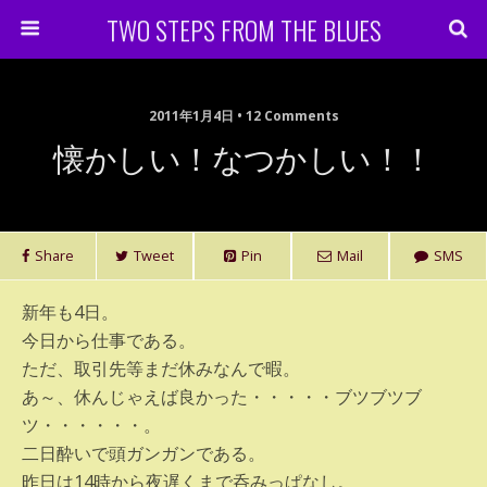
TWO STEPS FROM THE BLUES
2011年1月4日 • 12 Comments
懐かしい！なつかしい！！
Share
Tweet
Pin
Mail
SMS
新年も4日。
今日から仕事である。
ただ、取引先等まだ休みなんで暇。
あ～、休んじゃえば良かった・・・・・ブツブツブ
ツ・・・・・・。
二日酔いで頭ガンガンである。
昨日は14時から夜遅くまで呑みっぱなし。