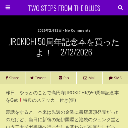
TWO STEPS FROM THE BLUES
2026年2月12日 • No Comments
JIROKICHI 50周年記念本を買った
よ！ 2/12/2026
Share
Tweet
Pin
Mail
SMS
昨日、やっとのことで高円寺JIROKICHIの50周年記念本
をGet
特典のステッカー付き(笑)
裏話をすると、本来は先週の金曜に書店店頭発売だった
のだけど、当日に新宿の紀伊国屋と池袋のジュンク堂と
いう二大メガ書店へ行ったにも関わらず在庫なしだっ