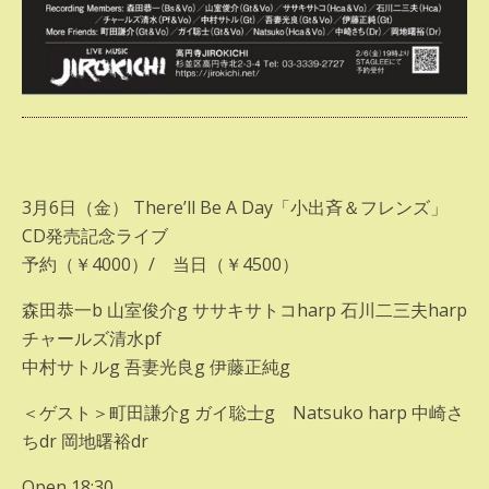
3月6日（金） There’ll Be A Day「小出斉＆フレンズ」
CD発売記念ライブ
予約（￥4000）/ 当日（￥4500）
森田恭一b 山室俊介g ササキサトコharp 石川二三夫harp
チャールズ清水pf
中村サトルg 吾妻光良g 伊藤正純g
＜ゲスト＞町田謙介g ガイ聡士g Natsuko harp 中崎さ
ちdr 岡地曙裕dr
Open 18:30