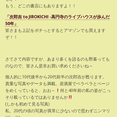
もう、どこの書店にもありますよ！！
「次郎吉 to JIROKICHI -高円寺のライブハウスが歩んだ
50年」
皆さまも上記をポチっとするとアマゾンでも買えます
ぞ！！
さてさて内容ですが、あまり多くを語るのも野暮っても
のなので、皆さん是非お買い求めくださいね～
個人的に10代後半から20代前半の次郎吉が甦ります。
貴重な写真やデータも満載。居酒屋でペラペラとページ
をめくっていると、おお～
何と40年前の私の姿がこっ
そり載っているではありませんか
(しかも初めて見る写真)
私、20代の頃の写真が異常に少ないので思わずニンマリ