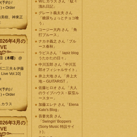
W.C.カラス さん 「駄々
0(予約) /
洩れ日記」
)＋Order
グレート義太夫 さん
崎美樹、神東正
「糖尿ちょっとチョコ喰
生
う」
コージー大内 さん 「角
打ブルース」
026年4月の
ナカネ義之 さん「ブル
ース春秋」
IVE
ラピスさん 「 lapiz blog
9日（木曜）
@
うたかたの日々」
ン
中川五郎 さん「中川五
川二三夫＆伊藤
郎オフィシャルサイト」
ive Vol.10]
井上大地 さん 「井上大
n
地 – GUITARIST 」
佐藤ヒロオ さん 「大人
0(予約) /
のライブハウス・荻窪ル
)＋Order
ースター」
C.カラス
加藤エレナ さん「Elena
Kato's Blog」
吾妻光良 さん
「Swingin' Boppers
026年3月の
(Sony Music 特設サイ
IVE
ト)」