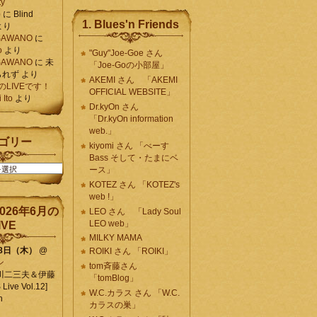
ty
)
に
Blind
1. Blues'n Friends
より
K SAWANO
に
o
より
"Guy"Joe-Goe さん
K SAWANO
に
未
「Joe-Goの小部屋」
られず
より
AKEMI さん 「AKEMI
月のLIVEです！
OFFICIAL WEBSITE」
Ito
より
Dr.kyOn さん
「Dr.kyOn information
web.」
ゴリー
kiyomi さん 「べーす
Bass そして・たまにベ
ース」
KOTEZ さん 「KOTEZ's
web !」
026年6月の
LEO さん 「Lady Soul
LEO web」
IVE
MILKY MAMA
18日（木）
@
ROIKI さん 「ROIKI」
ン
tom斉藤さん
川二三夫＆伊藤
「tomBlog」
ive Vol.12]
W.C.カラス さん 「W.C.
n
カラスの巣」