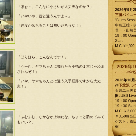
「ほぉ～、こんなに小さいが大丈夫なのか？」
2026年9月
三鷹バイユ
「いやいや、昔と違うんすよ～」
“Blues Sessi
中島正雄・
「純度が落ちることは無いだろうな！」
恭一・山崎
19：00 Op
Start
M.C.￥*,*00
「ほらほら、こんなんです！」
2026年1
「うーむ、ヤマちゃんに知れたら小指の１本じゃ済ま
されんぞ！」
2026年10
「いや、ヤマちゃんとは違う入手経路ですから大丈
@
下北沢 ラ
夫！」
石川二三夫
[BLUES Live 
19：00 Ope
19：30 Start
M.C. ￥3,00
￥3,500(当日
「ふむふむ、なかなか上物だな。ちょっと舐めてみて
ゲスト：森
もいい？」
樹