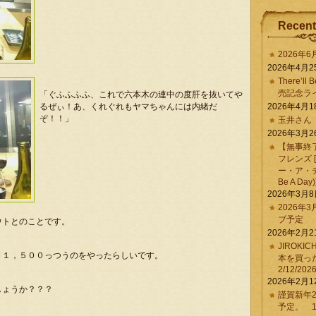
Recent
2026年
2026年4月2
There’ll 
売記念ラ
「ぐふふふふ、これで六本木の連中の度肝を抜いてや
るぜぃ！あ、くれぐれもヤマちゃんには内緒だ
2026年4月1
ぞ！！」
玉井さん
2026年3月2
【無事終
フレンズ 
ー・ア・デイ 
Be A Day)
2026年3月
2026年
ブ予定
ウトとのことです。
2026年2月2
JIROKI
￥１，５００っつうのをやったらしいです。
本を買
。
2/12/202
2026年2月1
しょうか？？？
謹賀新年2
予定。 1/