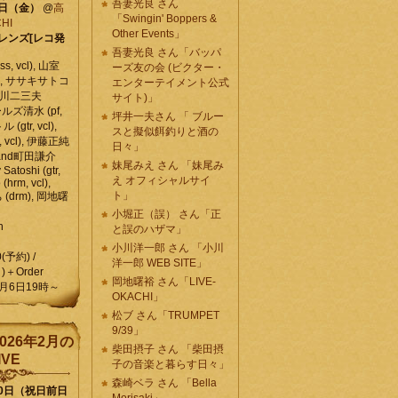
吾妻光良 さん
6日（金）
@
高
「Swingin' Boppers &
HI
Other Events」
レンズ[レコ発
吾妻光良 さん「バッパ
, vcl), 山室
ーズ友の会 (ビクター・
vcl), ササキサトコ
エンターテイメント公式
, 石川二三夫
サイト)」
ールズ清水 (pf,
坪井一夫さん 「 ブルー
 (gtr, vcl),
スと擬似餌釣りと酒の
, vcl), 伊藤正純
日々」
 , and町田謙介
妹尾みえ さん 「妹尾み
y Satoshi (gtr,
え オフィシャルサイ
o (hrm, vcl),
ト」
 (drm), 岡地曙
小堀正（誤） さん「正
n
と誤のハザマ」
小川洋一郎 さん 「小川
0(予約) /
洋一郎 WEB SITE」
)＋Order
岡地曙裕 さん「LIVE-
月6日19時～
OKACHI」
松ブ さん「TRUMPET
9/39」
026年2月の
柴田摂子 さん 「柴田摂
IVE
子の音楽と暮らす日々」
森崎ベラ さん 「Bella
10日（祝日前日