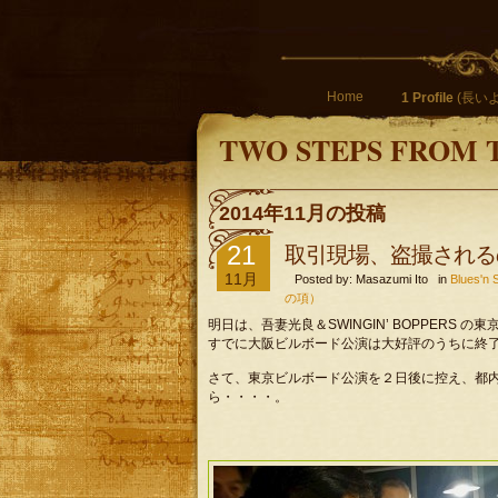
Home
1 Profile
(長いよ
TWO STEPS FROM 
2014年11月の投稿
21
取引現場、盗撮される
11月
Posted by: Masazumi Ito in
Blues
の項）
明日は、吾妻光良＆SWINGIN’ BOPPERS 
すでに大阪ビルボード公演は大好評のうちに終
さて、東京ビルボード公演を２日後に控え、都
ら・・・・。