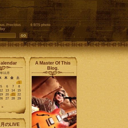
ous, Precious
6 BTS photo
day
Calendar
A Master Of This
Blog.
4年11月
水
木
金
土
1
5
6
7
8
12
13
14
15
19
20
21
22
26
27
28
29
 »
9月のLIVE