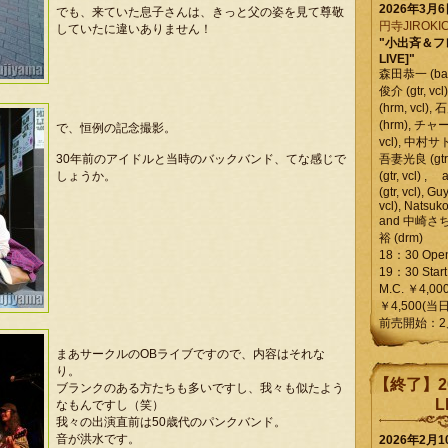
2026年3月
でも、来ていた息子さんは、きっと父の姿を見て尊敬
円寺JIROKIC
していたに違いありません！
"小出斉＆フ
LIVE]"
森田恭一 (bass
俊介 (gtr, 
(hrm, vcl)
(hrm), チャ
で、恒例の記念撮影。
vcl), 中村サトル
30年前のアイドルと当時のバックバンド、てな感じで
吾妻光良 (gtr
しょうか。
(gtr, vcl)
(gtr, vcl), Gu
vcl), Natsuk
and 中崎さち
裕 (drm)
18：30 Ope
19：30 Start
M.C. ￥4,00
￥4,500(当日
前売開始：2
まあサークルのOBライブですので、内容はそれな
り。
【終了】2
ブランクのある方たちも多いですし、我々も似たよう
L
なもんですし（笑）
我々の出演直前は50歳代のパンクバンド。
音が洪水です。
2026年2月