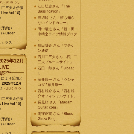
Morisaki」
下北沢 ラウン
江口弘史さん 「The
川二三夫＆伊藤
Bassification」
ive Vol.10]
渡辺玲 さん「誰も知ら
n
ないインドカレー」
0(予約) /
田中晴之 さん「新！田
)＋Order
中晴之ライブ情報ブログ
」
C.カラス
町田謙介 さん「マチケ
ン通信」
石川二三夫さん「石川二
025年12月
三夫ブルースサイト」
IVE
石田一郎さん「８beat
!」
合により延期と
藤井康一 さん「ウシャ
】
2025年12月
コダ / 藤井康一」
@
下北沢 ラウ
西村雄介 さん「西村雄
介オフィシャルサイト」
川二三夫＆伊藤
長見順 さん「Madam
 Live Vol.10]
Guitar. com」
n
陶守正寛 さん「Blues
Ginza Blog」
0(予約) /
)＋Order
C.カラス