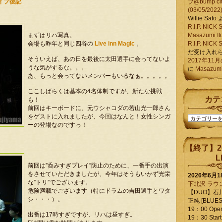
ライブ後記
ブ@bump ci
(03/05/2022
Willie Sato
R.I.P. NIC
まずはリハ写真。
Masazumi It
会場も昨年と同じ四谷の
Live inn Magic
。
R.I.P. NIC
だ受け入れ
そういえば、あの日を最後に太田選手に会ってないよ
2017年11
うな気がするな。。。
に
Masazumi 
あ、もっと会ってないメンバーもいるなぁ。。。。。
ここしばらくは基本の4名体制ですが、新たな挑戦
カテ
も！
前回はキーボードに、元ウシャコダの若山光一郎さん
をゲストに入れましたが、今回はなんと！女性シンガ
カ
ーの登場なのですっ！
テ
ゴ
リ
【終了】2
ー
L
前回は”呑みすぎプレイ”防止のために、一番手の出演
をさせていただきましたが、今年はそうもいかず光栄
2026年6月
な”トリ”でございます。
下北沢 ラウ
危険満載でございます（特にドラムの吉田選手とワタ
【DUO】石
シ・・・）。
正純 [BLUES L
19：00 Ope
出番は17時すぎですが、リハは昼すぎ。
19：30 Start