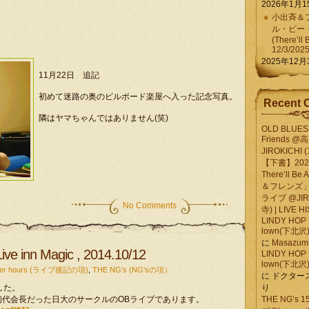
2026年1月1
小出斉＆フ
ル・ビー
(There’ll 
12/3/202
2025年12月
11月22日 追記
初めて迷路の奥のビルボード楽屋へ入った記念写真。
Recent 
隣はヤマちゃんではありません(笑)
OLD BLUES 
Friends @
JIROKICHI (
【下書】2026.
There’ll B
＆フレンズ」
ライブ @JIR
No Comments
寺) | LIVE 
LINDY HOP 
lown(下北沢) 
に
Masazumi 
e inn Magic , 2014.10/12
LINDY HOP 
lown(下北沢) 
after hours (ライブ後記の項)
,
THE NG's (NG'sの項）
に
ドクター
した。
り
代会長だった日大のサークルのOBライブであります。
THE NG’s