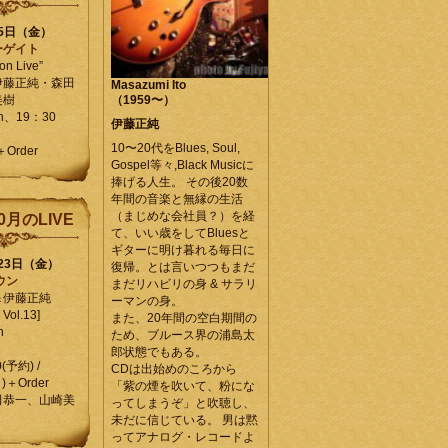
25日（金）
ーゲイト
on Live”
伊藤正純・森田
Masazumi Ito
美樹
（1959〜）
en、19：30
伊藤正純
10〜20代をBlues, Soul,
＋Order
Gospel等々,Black Musicに
捧げる人生。 その後20数
年間の音楽と無縁の生活
（まじめな会社員？）を経
0月のLIVE
て、いい歳をしてBluesと
ギターに明け暮れる毎日に
月23日（金）
復帰。とは言いつつもまだ
ウン
まだリハビリの身 & サラリ
＆伊藤正純
ーマンの身。
Vol.13]
また、20年間の空白期間の
n
ため、ブルース界の浦島太
郎状態でもある。
0(予約) /
CDは出始めのころから
)＋Order
「紫の煙を吹いて、粉にな
田恭一、山崎美
ってしまうぞ」と吹聴し、
未だに信じている。 男は黙
ってアナログ・レコードよ