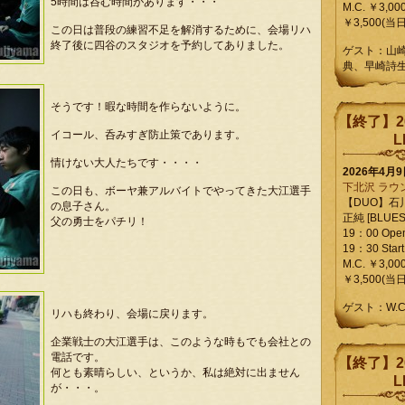
5時間は呑む時間があります・・・
M.C. ￥3,00
￥3,500(当日
この日は普段の練習不足を解消するために、会場リハ
終了後に四谷のスタジオを予約してありました。
ゲスト：山
典、早崎詩
そうです！暇な時間を作らないように。
【終了】2
イコール、呑みすぎ防止策であります。
L
情けない大人たちです・・・・
2026年4月
下北沢 ラウ
この日も、ボーヤ兼アルバイトでやってきた大江選手
【DUO】石
の息子さん。
正純 [BLUES L
父の勇士をパチリ！
19：00 Ope
19：30 Start
M.C. ￥3,00
￥3,500(当日
ゲスト：W.
リハも終わり、会場に戻ります。
企業戦士の大江選手は、このような時もでも会社との
電話です。
【終了】2
何とも素晴らしい、というか、私は絶対に出ません
L
が・・・。