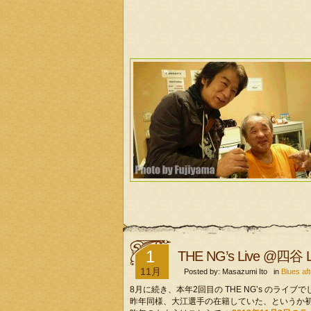
1
THE NG’s Live @四谷 Liv
11月
Posted by: Masazumi Ito in
Blues 
8月に続き、本年2回目の THE NG’s のライブで
昨年同様、大江選手の在籍していた、というか初