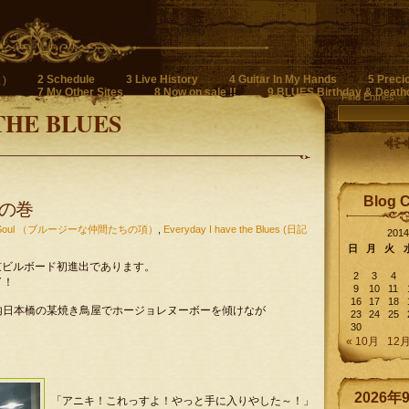
2 Schedule
3 Live History
4 Guitar In My Hands
5 Preci
)
7 My Other Sites
8 Now on sale !!
9 BLUES Birthday & Death
Find Entries
THE BLUES
Blog 
の巻
'n Soul （ブルージーな仲間たちの項）
,
Everyday I have the Blues (日記
201
日
月
火
の東京ビルボード初進出であります。
2
3
4
了！
9
10
11
16
17
18
内日本橋の某焼き鳥屋でホージョレヌーボーを傾けなが
23
24
25
30
« 10月
12月
2026年
「アニキ！これっすよ！やっと手に入りやした～！」