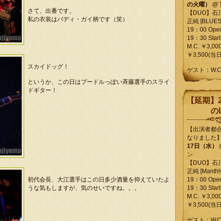
の火曜）
@
さて、出番です。
【DUO】石
私の衣装はバディ・ガイ柄です（笑）
正純 [BLUES L
19：00 Ope
19：30 Start
M.C. ￥3,00
￥3,500(当日
スカイドッグ！
ゲスト：W.
というか、この日はプードルっぽい斉藤選手のスライ
ドギター！
【延期】2
のL
【出演者都
なりました
17日（水）
ン
【DUO】石
正純 [Manthly
初代会長、大江選手はこの日多少酒量を抑えていたよ
19：00 Ope
うな気もしますが、気のせいですね。。。
19：30 Start
M.C. ￥3,00
￥3,500(当日
ゲスト：W.