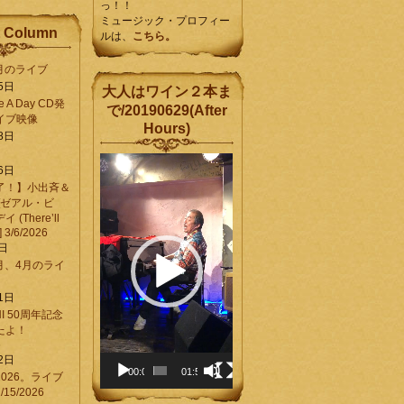
っ！！
ミュージック・プロフィー
 Column
ルは、
こちら。
6月のライブ
5日
大人はワイン２本ま
Be A Day CD発
で/20190629(After
イブ映像
Hours)
8日
動
6日
画
了！】小出斉＆
プ
[ゼアル・ビ
レ
(There’ll
ー
] 3/6/2026
ヤ
8日
ー
3月、4月のライ
1日
CHI 50周年記念
ったよ！
6
2日
00:00
01:58
026。ライブ
15/2026