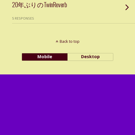
20年ぶりのTwinReverb
5 RESPONSES
Back to top
Mobile
Desktop