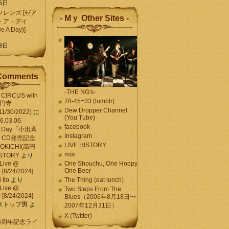
5日
レンズ [ゼア
- Mｙ Other Sites -
・ア・デイ
Be A Day)]
5
3日
Comments
-THE NG's-
CIRCUS with
78-45=33 (tumblr)
高円寺
Dew Dropper Channel
11/30/2022)
に
(You Tube)
03.06.
facebook
e A Day「小出斉
Instagram
CD発売記念
LIVE HISTORY
OKICHI(高円
mixi
HISTORY
より
Live @
One Shouchu, One Hoppy.
One Beer
[8/24/2024]
Ito
より
The Thing (eat lunch)
Live @
Two Steps From The
[8/24/2024]
Blues（2006年8月18日〜
ストップ男
よ
2007年12月31日）
X (Twitter)
 15周年記念ライ