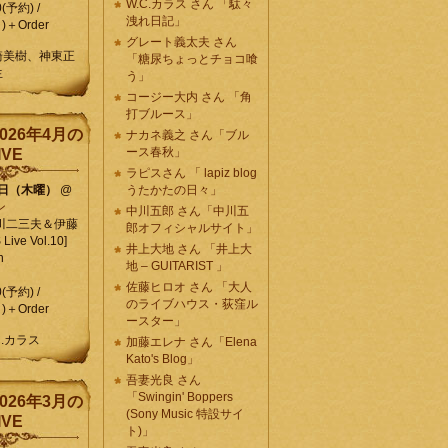
W.C.カラス さん 「駄々
0(予約) /
洩れ日記」
)＋Order
グレート義太夫 さん
崎美樹、神東正
「糖尿ちょっとチョコ喰
生
う」
コージー大内 さん 「角
打ブルース」
026年4月の
ナカネ義之 さん「ブル
ース春秋」
IVE
ラピスさん 「 lapiz blog
9日（木曜）
@
うたかたの日々」
ン
中川五郎 さん「中川五
川二三夫＆伊藤
郎オフィシャルサイト」
ive Vol.10]
井上大地 さん 「井上大
n
地 – GUITARIST 」
佐藤ヒロオ さん 「大人
0(予約) /
のライブハウス・荻窪ル
)＋Order
ースター」
C.カラス
加藤エレナ さん「Elena
Kato's Blog」
吾妻光良 さん
「Swingin' Boppers
026年3月の
(Sony Music 特設サイ
IVE
ト)」