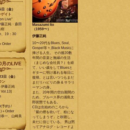
25日（金）
ーゲイト
on Live”
伊藤正純・森田
Masazumi Ito
美樹
（1959〜）
en、19：30
伊藤正純
10〜20代をBlues, Soul,
＋Order
Gospel等々,Black Musicに
捧げる人生。 その後20数
年間の音楽と無縁の生活
（まじめな会社員？）を経
0月のLIVE
て、いい歳をしてBluesと
ギターに明け暮れる毎日に
月23日（金）
復帰。とは言いつつもまだ
ウン
まだリハビリの身 & サラリ
＆伊藤正純
ーマンの身。
Vol.13]
また、20年間の空白期間の
n
ため、ブルース界の浦島太
郎状態でもある。
0(予約) /
CDは出始めのころから
)＋Order
「紫の煙を吹いて、粉にな
田恭一、山崎美
ってしまうぞ」と吹聴し、
未だに信じている。 男は黙
ってアナログ・レコードよ