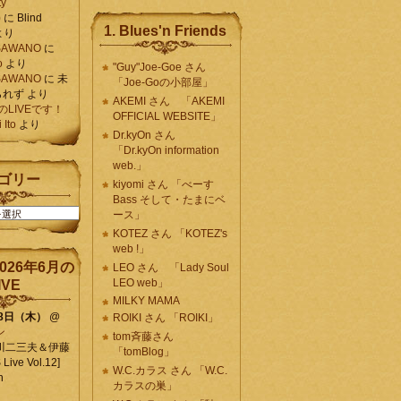
ty
)
に
Blind
1. Blues'n Friends
より
K SAWANO
に
o
より
"Guy"Joe-Goe さん
K SAWANO
に
未
「Joe-Goの小部屋」
られず
より
AKEMI さん 「AKEMI
月のLIVEです！
OFFICIAL WEBSITE」
Ito
より
Dr.kyOn さん
「Dr.kyOn information
web.」
ゴリー
kiyomi さん 「べーす
Bass そして・たまにベ
ース」
KOTEZ さん 「KOTEZ's
web !」
026年6月の
LEO さん 「Lady Soul
LEO web」
IVE
MILKY MAMA
18日（木）
@
ROIKI さん 「ROIKI」
ン
tom斉藤さん
川二三夫＆伊藤
「tomBlog」
ive Vol.12]
W.C.カラス さん 「W.C.
n
カラスの巣」