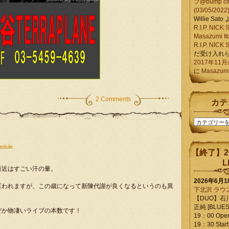
ブ@bump ci
(03/05/2022
Willie Sato
R.I.P. NIC
Masazumi It
R.I.P. NIC
だ受け入れ
2017年11
に
Masazumi 
2 Comments
カテ
カ
テ
ゴ
edule
リ
【終了】2
ー
L
最近はすごい汗の量。
2026年6月
言われますが、この歳になって新陳代謝が良くなるというのも異
下北沢 ラウ
【DUO】石
正純 [BLUES L
ぜか物凄いライブの本数です！
19：00 Ope
19：30 Start