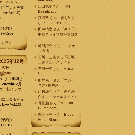
Morisaki」
下北沢 ラウン
江口弘史さん 「The
川二三夫＆伊藤
Bassification」
ive Vol.10]
渡辺玲 さん「誰も知ら
n
ないインドカレー」
0(予約) /
田中晴之 さん「新！田
)＋Order
中晴之ライブ情報ブログ
」
C.カラス
町田謙介 さん「マチケ
ン通信」
石川二三夫さん「石川二
025年12月
三夫ブルースサイト」
IVE
石田一郎さん「８beat
!」
合により延期と
藤井康一 さん「ウシャ
】
2025年12月
コダ / 藤井康一」
@
下北沢 ラウ
西村雄介 さん「西村雄
介オフィシャルサイト」
川二三夫＆伊藤
長見順 さん「Madam
 Live Vol.10]
Guitar. com」
n
陶守正寛 さん「Blues
Ginza Blog」
0(予約) /
)＋Order
C.カラス