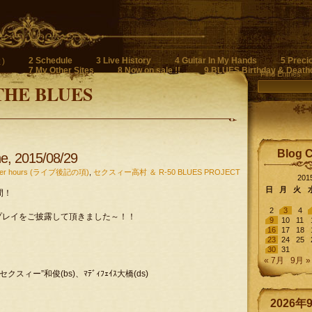
2 Schedule
3 Live History
4 Guitar In My Hands
5 Preci
)
7 My Other Sites
8 Now on sale !!
9 BLUES Birthday & Death
Find Entries
THE BLUES
Blog 
ne, 2015/08/29
after hours (ライブ後記の項)
,
セクスィー高村 ＆ R-50 BLUES PROJECT
20
日
月
火
間！
2
3
4
プレイをご披露して頂きました～！！
9
10
11
16
17
18
23
24
25
30
31
« 7月
9月 »
村”セクスィー”和俊(bs)、ﾏﾃﾞｨﾌｪｲｽ大橋(ds)
2026年