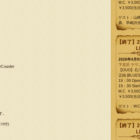
M.C. ￥3,00
￥3,500(当日
ゲスト：山
典、早崎詩
【終了】2
L
2026年4月
下北沢 ラウ
rCoaster
【DUO】石
正純 [BLUES L
19：00 Ope
19：30 Start
M.C. ￥3,00
￥3,500(当日
ゲスト：W.
す。
ﾘﾝｸ付)
【終了】2
L