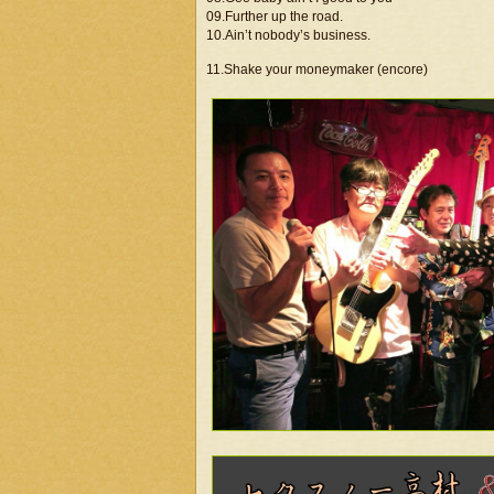
09.Further up the road.
10.Ain’t nobody’s business.
11.Shake your moneymaker (encore)