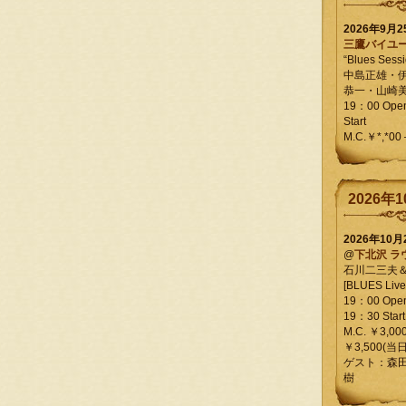
2026年9月
三鷹バイユ
“Blues Sessi
中島正雄・
恭一・山崎
19：00 Op
Start
M.C.￥*,*00
2026年1
2026年10
@
下北沢 ラ
石川二三夫
[BLUES Live 
19：00 Ope
19：30 Start
M.C. ￥3,00
￥3,500(当日
ゲスト：森
樹