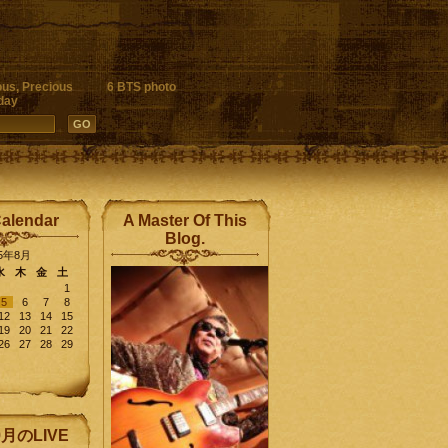
ous, Precious
6 BTS photo
day
Calendar
A Master Of This
Blog.
15年8月
水
木
金
土
1
5
6
7
8
12
13
14
15
19
20
21
22
26
27
28
29
9月のLIVE