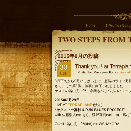
Home
1 Profile
(長いよ
TWO STEPS FROM 
2015年8月の投稿
30
Thank you ! at Terrapla
Posted by: Masazumi Ito in
Blues 
8月
8月下旬から9月いっぱいまで、怒涛のライブ月
さて、その第1弾、無事に終了いたしました！
ゲストの若山光一郎、今回もバリバリのパワー
2015年8月29日
LIVE AT
TERRAPLANE
(渋谷)
“セクスィー高村 & R-50 BLUES PROJECT”
with 佐藤浩人(vcl, gtr)、澤野直樹(vcl,hrp)、高
Guest : 若山光一郎(kbd) ex. WSHAKODA