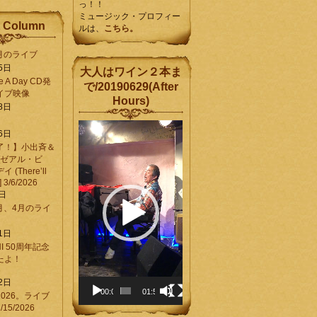
っ！！
ミュージック・プロフィー
 Column
ルは、
こちら。
6月のライブ
5日
大人はワイン２本ま
Be A Day CD発
で/20190629(After
イブ映像
Hours)
8日
動
6日
画
了！】小出斉＆
プ
[ゼアル・ビ
レ
(There’ll
ー
] 3/6/2026
ヤ
8日
ー
3月、4月のライ
1日
CHI 50周年記念
ったよ！
6
2日
00:00
01:58
026。ライブ
15/2026