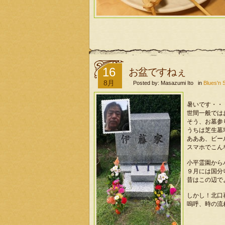
16
お盆ですねぇ
8月
Posted by: Masazumi Ito in
Blues
暑いです・・
世間一般では
そう、お墓参
うちは芝生墓
あああ、ビー
スマホでこん
小平霊園から
９月には国分
昔はこの辺で
しかし！北口
嗚呼、時の流