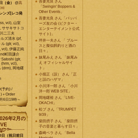
吾妻光良 さん
6日（金）
@
高
「Swingin' Boppers &
HI
Other Events」
レンズ[レコ発
吾妻光良 さん「バッパ
, vcl), 山室
ーズ友の会 (ビクター・
vcl), ササキサトコ
エンターテイメント公式
, 石川二三夫
サイト)」
ールズ清水 (pf,
坪井一夫さん 「 ブルー
 (gtr, vcl),
スと擬似餌釣りと酒の
, vcl), 伊藤正純
日々」
 , and町田謙介
妹尾みえ さん 「妹尾み
y Satoshi (gtr,
え オフィシャルサイ
o (hrm, vcl),
ト」
 (drm), 岡地曙
小堀正（誤） さん「正
n
と誤のハザマ」
小川洋一郎 さん 「小川
0(予約) /
洋一郎 WEB SITE」
)＋Order
岡地曙裕 さん「LIVE-
月6日19時～
OKACHI」
松ブ さん「TRUMPET
9/39」
026年2月の
柴田摂子 さん 「柴田摂
IVE
子の音楽と暮らす日々」
森崎ベラ さん 「Bella
10日（祝日前日