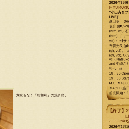
2026年3月
円寺JIROKIC
"小出斉＆フ
LIVE]"
森田恭一 (bass
俊介 (gtr, 
(hrm, vcl)
(hrm), チャ
vcl), 中村サトル
吾妻光良 (gtr
(gtr, vcl)
(gtr, vcl), Gu
vcl), Natsuk
and 中崎さち
裕 (drm)
18：30 Ope
19：30 Start
M.C. ￥4,00
￥4,500(当日
前売開始：2
意味もなく「鳥和可」の焼き鳥。
【終了】2
L
2026年2月