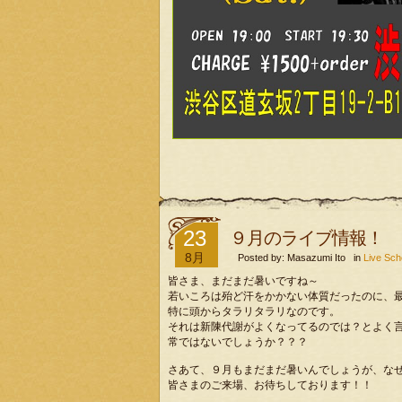
23
９月のライブ情報！
8月
Posted by: Masazumi Ito in
Live Sch
皆さま、まだまだ暑いですね～
若いころは殆ど汗をかかない体質だったのに、
特に頭からタラリタラリなのです。
それは新陳代謝がよくなってるのでは？とよく
常ではないでしょうか？？？
さあて、９月もまだまだ暑いんでしょうが、な
皆さまのご来場、お待ちしております！！