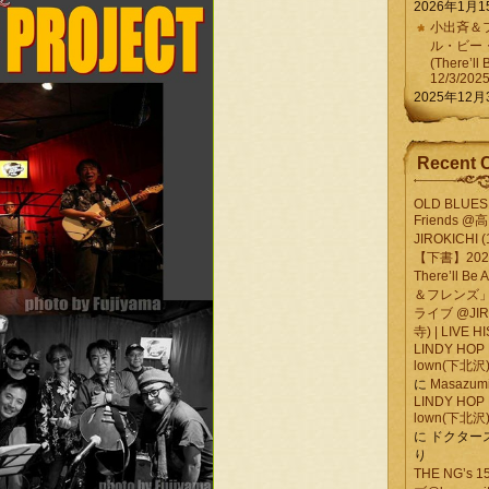
2026年1月1
小出斉＆フ
ル・ビー
(There’ll 
12/3/202
2025年12月
Recent 
OLD BLUES 
Friends @
JIROKICHI (
【下書】2026.
There’ll B
＆フレンズ」
ライブ @JIR
寺) | LIVE 
LINDY HOP 
lown(下北沢) 
に
Masazumi 
LINDY HOP 
lown(下北沢) 
に
ドクター
り
THE NG’s