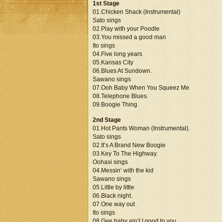
1st Stage
01.Chicken Shack (Instrumental)
Sato sings
02.Play with your Poodle
03.You missed a good man
Ito sings
04.Five long years
05.Kansas City
06.Blues At Sundown.
Sawano sings
07.Ooh Baby When You Squeez Me
08.Telephone Blues.
09.Boogie Thing
2nd Stage
01.Hot Pants Woman (Instrumental).
Sato sings
02.It’s A Brand New Boogie
03.Key To The Highway.
Oohasi sings
04.Messin’ with the kid
Sawano sings
05.Little by little
06.Black night.
07.One way out
Ito sings
08.Gee baby ain’t I good to you