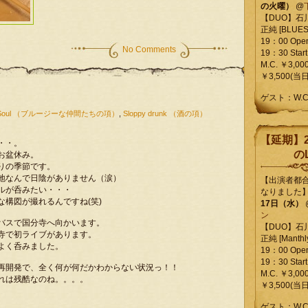
の火曜）
@
【DUO】石
正純 [BLUES L
19：00 Ope
No Comments
19：30 Start
M.C. ￥3,00
￥3,500(当日
ゲスト：W.
'n Soul （ブルージーな仲間たちの項）
,
Sloppy drunk （酒の項）
【延期】2
・・。
のL
お盆休み。
りの季節です。
地なんで日陰がありません（涙）
【出演者都
ルが呑みたい・・・
なりました
な構図が撮れるんですね(笑)
17日（水）
ン
バスで国分寺へ向かいます。
【DUO】石
寺で初ライブがあります。
正純 [Manthly
よく呑みました。
19：00 Ope
19：30 Start
再開発で、全く何が何だかわからない状況っ！！
M.C. ￥3,00
れは残酷なのね。。。。
￥3,500(当日
ゲスト：W.