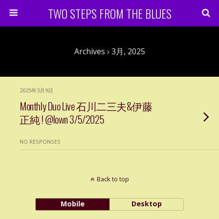
TWO STEPS FROM THE BLUES
Archives › 3月, 2025
2025年3月9日
Monthly Duo Live 石川二三夫&伊藤
正純 ! @lown 3/5/2025
NO RESPONSES
Back to top
Mobile
Desktop