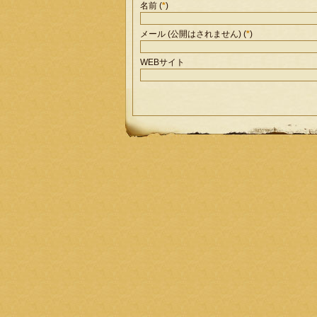
名前 (
*
)
メール (公開はされません) (
*
)
WEBサイト