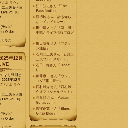
Morisaki」
下北沢 ラウン
江口弘史さん 「The
川二三夫＆伊藤
Bassification」
ive Vol.10]
渡辺玲 さん「誰も知ら
n
ないインドカレー」
0(予約) /
田中晴之 さん「新！田
)＋Order
中晴之ライブ情報ブログ
」
C.カラス
町田謙介 さん「マチケ
ン通信」
石川二三夫さん「石川二
025年12月
三夫ブルースサイト」
IVE
石田一郎さん「８beat
!」
合により延期と
藤井康一 さん「ウシャ
】
2025年12月
コダ / 藤井康一」
@
下北沢 ラウ
西村雄介 さん「西村雄
介オフィシャルサイト」
川二三夫＆伊藤
長見順 さん「Madam
 Live Vol.10]
Guitar. com」
n
陶守正寛 さん「Blues
Ginza Blog」
0(予約) /
)＋Order
C.カラス