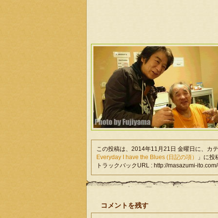
この投稿は、2014年11月21日 金曜日に、カ
Everyday I have the Blues (日記の項）
」に投
トラックバックURL : http://masazumi-ito.com/di
コメントを残す