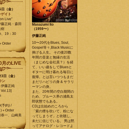
25日（金）
ーゲイト
on Live”
伊藤正純・森田
Masazumi Ito
美樹
（1959〜）
en、19：30
伊藤正純
10〜20代をBlues, Soul,
＋Order
Gospel等々,Black Musicに
捧げる人生。 その後20数
年間の音楽と無縁の生活
（まじめな会社員？）を経
0月のLIVE
て、いい歳をしてBluesと
ギターに明け暮れる毎日に
月23日（金）
復帰。とは言いつつもまだ
ウン
まだリハビリの身 & サラリ
＆伊藤正純
ーマンの身。
Vol.13]
また、20年間の空白期間の
n
ため、ブルース界の浦島太
郎状態でもある。
0(予約) /
CDは出始めのころから
)＋Order
「紫の煙を吹いて、粉にな
田恭一、山崎美
ってしまうぞ」と吹聴し、
未だに信じている。 男は黙
ってアナログ・レコードよ