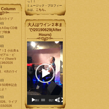
っ！！
ミュージック・プロフィー
 Column
ルは、
こちら。
6月のライブ
5日
大人はワイン２本ま
Be A Day CD発
で/20190629(After
イブ映像
Hours)
8日
動
6日
画
了！】小出斉＆
プ
[ゼアル・ビ
レ
(There’ll
ー
] 3/6/2026
ヤ
8日
ー
3月、4月のライ
1日
CHI 50周年記念
ったよ！
6
2日
00:00
01:58
026。ライブ
15/2026