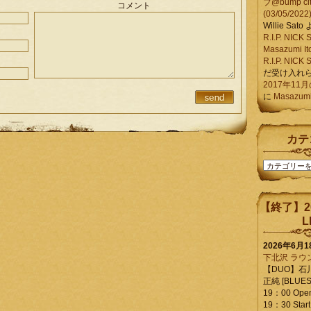
ブ@bump ci
コメント
(03/05/2022
Willie Sato
R.I.P. NIC
Masazumi It
R.I.P. NIC
だ受け入れ
2017年11
に
Masazumi 
カテ
カ
テ
ゴ
リ
【終了】2
ー
L
2026年6月
下北沢 ラウ
【DUO】石
正純 [BLUES L
19：00 Ope
19：30 Start