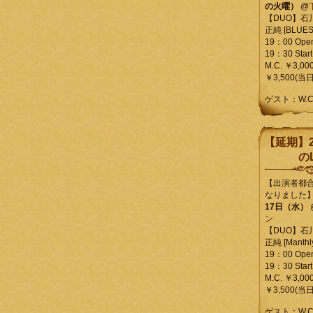
の火曜）
@
【DUO】石
正純 [BLUES L
19：00 Ope
19：30 Start
M.C. ￥3,00
￥3,500(当日
ゲスト：W.
【延期】2
のL
【出演者都
なりました
17日（水）
ン
【DUO】石
正純 [Manthly
19：00 Ope
19：30 Start
M.C. ￥3,00
￥3,500(当日
ゲスト：W.