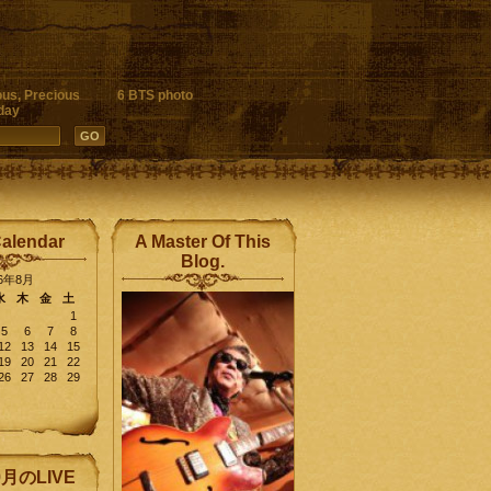
ous, Precious
6 BTS photo
day
Calendar
A Master Of This
Blog.
26年8月
水
木
金
土
1
5
6
7
8
12
13
14
15
19
20
21
22
26
27
28
29
9月のLIVE