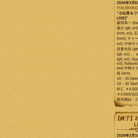
2026年3月
円寺JIROKIC
"小出斉＆フ
LIVE]"
森田恭一 (bass
俊介 (gtr, 
(hrm, vcl)
(hrm), チャ
vcl), 中村サトル
吾妻光良 (gtr
(gtr, vcl)
(gtr, vcl), Gu
vcl), Natsuk
and 中崎さち
裕 (drm)
18：30 Ope
19：30 Start
M.C. ￥4,00
￥4,500(当日
前売開始：2
【終了】2
L
2026年2月