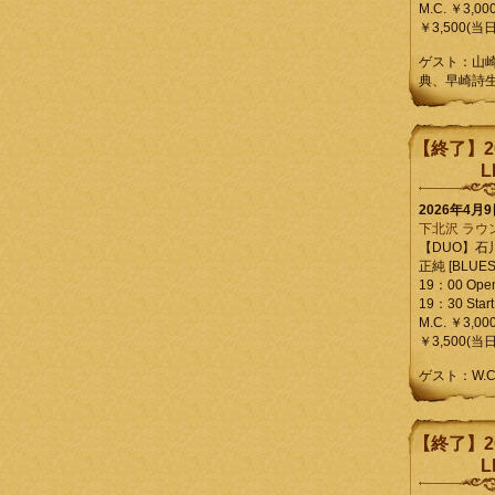
M.C. ￥3,00
￥3,500(当日
ゲスト：山
典、早崎詩
【終了】2
L
2026年4月
下北沢 ラウ
【DUO】石
正純 [BLUES L
19：00 Ope
19：30 Start
M.C. ￥3,00
￥3,500(当日
ゲスト：W.
【終了】2
L