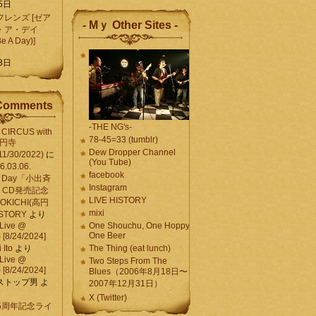
5日
レンズ [ゼア
- Mｙ Other Sites -
・ア・デイ
Be A Day)]
5
3日
Comments
-THE NG's-
CIRCUS with
78-45=33 (tumblr)
高円寺
Dew Dropper Channel
11/30/2022)
に
(You Tube)
03.06.
facebook
e A Day「小出斉
Instagram
CD発売記念
LIVE HISTORY
OKICHI(高円
mixi
HISTORY
より
Live @
One Shouchu, One Hoppy.
One Beer
[8/24/2024]
Ito
より
The Thing (eat lunch)
Live @
Two Steps From The
[8/24/2024]
Blues（2006年8月18日〜
ストップ男
よ
2007年12月31日）
X (Twitter)
 15周年記念ライ