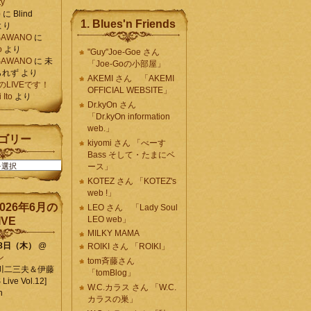
ty
)
に
Blind
1. Blues'n Friends
より
K SAWANO
に
o
より
"Guy"Joe-Goe さん
K SAWANO
に
未
「Joe-Goの小部屋」
られず
より
AKEMI さん 「AKEMI
月のLIVEです！
OFFICIAL WEBSITE」
Ito
より
Dr.kyOn さん
「Dr.kyOn information
web.」
ゴリー
kiyomi さん 「べーす
Bass そして・たまにベ
ース」
KOTEZ さん 「KOTEZ's
web !」
026年6月の
LEO さん 「Lady Soul
LEO web」
IVE
MILKY MAMA
18日（木）
@
ROIKI さん 「ROIKI」
ン
tom斉藤さん
川二三夫＆伊藤
「tomBlog」
ive Vol.12]
W.C.カラス さん 「W.C.
n
カラスの巣」