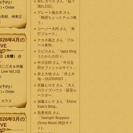
W.C.カラス さん 「駄々
0(予約) /
洩れ日記」
)＋Order
グレート義太夫 さん
崎美樹、神東正
「糖尿ちょっとチョコ喰
生
う」
コージー大内 さん 「角
打ブルース」
026年4月の
ナカネ義之 さん「ブル
ース春秋」
IVE
ラピスさん 「 lapiz blog
9日（木曜）
@
うたかたの日々」
ン
中川五郎 さん「中川五
川二三夫＆伊藤
郎オフィシャルサイト」
ive Vol.10]
井上大地 さん 「井上大
n
地 – GUITARIST 」
佐藤ヒロオ さん 「大人
0(予約) /
のライブハウス・荻窪ル
)＋Order
ースター」
C.カラス
加藤エレナ さん「Elena
Kato's Blog」
吾妻光良 さん
「Swingin' Boppers
026年3月の
(Sony Music 特設サイ
IVE
ト)」