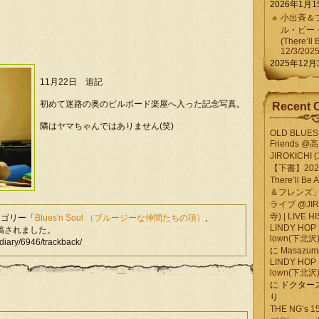
2026年1月1
小出斉＆フ
ル・ビー
(There’ll 
12/3/202
2025年12月
11月22日 追記
初めて迷路の奥のビルボード楽屋へ入った記念写真。
Recent 
隣はヤマちゃんではありません(笑)
OLD BLUES 
Friends @
JIROKICHI (
【下書】2026.
There’ll B
＆フレンズ」
ライブ @JIR
寺) | LIVE 
テゴリー「
Blues'n Soul （ブルージーな仲間たちの項）
,
LINDY HOP 
稿されました。
lown(下北沢) 
ary/6946/trackback/
に
Masazumi 
LINDY HOP 
lown(下北沢) 
に
ドクター
り
THE NG’s