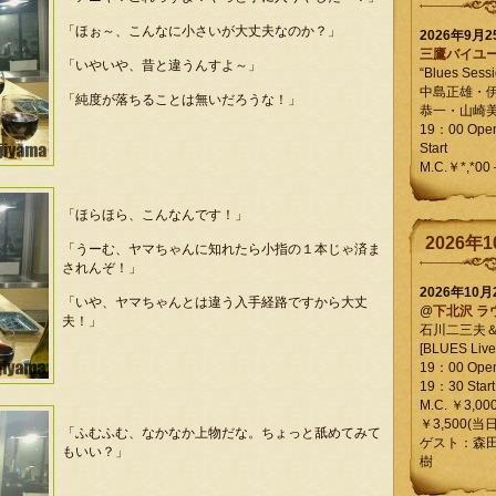
「ほぉ～、こんなに小さいが大丈夫なのか？」
2026年9月
三鷹バイユ
「いやいや、昔と違うんすよ～」
“Blues Sessi
中島正雄・
「純度が落ちることは無いだろうな！」
恭一・山崎
19：00 Op
Start
M.C.￥*,*00
「ほらほら、こんなんです！」
2026年1
「うーむ、ヤマちゃんに知れたら小指の１本じゃ済ま
されんぞ！」
2026年10
「いや、ヤマちゃんとは違う入手経路ですから大丈
@
下北沢 ラ
夫！」
石川二三夫
[BLUES Live 
19：00 Ope
19：30 Start
M.C. ￥3,00
￥3,500(当日
「ふむふむ、なかなか上物だな。ちょっと舐めてみて
ゲスト：森
もいい？」
樹