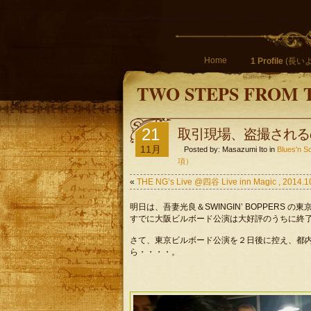
Home
1 Profile
(長いよ
TWO STEPS FROM 
21
取引現場、盗撮される
11月
Posted by: Masazumi Ito in
Blues'
項）
«
THE NG’s Live @四谷 Live inn Magic , 2014.1
明日は、吾妻光良＆SWINGIN’ BOPPERS 
すでに大阪ビルボード公演は大好評のうちに終
さて、東京ビルボード公演を２日後に控え、都
ら・・・・。