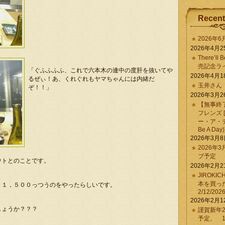
Recent
2026年
2026年4月2
There’ll 
売記念ラ
「ぐふふふふ、これで六本木の連中の度肝を抜いてや
2026年4月1
るぜぃ！あ、くれぐれもヤマちゃんには内緒だ
玉井さん
ぞ！！」
2026年3月2
【無事終
フレンズ 
ー・ア・デイ 
Be A Day)
2026年3月
2026年
ブ予定
ウトとのことです。
2026年2月2
JIROKI
本を買
￥１，５００っつうのをやったらしいです。
2/12/202
。
2026年2月1
しょうか？？？
謹賀新年2
予定。 1/