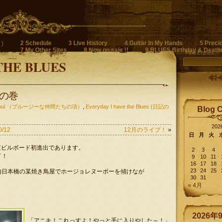
2 Schedule
3 Live History
4 Guitar In My Hands
5 Preci
)
7 My Other Sites
8 Now on sale !!
9 BLUES Birthday & Death
Find Entries
THE BLUES
の巻
n Soul （ブルージーな仲間たちの項）
,
Everyday I have the Blues (日記の
Blog 
20
0/12
12月のライブ！
»
日
月
火
の東京ビルボード初進出であります。
2
3
4
了！
9
10
11
16
17
18
23
24
25
内日本橋の某焼き鳥屋でホージョレヌーボーを傾けなが
30
31
« 4月
2026年
「アニキ！これっすよ！やっと手に入りやした～！」