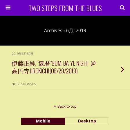
TWO STEPS FROM THE BLUES
Archives › 6月, 2019
2019年6月30日
伊藤正純 “還暦”BOM-BA-YE NIGHT @
高円寺JIROKICHI(06/29/2019)
NO RESPONSES
Back to top
Mobile
Desktop