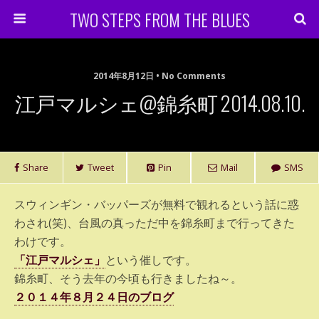
TWO STEPS FROM THE BLUES
2014年8月12日 • No Comments
江戸マルシェ@錦糸町 2014.08.10.
Share
Tweet
Pin
Mail
SMS
スウィンギン・バッパーズが無料で観れるという話に惑
わされ(笑)、台風の真っただ中を錦糸町まで行ってきた
わけです。
「江戸マルシェ」
という催しです。
錦糸町、そう去年の今頃も行きましたね～。
２０１４年８月２４日のブログ