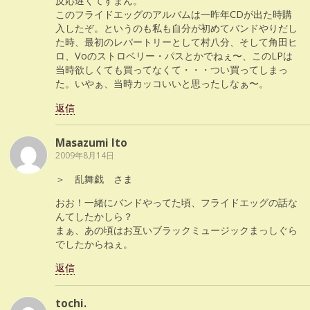
反応遅くてすまん。
このフライドエッグのアルバムは一昨年CDが出た時購
入したぞ。というのも私も自分が初めてバンドやりだし
た時、最初のレパートリーとして村八分、そして角田ヒ
ロ、Voのストロベリー・パスとかでねぇ〜、このLPは
当時欲しくても買ってなくて・・・つい買ってしまっ
た。いやぁ、当時カッコいいと思ったしなぁ〜。
返信
Masazumi Ito
2009年8月14日
＞ 乱舞戯 さま
おお！一緒にバンドやってた頃、フライドエッグの話な
んてしたかしら？
まぁ、あの頃はお互いブラックミュージックまっしぐら
でしたからねぇ。
返信
tochi.