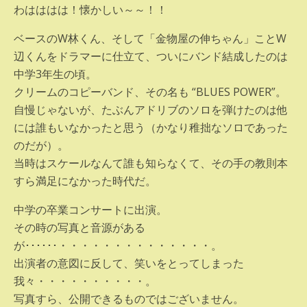
わはははは！懐かしい～～！！
ベースのW林くん、そして「金物屋の伸ちゃん」ことW
辺くんをドラマーに仕立て、ついにバンド結成したのは
中学3年生の頃。
クリームのコピーバンド、その名も “BLUES POWER”。
自慢じゃないが、たぶんアドリブのソロを弾けたのは他
には誰もいなかったと思う（かなり稚拙なソロであった
のだが）。
当時はスケールなんて誰も知らなくて、その手の教則本
すら満足になかった時代だ。
中学の卒業コンサートに出演。
その時の写真と音源がある
が･･････・・・・・・・・・・・・・・。
出演者の意図に反して、笑いをとってしまった
我々・・・・・・・・・・。
写真すら、公開できるものではございません。