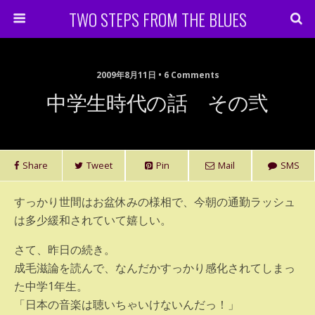
TWO STEPS FROM THE BLUES
2009年8月11日 • 6 Comments
中学生時代の話 その弐
Share
Tweet
Pin
Mail
SMS
すっかり世間はお盆休みの様相で、今朝の通勤ラッシュ
は多少緩和されていて嬉しい。
さて、昨日の続き。
成毛滋論を読んで、なんだかすっかり感化されてしまっ
た中学1年生。
「日本の音楽は聴いちゃいけないんだっ！」