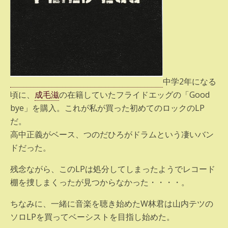
中学2年になる
頃に、
成毛滋
の在籍していたフライドエッグの「Good
bye」を購入。これが私が買った初めてのロックのLP
だ。
高中正義がベース、つのだひろがドラムという凄いバン
ドだった。
残念ながら、このLPは処分してしまったようでレコード
棚を捜しまくったが見つからなかった・・・・。
ちなみに、一緒に音楽を聴き始めたW林君は山内テツの
ソロLPを買ってベーシストを目指し始めた。