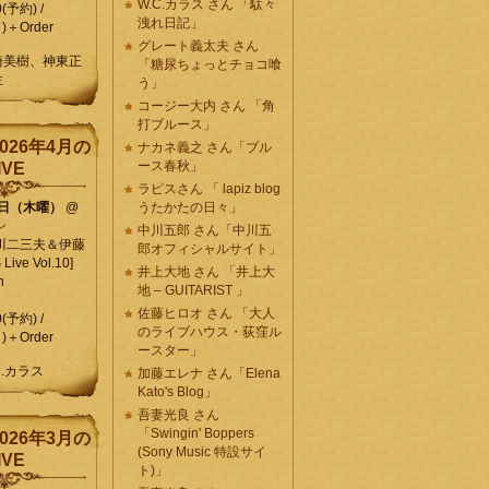
W.C.カラス さん 「駄々
0(予約) /
洩れ日記」
)＋Order
グレート義太夫 さん
崎美樹、神東正
「糖尿ちょっとチョコ喰
生
う」
コージー大内 さん 「角
打ブルース」
026年4月の
ナカネ義之 さん「ブル
ース春秋」
IVE
ラピスさん 「 lapiz blog
9日（木曜）
@
うたかたの日々」
ン
中川五郎 さん「中川五
川二三夫＆伊藤
郎オフィシャルサイト」
ive Vol.10]
井上大地 さん 「井上大
n
地 – GUITARIST 」
佐藤ヒロオ さん 「大人
0(予約) /
のライブハウス・荻窪ル
)＋Order
ースター」
C.カラス
加藤エレナ さん「Elena
Kato's Blog」
吾妻光良 さん
「Swingin' Boppers
026年3月の
(Sony Music 特設サイ
IVE
ト)」