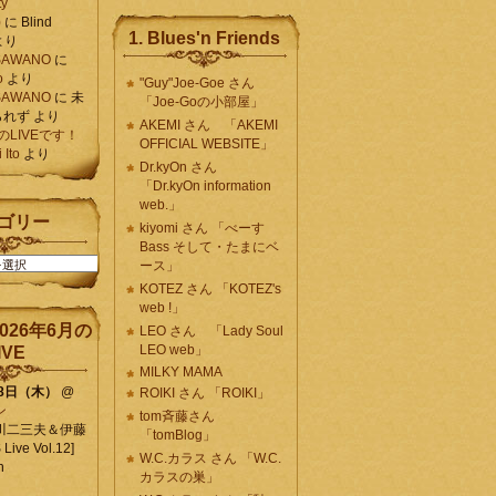
ty
)
に
Blind
1. Blues'n Friends
より
K SAWANO
に
o
より
"Guy"Joe-Goe さん
K SAWANO
に
未
「Joe-Goの小部屋」
られず
より
AKEMI さん 「AKEMI
月のLIVEです！
OFFICIAL WEBSITE」
Ito
より
Dr.kyOn さん
「Dr.kyOn information
web.」
ゴリー
kiyomi さん 「べーす
Bass そして・たまにベ
ース」
KOTEZ さん 「KOTEZ's
web !」
026年6月の
LEO さん 「Lady Soul
LEO web」
IVE
MILKY MAMA
18日（木）
@
ROIKI さん 「ROIKI」
ン
tom斉藤さん
川二三夫＆伊藤
「tomBlog」
ive Vol.12]
W.C.カラス さん 「W.C.
n
カラスの巣」