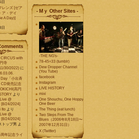
5日
レンズ [ゼア
- Mｙ Other Sites -
・ア・デイ
Be A Day)]
5
3日
Comments
-THE NG's-
CIRCUS with
78-45=33 (tumblr)
高円寺
Dew Dropper Channel
11/30/2022)
に
(You Tube)
03.06.
facebook
e A Day「小出斉
Instagram
CD発売記念
LIVE HISTORY
OKICHI(高円
mixi
HISTORY
より
Live @
One Shouchu, One Hoppy.
One Beer
[8/24/2024]
Ito
より
The Thing (eat lunch)
Live @
Two Steps From The
[8/24/2024]
Blues（2006年8月18日〜
ストップ男
よ
2007年12月31日）
X (Twitter)
 15周年記念ライ