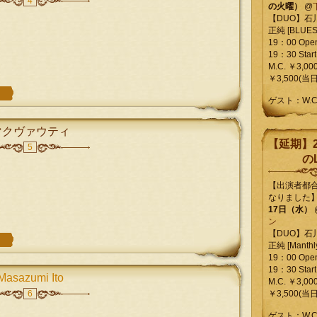
4
の火曜）
@
【DUO】石
正純 [BLUES L
19：00 Ope
19：30 Start
M.C. ￥3,00
￥3,500(当日
ゲスト：W.
マクヴァウティ
【延期】2
5
のL
【出演者都
なりました
17日（水）
ン
【DUO】石
正純 [Manthly
19：00 Ope
19：30 Start
Masazumi Ito
M.C. ￥3,00
6
￥3,500(当日
ゲスト：W.