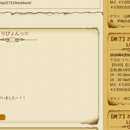
M.C. ￥3,00
s/2731/trackback/
￥3,500(当日
ゲスト：山
典、早崎詩
くりぴょんっ☆
【終了】2
1
L
2026年4月
下北沢 ラウ
【DUO】石
正純 [BLUES L
19：00 Ope
19：30 Start
M.C. ￥3,00
￥3,500(当日
ざいました～！！
ゲスト：W.
【終了】2
L