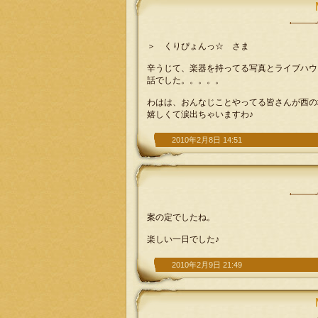
＞ くりぴょんっ☆ さま
辛うじて、楽器を持ってる写真とライブハウ
話でした。。。。。
わはは、おんなじことやってる皆さんが西の
嬉しくて涙出ちゃいますわ♪
2010年2月8日 14:51
案の定でしたね。
楽しい一日でした♪
2010年2月9日 21:49