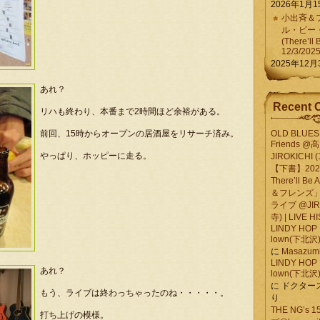
2026年1月1
小出斉＆フ
ル・ビー
(There’ll 
12/3/202
2025年12月
あれ？
Recent 
リハも終わり、本番まで2時間ほど余裕がある。
前回、15時からオープンの居酒屋をリサーチ済み。
OLD BLUES 
Friends @
やっぱり、ホッピーに走る。
JIROKICHI (
【下書】2026.
There’ll B
＆フレンズ」
ライブ @JIR
寺) | LIVE 
LINDY HOP 
lown(下北沢) 
に
Masazumi 
LINDY HOP 
あれ？
lown(下北沢) 
に
ドクター
もう、ライブは終わっちゃったのね・・・・・。
り
THE NG’s
打ち上げの模様。