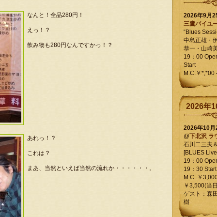
なんと！全品280円！
2026年9月
三鷹バイユ
えっ！？
“Blues Sessi
中島正雄・
飲み物も280円なんですかっ！？
恭一・山崎
19：00 Op
Start
M.C.￥*,*00
2026年1
2026年10
@
下北沢 ラ
あれっ！？
石川二三夫
[BLUES Live 
これは？
19：00 Ope
まあ、当然といえば当然の流れか・・・・・・。
19：30 Start
M.C. ￥3,00
￥3,500(当日
ゲスト：森
樹