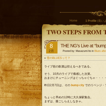
Home
1 Profile
(長いよ
TWO STEPS FROM 
8
THE NG’s Live at 
2月
Posted by: Masazumi Ito in
Blues a
«
雪のBLUESって？
ライブ前の飲酒は控えるべきである。
そう、10月のライブで痛感した次第。
おまけにチューニングはぐっちゃぐちゃ・・・
昨日2月7日は、その
bump city
でのリベンジ・
ちょっと早めの12時に大久保駅集合。
まずは、腹ごしらえしなきゃ。