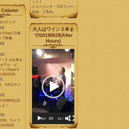
っ！！
ミュージック・プロフィー
 Column
ルは、
こちら。
6月のライブ
5日
大人はワイン２本ま
Be A Day CD発
で/20190629(After
イブ映像
Hours)
8日
動
6日
画
了！】小出斉＆
プ
[ゼアル・ビ
レ
(There’ll
ー
] 3/6/2026
ヤ
8日
ー
3月、4月のライ
1日
CHI 50周年記念
ったよ！
6
2日
00:00
01:58
026。ライブ
15/2026