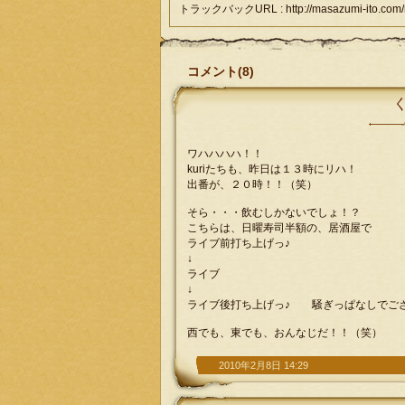
トラックバックURL : http://masazumi-ito.com/ng
コメント(8)
ワハハハハ！！
kuriたちも、昨日は１３時にリハ！
出番が、２０時！！（笑）
そら・・・飲むしかないでしょ！？
こちらは、日曜寿司半額の、居酒屋で
ライブ前打ち上げっ♪
↓
ライブ
↓
ライブ後打ち上げっ♪ 騒ぎっぱなしでご
西でも、東でも、おんなじだ！！（笑）
2010年2月8日 14:29