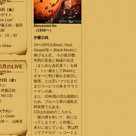
25日（金）
ーゲイト
on Live”
伊藤正純・森田
Masazumi Ito
美樹
（1959〜）
en、19：30
伊藤正純
10〜20代をBlues, Soul,
＋Order
Gospel等々,Black Musicに
捧げる人生。 その後20数
年間の音楽と無縁の生活
（まじめな会社員？）を経
0月のLIVE
て、いい歳をしてBluesと
ギターに明け暮れる毎日に
月23日（金）
復帰。とは言いつつもまだ
ウン
まだリハビリの身 & サラリ
＆伊藤正純
ーマンの身。
Vol.13]
また、20年間の空白期間の
n
ため、ブルース界の浦島太
郎状態でもある。
0(予約) /
CDは出始めのころから
)＋Order
「紫の煙を吹いて、粉にな
田恭一、山崎美
ってしまうぞ」と吹聴し、
未だに信じている。 男は黙
ってアナログ・レコードよ