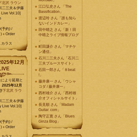
Morisaki」
下北沢 ラウン
江口弘史さん 「The
川二三夫＆伊藤
Bassification」
ive Vol.10]
渡辺玲 さん「誰も知ら
n
ないインドカレー」
0(予約) /
田中晴之 さん「新！田
)＋Order
中晴之ライブ情報ブログ
」
C.カラス
町田謙介 さん「マチケ
ン通信」
石川二三夫さん「石川二
025年12月
三夫ブルースサイト」
IVE
石田一郎さん「８beat
!」
合により延期と
藤井康一 さん「ウシャ
】
2025年12月
コダ / 藤井康一」
@
下北沢 ラウ
西村雄介 さん「西村雄
介オフィシャルサイト」
川二三夫＆伊藤
長見順 さん「Madam
 Live Vol.10]
Guitar. com」
n
陶守正寛 さん「Blues
Ginza Blog」
0(予約) /
)＋Order
C.カラス