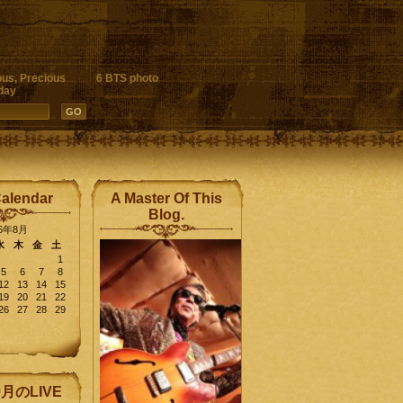
ous, Precious
6 BTS photo
day
Calendar
A Master Of This
Blog.
26年8月
水
木
金
土
1
5
6
7
8
12
13
14
15
19
20
21
22
26
27
28
29
9月のLIVE