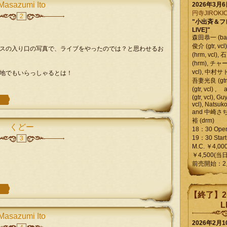
Masazumi Ito
2026年3月
円寺JIROKIC
2
"小出斉＆フ
LIVE]"
森田恭一 (bass
俊介 (gtr, 
スの入り口の写真で、ライブをやったのでは？と思わせるお
(hrm, vcl)
(hrm), チャ
vcl), 中村サトル
地でもいらっしゃるとは！
吾妻光良 (gtr
(gtr, vcl)
(gtr, vcl), Gu
vcl), Natsuk
and 中崎さち
裕 (drm)
くどー
18：30 Ope
19：30 Start
3
M.C. ￥4,00
￥4,500(当日
前売開始：2
【終了】2
L
Masazumi Ito
2026年2月