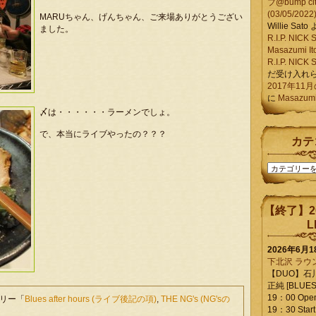
ブ@bump ci
(03/05/2022
MARUちゃん、げんちゃん、ご来場ありがとうござい
Willie Sato
ました。
R.I.P. NIC
Masazumi It
R.I.P. NIC
だ受け入れ
2017年11
に
Masazumi 
〆は・・・・・・ラーメンでしょ。
で、本当にライブやったの？？？
カテ
カ
テ
ゴ
リ
【終了】2
ー
L
2026年6月
下北沢 ラウ
【DUO】石
正純 [BLUES L
19：00 Ope
ゴリー「
Blues after hours (ライブ後記の項)
,
THE NG's (NG'sの
19：30 Start