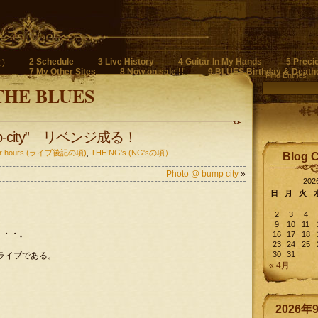
2 Schedule
3 Live History
4 Guitar In My Hands
5 Preci
)
7 My Other Sites
8 Now on sale !!
9 BLUES Birthday & Death
Find Entries
THE BLUES
“bump-city” リベンジ成る！
fter hours (ライブ後記の項)
,
THE NG's (NG'sの項）
Blog 
Photo @ bump city
»
20
日
月
火
2
3
4
9
10
11
・・・。
16
17
18
23
24
25
30
31
ライブである。
« 4月
2026年