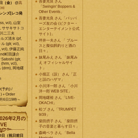
吾妻光良 さん
6日（金）
@
高
「Swingin' Boppers &
HI
Other Events」
レンズ[レコ発
吾妻光良 さん「バッパ
, vcl), 山室
ーズ友の会 (ビクター・
vcl), ササキサトコ
エンターテイメント公式
, 石川二三夫
サイト)」
ールズ清水 (pf,
坪井一夫さん 「 ブルー
 (gtr, vcl),
スと擬似餌釣りと酒の
, vcl), 伊藤正純
日々」
 , and町田謙介
妹尾みえ さん 「妹尾み
y Satoshi (gtr,
え オフィシャルサイ
o (hrm, vcl),
ト」
 (drm), 岡地曙
小堀正（誤） さん「正
n
と誤のハザマ」
小川洋一郎 さん 「小川
0(予約) /
洋一郎 WEB SITE」
)＋Order
岡地曙裕 さん「LIVE-
月6日19時～
OKACHI」
松ブ さん「TRUMPET
9/39」
026年2月の
柴田摂子 さん 「柴田摂
IVE
子の音楽と暮らす日々」
森崎ベラ さん 「Bella
10日（祝日前日