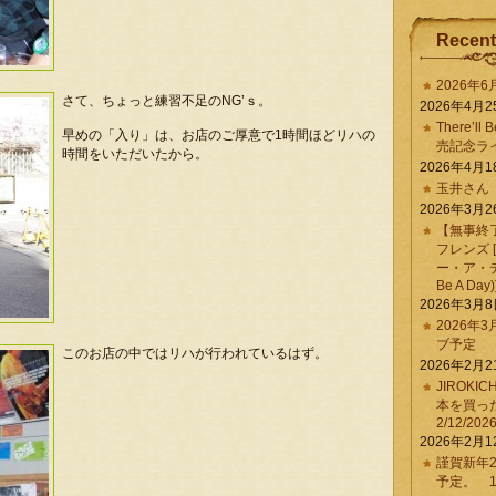
Recent
2026年
さて、ちょっと練習不足のNG’ｓ。
2026年4月2
There’ll 
早めの「入り」は、お店のご厚意で1時間ほどリハの
売記念ラ
時間をいただいたから。
2026年4月1
玉井さん
2026年3月2
【無事終
フレンズ 
ー・ア・デイ 
Be A Day)
2026年3月
2026年
ブ予定
このお店の中ではリハが行われているはず。
2026年2月2
JIROKI
本を買
2/12/202
2026年2月1
謹賀新年2
予定。 1/