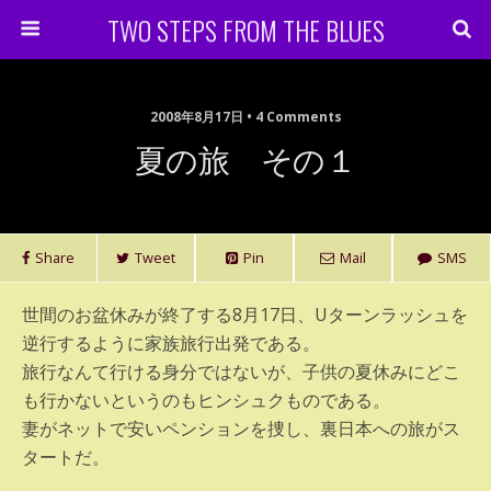
TWO STEPS FROM THE BLUES
2008年8月17日 • 4 Comments
夏の旅 その１
Share
Tweet
Pin
Mail
SMS
世間のお盆休みが終了する8月17日、Uターンラッシュを
逆行するように家族旅行出発である。
旅行なんて行ける身分ではないが、子供の夏休みにどこ
も行かないというのもヒンシュクものである。
妻がネットで安いペンションを捜し、裏日本への旅がス
タートだ。