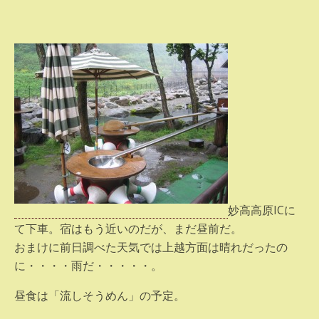
妙高高原ICに
て下車。宿はもう近いのだが、まだ昼前だ。
おまけに前日調べた天気では上越方面は晴れだったの
に・・・・雨だ・・・・・。
昼食は「流しそうめん」の予定。