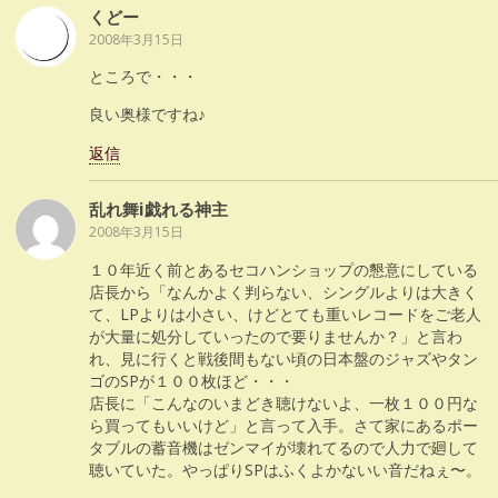
くどー
2008年3月15日
ところで・・・
良い奥様ですね♪
返信
乱れ舞i戯れる神主
2008年3月15日
１０年近く前とあるセコハンショップの懇意にしている
店長から「なんかよく判らない、シングルよりは大きく
て、LPよりは小さい、けどとても重いレコードをご老人
が大量に処分していったので要りませんか？」と言わ
れ、見に行くと戦後間もない頃の日本盤のジャズやタン
ゴのSPが１００枚ほど・・・
店長に「こんなのいまどき聴けないよ、一枚１００円な
ら買ってもいいけど」と言って入手。さて家にあるポー
タブルの蓄音機はゼンマイが壊れてるので人力で廻して
聴いていた。やっぱりSPはふくよかないい音だねぇ〜。