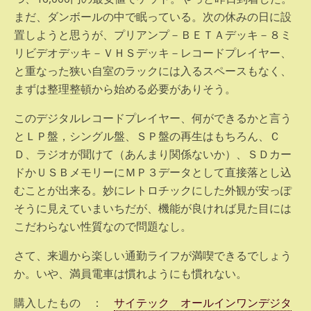
まだ、ダンボールの中で眠っている。次の休みの日に設
置しようと思うが、プリアンプ－ＢＥＴＡデッキ－８ミ
リビデオデッキ－ＶＨＳデッキ－レコードプレイヤー、
と重なった狭い自室のラックには入るスペースもなく、
まずは整理整頓から始める必要がありそう。
このデジタルレコードプレイヤー、何ができるかと言う
とＬＰ盤，シングル盤、ＳＰ盤の再生はもちろん、Ｃ
Ｄ、ラジオが聞けて（あんまり関係ないか）、ＳＤカー
ドかＵＳＢメモリーにＭＰ３データとして直接落とし込
むことが出来る。妙にレトロチックにした外観が安っぽ
そうに見えていまいちだが、機能が良ければ見た目には
こだわらない性質なので問題なし。
さて、来週から楽しい通勤ライフが満喫できるでしょう
か。いや、満員電車は慣れようにも慣れない。
購入したもの ：
サイテック オールインワンデジタ