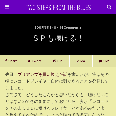
TWO STEPS FROM THE BLUES
2008年3月14日 • 14 Comments
ＳＰも聴ける！
Share
Tweet
Pin
Mail
SMS
先日、
プリアンプを買い換えた話
を書いたが、実はその
後にレコードプレイヤー自体に難があることを発見して
しまった。
さてさて、どうしたもんかと思いながらも、聴けないこ
とはないのでそのままにしておいたら、妻が「レコード
をそのままＣＤに焼けるプレイヤーとかあるみたいよ」
と教えてくれたので、ちょっと調べてみる気になった。