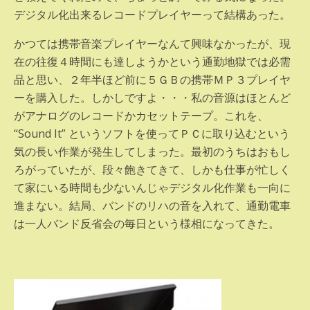
デジタル化出来るレコードプレイヤーって結構あった。
かつては携帯音楽プレイヤーなんて興味なかったが、現
在の往復４時間にも達しようかという通勤地獄では必需
品と思い、２年半ほど前に５ＧＢの携帯ＭＰ３プレイヤ
ーを購入した。しかしですよ・・・私の音源はほとんど
がアナログのレコードかカセットテープ。これを、
“Sound It” というソフトを使ってＰＣに取り込むという
気の長い作業が発生してしまった。最初のうちはおもし
ろがっていたが、段々飽きてきて、しかも仕事が忙しく
て家にいる時間も少ないんじゃデジタル化作業も一向に
進まない。結局、バンドのリハの音を入れて、通勤電車
は一人バンド反省会の毎日という様相になってきた。