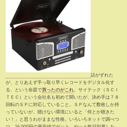
話がずれた
が、とりあえず手っ取り早くレコードをデジタル化す
る、という命題で
買ったのがこれ
。サイテック（ＳＣＩ
ＴＥＣ）という会社名も初めて聞いたが、決め手は７８
回転のＳＰに対応していること。ＳＰなんて数枚しか持
っていないが、聴けない環境にいると「何とか聴きた
い！」と思うわがままな性格。いろいろネットで調べつ
つ、16,000円の最安値でゲット。やっと昨日到着した。