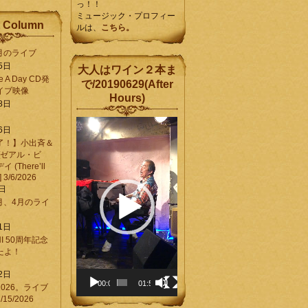
っ！！
ミュージック・プロフィー
 Column
ルは、
こちら。
6月のライブ
5日
大人はワイン２本ま
Be A Day CD発
で/20190629(After
イブ映像
Hours)
8日
動
6日
画
了！】小出斉＆
プ
[ゼアル・ビ
レ
(There’ll
ー
] 3/6/2026
ヤ
8日
ー
3月、4月のライ
1日
CHI 50周年記念
ったよ！
6
2日
00:00
01:58
026。ライブ
15/2026