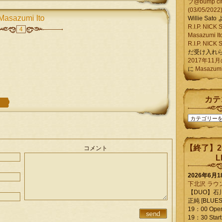
ブ@bump ci
(03/05/2022
Masazumi Ito
Willie Sato
R.I.P. NIC
4
Masazumi It
R.I.P. NIC
だ受け入れ
2017年11
に
Masazumi 
カテ
カ
テ
ゴ
リ
【終了】2
コメント
ー
L
2026年6月
下北沢 ラウ
【DUO】石
正純 [BLUES L
19：00 Ope
19：30 Start