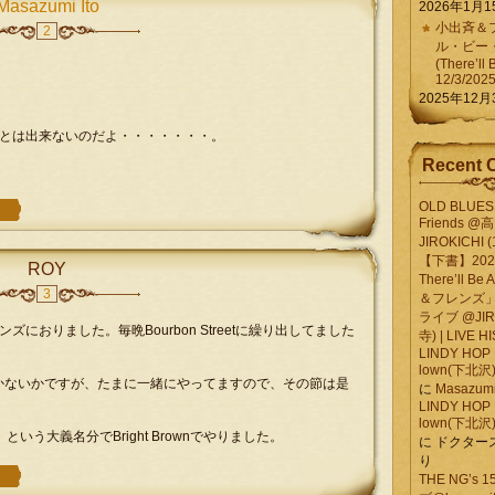
Masazumi Ito
2026年1月1
小出斉＆フ
2
ル・ビー
(There’ll 
12/3/202
2025年12月
とは出来ないのだよ・・・・・・・。
Recent 
OLD BLUES 
Friends @
JIROKICHI (
【下書】2026.
ROY
There’ll B
3
＆フレンズ」
ライブ @JIR
おりました。毎晩Bourbon Streetに繰り出してました
寺) | LIVE 
LINDY HOP 
lown(下北沢) 
度あるかないかですが、たまに一緒にやってますので、その節は是
に
Masazumi 
LINDY HOP 
lown(下北沢) 
う大義名分でBright Brownでやりました。
に
ドクター
り
THE NG’s