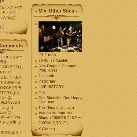
5日
レンズ [ゼア
- Mｙ Other Sites -
・ア・デイ
Be A Day)]
5
3日
Comments
-THE NG's-
CIRCUS with
78-45=33 (tumblr)
高円寺
Dew Dropper Channel
11/30/2022)
に
(You Tube)
03.06.
facebook
e A Day「小出斉
Instagram
CD発売記念
LIVE HISTORY
OKICHI(高円
mixi
HISTORY
より
Live @
One Shouchu, One Hoppy.
One Beer
[8/24/2024]
Ito
より
The Thing (eat lunch)
Live @
Two Steps From The
[8/24/2024]
Blues（2006年8月18日〜
ストップ男
よ
2007年12月31日）
X (Twitter)
 15周年記念ライ