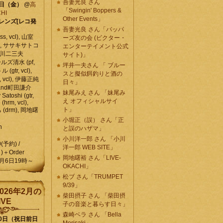
吾妻光良 さん
6日（金）
@
高
「Swingin' Boppers &
HI
Other Events」
レンズ[レコ発
吾妻光良 さん「バッパ
, vcl), 山室
ーズ友の会 (ビクター・
vcl), ササキサトコ
エンターテイメント公式
, 石川二三夫
サイト)」
ールズ清水 (pf,
坪井一夫さん 「 ブルー
 (gtr, vcl),
スと擬似餌釣りと酒の
, vcl), 伊藤正純
日々」
 , and町田謙介
妹尾みえ さん 「妹尾み
y Satoshi (gtr,
え オフィシャルサイ
o (hrm, vcl),
ト」
 (drm), 岡地曙
小堀正（誤） さん「正
n
と誤のハザマ」
小川洋一郎 さん 「小川
0(予約) /
洋一郎 WEB SITE」
)＋Order
岡地曙裕 さん「LIVE-
月6日19時～
OKACHI」
松ブ さん「TRUMPET
9/39」
026年2月の
柴田摂子 さん 「柴田摂
IVE
子の音楽と暮らす日々」
森崎ベラ さん 「Bella
10日（祝日前日