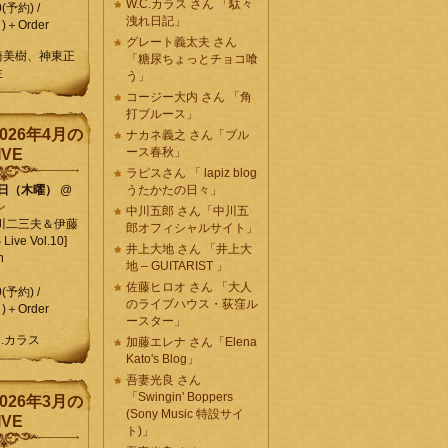
W.C.カラス さん 「駄々
0(予約) /
洩れ日記」
)＋Order
グレート義太夫 さん
崎美樹、神東正
「糖尿ちょっとチョコ喰
生
う」
コージー大内 さん 「角
打ブルース」
026年4月の
ナカネ義之 さん「ブル
ース春秋」
IVE
ラピスさん 「 lapiz blog
9日（木曜）
@
うたかたの日々」
ン
中川五郎 さん「中川五
川二三夫＆伊藤
郎オフィシャルサイト」
ive Vol.10]
井上大地 さん 「井上大
n
地 – GUITARIST 」
佐藤ヒロオ さん 「大人
0(予約) /
のライブハウス・荻窪ル
)＋Order
ースター」
C.カラス
加藤エレナ さん「Elena
Kato's Blog」
吾妻光良 さん
「Swingin' Boppers
026年3月の
(Sony Music 特設サイ
IVE
ト)」