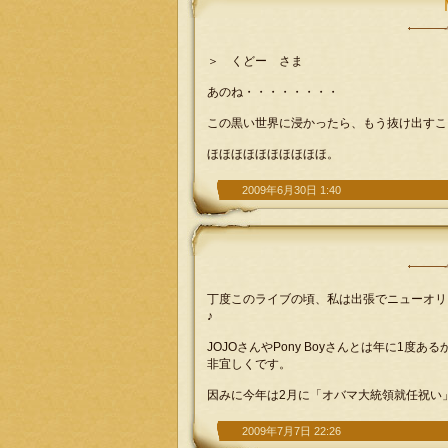
＞ くどー さま
あのね・・・・・・・・
この黒い世界に浸かったら、もう抜け出すこ
ほほほほほほほほほほ。
2009年6月30日 1:40
丁度このライブの頃、私は出張でニューオリンズに
♪
JOJOさんやPony Boyさんとは年に1
非宜しくです。
因みに今年は2月に「オバマ大統領就任祝い」とい
2009年7月7日 22:26