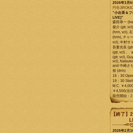
2026年3月
円寺JIROKIC
"小出斉＆フ
LIVE]"
森田恭一 (bass
俊介 (gtr, 
(hrm, vcl)
(hrm), チャ
vcl), 中村サトル
吾妻光良 (gtr
(gtr, vcl)
(gtr, vcl), Gu
vcl), Natsuk
and 中崎さち
裕 (drm)
18：30 Ope
19：30 Start
M.C. ￥4,00
￥4,500(当日
前売開始：2
【終了】2
L
2026年2月