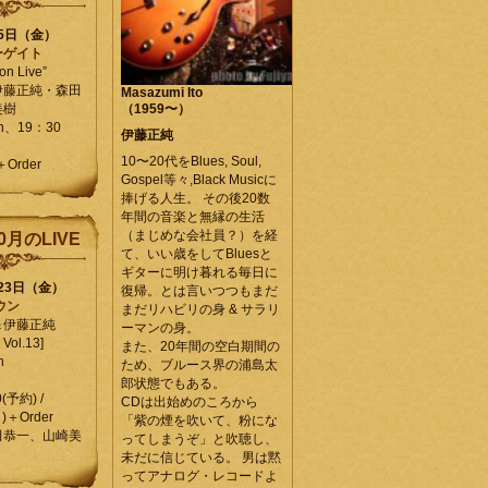
25日（金）
ーゲイト
on Live”
伊藤正純・森田
Masazumi Ito
美樹
（1959〜）
en、19：30
伊藤正純
10〜20代をBlues, Soul,
＋Order
Gospel等々,Black Musicに
捧げる人生。 その後20数
年間の音楽と無縁の生活
（まじめな会社員？）を経
0月のLIVE
て、いい歳をしてBluesと
ギターに明け暮れる毎日に
月23日（金）
復帰。とは言いつつもまだ
ウン
まだリハビリの身 & サラリ
＆伊藤正純
ーマンの身。
Vol.13]
また、20年間の空白期間の
n
ため、ブルース界の浦島太
郎状態でもある。
0(予約) /
CDは出始めのころから
)＋Order
「紫の煙を吹いて、粉にな
田恭一、山崎美
ってしまうぞ」と吹聴し、
未だに信じている。 男は黙
ってアナログ・レコードよ