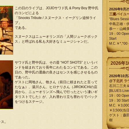
この日のライブは、JOJOサワド氏 & Pony Boy 野中氏
2026年9月
のコンビによる
三鷹バイユ
「Snooks Tribute / スヌークス・イーグリン追悼ライ
“Blues Sessi
ブ」
中島正雄・
である。
恭一・山崎
19：00 Op
スヌークスはニューオリンズの「人間ジュークボック
Start
ス」と呼ばれる私も大好きなミュージシャンだ。
M.C.￥*,*00
サワド氏と野中氏は、その昔 “HOT SHOTS” というバ
2026年1
ンドを組まれており長年にわたるコンビである。この
日の、野中氏の選曲の良さはセンスを感じさせるもの
2026年10
であった。
@
下北沢 ラ
ゲストに岡地さん、牧さん（前日に頼まれたと言って
石川二三夫
たなぁ）、湯川さん、ヒロナリさん（JIROKICHIの店
[BLUES Live 
員から、ニューオリンズへ飛んで行ったという凄いギ
19：00 Ope
タリストでした）が、入れ替わり立ち替わりでバック
19：30 Start
をつけるステージ。
M.C. ￥3,00
￥3,500(当日
ゲスト：森
樹
ラス。