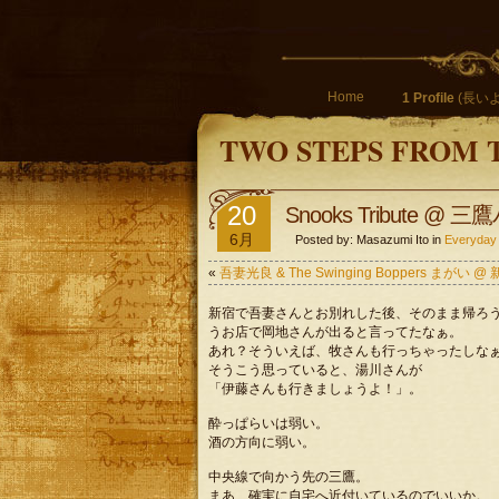
Home
1 Profile
(長いよ
TWO STEPS FROM 
20
Snooks Tribute 
6月
Posted by: Masazumi Ito in
Everyday
«
吾妻光良 & The Swinging Boppers まが
新宿で吾妻さんとお別れした後、そのまま帰ろ
うお店で岡地さんが出ると言ってたなぁ。
あれ？そういえば、牧さんも行っちゃったしな
そうこう思っていると、湯川さんが
「伊藤さんも行きましょうよ！」。
酔っぱらいは弱い。
酒の方向に弱い。
中央線で向かう先の三鷹。
まあ、確実に自宅へ近付いているのでいいか。