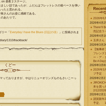
on 昼夜２ステージ。
羨ましい話であったが、ふだんはフレットレスの箱ベースを弾い
Recent
あったと思われる。
な牧さんのお姿に感銘である。
このあたりで。
2026年
2026年4月2
There’ll 
売記念ラ
テゴリー「
Everyday I have the Blues (日記の項）
」に投稿されま
2026年4月1
ary/1310/trackback/
玉井さん
2026年3月2
【無事終
フレンズ 
ー・ア・デイ 
Be A Day)
くどー
2026年3月
2026年
1
ブ予定
マっておりますが、やはりニューオリンズものもさいこーっ
2026年2月2
JIROKI
本を買
2/12/202
2026年2月1
謹賀新年2
予定。 1/