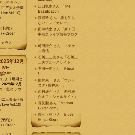
Morisaki」
下北沢 ラウン
江口弘史さん 「The
川二三夫＆伊藤
Bassification」
ive Vol.10]
渡辺玲 さん「誰も知ら
n
ないインドカレー」
0(予約) /
田中晴之 さん「新！田
)＋Order
中晴之ライブ情報ブログ
」
C.カラス
町田謙介 さん「マチケ
ン通信」
石川二三夫さん「石川二
025年12月
三夫ブルースサイト」
IVE
石田一郎さん「８beat
!」
合により延期と
藤井康一 さん「ウシャ
】
2025年12月
コダ / 藤井康一」
@
下北沢 ラウ
西村雄介 さん「西村雄
介オフィシャルサイト」
川二三夫＆伊藤
長見順 さん「Madam
 Live Vol.10]
Guitar. com」
n
陶守正寛 さん「Blues
Ginza Blog」
0(予約) /
)＋Order
C.カラス