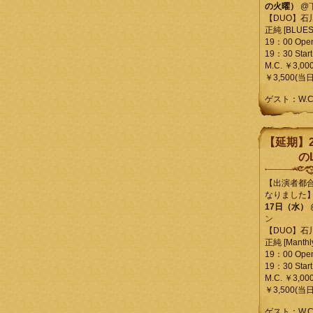
の火曜）
@
【DUO】石
正純 [BLUES L
19：00 Ope
19：30 Start
M.C. ￥3,00
￥3,500(当日
ゲスト：W.
【延期】2
のL
【出演者都
なりました
17日（水）
ン
【DUO】石
正純 [Manthly
19：00 Ope
19：30 Start
M.C. ￥3,00
￥3,500(当日
ゲスト：W.