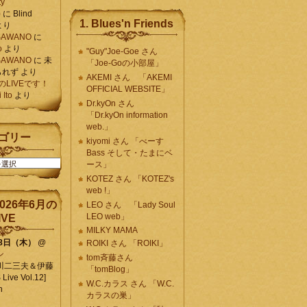
ty
)
に
Blind
1. Blues'n Friends
より
K SAWANO
に
o
より
"Guy"Joe-Goe さん
K SAWANO
に
未
「Joe-Goの小部屋」
られず
より
AKEMI さん 「AKEMI
月のLIVEです！
OFFICIAL WEBSITE」
Ito
より
Dr.kyOn さん
「Dr.kyOn information
web.」
ゴリー
kiyomi さん 「べーす
Bass そして・たまにベ
ース」
KOTEZ さん 「KOTEZ's
web !」
026年6月の
LEO さん 「Lady Soul
LEO web」
IVE
MILKY MAMA
18日（木）
@
ROIKI さん 「ROIKI」
ン
tom斉藤さん
川二三夫＆伊藤
「tomBlog」
ive Vol.12]
W.C.カラス さん 「W.C.
n
カラスの巣」