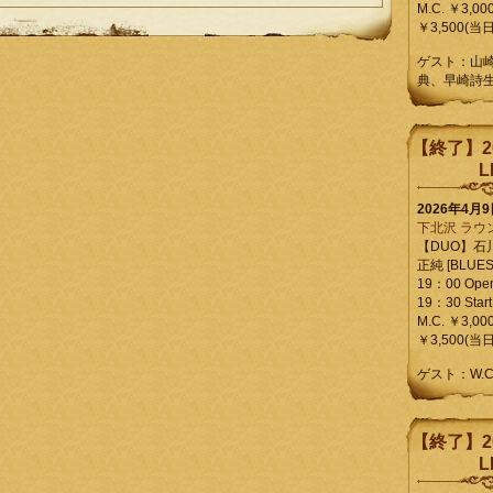
M.C. ￥3,00
￥3,500(当日
ゲスト：山
典、早崎詩
【終了】2
L
2026年4月
下北沢 ラウ
【DUO】石
正純 [BLUES L
19：00 Ope
19：30 Start
M.C. ￥3,00
￥3,500(当日
ゲスト：W.
【終了】2
L