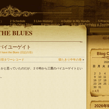
2 Schedule
3 Live History
4 Guitar In My Hands
5 Preci
)
7 My Other Sites
8 Now on sale !!
9 BLUES Birthday & Death
Find Entries
THE BLUES
@ 三鷹バイユーゲイト
 I have the Blues (日記の項）
Blog 
い @ 新宿タワーレコード
寝たきり中年の巻
»
20
日
月
火
うかと思っていたのだが、２０時から三鷹のバイユーゲイトとい
2
3
4
ぁ。
9
10
11
16
17
18
23
24
25
30
31
« 4月
2026年