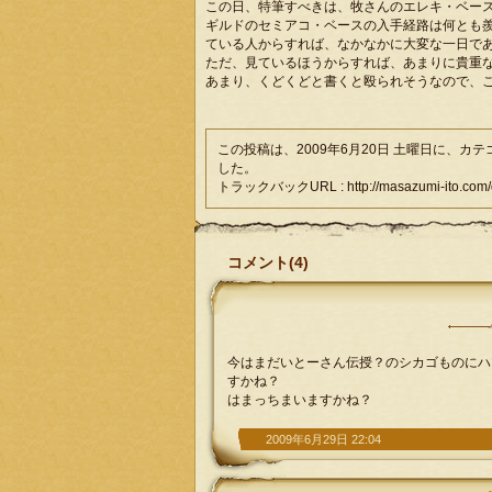
この日、特筆すべきは、牧さんのエレキ・ベース 
ギルドのセミアコ・ベースの入手経路は何とも
ている人からすれば、なかなかに大変な一日で
ただ、見ているほうからすれば、あまりに貴重
あまり、くどくどと書くと殴られそうなので、
この投稿は、2009年6月20日 土曜日に、カ
した。
トラックバックURL : http://masazumi-ito.com/di
コメント(4)
今はまだいとーさん伝授？のシカゴものにハ
すかね？
はまっちまいますかね？
2009年6月29日 22:04