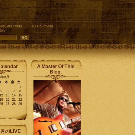
ous, Precious
6 BTS photo
day
Calendar
A Master Of This
Blog.
26年8月
水
木
金
土
1
5
6
7
8
12
13
14
15
19
20
21
22
26
27
28
29
9月のLIVE