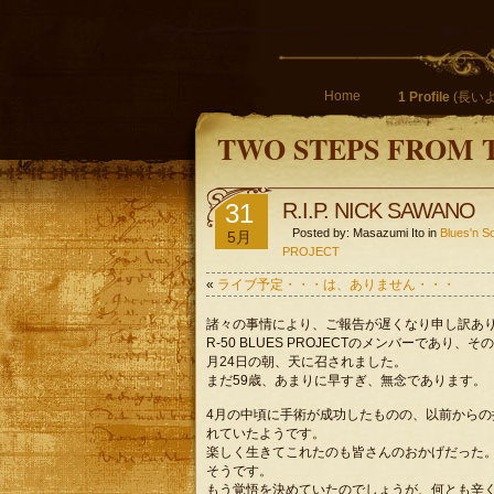
Home
1 Profile
(長いよ
TWO STEPS FROM 
31
R.I.P. NICK SAWANO
Posted by: Masazumi Ito in
Blues'
5月
PROJECT
«
ライブ予定・・・は、ありません・・・
諸々の事情により、ご報告が遅くなり申し訳あ
R-50 BLUES PROJECTのメンバーであ
月24日の朝、天に召されました。
まだ59歳、あまりに早すぎ、無念であります。
4月の中頃に手術が成功したものの、以前から
れていたようです。
楽しく生きてこれたのも皆さんのおかげだった
そうです。
もう覚悟を決めていたのでしょうが、何とも辛