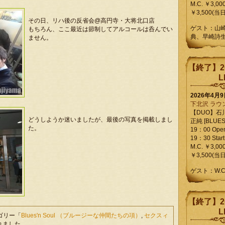
M.C. ￥3,00
￥3,500(当日
その日、リハ後の反省会@高円寺・大将北口店
ゲスト：山
もちろん、ここ最近は節制してアルコールは呑んでい
典、早崎詩
ません。
【終了】2
L
2026年4月
下北沢 ラウ
【DUO】石
どうしようか迷いましたが、最後の写真を掲載しまし
正純 [BLUES L
た。
19：00 Ope
19：30 Start
M.C. ￥3,00
￥3,500(当日
ゲスト：W.
【終了】2
L
テゴリー「
Blues'n Soul （ブルージーな仲間たちの項）
,
セクスィ
れました。