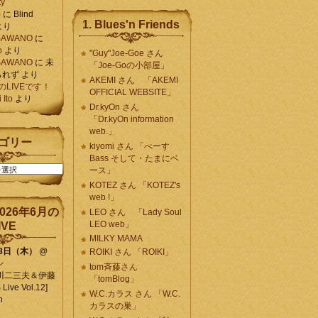
ty
)
に
Blind
1. Blues'n Friends
より
K SAWANO
に
o
より
"Guy"Joe-Goe さん
K SAWANO
に
未
「Joe-Goの小部屋」
られず
より
AKEMI さん 「AKEMI
月のLIVEです！
OFFICIAL WEBSITE」
Ito
より
Dr.kyOn さん
「Dr.kyOn information
web.」
ゴリー
kiyomi さん 「べーす
Bass そして・たまにベ
ース」
KOTEZ さん 「KOTEZ's
web !」
026年6月の
LEO さん 「Lady Soul
LEO web」
IVE
MILKY MAMA
18日（木）
@
ROIKI さん 「ROIKI」
ン
tom斉藤さん
川二三夫＆伊藤
「tomBlog」
ive Vol.12]
W.C.カラス さん 「W.C.
n
カラスの巣」