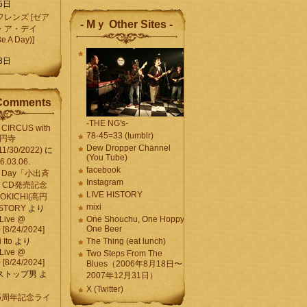
5日
レンズ [ゼア
- Mｙ Other Sites -
・ア・デイ
Be A Day)]
5
3日
Comments
-THE NG's-
CIRCUS with
78-45=33 (tumblr)
高円寺
Dew Dropper Channel
11/30/2022)
に
(You Tube)
03.06.
facebook
e A Day「小出斉
Instagram
CD発売記念
LIVE HISTORY
OKICHI(高円
mixi
HISTORY
より
Live @
One Shouchu, One Hoppy.
One Beer
[8/24/2024]
Ito
より
The Thing (eat lunch)
Live @
Two Steps From The
[8/24/2024]
Blues（2006年8月18日〜
ストップ男
よ
2007年12月31日）
X (Twitter)
 15周年記念ライ