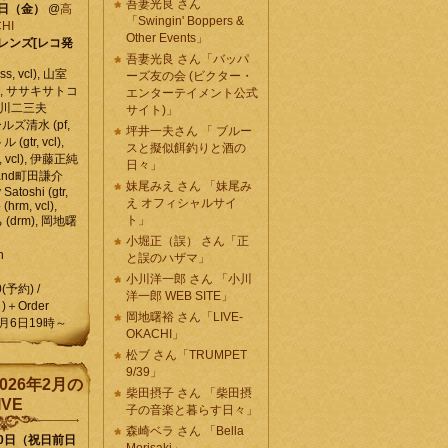
吾妻光良 さん
6日（金）
@
高
「Swingin' Boppers &
HI
Other Events」
レンズ[レコ発
吾妻光良 さん「バッパ
, vcl), 山室
ーズ友の会 (ビクター・
vcl), ササキサトコ
エンターテイメント公式
, 石川二三夫
サイト)」
ールズ清水 (pf,
坪井一夫さん 「 ブルー
 (gtr, vcl),
スと擬似餌釣りと酒の
, vcl), 伊藤正純
日々」
 , and町田謙介
妹尾みえ さん 「妹尾み
y Satoshi (gtr,
え オフィシャルサイ
o (hrm, vcl),
ト」
 (drm), 岡地曙
小堀正（誤） さん「正
n
と誤のハザマ」
小川洋一郎 さん 「小川
0(予約) /
洋一郎 WEB SITE」
)＋Order
岡地曙裕 さん「LIVE-
月6日19時～
OKACHI」
松ブ さん「TRUMPET
9/39」
026年2月の
柴田摂子 さん 「柴田摂
IVE
子の音楽と暮らす日々」
森崎ベラ さん 「Bella
10日（祝日前日