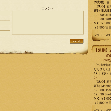
の火曜）
@
【DUO】石
コメント
正純 [BLUES L
19：00 Ope
19：30 Start
M.C. ￥3,00
￥3,500(当日
ゲスト：W.
【延期】2
のL
【出演者都
なりました
17日（水）
ン
【DUO】石
正純 [Manthly
19：00 Ope
19：30 Start
M.C. ￥3,00
￥3,500(当日
ゲスト：W.