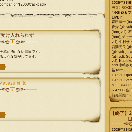
2026年3月
ompanion/12063/trackback/
円寺JIROKIC
"小出斉＆フ
LIVE]"
森田恭一 (bass
俊介 (gtr, 
(hrm, vcl)
だ受け入れられず
(hrm), チャ
1
vcl), 中村サトル
吾妻光良 (gtr
実感が湧かない毎日です。
(gtr, vcl)
るような気がしてます。
(gtr, vcl), Gu
vcl), Natsuk
and 中崎さち
裕 (drm)
18：30 Ope
19：30 Start
Masazumi Ito
M.C. ￥4,00
2
￥4,500(当日
前売開始：2
【終了】2
L
2026年2月