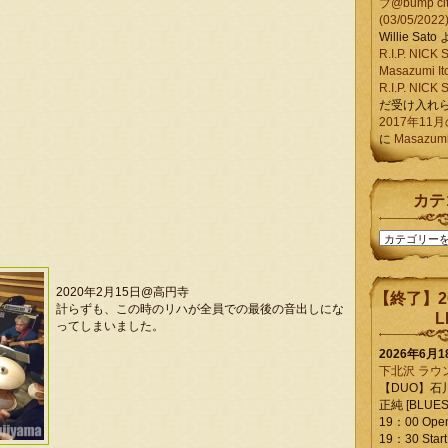
ブ@bump ci
(03/05/2022
Willie Sato
R.I.P. NIC
Masazumi It
R.I.P. NIC
だ受け入れ
2017年11
に
Masazumi 
カテ
カ
テ
ゴ
リ
2020年2月15日@高円寺
【終了】2
ー
計らずも、この時のリハが全員での最後の音出しにな
L
ってしまいました。
2026年6月
下北沢 ラウ
【DUO】石
正純 [BLUES L
19：00 Ope
19：30 Start