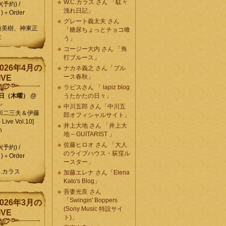
W.C.カラス さん 「駄々
0(予約) /
洩れ日記」
)＋Order
グレート義太夫 さん
崎美樹、神東正
「糖尿ちょっとチョコ喰
生
う」
コージー大内 さん 「角
打ブルース」
026年4月の
ナカネ義之 さん「ブル
ース春秋」
IVE
ラピスさん 「 lapiz blog
9日（木曜）
@
うたかたの日々」
ン
中川五郎 さん「中川五
川二三夫＆伊藤
郎オフィシャルサイト」
ive Vol.10]
井上大地 さん 「井上大
n
地 – GUITARIST 」
佐藤ヒロオ さん 「大人
0(予約) /
のライブハウス・荻窪ル
)＋Order
ースター」
C.カラス
加藤エレナ さん「Elena
Kato's Blog」
吾妻光良 さん
「Swingin' Boppers
026年3月の
(Sony Music 特設サイ
IVE
ト)」