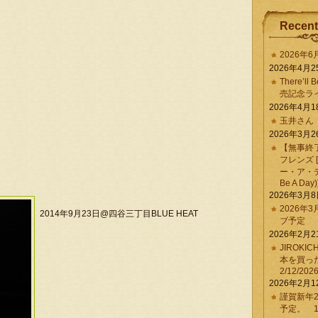
Recent
2026年
2026年4月2
There’ll 
売記念ラ
2026年4月1
玉井さん
2026年3月2
【無事終
フレンズ 
ー・ア・デイ 
Be A Day)
2026年3月
2026年
2014年9月23日@四谷三丁目BLUE HEAT
ブ予定
2026年2月2
JIROKI
本を買
2/12/202
2026年2月1
謹賀新年2
予定。 1/