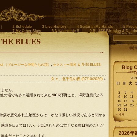
2 Schedule
3 Live History
4 Guitar In My Hands
5 Preci
)
7 My Other Sites
8 Now on sale !!
9 BLUES Birthday & Death
Find Entries
THE BLUES
n Soul （ブルージーな仲間たちの項）
,
セクスィー高村 ＆ R-50 BLUES
Blog 
20
久々、北千住の夜 (07/10/2020)
»
日
月
火
りません。
2
3
4
り、その他の場でも多々活躍されて来たNICK澤野こと、澤野直樹氏が5
9
10
11
16
17
18
23
24
25
30
31
« 4月
の持病が悪化され主治医からは、かなり厳しい状況であると聞かさ
。感謝を伝えてほしい、と話されたのは亡くなる数日前のことだ
2026年
く無念だったことと思います。