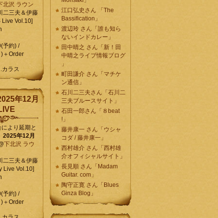
Morisaki」
下北沢 ラウン
江口弘史さん 「The
川二三夫＆伊藤
Bassification」
ive Vol.10]
渡辺玲 さん「誰も知ら
n
ないインドカレー」
0(予約) /
田中晴之 さん「新！田
)＋Order
中晴之ライブ情報ブログ
」
C.カラス
町田謙介 さん「マチケ
ン通信」
石川二三夫さん「石川二
025年12月
三夫ブルースサイト」
IVE
石田一郎さん「８beat
!」
合により延期と
藤井康一 さん「ウシャ
】
2025年12月
コダ / 藤井康一」
@
下北沢 ラウ
西村雄介 さん「西村雄
介オフィシャルサイト」
川二三夫＆伊藤
長見順 さん「Madam
 Live Vol.10]
Guitar. com」
n
陶守正寛 さん「Blues
Ginza Blog」
0(予約) /
)＋Order
C.カラス