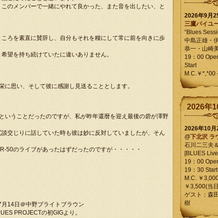
、このメンバーで一緒にやれて良かった、また音を出したい、と
2026年9月
。
三鷹バイユ
“Blues Sessi
ところを素直に賛辞し、自分もそれを糧にして常に前を向きに歩
中島正雄・
恭一・山崎
と希望を持ち続けていたに違いありません。
19：00 Op
Start
M.C.￥*,*00
光栄に思い、そして彼に感謝し見送ることとします。
2026年1
以上の」ということだったのですが、私が昨年還暦を迎え最後の砦が澤野
2026年10
冗談交じりに話していた時も彼は妙に反対していましたが、そん
@
下北沢 ラ
石川二三夫
R-50のライブがあったはずだったのですが・・・・・
[BLUES Live 
19：00 Ope
19：30 Start
M.C. ￥3,00
￥3,500(当日
ゲスト：森
樹
年7月14日＠中野ブライトブラウン
BLUES PROJECTの初GIGより。