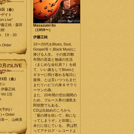
25日（金）
ーゲイト
on Live”
伊藤正純・森田
Masazumi Ito
美樹
（1959〜）
en、19：30
伊藤正純
10〜20代をBlues, Soul,
＋Order
Gospel等々,Black Musicに
捧げる人生。 その後20数
年間の音楽と無縁の生活
（まじめな会社員？）を経
0月のLIVE
て、いい歳をしてBluesと
ギターに明け暮れる毎日に
月23日（金）
復帰。とは言いつつもまだ
ウン
まだリハビリの身 & サラリ
＆伊藤正純
ーマンの身。
Vol.13]
また、20年間の空白期間の
n
ため、ブルース界の浦島太
郎状態でもある。
0(予約) /
CDは出始めのころから
)＋Order
「紫の煙を吹いて、粉にな
田恭一、山崎美
ってしまうぞ」と吹聴し、
未だに信じている。 男は黙
ってアナログ・レコードよ