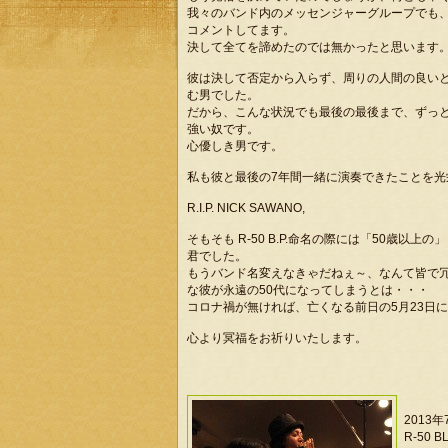
我々のバンド内のメッセンジャーグループでも
コメントしてます。
決して全てを諦めたのでは無かったと思います
彼は決して否定から入らず、周りの人間の良い
む男でした。
だから、こんな状況でも最後の最後まで、ずっ
強い奴です。
心優しき男です。
私も彼と最後の7年間一緒に演奏できたことを
R.I.P. NICK SAWANO,
そもそも R-50 B.P.命名の際には「50歳
君でした。
もうバンド名変えなきゃだねぇ～、なんて皆で
な彼が永遠の50代になってしまうとは・・・
コロナ禍が無ければ、亡くなる前日の5月23日に
心より冥福をお祈りいたします。
2013
R-50 