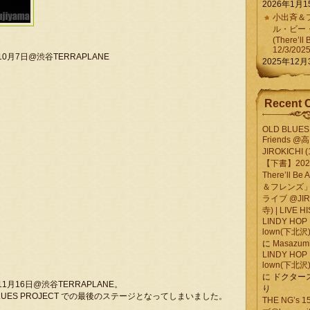
2026年1月1
小出斉＆フ
ル・ビー
(There’ll 
12/3/202
10月7日@渋谷TERRAPLANE
2025年12月
Recent 
OLD BLUES 
Friends @
JIROKICHI (
【下書】2026.
There’ll B
＆フレンズ」
ライブ @JIR
寺) | LIVE 
LINDY HOP 
lown(下北沢) 
に
Masazumi 
LINDY HOP 
lown(下北沢) 
に
ドクター
年11月16日@渋谷TERRAPLANE。
り
 BLUES PROJECT での最後のステージとなってしまいました。
THE NG’s