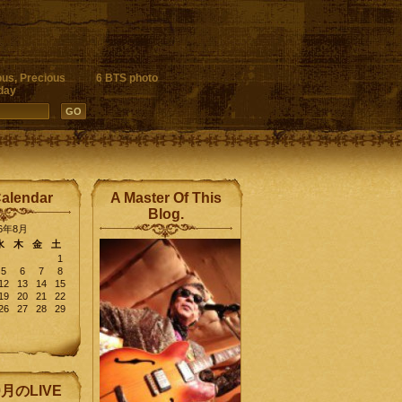
ous, Precious
6 BTS photo
day
Calendar
A Master Of This
Blog.
26年8月
水
木
金
土
1
5
6
7
8
12
13
14
15
19
20
21
22
26
27
28
29
9月のLIVE