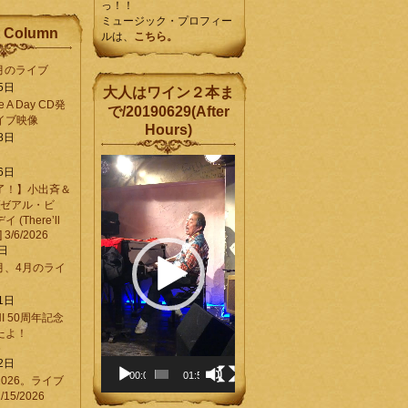
っ！！
ミュージック・プロフィー
 Column
ルは、
こちら。
6月のライブ
5日
大人はワイン２本ま
Be A Day CD発
で/20190629(After
イブ映像
Hours)
8日
動
6日
画
了！】小出斉＆
プ
[ゼアル・ビ
レ
(There’ll
ー
] 3/6/2026
ヤ
8日
ー
3月、4月のライ
1日
CHI 50周年記念
ったよ！
6
2日
00:00
01:58
026。ライブ
15/2026