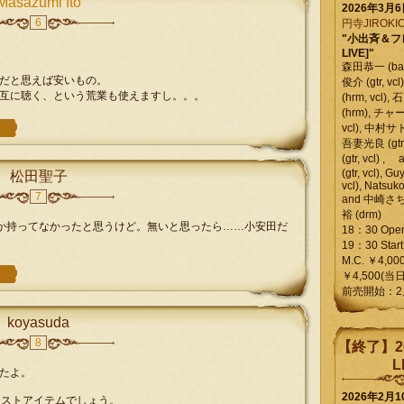
Masazumi Ito
2026年3月
6
円寺JIROKIC
"小出斉＆フ
LIVE]"
森田恭一 (bass
だと思えば安いもの。
俊介 (gtr, 
互に聴く、という荒業も使えますし。。。
(hrm, vcl)
(hrm), チャ
vcl), 中村サトル
吾妻光良 (gtr
(gtr, vcl)
(gtr, vcl), Gu
松田聖子
vcl), Natsuk
7
and 中崎さち
裕 (drm)
たししか持ってなかったと思うけど。無いと思ったら……小安田だ
18：30 Ope
19：30 Start
M.C. ￥4,00
￥4,500(当日
前売開始：2
koyasuda
8
【終了】2
L
たよ。
2026年2月
eet がマストアイテムでしょう。