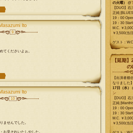
の火曜）
@
【DUO】石
正純 [BLUES L
19：00 Ope
19：30 Start
Masazumi Ito
M.C. ￥3,00
9
￥3,500(当日
ゲスト：W.
めてくださいよぉ。
【延期】2
のL
【出演者都
なりました
17日（水）
Masazumi Ito
ン
【DUO】石
10
正純 [Manthly
19：00 Ope
19：30 Start
M.C. ￥3,00
りませんでした。
￥3,500(当日
・お見それいたしやした。
ゲスト：W.