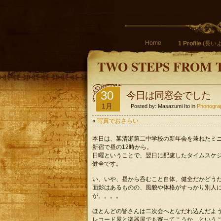
Home
1 Profile
(長いよ
TWO STEPS FROM 
30
今日は同窓会でした
1月
Posted by: Masazumi Ito in
Phonog
«
写真でおさらい
本日は、某清瀬第二中学校の新年会を兼ねたミ
新宿で昼の12時から。
日曜ということで、翌日に配慮したタイムスケ
健全です。
い、いや、昼から呑むこと自体、健全だかどう
面影はあるものの、風貌や体格がすっかり別人
が。。。。
ほとんどの皆さんは二次会へとなだれ込んだようだ
レコード屋と楽器屋でも寄ってこうか、という