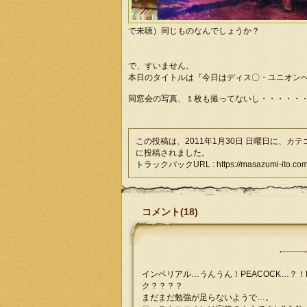
で未聴）同じものなんでしょうか？
で、すいません。
本日のタイトルは『今日はディス〇・ユニオン
同窓会の写真、１枚も撮ってないし・・・・・
この投稿は、2011年1月30日 日曜日に、カ
に投稿されました。
トラックバックURL : https://masazumi-ito.com/
コメント(18)
インペリアル…うんうん！PEACOCK…？！RA
ク？？？？
まだまだ勉強が足らないようで…。