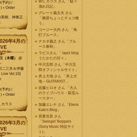
W.C.カラス さん 「駄々
0(予約) /
洩れ日記」
)＋Order
グレート義太夫 さん
崎美樹、神東正
「糖尿ちょっとチョコ喰
生
う」
コージー大内 さん 「角
打ブルース」
026年4月の
ナカネ義之 さん「ブル
ース春秋」
IVE
ラピスさん 「 lapiz blog
9日（木曜）
@
うたかたの日々」
ン
中川五郎 さん「中川五
川二三夫＆伊藤
郎オフィシャルサイト」
ive Vol.10]
井上大地 さん 「井上大
n
地 – GUITARIST 」
佐藤ヒロオ さん 「大人
0(予約) /
のライブハウス・荻窪ル
)＋Order
ースター」
C.カラス
加藤エレナ さん「Elena
Kato's Blog」
吾妻光良 さん
「Swingin' Boppers
026年3月の
(Sony Music 特設サイ
IVE
ト)」