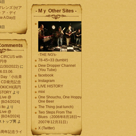
5日
レンズ [ゼア
- Mｙ Other Sites -
・ア・デイ
Be A Day)]
5
3日
Comments
-THE NG's-
CIRCUS with
78-45=33 (tumblr)
高円寺
Dew Dropper Channel
11/30/2022)
に
(You Tube)
03.06.
facebook
e A Day「小出斉
Instagram
CD発売記念
LIVE HISTORY
OKICHI(高円
mixi
HISTORY
より
Live @
One Shouchu, One Hoppy.
One Beer
[8/24/2024]
Ito
より
The Thing (eat lunch)
Live @
Two Steps From The
[8/24/2024]
Blues（2006年8月18日〜
ストップ男
よ
2007年12月31日）
X (Twitter)
 15周年記念ライ