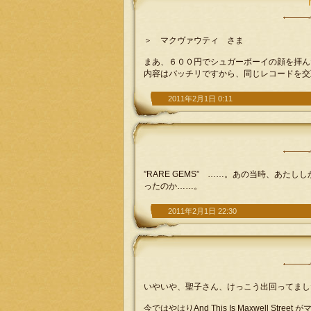
＞ マクヴァウティ さま
まあ、６００円でシュガーボーイの顔を拝ん
内容はバッチリですから、同じレコードを交
2011年2月1日 0:11
”RARE GEMS” ……。あの当時、あ
ったのか……。
2011年2月1日 22:30
いやいや、聖子さん、けっこう出回ってまし
今ではやはりAnd This Is Maxwell Str