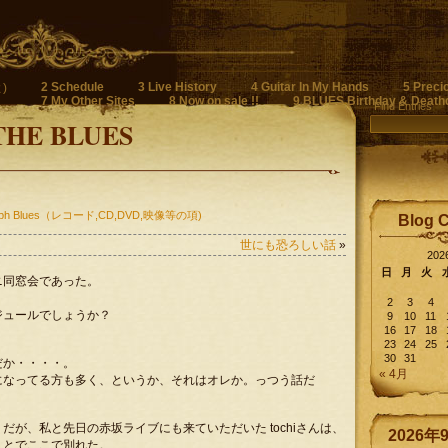
2 Schedule
3 Live History
4 Guitar In My Hands
5 Preci
)
7 My Other Sites
8 Now on sale !!
9 BLUES Birthday & Death
Find Entries
THE BLUES
raph Blues（レコード,CD,DVD,映像等の項)
Blog 
世にも恐ろしい話
»
20
日
月
火
ニ同窓会であった。
2
3
4
ジュールでしょうか？
9
10
11
16
17
18
23
24
25
30
31
だか・・・・。
« 4月
になってる方も多く、というか、それはオレか。っつう話だ
が、私と先日の赤坂ライブにも来ていただいた tochiさんは、
2026年
ことでここで別れた。