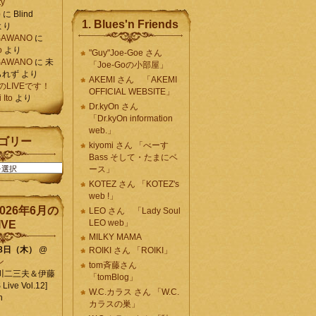
ty
)
に
Blind
1. Blues'n Friends
より
K SAWANO
に
o
より
"Guy"Joe-Goe さん
K SAWANO
に
未
「Joe-Goの小部屋」
られず
より
AKEMI さん 「AKEMI
月のLIVEです！
OFFICIAL WEBSITE」
Ito
より
Dr.kyOn さん
「Dr.kyOn information
web.」
ゴリー
kiyomi さん 「べーす
Bass そして・たまにベ
ース」
KOTEZ さん 「KOTEZ's
web !」
026年6月の
LEO さん 「Lady Soul
LEO web」
IVE
MILKY MAMA
18日（木）
@
ROIKI さん 「ROIKI」
ン
tom斉藤さん
川二三夫＆伊藤
「tomBlog」
ive Vol.12]
W.C.カラス さん 「W.C.
n
カラスの巣」