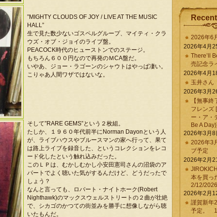
”MIGHTY CLOUDS OF JOY / LIVE AT THE MUSIC
Recent
HALL”
生で見た数少ないゴスペルグループ、マイティ・クラ
2026年
ウズ・オブ・ジョイのライブ盤。
2026年4月2
PEACOCK時代のヒューストンでのステージ。
There’ll 
もちろん６００円なので再発のＭCA盤だ。
売記念ラ
いやあ、ジョー・ラゴーンのシャウトはやっぱ凄い。
2026年4月1
こりゃあ人間ワザではないな。
玉井さん
2026年3月2
【無事終
フレンズ 
ー・ア・デイ 
そして”RARE GEMS”という２枚組。
Be A Day)
たしか、１９６０年代前半にNorman Dayonという人
2026年3月
が、ライブハウスやブルースマンの家へ行って、果て
2026年
は路上ライブを録音した、というコレクションをレコ
ブ予定
ード化したという触れ込みだった。
2026年2月2
このＬＰは、むかしむかし小安田憲司さんの沼袋のア
JIROKI
パートでよく聴いた気がするんだけど、どうだったで
本を買
しょう？
2/12/202
なんと言っても、ロバート・ナイトホーク(Robert
2026年2月1
Nighthawk)のマックスウェルストリートの２曲が壮絶
謹賀新年2
で、シカゴのかつての街並みを勝手に想像しながら聴
予定。 1/
いたもんだ。