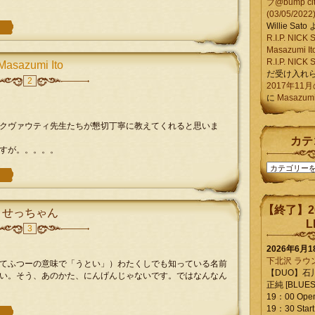
ブ@bump ci
(03/05/2022
Willie Sato
R.I.P. NIC
Masazumi It
R.I.P. NIC
Masazumi Ito
だ受け入れ
2
2017年11
に
Masazumi 
クヴァウティ先生たちが懇切丁寧に教えてくれると思いま
カテ
すが。。。。。
カ
テ
ゴ
リ
【終了】2
せっちゃん
ー
L
3
2026年6月
下北沢 ラウ
てふつーの意味で「うとい」）わたくしでも知っている名前
【DUO】石
い。そう、あのかた、にんげんじゃないです。ではなんなん
正純 [BLUES L
19：00 Ope
19：30 Start