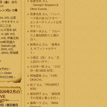
吾妻光良 さん
6日（金）
@
高
「Swingin' Boppers &
HI
Other Events」
レンズ[レコ発
吾妻光良 さん「バッパ
, vcl), 山室
ーズ友の会 (ビクター・
vcl), ササキサトコ
エンターテイメント公式
, 石川二三夫
サイト)」
ールズ清水 (pf,
坪井一夫さん 「 ブルー
 (gtr, vcl),
スと擬似餌釣りと酒の
, vcl), 伊藤正純
日々」
 , and町田謙介
妹尾みえ さん 「妹尾み
y Satoshi (gtr,
え オフィシャルサイ
o (hrm, vcl),
ト」
 (drm), 岡地曙
小堀正（誤） さん「正
n
と誤のハザマ」
小川洋一郎 さん 「小川
0(予約) /
洋一郎 WEB SITE」
)＋Order
岡地曙裕 さん「LIVE-
月6日19時～
OKACHI」
松ブ さん「TRUMPET
9/39」
026年2月の
柴田摂子 さん 「柴田摂
IVE
子の音楽と暮らす日々」
森崎ベラ さん 「Bella
10日（祝日前日