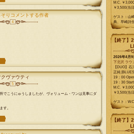
M.C. ￥3,00
￥3,500(当日
っそりコメントする作者
ゲスト：山
4
典、早崎詩
【終了】2
L
2026年4月
下北沢 ラウ
【DUO】石
正純 [BLUES L
マクヴァウティ
19：00 Ope
19：30 Start
5
M.C. ￥3,00
￥3,500(当日
所でこうにゅうしましたが、ヴォリューム・ワンは見事にダ
ゲスト：W.
ます。
【終了】2
L