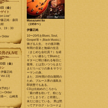
25日（金）
ーゲイト
on Live”
伊藤正純・森田
Masazumi Ito
美樹
（1959〜）
en、19：30
伊藤正純
10〜20代をBlues, Soul,
＋Order
Gospel等々,Black Musicに
捧げる人生。 その後20数
年間の音楽と無縁の生活
（まじめな会社員？）を経
0月のLIVE
て、いい歳をしてBluesと
ギターに明け暮れる毎日に
月23日（金）
復帰。とは言いつつもまだ
ウン
まだリハビリの身 & サラリ
＆伊藤正純
ーマンの身。
Vol.13]
また、20年間の空白期間の
n
ため、ブルース界の浦島太
郎状態でもある。
0(予約) /
CDは出始めのころから
)＋Order
「紫の煙を吹いて、粉にな
田恭一、山崎美
ってしまうぞ」と吹聴し、
未だに信じている。 男は黙
ってアナログ・レコードよ