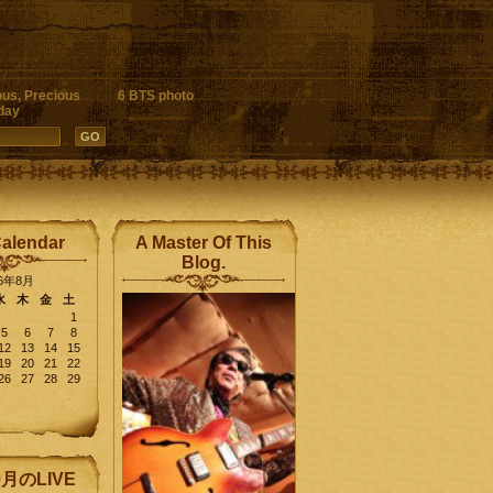
ous, Precious
6 BTS photo
day
Calendar
A Master Of This
Blog.
26年8月
水
木
金
土
1
5
6
7
8
12
13
14
15
19
20
21
22
26
27
28
29
9月のLIVE