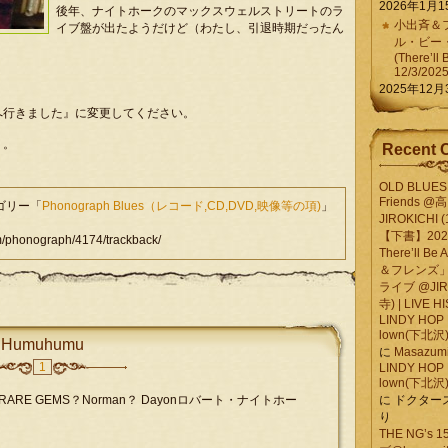
2026年1月1
後年、ナイトホークのマックスウェルストリートのラ
小出斉＆フ
イブ盤が出たようだけど（わたし、引退時期だったん
ル・ビー
(There’ll 
12/3/202
2025年12月
へ行きました』に変更してください。
・。
Recent 
OLD BLUES 
Friends @
テゴリー「
Phonograph Blues（レコード,CD,DVD,映像等の項)
」
JIROKICHI (
【下書】2026.
phonograph/4174/trackback/
There’ll B
＆フレンズ」
ライブ @JIR
寺) | LIVE 
LINDY HOP 
lown(下北沢) 
Humuhumu
に
Masazumi 
1
LINDY HOP 
lown(下北沢) 
RE GEMS？Norman？ Dayonロバート・ナイトホー
に
ドクター
り
THE NG’s