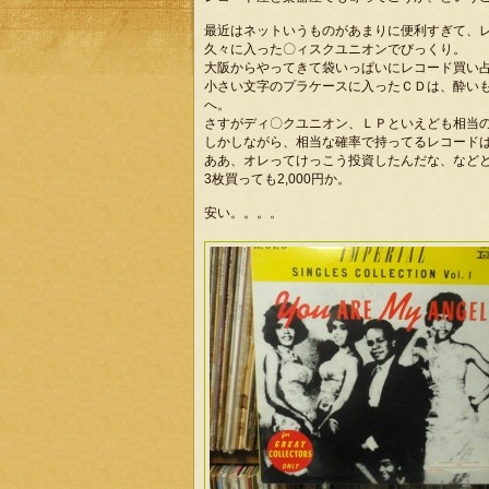
最近はネットいうものがあまりに便利すぎて、
久々に入った〇ィスクユニオンでびっくり。
大阪からやってきて袋いっぱいにレコード買い
小さい文字のプラケースに入ったＣＤは、酔い
へ。
さすがディ〇クユニオン、ＬＰといえども相当
しかしながら、相当な確率で持ってるレコード
ああ、オレってけっこう投資したんだな、など
3枚買っても2,000円か。
安い。。。。