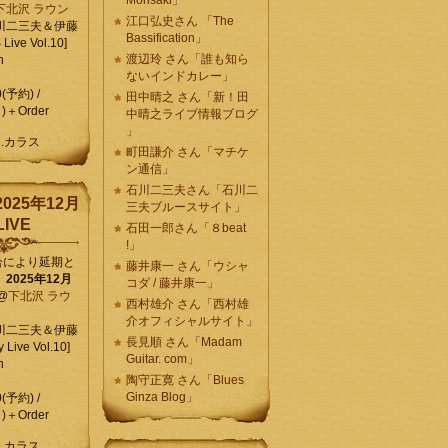
Morisaki」
下北沢 ラウン
江口弘史さん 「The
川二三夫＆伊藤
Bassification」
ive Vol.10]
渡辺玲 さん「誰も知ら
n
ないインドカレー」
0(予約) /
田中晴之 さん「新！田
)＋Order
中晴之ライブ情報ブログ
」
C.カラス
町田謙介 さん「マチケ
ン通信」
石川二三夫さん「石川二
025年12月
三夫ブルースサイト」
IVE
石田一郎さん「８beat
!」
合により延期と
藤井康一 さん「ウシャ
】
2025年12月
コダ / 藤井康一」
@
下北沢 ラウ
西村雄介 さん「西村雄
介オフィシャルサイト」
川二三夫＆伊藤
長見順 さん「Madam
 Live Vol.10]
Guitar. com」
n
陶守正寛 さん「Blues
Ginza Blog」
0(予約) /
)＋Order
C.カラス