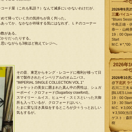
レコード屋（これも私語？）なんて滅多にいかないわけだが、
2026年9月
三鷹バイユ
占めて帰っていく方の気持ちが良く判った。
“Blues Sessi
もあってか、なかなか吟味する気にはなれず、ＬＰのコーナー
中島正雄・
恭一・山崎
の数がある。
19：00 Op
ばかりだったりする。
Start
と思いながらも3枚ほど抱えてレジへ。
M.C.￥*,*00
2026年1
その昔、東芝からキング・レコードに権利が移って日
本で製作されたインペリアルのオムニバス。
2026年10
”IMPERIAL SINGLE COLLECTION VOL.1”
@
下北沢 ラ
ジャケットの美女に囲まれた真ん中の男性は、シュガ
石川二三夫
ーボーイ・クロフォード(Sugarboy crawford)。
[BLUES Live 
スマイリー・ルイス、ヒューイ・スミスといった大御
19：00 Ope
所も入っているが、クロフォードはいい。
19：30 Start
たまに変な泣き真似をするところが少々うっとおしい
M.C. ￥3,00
気もするが。
￥3,500(当日
ゲスト：森
樹