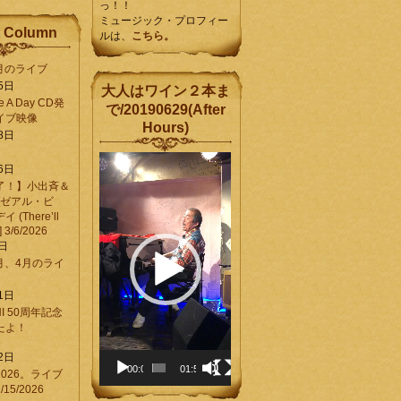
っ！！
ミュージック・プロフィー
 Column
ルは、
こちら。
6月のライブ
5日
大人はワイン２本ま
Be A Day CD発
で/20190629(After
イブ映像
Hours)
8日
動
6日
画
了！】小出斉＆
プ
[ゼアル・ビ
レ
(There’ll
ー
] 3/6/2026
ヤ
8日
ー
3月、4月のライ
1日
CHI 50周年記念
ったよ！
6
2日
00:00
01:58
026。ライブ
15/2026