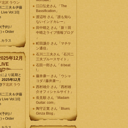
Morisaki」
下北沢 ラウン
江口弘史さん 「The
川二三夫＆伊藤
Bassification」
ive Vol.10]
渡辺玲 さん「誰も知ら
n
ないインドカレー」
0(予約) /
田中晴之 さん「新！田
)＋Order
中晴之ライブ情報ブログ
」
C.カラス
町田謙介 さん「マチケ
ン通信」
石川二三夫さん「石川二
025年12月
三夫ブルースサイト」
IVE
石田一郎さん「８beat
!」
合により延期と
藤井康一 さん「ウシャ
】
2025年12月
コダ / 藤井康一」
@
下北沢 ラウ
西村雄介 さん「西村雄
介オフィシャルサイト」
川二三夫＆伊藤
長見順 さん「Madam
 Live Vol.10]
Guitar. com」
n
陶守正寛 さん「Blues
Ginza Blog」
0(予約) /
)＋Order
C.カラス