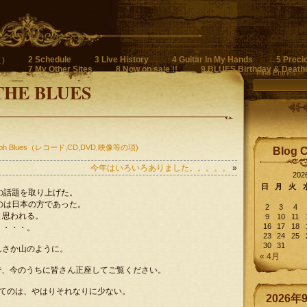
2 Schedule
3 Live History
4 Guitar In My Hands
5 Preci
)
7 My Other Sites
8 Now on sale !!
9 BLUES Birthday & Death
Find Entries
THE BLUES
raph Blues（レコード,CD,DVD,映像等の項)
Blog 
今年はいろいろありました。。。。。
»
20
日
月
火
映像の話題を取り上げた。
るのは日本の方であった。
2
3
4
と思われる。
9
10
11
16
17
18
・・・・。
23
24
25
30
31
んさか山のように。
« 4月
るんで、今のうちに皆さん正座してご覧ください。
映像ってのは、やはりそれなりに少ない。
2026年
。