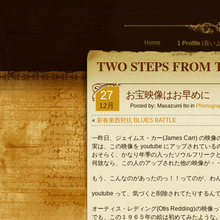
Home
1 Profile
(長いよ
TWO STEPS FROM 
27
お宝映像はお早めに
12月
Posted by: Masazumi Ito in
Phonog
«
新春東西対抗 BLUES BATTLE
一昨日、ジェイムス・カー(James Carr) の
実は、この映像を youtube にアップされてい
おそらく、かなり年季の入ったソウルフリーク
何故なら、この人のアップされた他の映像が・
もう、こんなのがあったのっ！！ってのが、わ
youtube って、気づくと削除されてたりす
オーティス・レディング(Otis Redding)の
でも、この１９６５年の絵は初めてみたような