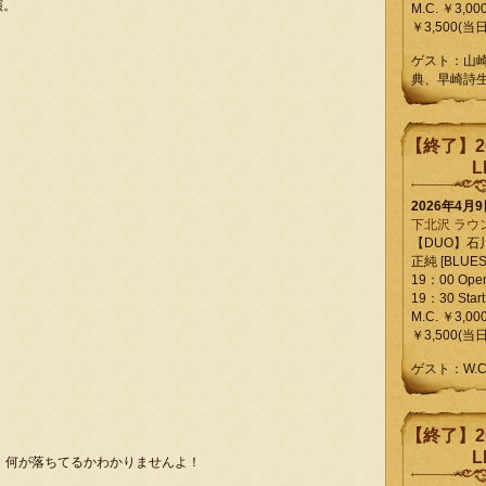
演。
M.C. ￥3,00
￥3,500(当日
ゲスト：山
典、早崎詩
【終了】2
L
2026年4月
下北沢 ラウ
【DUO】石
正純 [BLUES L
19：00 Ope
19：30 Start
M.C. ￥3,00
￥3,500(当日
ゲスト：W.
【終了】2
L
いと、何が落ちてるかわかりませんよ！