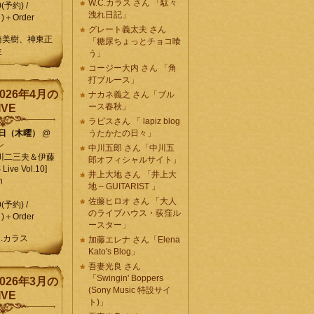
W.C.カラス さん 「駄々
0(予約) /
洩れ日記」
)＋Order
グレート義太夫 さん
崎美樹、神東正
「糖尿ちょっとチョコ喰
生
う」
コージー大内 さん 「角
打ブルース」
026年4月の
ナカネ義之 さん「ブル
ース春秋」
IVE
ラピスさん 「 lapiz blog
9日（木曜）
@
うたかたの日々」
ン
中川五郎 さん「中川五
川二三夫＆伊藤
郎オフィシャルサイト」
ive Vol.10]
井上大地 さん 「井上大
n
地 – GUITARIST 」
佐藤ヒロオ さん 「大人
0(予約) /
のライブハウス・荻窪ル
)＋Order
ースター」
C.カラス
加藤エレナ さん「Elena
Kato's Blog」
吾妻光良 さん
「Swingin' Boppers
026年3月の
(Sony Music 特設サイ
IVE
ト)」