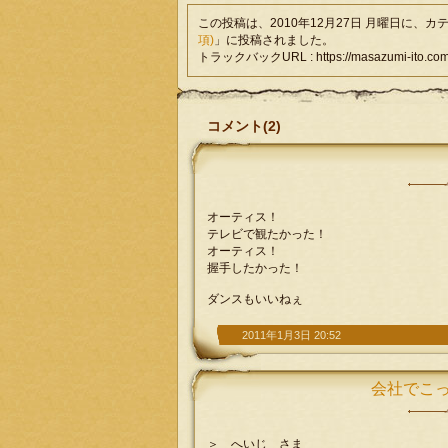
この投稿は、2010年12月27日 月曜日に、カ
項)
」に投稿されました。
トラックバックURL : https://masazumi-ito.com/
コメント(2)
オーティス！
テレビで観たかった！
オーティス！
握手したかった！
ダンスもいいねぇ
2011年1月3日 20:52
会社でこ
＞ へいじ さま