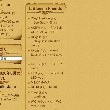
ty
)
に
Blind
1. Blues'n Friends
より
K SAWANO
に
o
より
"Guy"Joe-Goe さん
K SAWANO
に
未
「Joe-Goの小部屋」
られず
より
AKEMI さん 「AKEMI
月のLIVEです！
OFFICIAL WEBSITE」
Ito
より
Dr.kyOn さん
「Dr.kyOn information
web.」
ゴリー
kiyomi さん 「べーす
Bass そして・たまにベ
ース」
KOTEZ さん 「KOTEZ's
web !」
026年6月の
LEO さん 「Lady Soul
LEO web」
IVE
MILKY MAMA
18日（木）
@
ROIKI さん 「ROIKI」
ン
tom斉藤さん
川二三夫＆伊藤
「tomBlog」
ive Vol.12]
W.C.カラス さん 「W.C.
n
カラスの巣」