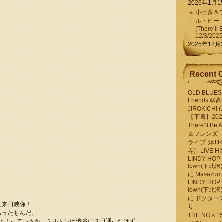
2026年1月1
小出斉＆フ
ル・ビー
(There’ll 
12/3/202
2025年12月
Recent 
OLD BLUES 
Friends @
JIROKICHI (
【下書】2026.
There’ll B
＆フレンズ」
ライブ @JIR
寺) | LIVE 
LINDY HOP 
lown(下北沢) 
に
Masazumi 
LINDY HOP 
lown(下北沢) 
に
ドクター
年の初来日映像！
り
あったもんだ。
THE NG’s
たよ！っていうか、ミルトンは渋谷に３日通ったはず。