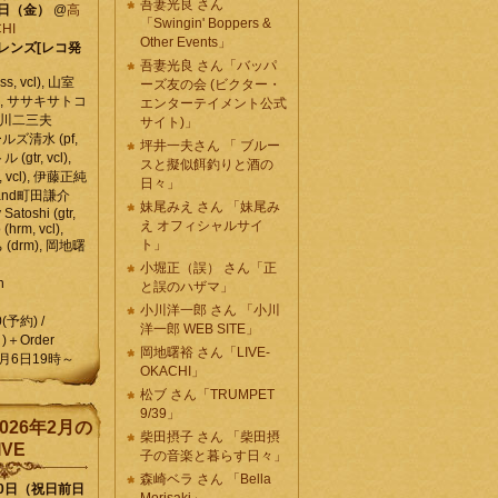
吾妻光良 さん
6日（金）
@
高
「Swingin' Boppers &
HI
Other Events」
レンズ[レコ発
吾妻光良 さん「バッパ
, vcl), 山室
ーズ友の会 (ビクター・
vcl), ササキサトコ
エンターテイメント公式
, 石川二三夫
サイト)」
ールズ清水 (pf,
坪井一夫さん 「 ブルー
 (gtr, vcl),
スと擬似餌釣りと酒の
, vcl), 伊藤正純
日々」
 , and町田謙介
妹尾みえ さん 「妹尾み
y Satoshi (gtr,
え オフィシャルサイ
o (hrm, vcl),
ト」
 (drm), 岡地曙
小堀正（誤） さん「正
n
と誤のハザマ」
小川洋一郎 さん 「小川
0(予約) /
洋一郎 WEB SITE」
)＋Order
岡地曙裕 さん「LIVE-
月6日19時～
OKACHI」
松ブ さん「TRUMPET
9/39」
026年2月の
柴田摂子 さん 「柴田摂
IVE
子の音楽と暮らす日々」
森崎ベラ さん 「Bella
10日（祝日前日