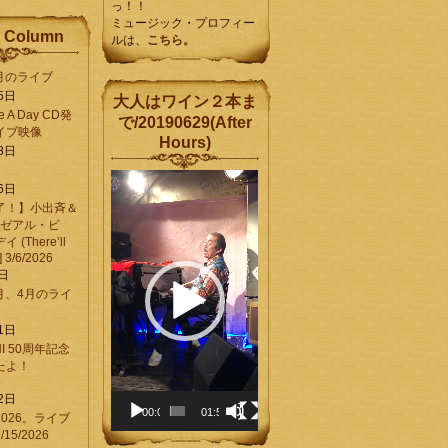
っ！！
ミュージック・プロフィー
 Column
ルは、
こちら。
6月のライブ
5日
大人はワイン２本ま
Be A Day CD発
で/20190629(After
イブ映像
Hours)
8日
動
6日
画
了！】小出斉＆
プ
[ゼアル・ビ
レ
(There’ll
ー
] 3/6/2026
ヤ
8日
ー
3月、4月のライ
1日
CHI 50周年記念
ったよ！
6
2日
00:00
01:58
026。ライブ
15/2026