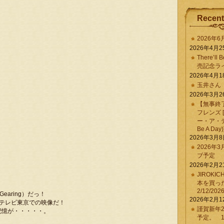
Recent
2026年
2026年4月2
There’ll 
売記念ラ
2026年4月1
玉井さん
2026年3月2
【無事終
フレンズ 
ー・ア・デイ 
Be A Day)
2026年3月
2026年
ブ予定
2026年2月2
JIROKI
本を買
2/12/202
earing）だっ！
2026年2月1
た時のテレビ東京での映像だ！
謹賀新年2
記憶が・・・・・。
予定。 1/