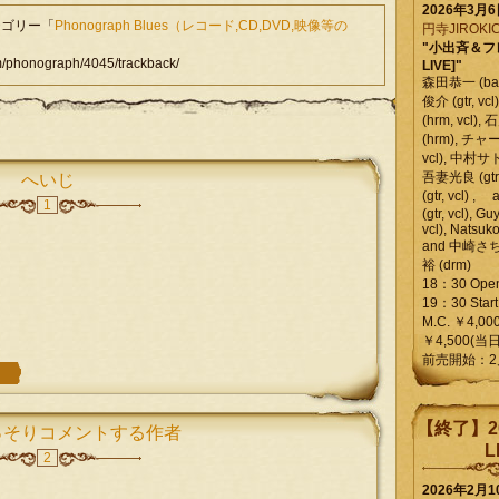
2026年3月
テゴリー「
Phonograph Blues（レコード,CD,DVD,映像等の
円寺JIROKIC
"小出斉＆フ
phonograph/4045/trackback/
LIVE]"
森田恭一 (bass
俊介 (gtr, 
(hrm, vcl)
(hrm), チャ
vcl), 中村サトル
吾妻光良 (gtr
へいじ
(gtr, vcl)
1
(gtr, vcl), Gu
vcl), Natsuk
and 中崎さち
裕 (drm)
18：30 Ope
19：30 Start
M.C. ￥4,00
￥4,500(当日
前売開始：2
【終了】2
っそりコメントする作者
L
2
2026年2月