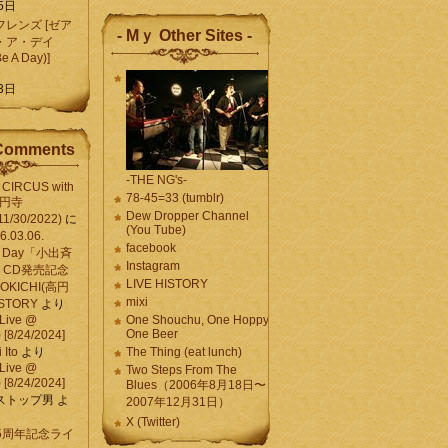
5日
レンズ [ゼア
- Mｙ Other Sites -
・ア・デイ
Be A Day)]
5
3日
Comments
-THE NG's-
CIRCUS with
78-45=33 (tumblr)
高円寺
Dew Dropper Channel
11/30/2022)
に
(You Tube)
03.06.
facebook
e A Day「小出斉
Instagram
CD発売記念
LIVE HISTORY
OKICHI(高円
mixi
HISTORY
より
Live @
One Shouchu, One Hoppy.
One Beer
[8/24/2024]
Ito
より
The Thing (eat lunch)
Live @
Two Steps From The
[8/24/2024]
Blues（2006年8月18日〜
ストップ男
よ
2007年12月31日）
X (Twitter)
 15周年記念ライ