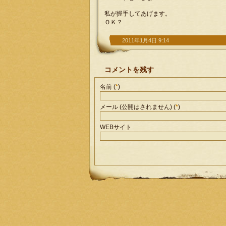
私が握手してあげます。
ＯＫ？
2011年1月4日 9:14
コメントを残す
名前 (
*
)
メール (公開はされません) (
*
)
WEBサイト