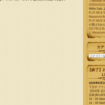
ブ@bump ci
(03/05/2022
Willie Sato
R.I.P. NIC
Masazumi It
R.I.P. NIC
だ受け入れ
2017年11
に
Masazumi 
カテ
カ
テ
ゴ
リ
【終了】2
ー
L
2026年6月
下北沢 ラウ
【DUO】石
正純 [BLUES L
19：00 Ope
19：30 Start