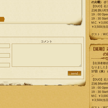
の火曜）
@
【DUO】石
正純 [BLUES L
19：00 Ope
19：30 Start
M.C. ￥3,00
￥3,500(当日
ゲスト：W.
コメント
【延期】2
のL
【出演者都
なりました
17日（水）
ン
【DUO】石
正純 [Manthly
19：00 Ope
19：30 Start
M.C. ￥3,00
￥3,500(当日
ゲスト：W.