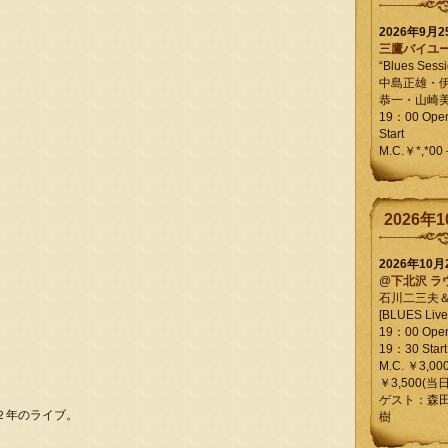
2026年9月
三鷹バイユ
“Blues Sessi
中島正雄・
恭一・山崎
19：00 Op
Start
M.C.￥*,*00
2026年1
2026年10
@
下北沢 ラ
石川二三夫
[BLUES Live 
19：00 Ope
19：30 Start
M.C. ￥3,00
￥3,500(当日
ゲスト：森
９７２年のライブ。
樹