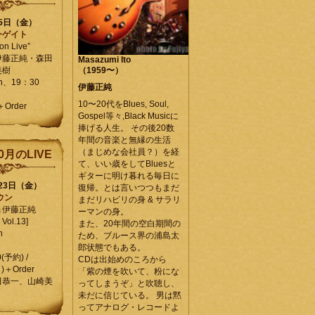
25日（金）
ーゲイト
on Live”
伊藤正純・森田
Masazumi Ito
美樹
（1959〜）
en、19：30
伊藤正純
10〜20代をBlues, Soul,
＋Order
Gospel等々,Black Musicに
捧げる人生。 その後20数
年間の音楽と無縁の生活
（まじめな会社員？）を経
0月のLIVE
て、いい歳をしてBluesと
ギターに明け暮れる毎日に
月23日（金）
復帰。とは言いつつもまだ
ウン
まだリハビリの身 & サラリ
＆伊藤正純
ーマンの身。
Vol.13]
また、20年間の空白期間の
n
ため、ブルース界の浦島太
郎状態でもある。
0(予約) /
CDは出始めのころから
)＋Order
「紫の煙を吹いて、粉にな
田恭一、山崎美
ってしまうぞ」と吹聴し、
未だに信じている。 男は黙
ってアナログ・レコードよ