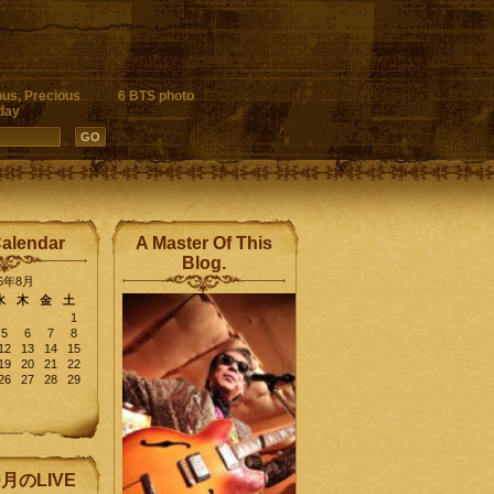
ous, Precious
6 BTS photo
day
Calendar
A Master Of This
Blog.
26年8月
水
木
金
土
1
5
6
7
8
12
13
14
15
19
20
21
22
26
27
28
29
9月のLIVE