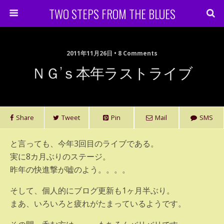
TWO STEPS FROM THE BLUES
2011年11月26日 • 8 Comments
ＮＧ’ｓ本年ラストライブ
Share
Tweet
Pin
Mail
SMS
と言っても、今年3回目のライブである。
実に8カ月ぶりのステージ。
昨年の快進撃が嘘のよう。。。。
そして、個人的にブログ更新も1ヶ月半ぶり。
まあ、いろいろと疲れがたまっているようです。