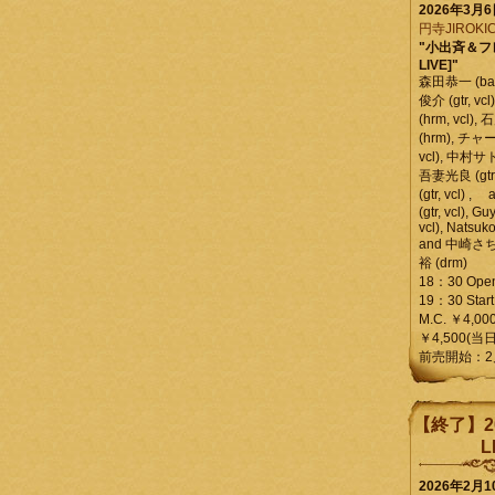
2026年3月
円寺JIROKIC
"小出斉＆フ
LIVE]"
森田恭一 (bass
俊介 (gtr, 
(hrm, vcl)
(hrm), チャ
vcl), 中村サトル
吾妻光良 (gtr
(gtr, vcl)
(gtr, vcl), Gu
vcl), Natsuk
and 中崎さち
裕 (drm)
18：30 Ope
19：30 Start
M.C. ￥4,00
￥4,500(当日
前売開始：2
【終了】2
L
2026年2月