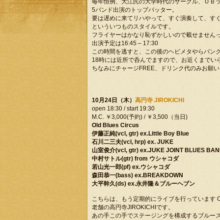
毎年恒例、大江氏の大学時代のサークル、ＯＢ
5バンド出演のトップバッター。
要は遅めに来てリハやって、すぐ演奏して、す
といういつものスタイルです。
フライヤーはかなり恥ずかしいので載せません
出演予定は16:45 – 17:30
この時間を逃すと、この後のヘビメタやらパン
18時には近所で呑んでますので、お近くまでいら
ちなみにチャージFREE、ドリンク代のみお願
10月24日（木）
高円寺 JIROKICHI
open 18:30 / start 19:30
M.C. ￥3,000(予約) / ￥3,500（当日)
Old Blues Circus
伊藤正純(vcl, gtr) ex.Little Boy Blue
石川二三夫(vcl, hrp) ex. JUKE
山室俊介(vcl, gtr) ex.JUKE JOINT BLUES BA
中村サトル(gtr) from ウシャコダ
若山光一郎(pf) ex.ウシャコダ
森田恭一(bass) ex.BREAKDOWN
大平幹久(ds) ex.永井隆＆ブルーヘブン
こちらは、もう定期的にライブを行っています Old Bl
老舗の高円寺JIROKICHIです。
あの手この手でステージングを構成するブルー