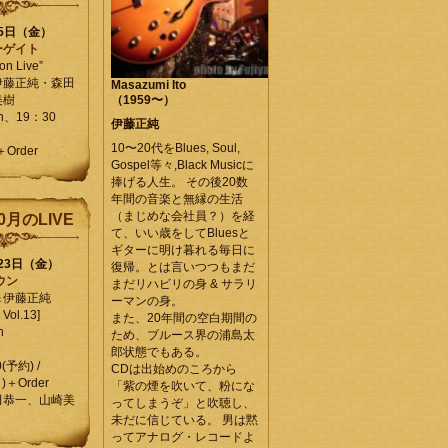
25日（金）
ーゲイト
on Live”
伊藤正純・森田
Masazumi Ito
美樹
（1959〜）
en、19：30
伊藤正純
10〜20代をBlues, Soul,
＋Order
Gospel等々,Black Musicに
捧げる人生。 その後20数
年間の音楽と無縁の生活
（まじめな会社員？）を経
0月のLIVE
て、いい歳をしてBluesと
ギターに明け暮れる毎日に
月23日（金）
復帰。とは言いつつもまだ
ウン
まだリハビリの身 & サラリ
＆伊藤正純
ーマンの身。
Vol.13]
また、20年間の空白期間の
n
ため、ブルース界の浦島太
郎状態でもある。
0(予約) /
CDは出始めのころから
)＋Order
「紫の煙を吹いて、粉にな
田恭一、山崎美
ってしまうぞ」と吹聴し、
未だに信じている。 男は黙
ってアナログ・レコードよ