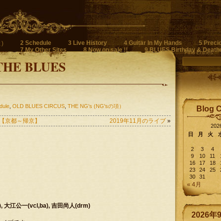
2 Schedule
3 Live History
4 Guitar In My Hands
5 Preci
)
7 My Other Sites
8 Now on sale !!
9 BLUES Birthday & Death
Find Entries
THE BLUES
dule
,
OLD BLUES CIRCUS
,
THE NG's (NG'sの項）
Blog 
 その伍【京都～帰京】
2019年11月のライブ
»
20
日
月
火
2
3
4
9
10
11
16
17
18
23
24
25
30
31
« 4月
), 大江公一(vcl,ba), 吉田尚人(drm)
2026年