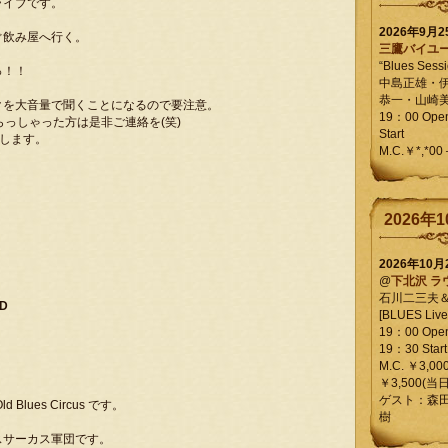
ライブです。
2026年9月
ぐ飲み屋へ行く。
三鷹バイユ
“Blues Sessi
っ！！
中島正雄・
恭一・山崎
クを大音量で聞くことになるので要注意。
19：00 Op
っしゃった方は是非ご連絡を(笑)
Start
いします。
M.C.￥*,*00
2026年1
2026年10
@
下北沢 ラ
石川二三夫
ND
[BLUES Live 
19：00 Ope
19：30 Start
M.C. ￥3,00
￥3,500(当日
ゲスト：森
ues Circus です。
樹
スサーカス軍団です。