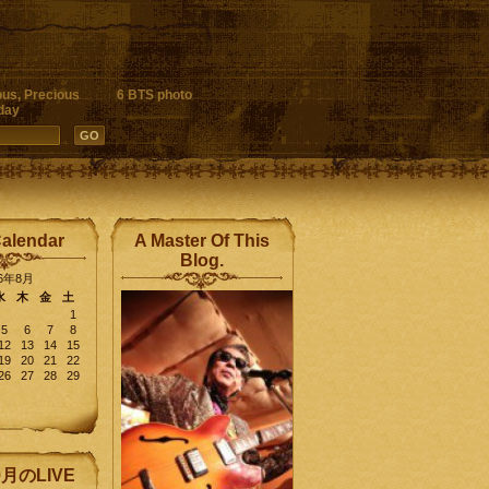
ous, Precious
6 BTS photo
day
Calendar
A Master Of This
Blog.
26年8月
水
木
金
土
1
5
6
7
8
12
13
14
15
19
20
21
22
26
27
28
29
9月のLIVE