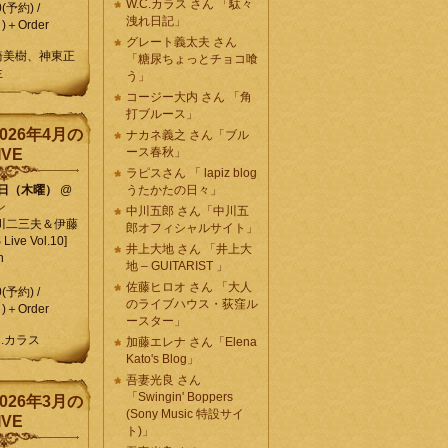
W.C.カラス さん 「駄々
0(予約) /
洩れ日記」
)＋Order
グレート義太夫 さん
崎美樹、神東正
「糖尿ちょっとチョコ喰
生
う」
コージー大内 さん 「角
打ブルース」
026年4月の
ナカネ義之 さん「ブル
ース春秋」
IVE
ラピスさん 「 lapiz blog
9日（木曜）
@
うたかたの日々」
ン
中川五郎 さん「中川五
川二三夫＆伊藤
郎オフィシャルサイト」
ive Vol.10]
井上大地 さん 「井上大
n
地 – GUITARIST 」
佐藤ヒロオ さん 「大人
0(予約) /
のライブハウス・荻窪ル
)＋Order
ースター」
C.カラス
加藤エレナ さん「Elena
Kato's Blog」
吾妻光良 さん
「Swingin' Boppers
026年3月の
(Sony Music 特設サイ
IVE
ト)」