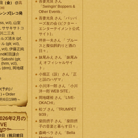
吾妻光良 さん
6日（金）
@
高
「Swingin' Boppers &
HI
Other Events」
レンズ[レコ発
吾妻光良 さん「バッパ
, vcl), 山室
ーズ友の会 (ビクター・
vcl), ササキサトコ
エンターテイメント公式
, 石川二三夫
サイト)」
ールズ清水 (pf,
坪井一夫さん 「 ブルー
 (gtr, vcl),
スと擬似餌釣りと酒の
, vcl), 伊藤正純
日々」
 , and町田謙介
妹尾みえ さん 「妹尾み
y Satoshi (gtr,
え オフィシャルサイ
o (hrm, vcl),
ト」
 (drm), 岡地曙
小堀正（誤） さん「正
n
と誤のハザマ」
小川洋一郎 さん 「小川
0(予約) /
洋一郎 WEB SITE」
)＋Order
岡地曙裕 さん「LIVE-
月6日19時～
OKACHI」
松ブ さん「TRUMPET
9/39」
026年2月の
柴田摂子 さん 「柴田摂
IVE
子の音楽と暮らす日々」
森崎ベラ さん 「Bella
10日（祝日前日