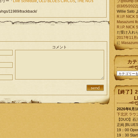
テゴリー「
Live Schedule
,
OLD BLUES CIRCUS
,
THE NG's
ブ@bump ci
(03/05/2022
gs/11989/trackback/
Willie Sato
R.I.P. NIC
Masazumi It
R.I.P. NIC
だ受け入れ
2017年11
に
Masazumi 
コメント
カテ
カ
テ
ゴ
リ
【終了】2
ー
L
2026年6月
下北沢 ラウ
【DUO】石
正純 [BLUES L
19：00 Ope
19：30 Start