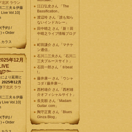
Morisaki」
下北沢 ラウン
江口弘史さん 「The
川二三夫＆伊藤
Bassification」
ive Vol.10]
渡辺玲 さん「誰も知ら
n
ないインドカレー」
0(予約) /
田中晴之 さん「新！田
)＋Order
中晴之ライブ情報ブログ
」
C.カラス
町田謙介 さん「マチケ
ン通信」
石川二三夫さん「石川二
025年12月
三夫ブルースサイト」
IVE
石田一郎さん「８beat
!」
合により延期と
藤井康一 さん「ウシャ
】
2025年12月
コダ / 藤井康一」
@
下北沢 ラウ
西村雄介 さん「西村雄
介オフィシャルサイト」
川二三夫＆伊藤
長見順 さん「Madam
 Live Vol.10]
Guitar. com」
n
陶守正寛 さん「Blues
Ginza Blog」
0(予約) /
)＋Order
C.カラス