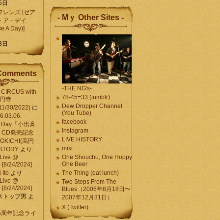
5日
レンズ [ゼア
- Mｙ Other Sites -
・ア・デイ
Be A Day)]
5
3日
Comments
-THE NG's-
CIRCUS with
78-45=33 (tumblr)
高円寺
Dew Dropper Channel
11/30/2022)
に
(You Tube)
03.06.
facebook
e A Day「小出斉
Instagram
CD発売記念
LIVE HISTORY
OKICHI(高円
mixi
HISTORY
より
Live @
One Shouchu, One Hoppy.
One Beer
[8/24/2024]
Ito
より
The Thing (eat lunch)
Live @
Two Steps From The
[8/24/2024]
Blues（2006年8月18日〜
ストップ男
よ
2007年12月31日）
X (Twitter)
 15周年記念ライ