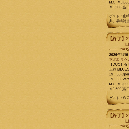
M.C. ￥3,00
￥3,500(当日
ゲスト：山
典、早崎詩
【終了】2
L
2026年4月
下北沢 ラウ
【DUO】石
正純 [BLUES L
19：00 Ope
19：30 Start
M.C. ￥3,00
￥3,500(当日
ゲスト：W.
【終了】2
L