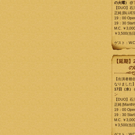
の火曜）
@
【DUO】石
正純 [BLUES L
19：00 Ope
19：30 Start
M.C. ￥3,00
￥3,500(当日
ゲスト：W.
【延期】2
のL
【出演者都
なりました
17日（水）
ン
【DUO】石
正純 [Manthly
19：00 Ope
19：30 Start
M.C. ￥3,00
￥3,500(当日
ゲスト：W.