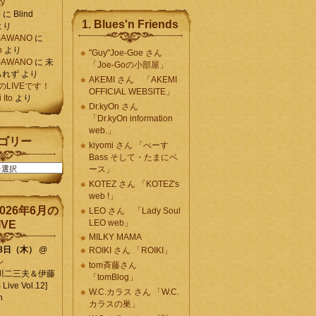
ty
)
に
Blind
1. Blues'n Friends
より
K SAWANO
に
o
より
"Guy"Joe-Goe さん
K SAWANO
に
未
「Joe-Goの小部屋」
られず
より
AKEMI さん 「AKEMI
月のLIVEです！
OFFICIAL WEBSITE」
Ito
より
Dr.kyOn さん
「Dr.kyOn information
web.」
ゴリー
kiyomi さん 「べーす
Bass そして・たまにベ
ース」
KOTEZ さん 「KOTEZ's
web !」
026年6月の
LEO さん 「Lady Soul
LEO web」
IVE
MILKY MAMA
18日（木）
@
ROIKI さん 「ROIKI」
ン
tom斉藤さん
川二三夫＆伊藤
「tomBlog」
ive Vol.12]
W.C.カラス さん 「W.C.
n
カラスの巣」