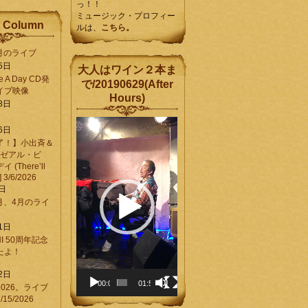
っ！！
ミュージック・プロフィー
 Column
ルは、
こちら。
6月のライブ
5日
大人はワイン２本ま
Be A Day CD発
で/20190629(After
イブ映像
Hours)
8日
動
6日
画
了！】小出斉＆
プ
[ゼアル・ビ
レ
(There’ll
ー
] 3/6/2026
ヤ
8日
ー
3月、4月のライ
1日
CHI 50周年記念
ったよ！
6
2日
00:00
01:58
026。ライブ
15/2026