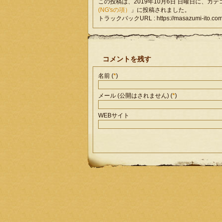
この投稿は、2019年10月6日 日曜日に、カ
(NG'sの項）
」に投稿されました。
トラックバックURL : https://masazumi-ito.com/n
コメントを残す
名前 (
*
)
メール (公開はされません) (
*
)
WEBサイト