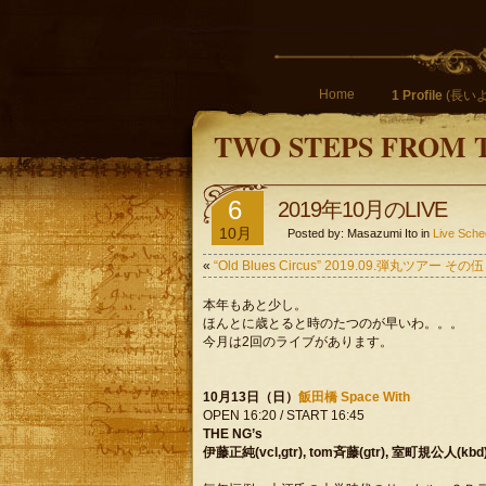
Home
1 Profile
(長いよ
TWO STEPS FROM 
6
2019年10月のLIVE
10月
Posted by: Masazumi Ito in
Live Sche
«
“Old Blues Circus” 2019.09.弾丸ツアー
本年もあと少し。
ほんとに歳とると時のたつのが早いわ。。。
今月は2回のライブがあります。
10月13日（日）
飯田橋 Space With
OPEN 16:20 / START 16:45
THE NG’s
伊藤正純(vcl,gtr), tom斉藤(gtr), 室町規公人(kbd