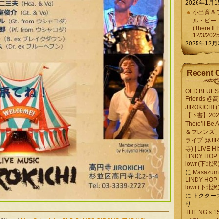
2026年1月1
小出斉＆フ
ル・ビー
(There’ll 
12/3/202
2025年12月
Recent 
OLD BLUES 
Friends @
JIROKICHI (
【下書】2026.
There’ll B
＆フレンズ」
ライブ @JIR
寺) | LIVE 
LINDY HOP 
lown(下北沢) 
に
Masazumi 
LINDY HOP 
lown(下北沢) 
に
ドクター
り
THE NG’s