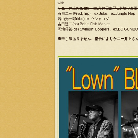
with
ケニー井上(vcl, gtr) ex.久保田麻琴&夕焼け楽団、ex.
石川二三夫(vcl, hrp) ex.Juke、ex.Jungle Hop
若山光一郎(kbd) ex.ウシャコダ
吉田達二(bs) Bob’s Fish Market
岡地曙裕(ds) Swingin’ Boppers、ex.BO GUMBO
※申し訳ありません、都合によりケニー井上さん