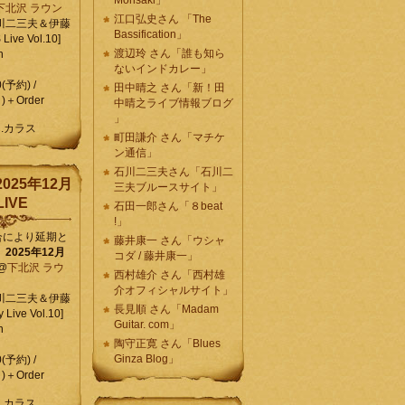
Morisaki」
下北沢 ラウン
江口弘史さん 「The
川二三夫＆伊藤
Bassification」
ive Vol.10]
渡辺玲 さん「誰も知ら
n
ないインドカレー」
0(予約) /
田中晴之 さん「新！田
)＋Order
中晴之ライブ情報ブログ
」
C.カラス
町田謙介 さん「マチケ
ン通信」
石川二三夫さん「石川二
025年12月
三夫ブルースサイト」
IVE
石田一郎さん「８beat
!」
合により延期と
藤井康一 さん「ウシャ
】
2025年12月
コダ / 藤井康一」
@
下北沢 ラウ
西村雄介 さん「西村雄
介オフィシャルサイト」
川二三夫＆伊藤
長見順 さん「Madam
 Live Vol.10]
Guitar. com」
n
陶守正寛 さん「Blues
Ginza Blog」
0(予約) /
)＋Order
C.カラス