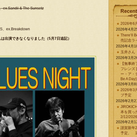
Sandii & The Sunsetz
Recent
2026年
S、ex.Breakdown
2026年4月2
There’ll 
は出演できなくなりました（5月7日追記）
売記念ラ
2026年4月1
玉井さん
2026年3月2
【無事終
フレンズ 
ー・ア・デイ 
Be A Day)
2026年3月
2026年
ブ予定
2026年2月2
JIROKI
本を買
2/12/202
2026年2月1
謹賀新年2
予定。 1/