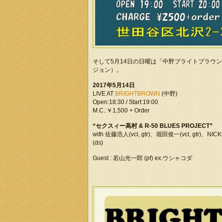
そして5月14日の日曜は「中野ブライトブラウン」で
ジョン）。
2017年5月14日
LIVE AT
BRIGHTBROWN
(中野)
Open:18:30 / Start:19:00
M.C.:￥1,500 + Order
“セクスィー高村 & R-50 BLUES PROJECT”
with 佐藤浩人(vcl, gtr)、堀田俊一(vcl, gtr
(ds)
Guest : 若山光一郎 (pf) ex.ウシャコダ