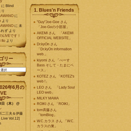
ty
)
に
Blind
1. Blues'n Friends
より
K SAWANO
に
o
より
"Guy"Joe-Goe さん
K SAWANO
に
未
「Joe-Goの小部屋」
られず
より
AKEMI さん 「AKEMI
月のLIVEです！
OFFICIAL WEBSITE」
Ito
より
Dr.kyOn さん
「Dr.kyOn information
web.」
ゴリー
kiyomi さん 「べーす
Bass そして・たまにベ
ース」
KOTEZ さん 「KOTEZ's
web !」
026年6月の
LEO さん 「Lady Soul
LEO web」
IVE
MILKY MAMA
18日（木）
@
ROIKI さん 「ROIKI」
ン
tom斉藤さん
川二三夫＆伊藤
「tomBlog」
ive Vol.12]
W.C.カラス さん 「W.C.
n
カラスの巣」