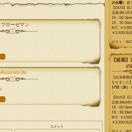
の火曜）
@
【DUO】石
正純 [BLUES L
19：00 Ope
19：30 Start
ネフローゼマン
M.C. ￥3,00
1
￥3,500(当日
ゲスト：W.
【延期】2
のL
Masazumi Ito
【出演者都
2
なりました
17日（水）
）
ン
【DUO】石
正純 [Manthly
19：00 Ope
19：30 Start
M.C. ￥3,00
￥3,500(当日
コメント
ゲスト：W.