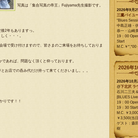
写真は「集合写真の帝王」Fujiyama先生撮影です。
2026年9月
三鷹バイユ
“Blues Sessi
中島正雄・
後2年もありますっ。
恭一・山崎
くしく・・・。
19：00 Op
Start
ブ会場で受け付けますので、皆さまのご来場をお待ちしておりま
M.C.￥*,*00
とかであれば、問題なく頂くと仰っております。
2026年1
ージとお店での呑み代だけ持って来てくださいまし。。。
2026年10
@
下北沢 ラ
石川二三夫
[BLUES Live 
かりです！！
19：00 Ope
19：30 Start
M.C. ￥3,00
￥3,500(当日
ゲスト：森
樹