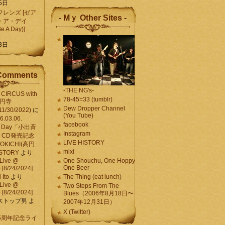
5日
レンズ [ゼア
- Mｙ Other Sites -
・ア・デイ
Be A Day)]
5
3日
Comments
-THE NG's-
CIRCUS with
78-45=33 (tumblr)
高円寺
Dew Dropper Channel
11/30/2022)
に
(You Tube)
03.06.
facebook
e A Day「小出斉
Instagram
CD発売記念
LIVE HISTORY
OKICHI(高円
mixi
HISTORY
より
Live @
One Shouchu, One Hoppy.
One Beer
[8/24/2024]
Ito
より
The Thing (eat lunch)
Live @
Two Steps From The
[8/24/2024]
Blues（2006年8月18日〜
ストップ男
よ
2007年12月31日）
X (Twitter)
 15周年記念ライ