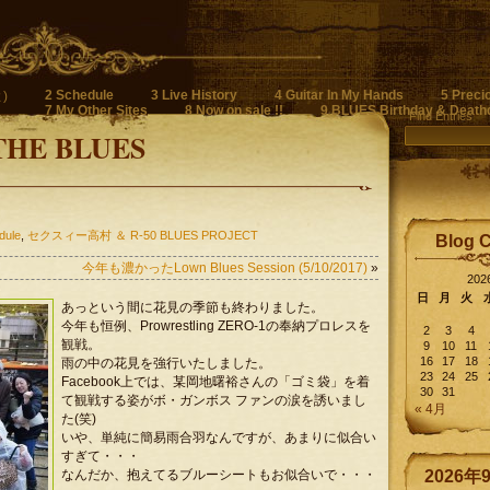
2 Schedule
3 Live History
4 Guitar In My Hands
5 Preci
)
7 My Other Sites
8 Now on sale !!
9 BLUES Birthday & Death
Find Entries
THE BLUES
dule
,
セクスィー高村 ＆ R-50 BLUES PROJECT
Blog 
今年も濃かったLown Blues Session (5/10/2017)
»
20
日
月
火
あっという間に花見の季節も終わりました。
今年も恒例、Prowrestling ZERO-1の奉納プロレスを
2
3
4
観戦。
9
10
11
16
17
18
雨の中の花見を強行いたしました。
23
24
25
Facebook上では、某岡地曙裕さんの「ゴミ袋」を着
30
31
て観戦する姿がボ・ガンボス ファンの涙を誘いまし
« 4月
た(笑)
いや、単純に簡易雨合羽なんですが、あまりに似合い
すぎて・・・
なんだか、抱えてるブルーシートもお似合いで・・・
2026年