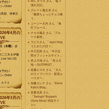
W.C.カラス さん 「駄々
0(予約) /
洩れ日記」
)＋Order
グレート義太夫 さん
崎美樹、神東正
「糖尿ちょっとチョコ喰
生
う」
コージー大内 さん 「角
打ブルース」
026年4月の
ナカネ義之 さん「ブル
ース春秋」
IVE
ラピスさん 「 lapiz blog
9日（木曜）
@
うたかたの日々」
ン
中川五郎 さん「中川五
川二三夫＆伊藤
郎オフィシャルサイト」
ive Vol.10]
井上大地 さん 「井上大
n
地 – GUITARIST 」
佐藤ヒロオ さん 「大人
0(予約) /
のライブハウス・荻窪ル
)＋Order
ースター」
C.カラス
加藤エレナ さん「Elena
Kato's Blog」
吾妻光良 さん
「Swingin' Boppers
026年3月の
(Sony Music 特設サイ
IVE
ト)」