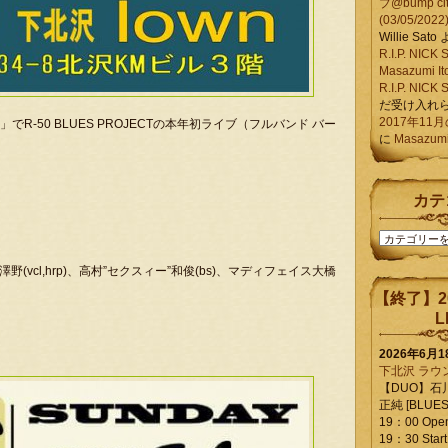
ブ@bump ci
(03/05/2022
Willie Sato
R.I.P. NIC
Masazumi It
R.I.P. NIC
だ受け入れ
2017年11
R-50 BLUES PROJECTの本年初ライブ（フルバンド バー
に
Masazumi 
カテ
カ
テ
)、NICK澤野(vcl,hrp)、高村”セクスィー”和俊(bs)、マディフェイス大橋
ゴ
リ
【終了】2
ー
L
2026年6月
下北沢 ラウ
【DUO】石
正純 [BLUES L
19：00 Ope
19：30 Start