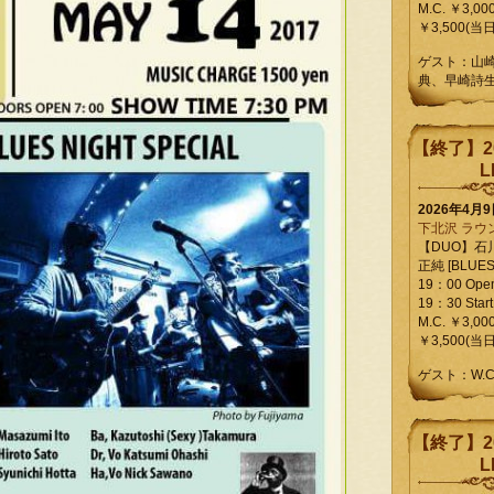
M.C. ￥3,00
￥3,500(当日
ゲスト：山
典、早崎詩
【終了】2
L
2026年4月
下北沢 ラウ
【DUO】石
正純 [BLUES L
19：00 Ope
19：30 Start
M.C. ￥3,00
￥3,500(当日
ゲスト：W.
【終了】2
L