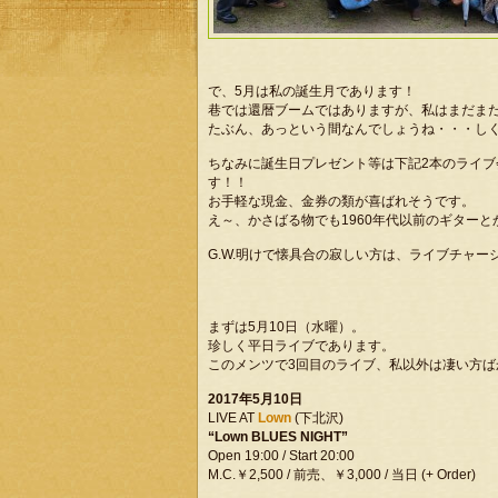
で、5月は私の誕生月であります！
巷では還暦ブームではありますが、私はまだまだ
たぶん、あっという間なんでしょうね・・・し
ちなみに誕生日プレゼント等は下記2本のライ
す！！
お手軽な現金、金券の類が喜ばれそうです。
え～、かさばる物でも1960年代以前のギター
G.W.明けで懐具合の寂しい方は、ライブチャ
まずは5月10日（水曜）。
珍しく平日ライブであります。
このメンツで3回目のライブ、私以外は凄い方ば
2017年5月10日
LIVE AT
Lown
(下北沢)
“Lown BLUES NIGHT”
Open 19:00 / Start 20:00
M.C.￥2,500 / 前売、￥3,000 / 当日 (+ Order)