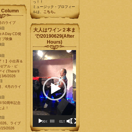
っ！！
ミュージック・プロフィー
 Column
ルは、
こちら。
6月のライブ
5日
大人はワイン２本ま
Be A Day CD発
で/20190629(After
イブ映像
Hours)
8日
動
6日
画
了！】小出斉＆
プ
[ゼアル・ビ
レ
(There’ll
ー
] 3/6/2026
ヤ
8日
ー
3月、4月のライ
1日
CHI 50周年記念
ったよ！
6
2日
00:00
01:58
026。ライブ
15/2026