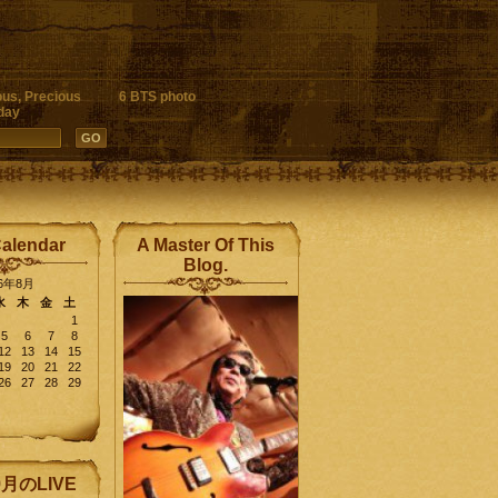
ous, Precious
6 BTS photo
day
Calendar
A Master Of This
Blog.
26年8月
水
木
金
土
1
5
6
7
8
12
13
14
15
19
20
21
22
26
27
28
29
9月のLIVE