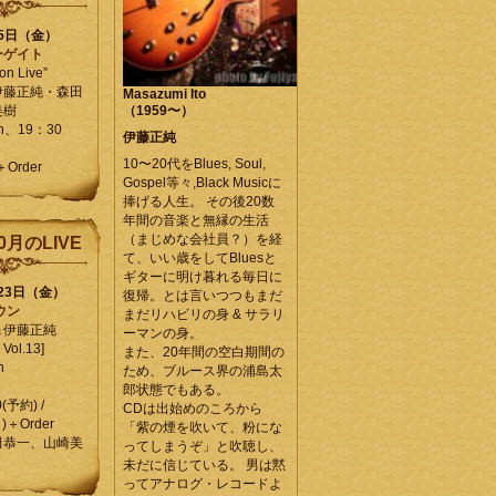
25日（金）
ーゲイト
on Live”
伊藤正純・森田
Masazumi Ito
美樹
（1959〜）
en、19：30
伊藤正純
10〜20代をBlues, Soul,
＋Order
Gospel等々,Black Musicに
捧げる人生。 その後20数
年間の音楽と無縁の生活
（まじめな会社員？）を経
0月のLIVE
て、いい歳をしてBluesと
ギターに明け暮れる毎日に
月23日（金）
復帰。とは言いつつもまだ
ウン
まだリハビリの身 & サラリ
＆伊藤正純
ーマンの身。
Vol.13]
また、20年間の空白期間の
n
ため、ブルース界の浦島太
郎状態でもある。
0(予約) /
CDは出始めのころから
)＋Order
「紫の煙を吹いて、粉にな
田恭一、山崎美
ってしまうぞ」と吹聴し、
未だに信じている。 男は黙
ってアナログ・レコードよ