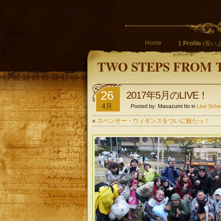
Home
1 Profile
(長いよ
TWO STEPS FROM 
26
2017年5月のLIVE！
4月
Posted by: Masazumi Ito in
Live Sche
«
スペンサー・ウィギンスをついに観たっ！