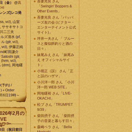
吾妻光良 さん
6日（金）
@
高
「Swingin' Boppers &
HI
Other Events」
レンズ[レコ発
吾妻光良 さん「バッパ
, vcl), 山室
ーズ友の会 (ビクター・
vcl), ササキサトコ
エンターテイメント公式
, 石川二三夫
サイト)」
ールズ清水 (pf,
坪井一夫さん 「 ブルー
 (gtr, vcl),
スと擬似餌釣りと酒の
, vcl), 伊藤正純
日々」
 , and町田謙介
妹尾みえ さん 「妹尾み
y Satoshi (gtr,
え オフィシャルサイ
o (hrm, vcl),
ト」
 (drm), 岡地曙
小堀正（誤） さん「正
n
と誤のハザマ」
小川洋一郎 さん 「小川
0(予約) /
洋一郎 WEB SITE」
)＋Order
岡地曙裕 さん「LIVE-
月6日19時～
OKACHI」
松ブ さん「TRUMPET
9/39」
026年2月の
柴田摂子 さん 「柴田摂
IVE
子の音楽と暮らす日々」
森崎ベラ さん 「Bella
10日（祝日前日