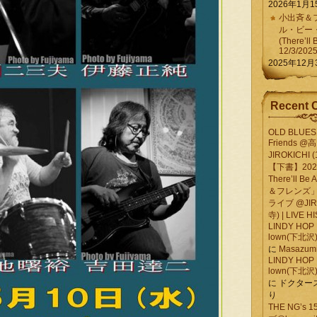
2026年1月1
小出斉＆フ
ル・ビー
(There’ll 
12/3/202
2025年12月
Recent 
OLD BLUES 
Friends @
JIROKICHI (
【下書】2026.
There’ll B
＆フレンズ」
ライブ @JIR
寺) | LIVE 
LINDY HOP 
lown(下北沢) 
に
Masazumi 
LINDY HOP 
lown(下北沢) 
に
ドクター
り
THE NG’s