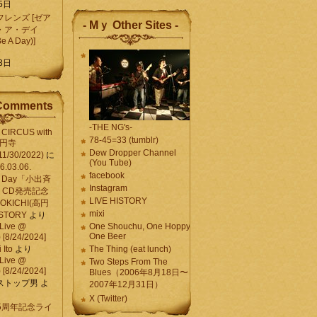
5日
レンズ [ゼア
- Mｙ Other Sites -
・ア・デイ
Be A Day)]
5
3日
Comments
-THE NG's-
CIRCUS with
78-45=33 (tumblr)
高円寺
Dew Dropper Channel
11/30/2022)
に
(You Tube)
03.06.
facebook
e A Day「小出斉
Instagram
CD発売記念
LIVE HISTORY
OKICHI(高円
mixi
HISTORY
より
Live @
One Shouchu, One Hoppy.
One Beer
[8/24/2024]
Ito
より
The Thing (eat lunch)
Live @
Two Steps From The
[8/24/2024]
Blues（2006年8月18日〜
ストップ男
よ
2007年12月31日）
X (Twitter)
 15周年記念ライ