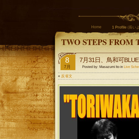
Home
1 Profile
(長いよ
TWO STEPS FROM 
8
7月31日、鳥和可BLUE
7月
Posted by: Masazumi Ito in
Live Sche
«
反省文