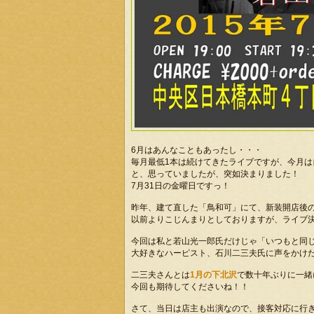
6月はあんなこともあったし・・・
毎月最低1本は続けてきたライブですが、今月は
と、思っていましたが、突如決まりました！
7月31日の金曜日ですっ！
昨年、建て直した「鳥和可」にて、新装開店後
以前よりこじんまりとしておりますが、ライブ
今回は私と若山光一郎氏だけじゃ「いつもと同
大好きなハーピスト、石川二三夫氏に声をかけた
二三夫さんとは
1月の下北沢
で数十年ぶりに一緒
今回も期待してくださいね！！
さて、当日は店主も出演なので、接客対応に行