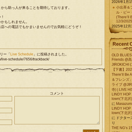
2026年1月1
小出斉＆フ
」から助っ人が来ることを期待しております。
ル・ビー
い！
(There’ll 
12/3/202
いかもしれません。
2025年12月
お店への電話でもかまいませんのでお気軽にどうぞ！
Recent 
ゴリー「
Live Schedule
」に投稿されました。
OLD BLUES 
ve-schedule/7656/trackback/
Friends @
JIROKICHI (
【下書】2026.
There’ll B
＆フレンズ」
ライブ @JIR
寺) | LIVE 
コメント
LINDY HOP 
lown(下北沢) 
に
Masazumi 
LINDY HOP 
lown(下北沢) 
に
ドクター
り
THE NG’s