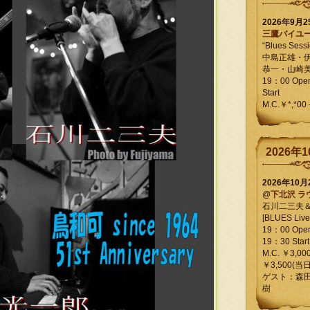
2026年9月
三鷹バイユ
“Blues Sessi
中島正雄・
恭一・山崎
19：00 Op
Start
M.C.￥*,*00
2026年1
2026年10
@
下北沢 ラ
石川二三夫
[BLUES Live 
19：00 Ope
19：30 Start
M.C. ￥3,00
￥3,500(当日
ゲスト：森
樹