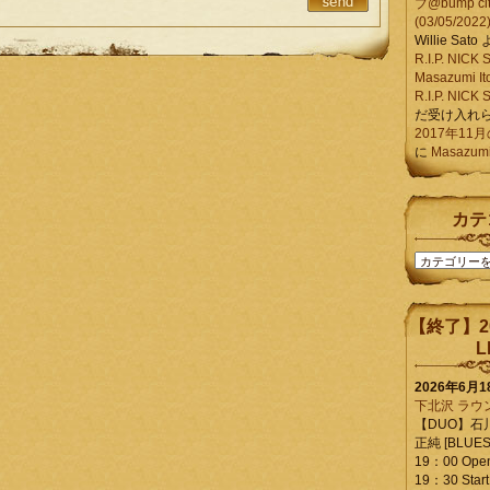
ブ@bump ci
(03/05/2022
Willie Sato
R.I.P. NIC
Masazumi It
R.I.P. NIC
だ受け入れ
2017年11
に
Masazumi 
カテ
カ
テ
ゴ
リ
【終了】2
ー
L
2026年6月
下北沢 ラウ
【DUO】石
正純 [BLUES L
19：00 Ope
19：30 Start