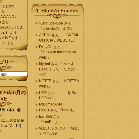
ty
)
に
Blind
1. Blues'n Friends
より
K SAWANO
に
o
より
"Guy"Joe-Goe さん
K SAWANO
に
未
「Joe-Goの小部屋」
られず
より
AKEMI さん 「AKEMI
月のLIVEです！
OFFICIAL WEBSITE」
Ito
より
Dr.kyOn さん
「Dr.kyOn information
web.」
ゴリー
kiyomi さん 「べーす
Bass そして・たまにベ
ース」
KOTEZ さん 「KOTEZ's
web !」
026年6月の
LEO さん 「Lady Soul
LEO web」
IVE
MILKY MAMA
18日（木）
@
ROIKI さん 「ROIKI」
ン
tom斉藤さん
川二三夫＆伊藤
「tomBlog」
ive Vol.12]
W.C.カラス さん 「W.C.
n
カラスの巣」