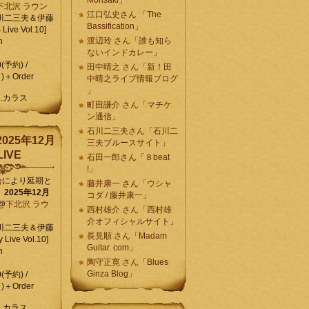
Morisaki」
下北沢 ラウン
江口弘史さん 「The
川二三夫＆伊藤
Bassification」
ive Vol.10]
渡辺玲 さん「誰も知ら
n
ないインドカレー」
0(予約) /
田中晴之 さん「新！田
)＋Order
中晴之ライブ情報ブログ
」
C.カラス
町田謙介 さん「マチケ
ン通信」
石川二三夫さん「石川二
025年12月
三夫ブルースサイト」
IVE
石田一郎さん「８beat
!」
合により延期と
藤井康一 さん「ウシャ
】
2025年12月
コダ / 藤井康一」
@
下北沢 ラウ
西村雄介 さん「西村雄
介オフィシャルサイト」
川二三夫＆伊藤
長見順 さん「Madam
 Live Vol.10]
Guitar. com」
n
陶守正寛 さん「Blues
Ginza Blog」
0(予約) /
)＋Order
C.カラス