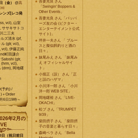
吾妻光良 さん
6日（金）
@
高
「Swingin' Boppers &
HI
Other Events」
レンズ[レコ発
吾妻光良 さん「バッパ
, vcl), 山室
ーズ友の会 (ビクター・
vcl), ササキサトコ
エンターテイメント公式
, 石川二三夫
サイト)」
ールズ清水 (pf,
坪井一夫さん 「 ブルー
 (gtr, vcl),
スと擬似餌釣りと酒の
, vcl), 伊藤正純
日々」
 , and町田謙介
妹尾みえ さん 「妹尾み
y Satoshi (gtr,
え オフィシャルサイ
o (hrm, vcl),
ト」
 (drm), 岡地曙
小堀正（誤） さん「正
n
と誤のハザマ」
小川洋一郎 さん 「小川
0(予約) /
洋一郎 WEB SITE」
)＋Order
岡地曙裕 さん「LIVE-
月6日19時～
OKACHI」
松ブ さん「TRUMPET
9/39」
026年2月の
柴田摂子 さん 「柴田摂
IVE
子の音楽と暮らす日々」
森崎ベラ さん 「Bella
10日（祝日前日