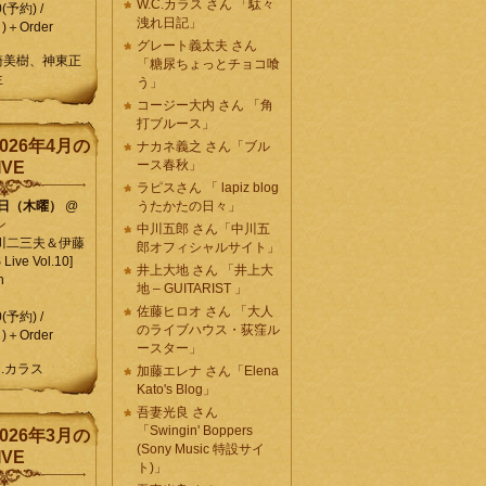
W.C.カラス さん 「駄々
0(予約) /
洩れ日記」
)＋Order
グレート義太夫 さん
崎美樹、神東正
「糖尿ちょっとチョコ喰
生
う」
コージー大内 さん 「角
打ブルース」
026年4月の
ナカネ義之 さん「ブル
ース春秋」
IVE
ラピスさん 「 lapiz blog
9日（木曜）
@
うたかたの日々」
ン
中川五郎 さん「中川五
川二三夫＆伊藤
郎オフィシャルサイト」
ive Vol.10]
井上大地 さん 「井上大
n
地 – GUITARIST 」
佐藤ヒロオ さん 「大人
0(予約) /
のライブハウス・荻窪ル
)＋Order
ースター」
C.カラス
加藤エレナ さん「Elena
Kato's Blog」
吾妻光良 さん
「Swingin' Boppers
026年3月の
(Sony Music 特設サイ
IVE
ト)」