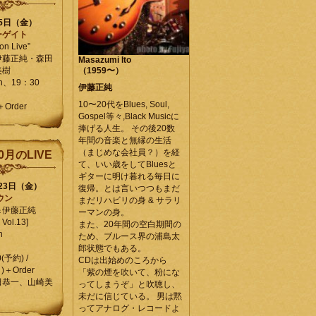
25日（金）
ーゲイト
on Live”
伊藤正純・森田
Masazumi Ito
美樹
（1959〜）
en、19：30
伊藤正純
10〜20代をBlues, Soul,
＋Order
Gospel等々,Black Musicに
捧げる人生。 その後20数
年間の音楽と無縁の生活
（まじめな会社員？）を経
0月のLIVE
て、いい歳をしてBluesと
ギターに明け暮れる毎日に
月23日（金）
復帰。とは言いつつもまだ
ウン
まだリハビリの身 & サラリ
＆伊藤正純
ーマンの身。
Vol.13]
また、20年間の空白期間の
n
ため、ブルース界の浦島太
郎状態でもある。
0(予約) /
CDは出始めのころから
)＋Order
「紫の煙を吹いて、粉にな
田恭一、山崎美
ってしまうぞ」と吹聴し、
未だに信じている。 男は黙
ってアナログ・レコードよ