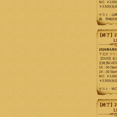
M.C. ￥3,00
￥3,500(当日
ゲスト：山
典、早崎詩
【終了】2
L
2026年4月
下北沢 ラウ
【DUO】石
正純 [BLUES L
19：00 Ope
19：30 Start
M.C. ￥3,00
￥3,500(当日
ゲスト：W.
【終了】2
L