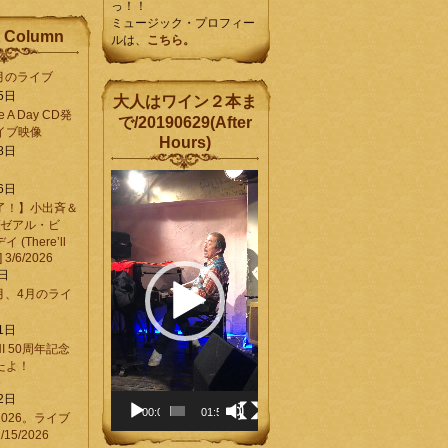
っ！！
ミュージック・プロフィー
 Column
ルは、
こちら。
6月のライブ
5日
大人はワイン２本ま
Be A Day CD発
で/20190629(After
イブ映像
Hours)
8日
動
6日
画
了！】小出斉＆
プ
[ゼアル・ビ
レ
(There’ll
ー
] 3/6/2026
ヤ
8日
ー
3月、4月のライ
1日
CHI 50周年記念
ったよ！
6
2日
00:00
01:58
026。ライブ
15/2026