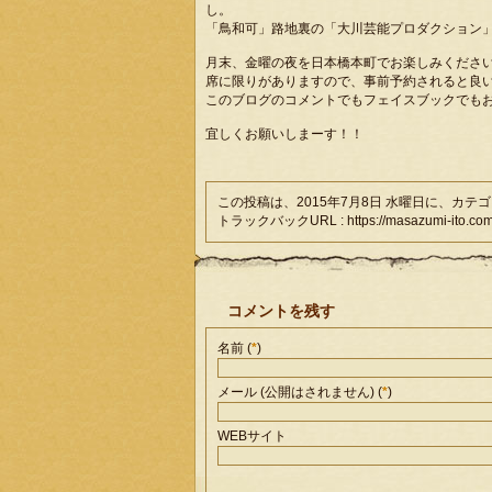
し。
「鳥和可」路地裏の「大川芸能プロダクション
月末、金曜の夜を日本橋本町でお楽しみくださ
席に限りがありますので、事前予約されると良
このブログのコメントでもフェイスブックでも
宜しくお願いしまーす！！
この投稿は、2015年7月8日 水曜日に、カテ
トラックバックURL : https://masazumi-ito.com/li
コメントを残す
名前 (
*
)
メール (公開はされません) (
*
)
WEBサイト