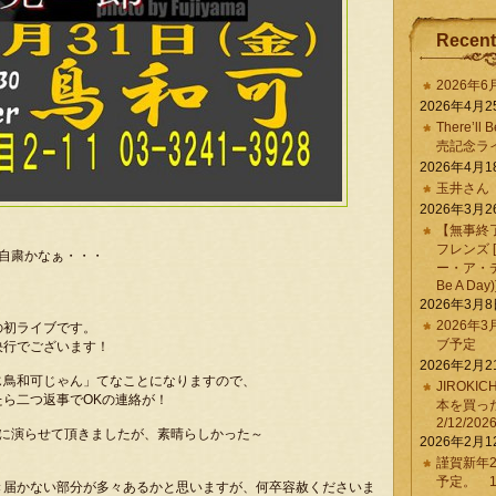
Recent
2026年
2026年4月2
There’ll 
売記念ラ
2026年4月1
玉井さん
2026年3月2
【無事終
フレンズ 
自粛かなぁ・・・
ー・ア・デイ 
Be A Day)
2026年3月
2026年
の初ライブです。
ブ予定
決行でございます！
2026年2月2
じ鳥和可じゃん」てなことになりますので、
JIROKI
ら二つ返事でOKの連絡が！
本を買
2/12/202
に演らせて頂きましたが、素晴らしかった～
2026年2月1
謹賀新年2
予定。 1/
き届かない部分が多々あるかと思いますが、何卒容赦くださいま