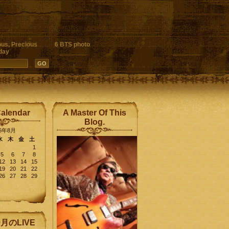
ous, Precious
6 BTS photo
day
Calendar
A Master Of This
Blog.
26年8月
水
木
金
土
1
5
6
7
8
12
13
14
15
19
20
21
22
26
27
28
29
9月のLIVE