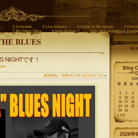
2 Schedule
3 Live History
4 Guitar In My Hands
5 Preci
)
7 My Other Sites
8 Now on sale !!
9 BLUES Birthday & Death
Find Entries
THE BLUES
S NIGHTです！
dule
Blog 
満員御礼！鳥和可LIVE (2015.07.31)
»
20
日
月
火
2
3
4
9
10
11
16
17
18
23
24
25
30
31
« 4月
2026年