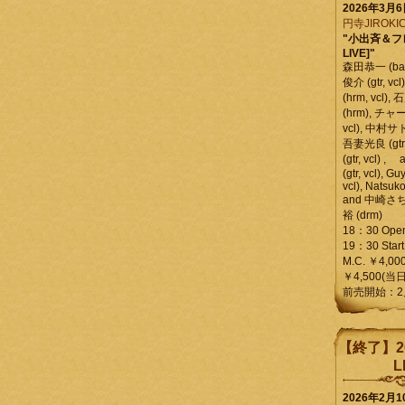
2026年3月
円寺JIROKIC
"小出斉＆フ
LIVE]"
森田恭一 (bass
俊介 (gtr, 
(hrm, vcl)
(hrm), チャ
vcl), 中村サトル
吾妻光良 (gtr
(gtr, vcl)
(gtr, vcl), Gu
vcl), Natsuk
and 中崎さち
裕 (drm)
18：30 Ope
19：30 Start
M.C. ￥4,00
￥4,500(当日
前売開始：2
【終了】2
L
2026年2月