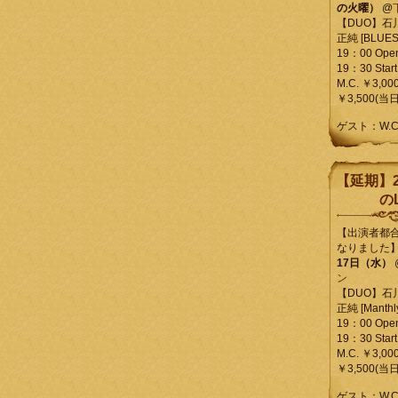
の火曜）
@
【DUO】石
正純 [BLUES L
19：00 Ope
19：30 Start
M.C. ￥3,00
￥3,500(当日
ゲスト：W.
【延期】2
のL
【出演者都
なりました
17日（水）
ン
【DUO】石
正純 [Manthly
19：00 Ope
19：30 Start
M.C. ￥3,00
￥3,500(当日
ゲスト：W.