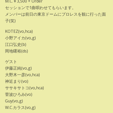
M.C.￥3,500 + Order
セッションで1曲唄わせてもらいます。
メンバーは前日の東京ドームにプロレスを観に行った面
子(笑)
KOTEZ(vo,hca)
小野アイカ(vo,g)
江口弘史(b)
岡地曙裕(ds)
ゲスト
伊藤正純(vo,g)
大野木一彦(vo,hca)
神近まり(vo)
ササキサトコ(vo,hca)
菅波ひろみ(vo)
Guy(vo,g)
W.C.カラス(vo,g)