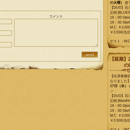
の火曜）
@
【DUO】石
正純 [BLUES L
コメント
19：00 Ope
19：30 Start
M.C. ￥3,00
￥3,500(当日
ゲスト：W.
【延期】2
のL
【出演者都
なりました
17日（水）
ン
【DUO】石
正純 [Manthly
19：00 Ope
19：30 Start
M.C. ￥3,00
￥3,500(当日
ゲスト：W.