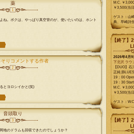
M.C. ￥3,00
薬
￥3,500(当日
1
ゲスト：山
よね。ボクは、やっぱり真空管のが、使いたいのは、ホント
典、早崎詩
【終了】2
L
2026年4月
っそりコメントする作者
下北沢 ラウ
【DUO】石
2
正純 [BLUES L
19：00 Ope
19：30 Start
るとヨロシイかと(笑)
M.C. ￥3,00
￥3,500(当日
ゲスト：W.
音頭取り
【終了】2
3
L
岡地のドラムも回収できたのでしょうか？