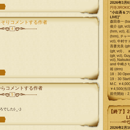
2026年3月
円寺JIROKIC
"小出斉＆フ
LIVE]"
森田恭一 (bass
っそりコメントする作者
俊介 (gtr, 
4
(hrm, vcl)
(hrm), チャ
vcl), 中村サトル
吾妻光良 (gtr
(gtr, vcl)
(gtr, vcl), Gu
vcl), Natsuk
and 中崎さち
裕 (drm)
18：30 Ope
19：30 Start
M.C. ￥4,00
からコメントする作者
￥4,500(当日
前売開始：2
5
た(-_-;)
【終了】2
L
2026年2月