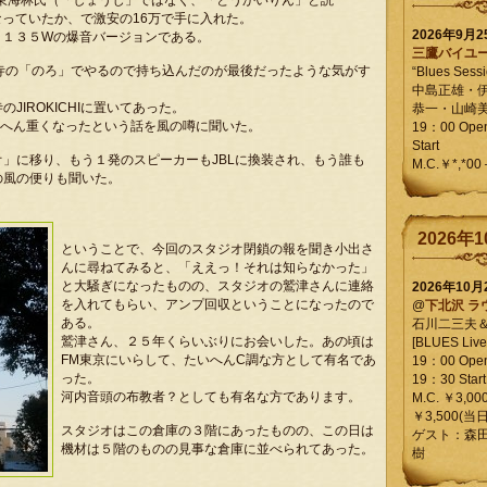
オの東海林氏（「しょうじ」ではなく、「とうかいりん」と読
なっていたか、で激安の16万で手に入れた。
2026年9月
く１３５Wの爆音バージョンである。
三鷹バイユ
寺の「のろ」でやるので持ち込んだのが最後だったような気がす
“Blues Sessi
中島正雄・
IROKICHIに置いてあった。
恭一・山崎
いへん重くなったという話を風の噂に聞いた。
19：00 Op
Start
」に移り、もう１発のスピーカーもJBLに換装され、もう誰も
M.C.￥*,*00
の風の便りも聞いた。
2026年1
ということで、今回のスタジオ閉鎖の報を聞き小出さ
んに尋ねてみると、「ええっ！それは知らなかった」
と大騒ぎになったものの、スタジオの鷲津さんに連絡
2026年10
を入れてもらい、アンプ回収ということになったので
@
下北沢 ラ
ある。
石川二三夫
鷲津さん、２５年くらいぶりにお会いした。あの頃は
[BLUES Live 
FM東京にいらして、たいへんC調な方として有名であ
19：00 Ope
った。
19：30 Start
河内音頭の布教者？としても有名な方であります。
M.C. ￥3,00
￥3,500(当日
スタジオはこの倉庫の３階にあったものの、この日は
ゲスト：森
機材は５階のものの見事な倉庫に並べられてあった。
樹