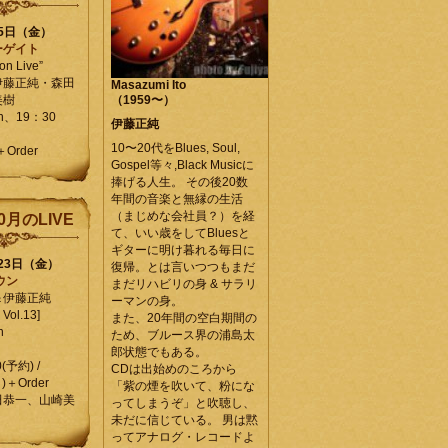
25日（金）
ーゲイト
on Live”
伊藤正純・森田
Masazumi Ito
美樹
（1959〜）
en、19：30
伊藤正純
10〜20代をBlues, Soul,
＋Order
Gospel等々,Black Musicに
捧げる人生。 その後20数
年間の音楽と無縁の生活
（まじめな会社員？）を経
0月のLIVE
て、いい歳をしてBluesと
ギターに明け暮れる毎日に
月23日（金）
復帰。とは言いつつもまだ
ウン
まだリハビリの身 & サラリ
＆伊藤正純
ーマンの身。
Vol.13]
また、20年間の空白期間の
n
ため、ブルース界の浦島太
郎状態でもある。
0(予約) /
CDは出始めのころから
)＋Order
「紫の煙を吹いて、粉にな
田恭一、山崎美
ってしまうぞ」と吹聴し、
未だに信じている。 男は黙
ってアナログ・レコードよ