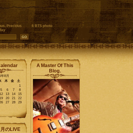
ous, Precious
6 BTS photo
day
Calendar
A Master Of This
Blog.
26年8月
水
木
金
土
1
5
6
7
8
12
13
14
15
19
20
21
22
26
27
28
29
9月のLIVE