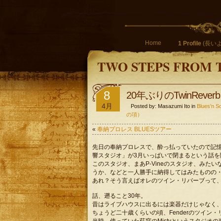
Home
1 Profile
(長いよ
TWO STEPS FROM 
8
20年ぶりのTwinReverb
4月
Posted by: Masazumi Ito in
Blues'
の項）
«
奉納プロレス BLUESツアー
先日の奉納プロレスで、酔っ払っていたので記
響スタジオ」が3月いっぱいで閉まるという話を
このスタジオ、まあP-Vineのスタジオ、みたい
うか、などと一人勝手に納得してはみたものの
あれ？そう言えばオレのツイン・リバーブって
話、遡ること30年。
昔はライブハウスに出るには楽器だけじゃなく
ちょうど二十歳くらいの頃、Fenderのツイン