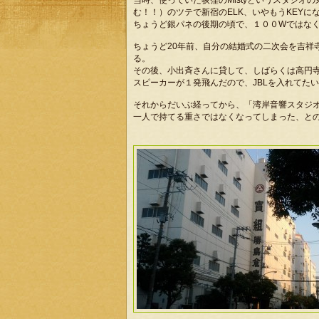
当時、使っていた荻窪のMistyというスタジ
む！！）のツテで新宿のELK、いやもうKEYに
ちょうど銀パネの後期の頃で、１００Wではな
ちょうど20年前、自分の結婚式の二次会を吉祥
る。
その後、小出斉さんに貸して、しばらくは高円寺のJ
スピーカーが１発飛んだので、JBLを入れてた
それからだいぶ経ってから、「湾岸音響スタジオ
一人で持てる重さではなくなってしまった、と