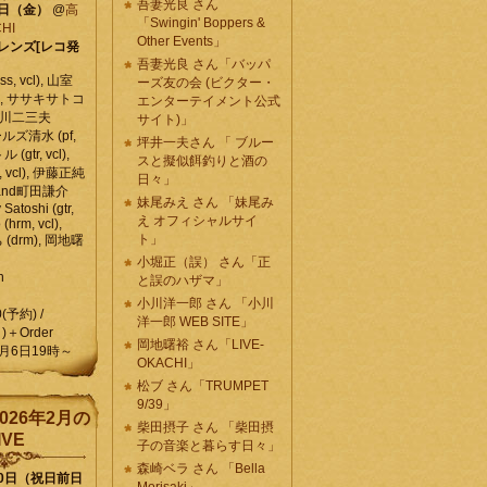
吾妻光良 さん
6日（金）
@
高
「Swingin' Boppers &
HI
Other Events」
レンズ[レコ発
吾妻光良 さん「バッパ
, vcl), 山室
ーズ友の会 (ビクター・
vcl), ササキサトコ
エンターテイメント公式
, 石川二三夫
サイト)」
ールズ清水 (pf,
坪井一夫さん 「 ブルー
 (gtr, vcl),
スと擬似餌釣りと酒の
, vcl), 伊藤正純
日々」
 , and町田謙介
妹尾みえ さん 「妹尾み
y Satoshi (gtr,
え オフィシャルサイ
o (hrm, vcl),
ト」
 (drm), 岡地曙
小堀正（誤） さん「正
n
と誤のハザマ」
小川洋一郎 さん 「小川
0(予約) /
洋一郎 WEB SITE」
)＋Order
岡地曙裕 さん「LIVE-
月6日19時～
OKACHI」
松ブ さん「TRUMPET
9/39」
026年2月の
柴田摂子 さん 「柴田摂
IVE
子の音楽と暮らす日々」
森崎ベラ さん 「Bella
10日（祝日前日