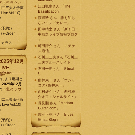
Morisaki」
下北沢 ラウン
江口弘史さん 「The
川二三夫＆伊藤
Bassification」
ive Vol.10]
渡辺玲 さん「誰も知ら
n
ないインドカレー」
0(予約) /
田中晴之 さん「新！田
)＋Order
中晴之ライブ情報ブログ
」
C.カラス
町田謙介 さん「マチケ
ン通信」
石川二三夫さん「石川二
025年12月
三夫ブルースサイト」
IVE
石田一郎さん「８beat
!」
合により延期と
藤井康一 さん「ウシャ
】
2025年12月
コダ / 藤井康一」
@
下北沢 ラウ
西村雄介 さん「西村雄
介オフィシャルサイト」
川二三夫＆伊藤
長見順 さん「Madam
 Live Vol.10]
Guitar. com」
n
陶守正寛 さん「Blues
Ginza Blog」
0(予約) /
)＋Order
C.カラス