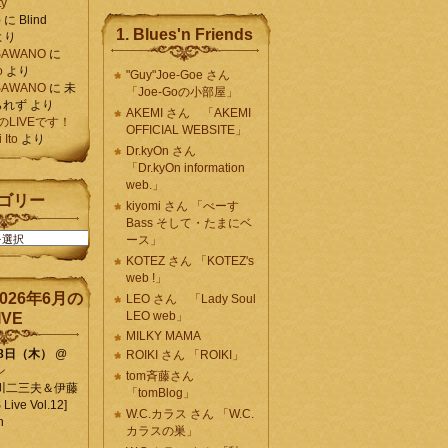
ty
)
に
Blind
1. Blues'n Friends
より
K SAWANO
に
o
より
"Guy"Joe-Goe さん
K SAWANO
に
未
「Joe-Goの小部屋」
られず
より
AKEMI さん 「AKEMI
月のLIVEです！
OFFICIAL WEBSITE」
Ito
より
Dr.kyOn さん
「Dr.kyOn information
web.」
ゴリー
kiyomi さん 「べーす
Bass そして・たまにベ
ース」
KOTEZ さん 「KOTEZ's
web !」
026年6月の
LEO さん 「Lady Soul
LEO web」
IVE
MILKY MAMA
18日（木）
@
ROIKI さん 「ROIKI」
ン
tom斉藤さん
川二三夫＆伊藤
「tomBlog」
ive Vol.12]
W.C.カラス さん 「W.C.
n
カラスの巣」