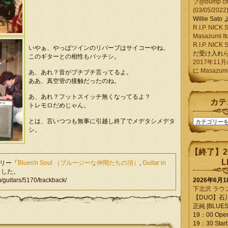
ブ@bump ci
(03/05/2022
Willie Sato
R.I.P. NIC
Masazumi It
R.I.P. NIC
いやぁ、やっぱツインのリバーブはサイコーやね。
だ受け入れ
このギターとの相性もバッチシ。
2017年11
に
Masazumi 
あ、あれ？音がブチブチ言ってるよ。
ああ、真空管の接触だったのね。
あ、あれ？フットスイッチ無くなってるよ？
カテ
トレモロだめじゃん。
カ
とは、言いつつも無事に引越し終了でメデタシメデタ
テ
シ。
ゴ
リ
【終了】2
ー
L
ゴリー「
Blues'n Soul （ブルージーな仲間たちの項）
,
Guitar in
ました。
itars/5170/trackback/
2026年6月
下北沢 ラウ
【DUO】石
正純 [BLUES L
19：00 Ope
19：30 Start