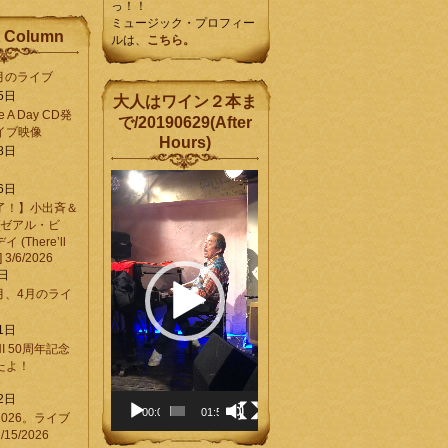
っ！！
ミュージック・プロフィー
 Column
ルは、
こちら。
6月のライブ
5日
大人はワイン２本ま
Be A Day CD発
で/20190629(After
イブ映像
Hours)
8日
動
6日
画
了！】小出斉＆
プ
[ゼアル・ビ
レ
(There’ll
ー
] 3/6/2026
ヤ
8日
ー
3月、4月のライ
1日
CHI 50周年記念
ったよ！
6
2日
00:00
01:58
026。ライブ
15/2026