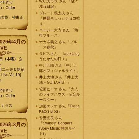
W.C.カラス さん 「駄々
0(予約) /
洩れ日記」
)＋Order
グレート義太夫 さん
崎美樹、神東正
「糖尿ちょっとチョコ喰
生
う」
コージー大内 さん 「角
打ブルース」
026年4月の
ナカネ義之 さん「ブル
ース春秋」
IVE
ラピスさん 「 lapiz blog
9日（木曜）
@
うたかたの日々」
ン
中川五郎 さん「中川五
川二三夫＆伊藤
郎オフィシャルサイト」
ive Vol.10]
井上大地 さん 「井上大
n
地 – GUITARIST 」
佐藤ヒロオ さん 「大人
0(予約) /
のライブハウス・荻窪ル
)＋Order
ースター」
C.カラス
加藤エレナ さん「Elena
Kato's Blog」
吾妻光良 さん
「Swingin' Boppers
026年3月の
(Sony Music 特設サイ
IVE
ト)」