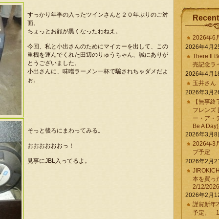
すっかり年季の入ったツインさんと２０年ぶりのご対
Recent
面。
ちょっとお顔が黒くなったわねえ。
2026年
今回、私と小出さんのためにマイカーを出して、この
2026年4月2
重機を運んでくれた田辺のりゅうちゃん、誠にありが
There’ll 
とうございました。
売記念ラ
小出さんに、味噌ラーメン一杯で騙されちゃダメだよ
2026年4月1
ぉ。
玉井さん
2026年3月2
【無事終
フレンズ 
ー・ア・デイ 
Be A Day)
そっと後ろにまわってみる。
2026年3月
2026年
おおおおおおっ！
ブ予定
見事にJBL入ってるよ。
2026年2月2
JIROKI
本を買
2/12/202
2026年2月1
謹賀新年2
予定。 1/