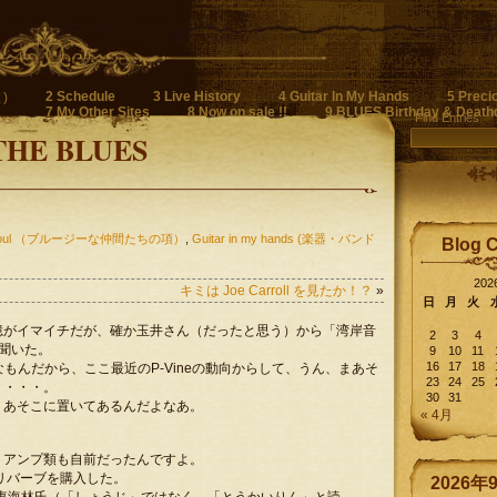
2 Schedule
3 Live History
4 Guitar In My Hands
5 Preci
)
7 My Other Sites
8 Now on sale !!
9 BLUES Birthday & Death
Find Entries
THE BLUES
n Soul （ブルージーな仲間たちの項）
,
Guitar in my hands (楽器・バンド
Blog 
20
キミは Joe Carroll を見たか！？
»
日
月
火
憶がイマイチだが、確か玉井さん（だったと思う）から「湾岸音
2
3
4
聞いた。
9
10
11
16
17
18
なもんだから、ここ最近のP-Vineの動向からして、うん、まあそ
23
24
25
・・・・。
30
31
、あそこに置いてあるんだよなあ。
« 4月
、アンプ類も自前だったんですよ。
・リバーブを購入した。
2026年