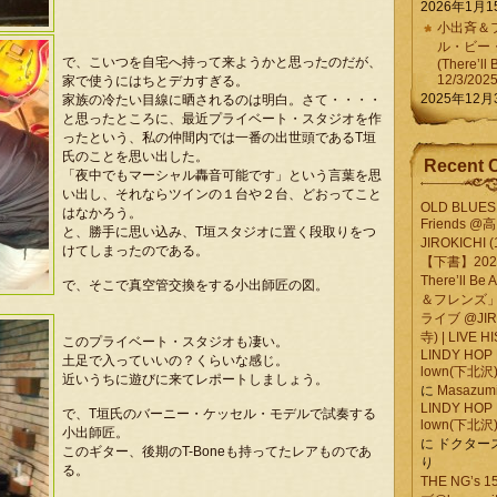
2026年1月1
小出斉＆フ
ル・ビー
で、こいつを自宅へ持って来ようかと思ったのだが、
(There’ll 
12/3/202
家で使うにはちとデカすぎる。
2025年12月
家族の冷たい目線に晒されるのは明白。さて・・・・
と思ったところに、最近プライベート・スタジオを作
ったという、私の仲間内では一番の出世頭であるT垣
氏のことを思い出した。
Recent 
「夜中でもマーシャル轟音可能です」という言葉を思
い出し、それならツインの１台や２台、どおってこと
OLD BLUES 
はなかろう。
Friends @
と、勝手に思い込み、T垣スタジオに置く段取りをつ
JIROKICHI (
けてしまったのである。
【下書】2026.
There’ll B
で、そこで真空管交換をする小出師匠の図。
＆フレンズ」
ライブ @JIR
寺) | LIVE 
このプライベート・スタジオも凄い。
LINDY HOP 
土足で入っていいの？くらいな感じ。
lown(下北沢) 
近いうちに遊びに来てレポートしましょう。
に
Masazumi 
LINDY HOP 
で、T垣氏のバーニー・ケッセル・モデルで試奏する
lown(下北沢) 
小出師匠。
に
ドクター
このギター、後期のT-Boneも持ってたレアものであ
り
る。
THE NG’s