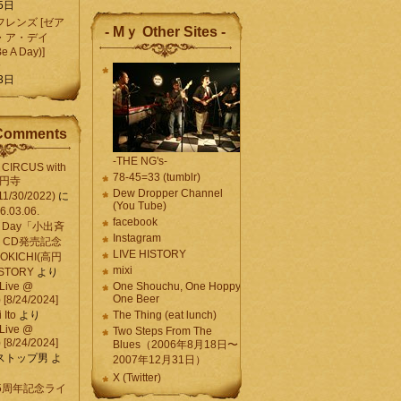
5日
レンズ [ゼア
- Mｙ Other Sites -
・ア・デイ
Be A Day)]
5
3日
Comments
-THE NG's-
CIRCUS with
78-45=33 (tumblr)
高円寺
Dew Dropper Channel
11/30/2022)
に
(You Tube)
03.06.
facebook
e A Day「小出斉
Instagram
CD発売記念
LIVE HISTORY
OKICHI(高円
mixi
HISTORY
より
Live @
One Shouchu, One Hoppy.
One Beer
[8/24/2024]
Ito
より
The Thing (eat lunch)
Live @
Two Steps From The
[8/24/2024]
Blues（2006年8月18日〜
ストップ男
よ
2007年12月31日）
X (Twitter)
 15周年記念ライ