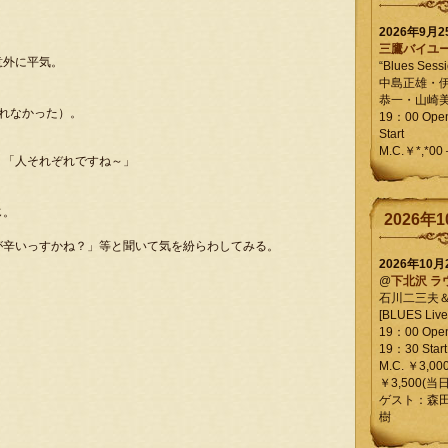
2026年9月
三鷹バイユ
意外に平気。
“Blues Sessi
中島正雄・
恭一・山崎
られなかった）。
19：00 Op
Start
M.C.￥*,*00
」「人それぞれですね～」
じ。
2026年1
が辛いっすかね？」等と聞いて気を紛らわしてみる。
2026年10
@
下北沢 ラ
石川二三夫
[BLUES Live 
19：00 Ope
19：30 Start
M.C. ￥3,00
￥3,500(当日
ゲスト：森
樹
う。