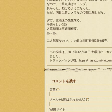
なので、一旦点滴はストップ。
良かった、動けるようになった。
ただ、明日は胃カメラなので朝は無しだな。
夕方、主治医の先生来る。
手術らしい(涙)
入院期間は三週間程度。
あ～あ。
二人部屋なので、この日は消灯時間22時厳守。
この投稿は、2016年12月31日 土曜日に、カ
ました。
トラックバックURL : https://masazumi-ito.com/d
コメントを残す
名前 (
*
)
メール (公開はされません) (
*
)
WEBサイト