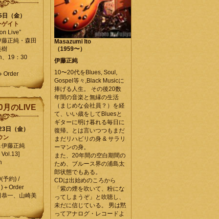
25日（金）
ーゲイト
on Live”
伊藤正純・森田
Masazumi Ito
美樹
（1959〜）
en、19：30
伊藤正純
10〜20代をBlues, Soul,
＋Order
Gospel等々,Black Musicに
捧げる人生。 その後20数
年間の音楽と無縁の生活
（まじめな会社員？）を経
0月のLIVE
て、いい歳をしてBluesと
ギターに明け暮れる毎日に
月23日（金）
復帰。とは言いつつもまだ
ウン
まだリハビリの身 & サラリ
＆伊藤正純
ーマンの身。
Vol.13]
また、20年間の空白期間の
n
ため、ブルース界の浦島太
郎状態でもある。
0(予約) /
CDは出始めのころから
)＋Order
「紫の煙を吹いて、粉にな
田恭一、山崎美
ってしまうぞ」と吹聴し、
未だに信じている。 男は黙
ってアナログ・レコードよ