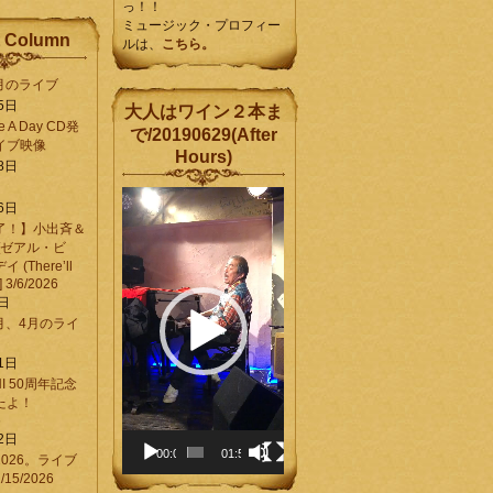
っ！！
ミュージック・プロフィー
 Column
ルは、
こちら。
6月のライブ
5日
大人はワイン２本ま
Be A Day CD発
で/20190629(After
イブ映像
Hours)
8日
動
6日
画
了！】小出斉＆
プ
[ゼアル・ビ
レ
(There’ll
ー
] 3/6/2026
ヤ
8日
ー
3月、4月のライ
1日
CHI 50周年記念
ったよ！
6
2日
00:00
01:58
026。ライブ
15/2026