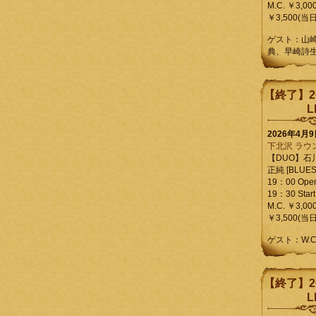
M.C. ￥3,00
￥3,500(当日
ゲスト：山
典、早崎詩
【終了】2
L
2026年4月
下北沢 ラウ
【DUO】石
正純 [BLUES L
19：00 Ope
19：30 Start
M.C. ￥3,00
￥3,500(当日
ゲスト：W.
【終了】2
L