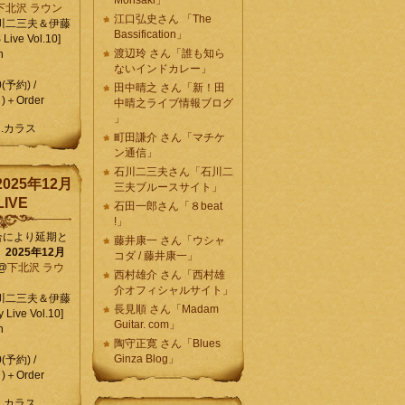
Morisaki」
下北沢 ラウン
江口弘史さん 「The
川二三夫＆伊藤
Bassification」
ive Vol.10]
渡辺玲 さん「誰も知ら
n
ないインドカレー」
0(予約) /
田中晴之 さん「新！田
)＋Order
中晴之ライブ情報ブログ
」
C.カラス
町田謙介 さん「マチケ
ン通信」
石川二三夫さん「石川二
025年12月
三夫ブルースサイト」
IVE
石田一郎さん「８beat
!」
合により延期と
藤井康一 さん「ウシャ
】
2025年12月
コダ / 藤井康一」
@
下北沢 ラウ
西村雄介 さん「西村雄
介オフィシャルサイト」
川二三夫＆伊藤
長見順 さん「Madam
 Live Vol.10]
Guitar. com」
n
陶守正寛 さん「Blues
Ginza Blog」
0(予約) /
)＋Order
C.カラス