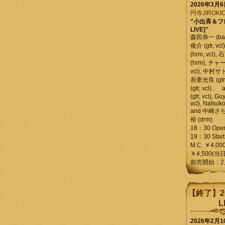
2026年3月
円寺JIROKIC
"小出斉＆フ
LIVE]"
森田恭一 (bass
俊介 (gtr, 
(hrm, vcl)
(hrm), チャ
vcl), 中村サトル
吾妻光良 (gtr
(gtr, vcl)
(gtr, vcl), Gu
vcl), Natsuk
and 中崎さち
裕 (drm)
18：30 Ope
19：30 Start
M.C. ￥4,00
￥4,500(当日
前売開始：2
【終了】2
L
2026年2月