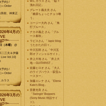
W.C.カラス さん 「駄々
0(予約) /
洩れ日記」
)＋Order
グレート義太夫 さん
崎美樹、神東正
「糖尿ちょっとチョコ喰
生
う」
コージー大内 さん 「角
打ブルース」
026年4月の
ナカネ義之 さん「ブル
ース春秋」
IVE
ラピスさん 「 lapiz blog
9日（木曜）
@
うたかたの日々」
ン
中川五郎 さん「中川五
川二三夫＆伊藤
郎オフィシャルサイト」
ive Vol.10]
井上大地 さん 「井上大
n
地 – GUITARIST 」
佐藤ヒロオ さん 「大人
0(予約) /
のライブハウス・荻窪ル
)＋Order
ースター」
C.カラス
加藤エレナ さん「Elena
Kato's Blog」
吾妻光良 さん
「Swingin' Boppers
026年3月の
(Sony Music 特設サイ
IVE
ト)」