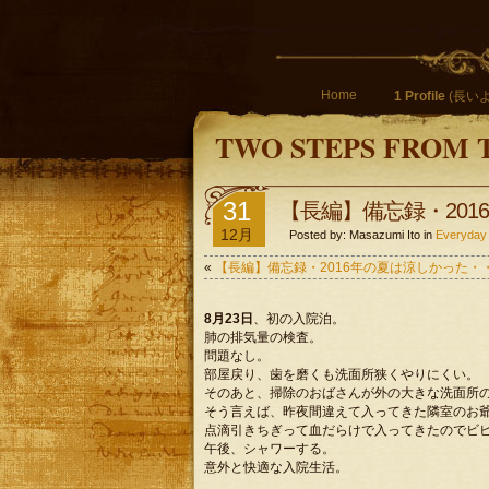
Home
1 Profile
(長いよ
TWO STEPS FROM 
31
【長編】備忘録・201
12月
Posted by: Masazumi Ito in
Everyday
«
【長編】備忘録・2016年の夏は涼しかった・
8月23日
、初の入院泊。
肺の排気量の検査。
問題なし。
部屋戻り、歯を磨くも洗面所狭くやりにくい。
そのあと、掃除のおばさんが外の大きな洗面所
そう言えば、昨夜間違えて入ってきた隣室のお
点滴引きちぎって血だらけで入ってきたのでビ
午後、シャワーする。
意外と快適な入院生活。