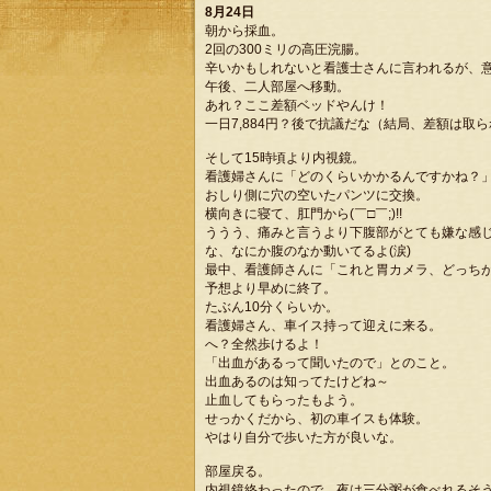
8月24日
朝から採血。
2回の300ミリの高圧浣腸。
辛いかもしれないと看護士さんに言われるが、
午後、二人部屋へ移動。
あれ？ここ差額ベッドやんけ！
一日7,884円？後で抗議だな（結局、差額は取
そして15時頃より内視鏡。
看護婦さんに「どのくらいかかるんですかね？
おしり側に穴の空いたパンツに交換。
横向きに寝て、肛門から(￣□￣;)!!
ううう、痛みと言うより下腹部がとても嫌な感
な、なにか腹のなか動いてるよ(涙)
最中、看護師さんに「これと胃カメラ、どっち
予想より早めに終了。
たぶん10分くらいか。
看護婦さん、車イス持って迎えに来る。
へ？全然歩けるよ！
「出血があるって聞いたので」とのこと。
出血あるのは知ってたけどね～
止血してもらったもよう。
せっかくだから、初の車イスも体験。
やはり自分で歩いた方が良いな。
部屋戻る。
内視鏡終わったので、夜は三分粥が食べれるそ