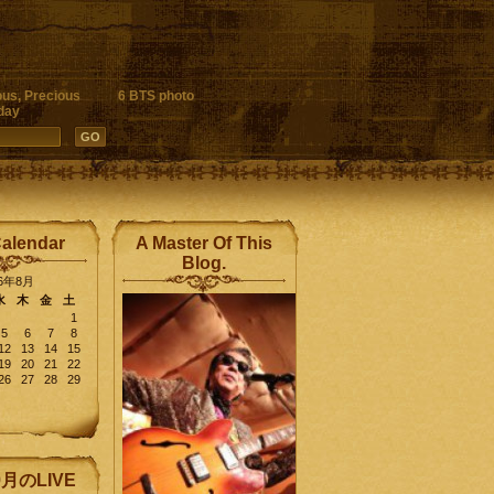
ous, Precious
6 BTS photo
day
Calendar
A Master Of This
Blog.
26年8月
水
木
金
土
1
5
6
7
8
12
13
14
15
19
20
21
22
26
27
28
29
9月のLIVE