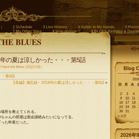
2 Schedule
3 Live History
4 Guitar In My Hands
5 Preci
)
7 My Other Sites
8 Now on sale !!
9 BLUES Birthday & Death
Find Entries
THE BLUES
6年の夏は涼しかった・・・第5話
 I have the Blues (日記の項）
Blog 
・・第4話
20
【長編】備忘録・2016年の夏は涼しかった・・・第6話
»
日
月
火
2
3
4
9
10
11
16
17
18
23
24
25
30
31
の場所を教えてくれる。
« 4月
爺ちゃんの部屋は面会謝絶みたいになってる。
ビった昨夜だった。
2026年