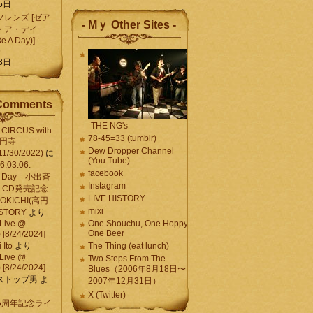
5日
レンズ [ゼア
- Mｙ Other Sites -
・ア・デイ
Be A Day)]
5
3日
Comments
-THE NG's-
CIRCUS with
78-45=33 (tumblr)
高円寺
Dew Dropper Channel
11/30/2022)
に
(You Tube)
03.06.
facebook
e A Day「小出斉
Instagram
CD発売記念
LIVE HISTORY
OKICHI(高円
mixi
HISTORY
より
Live @
One Shouchu, One Hoppy.
One Beer
[8/24/2024]
Ito
より
The Thing (eat lunch)
Live @
Two Steps From The
[8/24/2024]
Blues（2006年8月18日〜
ストップ男
よ
2007年12月31日）
X (Twitter)
 15周年記念ライ