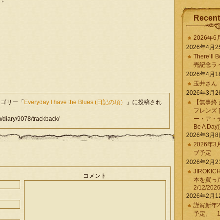
Recent
2026年
2026年4月2
There’ll 
売記念ラ
2026年4月1
玉井さん
2026年3月2
テゴリー「
Everyday I have the Blues (日記の項）
」に投稿され
【無事終
フレンズ 
iary/9078/trackback/
ー・ア・デイ 
Be A Day)
2026年3月
2026年
ブ予定
2026年2月2
JIROKI
コメント
本を買
2/12/202
2026年2月1
謹賀新年2
予定。 1/