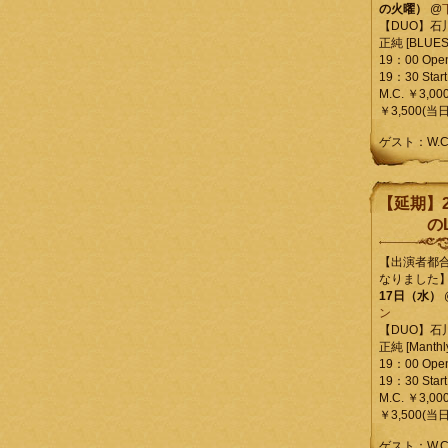
の火曜）
@
【DUO】石
正純 [BLUES L
19：00 Ope
19：30 Start
M.C. ￥3,00
￥3,500(当日
ゲスト：W.
【延期】2
のL
【出演者都
なりました
17日（水）
ン
【DUO】石
正純 [Manthly
19：00 Ope
19：30 Start
M.C. ￥3,00
￥3,500(当日
ゲスト：W.