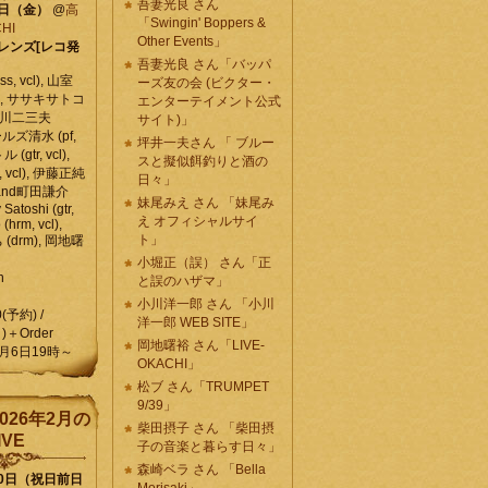
吾妻光良 さん
6日（金）
@
高
「Swingin' Boppers &
HI
Other Events」
レンズ[レコ発
吾妻光良 さん「バッパ
, vcl), 山室
ーズ友の会 (ビクター・
vcl), ササキサトコ
エンターテイメント公式
, 石川二三夫
サイト)」
ールズ清水 (pf,
坪井一夫さん 「 ブルー
 (gtr, vcl),
スと擬似餌釣りと酒の
, vcl), 伊藤正純
日々」
 , and町田謙介
妹尾みえ さん 「妹尾み
y Satoshi (gtr,
え オフィシャルサイ
o (hrm, vcl),
ト」
 (drm), 岡地曙
小堀正（誤） さん「正
n
と誤のハザマ」
小川洋一郎 さん 「小川
0(予約) /
洋一郎 WEB SITE」
)＋Order
岡地曙裕 さん「LIVE-
月6日19時～
OKACHI」
松ブ さん「TRUMPET
9/39」
026年2月の
柴田摂子 さん 「柴田摂
IVE
子の音楽と暮らす日々」
森崎ベラ さん 「Bella
10日（祝日前日