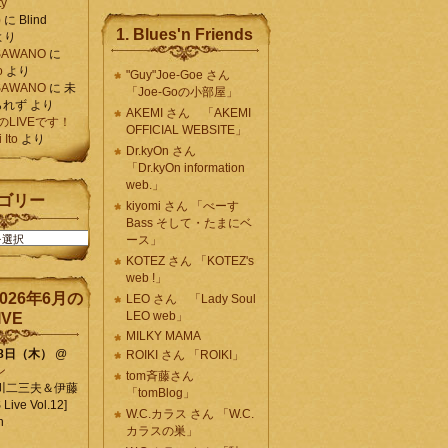
ty
)
に
Blind
1. Blues'n Friends
より
K SAWANO
に
o
より
"Guy"Joe-Goe さん
K SAWANO
に
未
「Joe-Goの小部屋」
られず
より
AKEMI さん 「AKEMI
月のLIVEです！
OFFICIAL WEBSITE」
Ito
より
Dr.kyOn さん
「Dr.kyOn information
web.」
ゴリー
kiyomi さん 「べーす
Bass そして・たまにベ
ース」
KOTEZ さん 「KOTEZ's
web !」
026年6月の
LEO さん 「Lady Soul
LEO web」
IVE
MILKY MAMA
18日（木）
@
ROIKI さん 「ROIKI」
ン
tom斉藤さん
川二三夫＆伊藤
「tomBlog」
ive Vol.12]
W.C.カラス さん 「W.C.
n
カラスの巣」