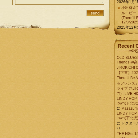
2026年1月1
小出斉＆フ
ル・ビー
(There’ll 
12/3/202
2025年12月
Recent 
OLD BLUES 
Friends @
JIROKICHI (
【下書】2026.
There’ll B
＆フレンズ」
ライブ @JIR
寺) | LIVE 
LINDY HOP 
lown(下北沢) 
に
Masazumi 
LINDY HOP 
lown(下北沢) 
に
ドクター
り
THE NG’s