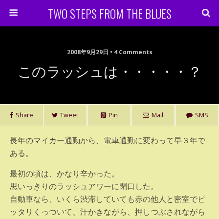
TWO STEPS FROM THE BLUES
2008年9月29日 • 4 Comments
このラッシュは・・・・・？
Share
Tweet
Pin
Mail
SMS
長年のマイカー通勤から、電車通勤に変わって早３年で
ある。
最初の頃は、かなり辛かった。
思いっきりのラッシュアワーに閉口した。
自動車なら、いくら渋滞していても赤の他人と密室でピ
ッタリくっついて、汗かきながら、押しつぶされながら