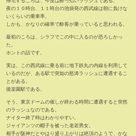
帰宅するころは、今度は酔っ払いラッシュである。
夜の１０時台、１１時台の池袋発の西武線は朝に負けな
いくらいの乗車率。
しかも、かなりの確率で酔客が乗っていると思われる。
最初のころは、シラフでこの中に入るのが恐ろしかっ
た。
ホントの話です。
実は、この西武線に乗る前に地下鉄丸の内線を利用して
いるのだが、ある駅で突如の怒涛ラッシュに遭遇するこ
とがある。
後楽園駅である。
そう、東京ドームの催しが終わる時間に遭遇すると突然
のラッシュなのである。
ナイター終了時はわかりやすい。
ジャイアンツの帽子を被った老若男女。
相手が阪神だとやはり盛り上がりは絶頂のようで、かな