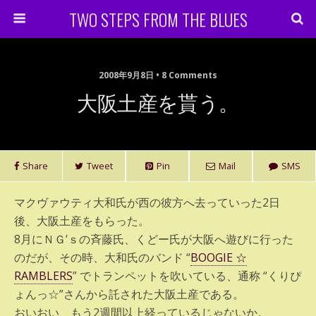
TWO STEPS FROM THE BLUES
2008年9月8日 • 8 Comments
大阪土産を貰う。
Share
Tweet
Pin
Mail
SMS
マクヴァウティ大和氏が西の彼方へ去っていった2日
後、大阪土産をもらった。
8月にＮＧ’ｓの斉藤氏、くどー氏が大阪へ遊びに行った
のだが、その時、大和氏のバンド “
BOOGIE ☆
RAMBLERS
” でトランペットを吹いている、通称 “くりぴ
ょんっ☆”さんから託された大阪土産である。
おいおい、もう2週間以上経っているじゃないか。