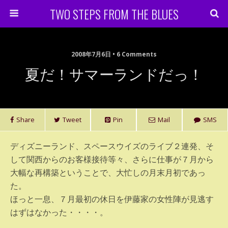
TWO STEPS FROM THE BLUES
2008年7月6日 • 6 Comments
夏だ！サマーランドだっ！
Share
Tweet
Pin
Mail
SMS
ディズニーランド、スペースウイズのライブ２連発、そ
して関西からのお客様接待等々、さらに仕事が７月から
大幅な再構築ということで、大忙しの月末月初であっ
た。
ほっと一息、７月最初の休日を伊藤家の女性陣が見逃す
はずはなかった・・・・。