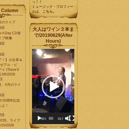
っ！！
ミュージック・プロフィー
 Column
ルは、
こちら。
6月のライブ
5日
大人はワイン２本ま
Be A Day CD発
で/20190629(After
イブ映像
Hours)
8日
動
6日
画
了！】小出斉＆
プ
[ゼアル・ビ
レ
(There’ll
ー
] 3/6/2026
ヤ
8日
ー
3月、4月のライ
1日
CHI 50周年記念
ったよ！
6
2日
00:00
01:58
026。ライブ
15/2026