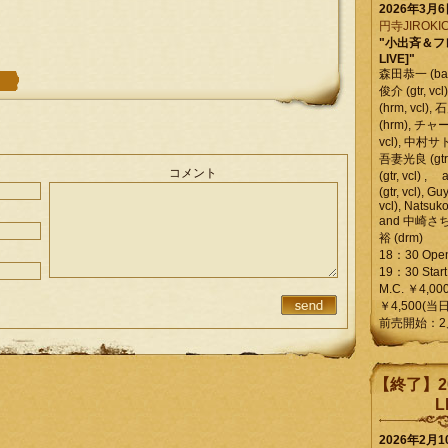
2026年3月
円寺JIROKIC
"小出斉＆フ
LIVE]"
森田恭一 (bass
俊介 (gtr, 
(hrm, vcl)
(hrm), チャ
vcl), 中村サトル
吾妻光良 (gtr
コメント
(gtr, vcl)
(gtr, vcl), Gu
vcl), Natsuk
and 中崎さち
裕 (drm)
18：30 Ope
19：30 Start
M.C. ￥4,00
￥4,500(当日
前売開始：2
【終了】2
L
2026年2月