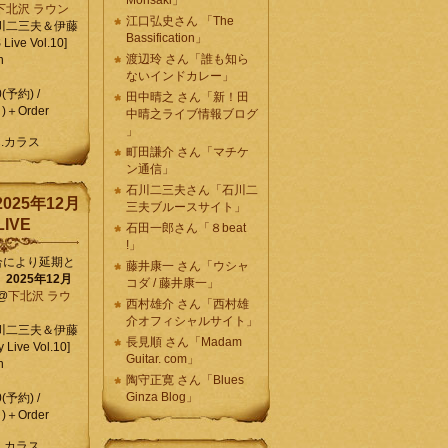
Morisaki」
下北沢 ラウン
江口弘史さん 「The
川二三夫＆伊藤
Bassification」
ive Vol.10]
渡辺玲 さん「誰も知ら
n
ないインドカレー」
0(予約) /
田中晴之 さん「新！田
)＋Order
中晴之ライブ情報ブログ
」
C.カラス
町田謙介 さん「マチケ
ン通信」
石川二三夫さん「石川二
025年12月
三夫ブルースサイト」
IVE
石田一郎さん「８beat
!」
合により延期と
藤井康一 さん「ウシャ
】
2025年12月
コダ / 藤井康一」
@
下北沢 ラウ
西村雄介 さん「西村雄
介オフィシャルサイト」
川二三夫＆伊藤
長見順 さん「Madam
 Live Vol.10]
Guitar. com」
n
陶守正寛 さん「Blues
Ginza Blog」
0(予約) /
)＋Order
C.カラス