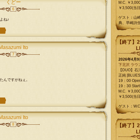
くどー
M.C. ￥3,00
￥3,500(当日
6
ゲスト：山
よね♪
典、早崎詩
【終了】2
Masazumi Ito
L
7
2026年4月
下北沢 ラウ
【DUO】石
正純 [BLUES L
たんですがねぇ。
19：00 Ope
19：30 Start
M.C. ￥3,00
￥3,500(当日
ゲスト：W.
Masazumi Ito
8
【終了】2
L