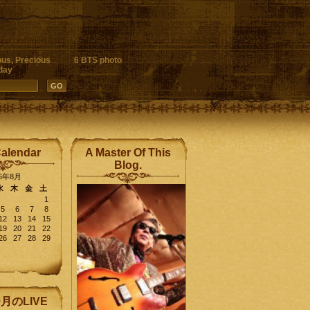
ous, Precious
6 BTS photo
day
Calendar
A Master Of This
Blog.
26年8月
水
木
金
土
1
5
6
7
8
12
13
14
15
19
20
21
22
26
27
28
29
9月のLIVE