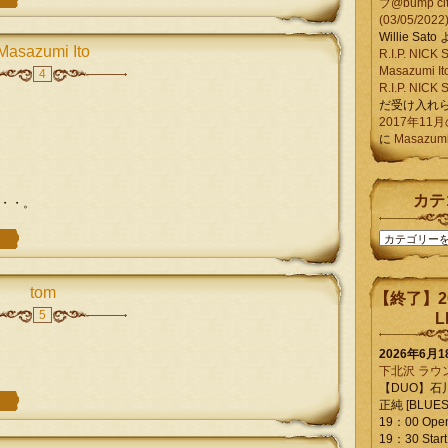
ブ@bump ci
(03/05/2022
Willie Sato
Masazumi Ito
R.I.P. NIC
Masazumi It
4
R.I.P. NIC
だ受け入れ
2017年11
に
Masazumi 
カテ
・・。
カ
テ
ゴ
リ
tom
【終了】2
ー
5
L
2026年6月
下北沢 ラウ
【DUO】石
正純 [BLUES L
19：00 Ope
19：30 Start