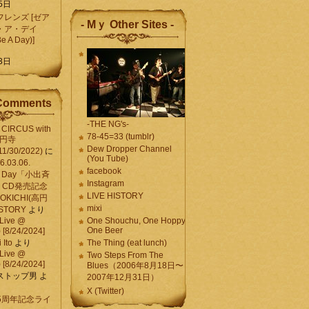
5日
レンズ [ゼア
- Mｙ Other Sites -
・ア・デイ
Be A Day)]
5
3日
Comments
-THE NG's-
CIRCUS with
78-45=33 (tumblr)
高円寺
Dew Dropper Channel
11/30/2022)
に
(You Tube)
03.06.
facebook
e A Day「小出斉
Instagram
CD発売記念
LIVE HISTORY
OKICHI(高円
mixi
HISTORY
より
Live @
One Shouchu, One Hoppy.
One Beer
[8/24/2024]
Ito
より
The Thing (eat lunch)
Live @
Two Steps From The
[8/24/2024]
Blues（2006年8月18日〜
ストップ男
よ
2007年12月31日）
X (Twitter)
 15周年記念ライ