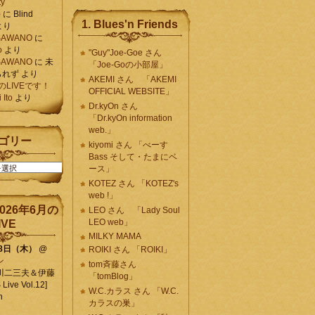
ty
)
に
Blind
1. Blues'n Friends
より
K SAWANO
に
o
より
"Guy"Joe-Goe さん
K SAWANO
に
未
「Joe-Goの小部屋」
られず
より
AKEMI さん 「AKEMI
月のLIVEです！
OFFICIAL WEBSITE」
Ito
より
Dr.kyOn さん
「Dr.kyOn information
web.」
ゴリー
kiyomi さん 「べーす
Bass そして・たまにベ
ース」
KOTEZ さん 「KOTEZ's
web !」
026年6月の
LEO さん 「Lady Soul
LEO web」
IVE
MILKY MAMA
18日（木）
@
ROIKI さん 「ROIKI」
ン
tom斉藤さん
川二三夫＆伊藤
「tomBlog」
ive Vol.12]
W.C.カラス さん 「W.C.
n
カラスの巣」