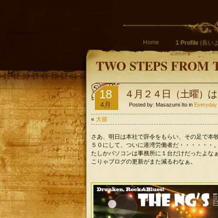
Home
1 Profile
(長いよ
TWO STEPS FROM 
18
４月２４日（土曜）は
4月
Posted by: Masazumi Ito in
Everyday
«
大祓
さあ、明日は本社で辞令をもらい、その足で本
５０にして、ついに港湾労働者だ・・・・・・
たしかパソコンは事務所に１台だけだったよな
こりゃブログの更新がまた減るわなぁ。