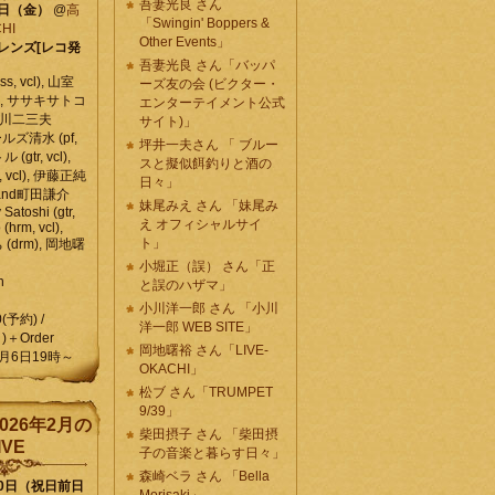
吾妻光良 さん
6日（金）
@
高
「Swingin' Boppers &
HI
Other Events」
レンズ[レコ発
吾妻光良 さん「バッパ
, vcl), 山室
ーズ友の会 (ビクター・
vcl), ササキサトコ
エンターテイメント公式
, 石川二三夫
サイト)」
ールズ清水 (pf,
坪井一夫さん 「 ブルー
 (gtr, vcl),
スと擬似餌釣りと酒の
, vcl), 伊藤正純
日々」
 , and町田謙介
妹尾みえ さん 「妹尾み
y Satoshi (gtr,
え オフィシャルサイ
o (hrm, vcl),
ト」
 (drm), 岡地曙
小堀正（誤） さん「正
n
と誤のハザマ」
小川洋一郎 さん 「小川
0(予約) /
洋一郎 WEB SITE」
)＋Order
岡地曙裕 さん「LIVE-
月6日19時～
OKACHI」
松ブ さん「TRUMPET
9/39」
026年2月の
柴田摂子 さん 「柴田摂
IVE
子の音楽と暮らす日々」
森崎ベラ さん 「Bella
10日（祝日前日