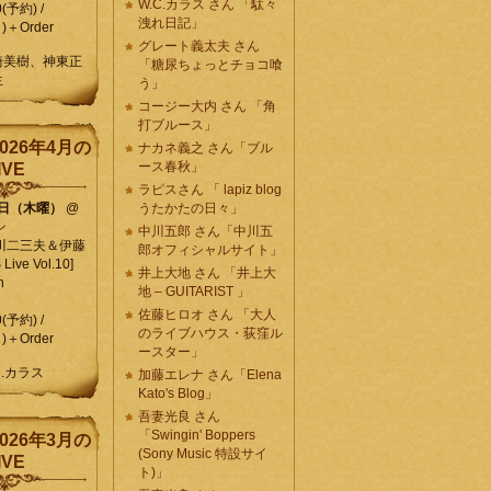
W.C.カラス さん 「駄々
0(予約) /
洩れ日記」
)＋Order
グレート義太夫 さん
崎美樹、神東正
「糖尿ちょっとチョコ喰
生
う」
コージー大内 さん 「角
打ブルース」
026年4月の
ナカネ義之 さん「ブル
ース春秋」
IVE
ラピスさん 「 lapiz blog
9日（木曜）
@
うたかたの日々」
ン
中川五郎 さん「中川五
川二三夫＆伊藤
郎オフィシャルサイト」
ive Vol.10]
井上大地 さん 「井上大
n
地 – GUITARIST 」
佐藤ヒロオ さん 「大人
0(予約) /
のライブハウス・荻窪ル
)＋Order
ースター」
C.カラス
加藤エレナ さん「Elena
Kato's Blog」
吾妻光良 さん
「Swingin' Boppers
026年3月の
(Sony Music 特設サイ
IVE
ト)」