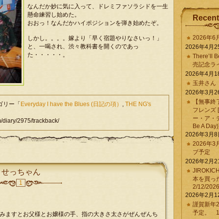
なんだか妙に気に入って、ドレミファソラシドを一生
懸命練習し始めた。
Recent
おおっ！なんだかハイポジションを弾き始めたぞ。
2026年
しかし。。。。嫁より「早く宿題やりなさいっ！」
と、一喝され、渋々教科書を開くのであっ
2026年4月2
た・・・・・。
There’ll 
売記念ラ
2026年4月1
玉井さん
2026年3月2
【無事終
テゴリー「
Everyday I have the Blues (日記の項）
,
THE NG's
フレンズ 
ー・ア・デイ 
iary/2975/trackback/
Be A Day)
2026年3月
2026年
ブ予定
2026年2月2
JIROKI
せっちゃん
本を買
1
2/12/202
2026年2月1
謹賀新年2
予定。 1/
みますとお父様とお嬢様の手、指の大きさ太さがぜんぜんち