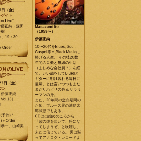
25日（金）
ーゲイト
on Live”
伊藤正純・森田
Masazumi Ito
美樹
（1959〜）
en、19：30
伊藤正純
10〜20代をBlues, Soul,
＋Order
Gospel等々,Black Musicに
捧げる人生。 その後20数
年間の音楽と無縁の生活
（まじめな会社員？）を経
0月のLIVE
て、いい歳をしてBluesと
ギターに明け暮れる毎日に
月23日（金）
復帰。とは言いつつもまだ
ウン
まだリハビリの身 & サラリ
＆伊藤正純
ーマンの身。
Vol.13]
また、20年間の空白期間の
n
ため、ブルース界の浦島太
郎状態でもある。
0(予約) /
CDは出始めのころから
)＋Order
「紫の煙を吹いて、粉にな
田恭一、山崎美
ってしまうぞ」と吹聴し、
未だに信じている。 男は黙
ってアナログ・レコードよ