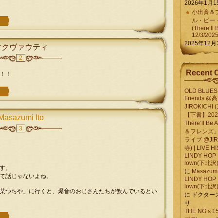
2026年1月1
小出斉＆フ
ル・ビー
(There’ll 
12/3/202
2025年12月
マクヴァウティ
2
Recent 
！！
OLD BLUES 
Friends @
JIROKICHI (
【下書】2026.
Masazumi Ito
There’ll B
3
＆フレンズ」
ライブ @JIR
寺) | LIVE 
LINDY HOP 
lown(下北沢) 
す。
に
Masazumi 
て話じゃないよね。
LINDY HOP 
lown(下北沢) 
某つちや」に行くと、爆音のおじさんたちが飲んでいるとい
に
ドクター
り
THE NG’s