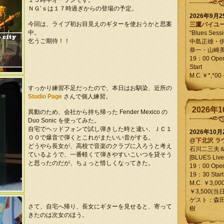
１５時半オープンです。
ＮＧ’ｓは１７時過ぎからの登場の予定。
2026年9月
今回は、ライブ初お目見えのギターを使おうかと思案
三鷹バイユ
中。
“Blues Sessi
乞うご期待！！
中島正雄・
恭一・山崎
19：00 Op
Start
M.C.￥*,*00
すっかり練習不足だったので、本日はお馴染、近所の
Studio Page
さんで個人練習。
2026年1
異動のため、会社から持ち帰った Fender Mexico の
Duo Sonic を使ってみた。
自宅でヘッドフォンで試し弾きした時と違い、ＪＣ１
2026年10
００で爆音で弾くとこれがまたいい音がする。
@
下北沢 ラ
どうやら長女が、高校で音楽のクラブに入ろうと考え
石川二三夫
ているようで、一番軽くて弾きやすいこいつを貸そう
[BLUES Live 
と思ったのだが、ちょっと惜しくなってきた。
19：00 Ope
19：30 Start
M.C. ￥3,00
￥3,500(当日
ゲスト：森
さて、自宅へ帰り、長女にギターを見せると、寄って
樹
きたのは次女のほう。