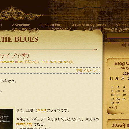
2 Schedule
3 Live History
4 Guitar In My Hands
5 Preci
)
7 My Other Sites
8 Now on sale !!
9 BLUES Birthday & Death
Find Entries
THE BLUES
ライブです♪
 I have the Blues (日記の項）
,
THE NG's (NG'sの項）
Blog 
本牧メルヘン
»
20
日
月
火
牧へ向かう。
。
2
3
4
ぁ。
9
10
11
16
17
18
23
24
25
30
31
« 4月
さて、土曜は
ＮＧ’s
のライブです。
今年からレギュラー入りさせていただいた、大久保の
bump-city
である。
2026年