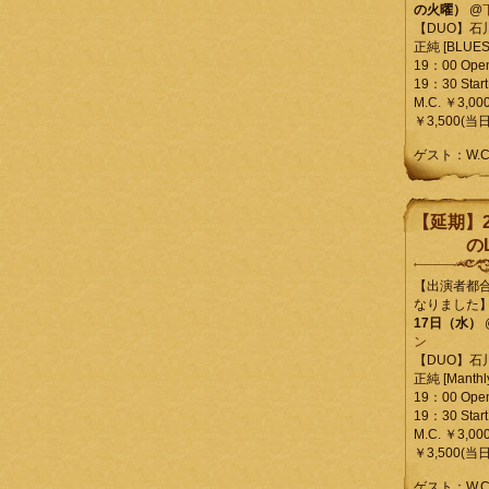
の火曜）
@
【DUO】石
正純 [BLUES L
19：00 Ope
19：30 Start
M.C. ￥3,00
￥3,500(当日
ゲスト：W.
【延期】2
のL
【出演者都
なりました
17日（水）
ン
【DUO】石
正純 [Manthly
19：00 Ope
19：30 Start
M.C. ￥3,00
￥3,500(当日
ゲスト：W.