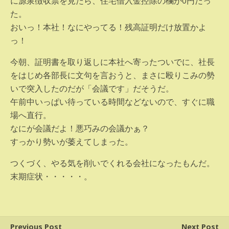
に源泉徴収票を見たら、住宅借入金控除の欄が0円だっ
た。
おいっ！本社！なにやってる！残高証明だけ放置かよ
っ！
今朝、証明書を取り返しに本社へ寄ったついでに、社長
をはじめ各部長に文句を言おうと、まさに殴りこみの勢
いで突入したのだが「会議です」だそうだ。
午前中いっぱい待っている時間などないので、すぐに職
場へ直行。
なにが会議だよ！悪巧みの会議かぁ？
すっかり勢いが萎えてしまった。
つくづく、やる気を削いでくれる会社になったもんだ。
末期症状・・・・・。
Previous Post
Next Post