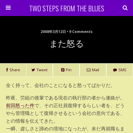
TWO STEPS FROM THE BLUES
2008年3月12日 • 9 Comments
また怒る
Share
Tweet
Pin
Mail
SMS
全く持って、会社のことになると怒ってばかりだ。
昨夜、労組の後輩である現在の執行部の者から連絡が。
前回怒った件
で、その正社員復帰するらしい者を、どう
やら管理職として復帰させるという会社の意向である、
との情報を伝えてきた。
一瞬、虚しさと諦めの境地になったが、未だ再就職もま