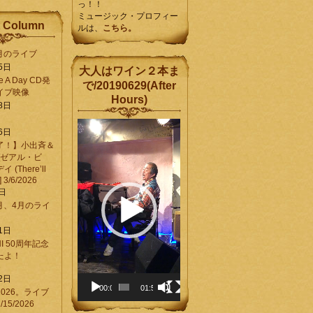
っ！！
ミュージック・プロフィー
 Column
ルは、
こちら。
6月のライブ
5日
大人はワイン２本ま
Be A Day CD発
で/20190629(After
イブ映像
Hours)
8日
動
6日
画
了！】小出斉＆
プ
[ゼアル・ビ
レ
(There’ll
ー
] 3/6/2026
ヤ
8日
ー
3月、4月のライ
1日
CHI 50周年記念
ったよ！
6
2日
00:00
01:58
026。ライブ
15/2026