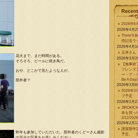
Recent
2026年
2026年4月2
There’ll 
売記念ラ
2026年4月1
玉井さん
花火まで、まだ時間がある。
2026年3月2
そろそろ、ビールに焼き鳥だ。
【無事終
フレンズ 
おや、どこかで見たような人が。
ー・ア・デイ 
Be A Day)
部外者？
2026年3月
2026年
ブ予定
2026年2月2
JIROKI
本を買
2/12/202
2026年2月1
謹賀新年2
昨年も参加していただいた、部外者のくどーさん撮影
予定。 1/
の花火の写真をお楽しみください。