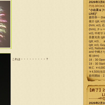
2026年3月
円寺JIROKIC
"小出斉＆フ
LIVE]"
森田恭一 (bass
俊介 (gtr, 
(hrm, vcl)
(hrm), チャ
vcl), 中村サトル
吾妻光良 (gtr
(gtr, vcl)
(gtr, vcl), Gu
vcl), Natsuk
and 中崎さち
裕 (drm)
これは・・・・・・・・・？
18：30 Ope
19：30 Start
M.C. ￥4,00
￥4,500(当日
前売開始：2
【終了】2
L
2026年2月