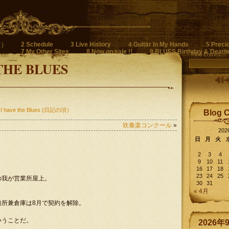
2 Schedule
3 Live History
4 Guitar In My Hands
5 Preci
)
7 My Other Sites
8 Now on sale !!
9 BLUES Birthday & Death
Find Entries
THE BLUES
 I have the Blues (日記の項）
Blog 
吹奏楽コンクール
»
20
日
月
火
2
3
4
9
10
11
16
17
18
23
24
25
の我が営業所屋上。
30
31
« 4月
所兼倉庫は8月で契約を解除。
いうことだ。
2026年