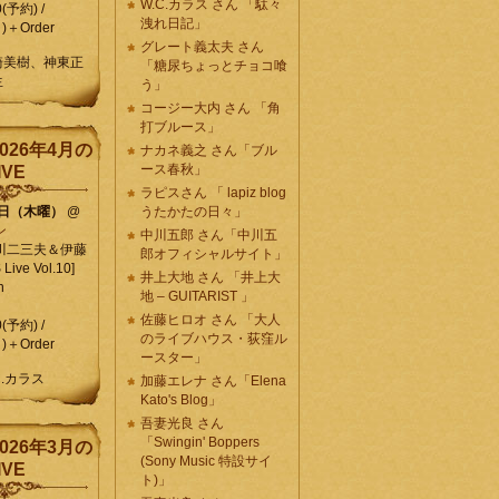
W.C.カラス さん 「駄々
0(予約) /
洩れ日記」
)＋Order
グレート義太夫 さん
崎美樹、神東正
「糖尿ちょっとチョコ喰
生
う」
コージー大内 さん 「角
打ブルース」
026年4月の
ナカネ義之 さん「ブル
ース春秋」
IVE
ラピスさん 「 lapiz blog
9日（木曜）
@
うたかたの日々」
ン
中川五郎 さん「中川五
川二三夫＆伊藤
郎オフィシャルサイト」
ive Vol.10]
井上大地 さん 「井上大
n
地 – GUITARIST 」
佐藤ヒロオ さん 「大人
0(予約) /
のライブハウス・荻窪ル
)＋Order
ースター」
C.カラス
加藤エレナ さん「Elena
Kato's Blog」
吾妻光良 さん
「Swingin' Boppers
026年3月の
(Sony Music 特設サイ
IVE
ト)」