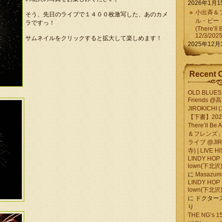
2026年1月1
小出斉＆フ
そう、先日のライブで１４００枚激写した、あのカメ
ル・ビー
ラですっ！
(There’ll 
12/3/202
サムネイルをクリックすると拡大して楽しめます！
2025年12月
Recent 
OLD BLUES 
Friends @
JIROKICHI (
【下書】2026.
There’ll B
＆フレンズ」
ライブ @JIR
寺) | LIVE 
LINDY HOP 
lown(下北沢) 
に
Masazumi 
LINDY HOP 
lown(下北沢) 
に
ドクター
り
THE NG’s