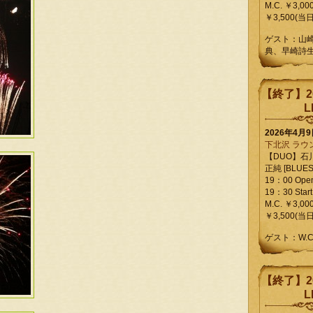
M.C. ￥3,00
￥3,500(当日
ゲスト：山
典、早崎詩
【終了】2
L
2026年4月
下北沢 ラウ
【DUO】石
正純 [BLUES L
19：00 Ope
19：30 Start
M.C. ￥3,00
￥3,500(当日
ゲスト：W.
【終了】2
L