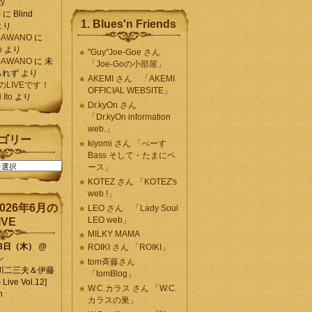
ty
)
に
Blind
1. Blues'n Friends
より
K SAWANO
に
o
より
"Guy"Joe-Goe さん
K SAWANO
に
未
「Joe-Goの小部屋」
られず
より
AKEMI さん 「AKEMI
月のLIVEです！
OFFICIAL WEBSITE」
Ito
より
Dr.kyOn さん
「Dr.kyOn information
web.」
ゴリー
kiyomi さん 「べーす
Bass そして・たまにベ
ース」
KOTEZ さん 「KOTEZ's
web !」
026年6月の
LEO さん 「Lady Soul
LEO web」
IVE
MILKY MAMA
18日（木）
@
ROIKI さん 「ROIKI」
ン
tom斉藤さん
川二三夫＆伊藤
「tomBlog」
ive Vol.12]
W.C.カラス さん 「W.C.
n
カラスの巣」