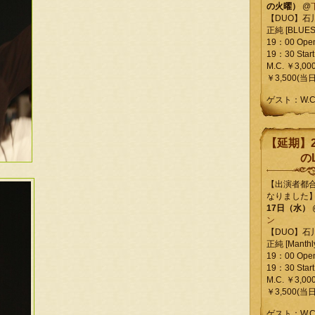
の火曜）
@
【DUO】石
正純 [BLUES L
19：00 Ope
19：30 Start
M.C. ￥3,00
￥3,500(当日
ゲスト：W.
【延期】2
のL
【出演者都
なりました
17日（水）
ン
【DUO】石
正純 [Manthly
19：00 Ope
19：30 Start
M.C. ￥3,00
￥3,500(当日
ゲスト：W.