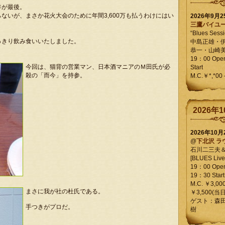
年が最後。
ないが、まさか花火大会のために年間3,600万も払うわけにはい
2026年9月
三鷹バイユ
“Blues Sessi
っきり飲み食いいたしました。
中島正雄・
恭一・山崎
19：00 Op
今回は、猫背の営業マン、日本酒マニアのＭ田氏が必
Start
殺の「而今」を持参。
M.C.￥*,*00
2026年1
2026年10
@
下北沢 ラ
石川二三夫
[BLUES Live 
19：00 Ope
19：30 Start
M.C. ￥3,00
まさに我が社の杜氏である。
￥3,500(当日
ゲスト：森
手つきがプロだ。
樹