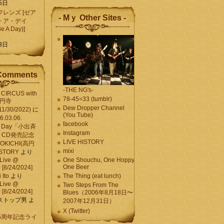
5日
レンズ [ゼア
- Mｙ Other Sites -
・ア・デイ
Be A Day)]
5
3日
Comments
-THE NG's-
CIRCUS with
78-45=33 (tumblr)
高円寺
Dew Dropper Channel
11/30/2022)
に
(You Tube)
03.06.
facebook
e A Day「小出斉
Instagram
CD発売記念
LIVE HISTORY
OKICHI(高円
mixi
HISTORY
より
Live @
One Shouchu, One Hoppy.
One Beer
[8/24/2024]
Ito
より
The Thing (eat lunch)
Live @
Two Steps From The
[8/24/2024]
Blues（2006年8月18日〜
ストップ男
よ
2007年12月31日）
X (Twitter)
 15周年記念ライ