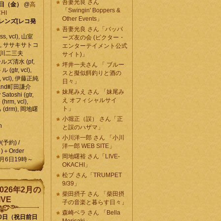
吾妻光良 さん
6日（金）
@
高
「Swingin' Boppers &
HI
Other Events」
レンズ[レコ発
吾妻光良 さん「バッパ
, vcl), 山室
ーズ友の会 (ビクター・
vcl), ササキサトコ
エンターテイメント公式
, 石川二三夫
サイト)」
ールズ清水 (pf,
坪井一夫さん 「 ブルー
 (gtr, vcl),
スと擬似餌釣りと酒の
, vcl), 伊藤正純
日々」
 , and町田謙介
妹尾みえ さん 「妹尾み
y Satoshi (gtr,
え オフィシャルサイ
o (hrm, vcl),
ト」
 (drm), 岡地曙
小堀正（誤） さん「正
n
と誤のハザマ」
小川洋一郎 さん 「小川
0(予約) /
洋一郎 WEB SITE」
)＋Order
岡地曙裕 さん「LIVE-
月6日19時～
OKACHI」
松ブ さん「TRUMPET
9/39」
026年2月の
柴田摂子 さん 「柴田摂
IVE
子の音楽と暮らす日々」
森崎ベラ さん 「Bella
10日（祝日前日