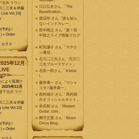
Morisaki」
下北沢 ラウン
江口弘史さん 「The
川二三夫＆伊藤
Bassification」
ive Vol.10]
渡辺玲 さん「誰も知ら
n
ないインドカレー」
0(予約) /
田中晴之 さん「新！田
)＋Order
中晴之ライブ情報ブログ
」
C.カラス
町田謙介 さん「マチケ
ン通信」
石川二三夫さん「石川二
025年12月
三夫ブルースサイト」
IVE
石田一郎さん「８beat
!」
合により延期と
藤井康一 さん「ウシャ
】
2025年12月
コダ / 藤井康一」
@
下北沢 ラウ
西村雄介 さん「西村雄
介オフィシャルサイト」
川二三夫＆伊藤
長見順 さん「Madam
 Live Vol.10]
Guitar. com」
n
陶守正寛 さん「Blues
Ginza Blog」
0(予約) /
)＋Order
C.カラス