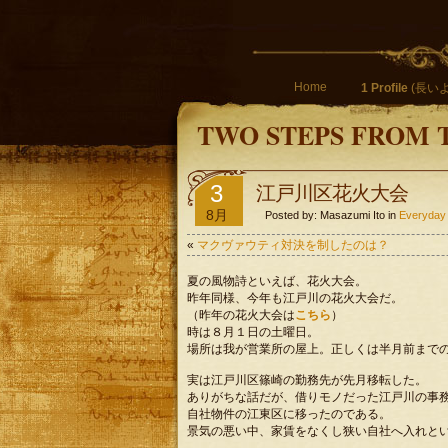
Home
1 Profile
(長いよ
TWO STEPS FROM 
3
江戸川区花火大会
8月
Posted by: Masazumi Ito in
Everyday
«
マクヴァウティ対決を制したのは？
夏の風物詩といえば、花火大会。
昨年同様、今年も江戸川の花火大会だ。
（昨年の花火大会は
こちら
）
時は８月１日の土曜日。
場所は我が営業所の屋上。正しくは半月前まで
実は江戸川区篠崎の勤務先が先月移転した。
ありがちな話だが、借りモノだった江戸川の事務
自社物件の江東区に移ったのである。
景気の悪い中、家賃をなくし狭い自社へ入れと