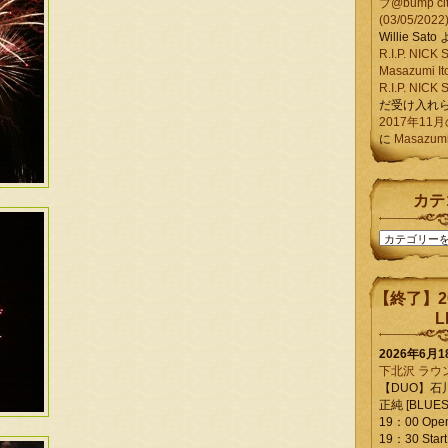
ブ@bump ci
(03/05/2022
Willie Sato
R.I.P. NIC
Masazumi It
R.I.P. NIC
だ受け入れ
2017年11
に
Masazumi 
カテ
カ
テ
ゴ
リ
【終了】2
ー
L
2026年6月
下北沢 ラウ
【DUO】石
正純 [BLUES L
19：00 Ope
19：30 Start