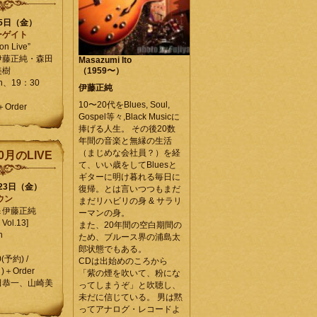
25日（金）
ーゲイト
on Live”
伊藤正純・森田
Masazumi Ito
美樹
（1959〜）
en、19：30
伊藤正純
10〜20代をBlues, Soul,
＋Order
Gospel等々,Black Musicに
捧げる人生。 その後20数
年間の音楽と無縁の生活
（まじめな会社員？）を経
0月のLIVE
て、いい歳をしてBluesと
ギターに明け暮れる毎日に
月23日（金）
復帰。とは言いつつもまだ
ウン
まだリハビリの身 & サラリ
＆伊藤正純
ーマンの身。
Vol.13]
また、20年間の空白期間の
n
ため、ブルース界の浦島太
郎状態でもある。
0(予約) /
CDは出始めのころから
)＋Order
「紫の煙を吹いて、粉にな
田恭一、山崎美
ってしまうぞ」と吹聴し、
未だに信じている。 男は黙
ってアナログ・レコードよ