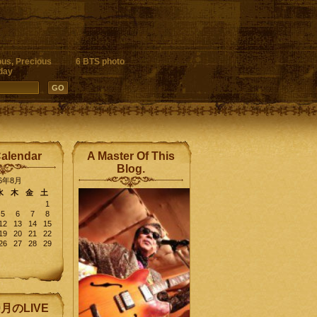
ous, Precious
6 BTS photo
day
Calendar
A Master Of This
Blog.
26年8月
水
木
金
土
1
5
6
7
8
12
13
14
15
19
20
21
22
26
27
28
29
9月のLIVE