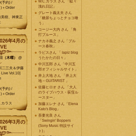
W.C.カラス さん 「駄々
0(予約) /
洩れ日記」
)＋Order
グレート義太夫 さん
崎美樹、神東正
「糖尿ちょっとチョコ喰
生
う」
コージー大内 さん 「角
打ブルース」
026年4月の
ナカネ義之 さん「ブル
ース春秋」
IVE
ラピスさん 「 lapiz blog
9日（木曜）
@
うたかたの日々」
ン
中川五郎 さん「中川五
川二三夫＆伊藤
郎オフィシャルサイト」
ive Vol.10]
井上大地 さん 「井上大
n
地 – GUITARIST 」
佐藤ヒロオ さん 「大人
0(予約) /
のライブハウス・荻窪ル
)＋Order
ースター」
C.カラス
加藤エレナ さん「Elena
Kato's Blog」
吾妻光良 さん
「Swingin' Boppers
026年3月の
(Sony Music 特設サイ
IVE
ト)」