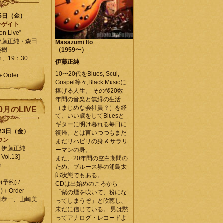
25日（金）
ーゲイト
on Live”
伊藤正純・森田
Masazumi Ito
美樹
（1959〜）
en、19：30
伊藤正純
10〜20代をBlues, Soul,
＋Order
Gospel等々,Black Musicに
捧げる人生。 その後20数
年間の音楽と無縁の生活
（まじめな会社員？）を経
0月のLIVE
て、いい歳をしてBluesと
ギターに明け暮れる毎日に
月23日（金）
復帰。とは言いつつもまだ
ウン
まだリハビリの身 & サラリ
＆伊藤正純
ーマンの身。
Vol.13]
また、20年間の空白期間の
n
ため、ブルース界の浦島太
郎状態でもある。
0(予約) /
CDは出始めのころから
)＋Order
「紫の煙を吹いて、粉にな
田恭一、山崎美
ってしまうぞ」と吹聴し、
未だに信じている。 男は黙
ってアナログ・レコードよ