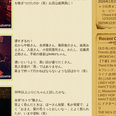
2026年1月1
を嗅ぎつけたのか（笑）お店は超満員に！
小出斉＆フ
ル・ビー
(There’ll 
12/3/202
2025年12月
Recent 
濃すぎるわ！
左から中根さん、永井隆さん、菊田俊介さん、妹尾み
OLD BLUES 
えさん、入道さん、小安田憲司さん、わたし、近藤房
Friends @
之助さん。手前の後姿はkotezちゃん。
JIROKICHI (
【下書】2026.
濃いというより、黒い話が盛りだくさん。
There’ll B
黒人音楽の「黒」ではありません。
＆フレンズ」
墓まで持って行かねばならないような話ばかり（笑）
ライブ @JIR
寺) | LIVE 
LINDY HOP 
lown(下北沢) 
に
Masazumi 
30年以上ぶりにちゃんと話したかな。
LINDY HOP 
lown(下北沢) 
永井”ホトケ”隆さん。
に
ドクター
昔よく呑んだときは、ほーさん短髪、私が長髪で、よ
り
く「おまえ、髪の毛うっとおしいな～」とよく怒られ
THE NG’s
たが、いまや逆転（笑）