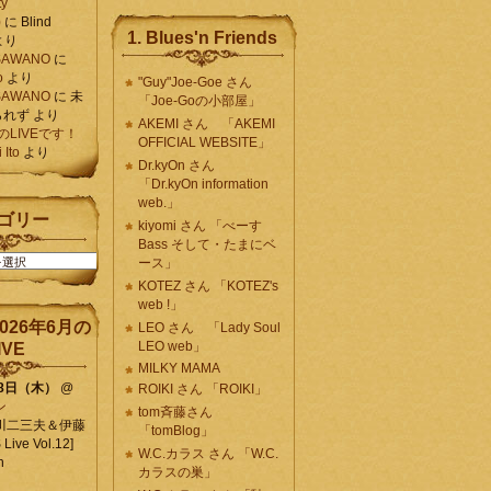
ty
)
に
Blind
1. Blues'n Friends
より
K SAWANO
に
o
より
"Guy"Joe-Goe さん
K SAWANO
に
未
「Joe-Goの小部屋」
られず
より
AKEMI さん 「AKEMI
月のLIVEです！
OFFICIAL WEBSITE」
Ito
より
Dr.kyOn さん
「Dr.kyOn information
web.」
ゴリー
kiyomi さん 「べーす
Bass そして・たまにベ
ース」
KOTEZ さん 「KOTEZ's
web !」
026年6月の
LEO さん 「Lady Soul
LEO web」
IVE
MILKY MAMA
18日（木）
@
ROIKI さん 「ROIKI」
ン
tom斉藤さん
川二三夫＆伊藤
「tomBlog」
ive Vol.12]
W.C.カラス さん 「W.C.
n
カラスの巣」