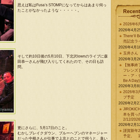
思えば私はFusa’s STOMPになってからはあまり伺っ
たことがなかったような・・・・・。
Recent
2026年
2026年4月2
There’ll 
売記念ラ
2026年4月1
玉井さん
そして約10日後の5月10日、下北沢lownのライブに森
2026年3月2
田恭一さんが飛び入りしてくれたので、その日も訪
【無事終
問。
フレンズ 
ー・ア・デイ 
Be A Day)
2026年3月
2026年
ブ予定
2026年2月2
JIROKI
本を買
2/12/202
2026年2月1
更にさらに、5月17日のこと。
謹賀新年2
むかしブレイクダウン、ブルーヘブンのマネージャー
予定。 1/
だった中根さんが仕事で上京とのことで伺うと、臭い