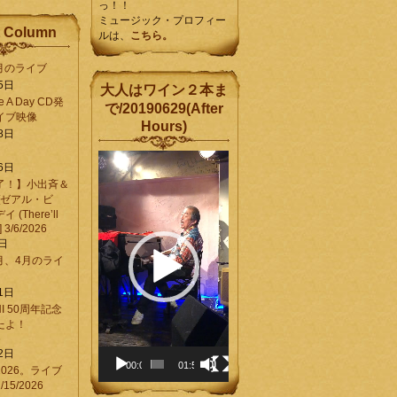
っ！！
ミュージック・プロフィー
 Column
ルは、
こちら。
6月のライブ
5日
大人はワイン２本ま
Be A Day CD発
で/20190629(After
イブ映像
Hours)
8日
動
6日
画
了！】小出斉＆
プ
[ゼアル・ビ
レ
(There’ll
ー
] 3/6/2026
ヤ
8日
ー
3月、4月のライ
1日
CHI 50周年記念
ったよ！
6
2日
00:00
01:58
026。ライブ
15/2026