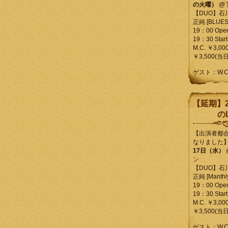
の火曜）
@
【DUO】石
正純 [BLUES L
19：00 Ope
19：30 Start
M.C. ￥3,00
￥3,500(当日
ゲスト：W.
【延期】2
のL
【出演者都
なりました
17日（水）
ン
【DUO】石
正純 [Manthly
19：00 Ope
19：30 Start
M.C. ￥3,00
￥3,500(当日
ゲスト：W.