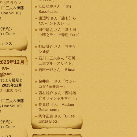
Morisaki」
下北沢 ラウン
江口弘史さん 「The
川二三夫＆伊藤
Bassification」
ive Vol.10]
渡辺玲 さん「誰も知ら
n
ないインドカレー」
0(予約) /
田中晴之 さん「新！田
)＋Order
中晴之ライブ情報ブログ
」
C.カラス
町田謙介 さん「マチケ
ン通信」
石川二三夫さん「石川二
025年12月
三夫ブルースサイト」
IVE
石田一郎さん「８beat
!」
合により延期と
藤井康一 さん「ウシャ
】
2025年12月
コダ / 藤井康一」
@
下北沢 ラウ
西村雄介 さん「西村雄
介オフィシャルサイト」
川二三夫＆伊藤
長見順 さん「Madam
 Live Vol.10]
Guitar. com」
n
陶守正寛 さん「Blues
Ginza Blog」
0(予約) /
)＋Order
C.カラス