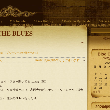
2 Schedule
3 Live History
4 Guitar In My Hands
5 Preci
)
7 My Other Sites
8 Now on sale !!
9 BLUES Birthday & Death
Find Entries
THE BLUES
n Soul （ブルージーな仲間たちの項）
Blog 
7)
lown 5周年おめでとうございます！
»
20
日
月
火
。
2
3
4
9
10
11
16
17
18
ウェイ・スター聞いてましたね（笑）
23
24
25
ね。
30
31
はすっかり常連となり、高円寺のビスケット・タイムとか吉祥寺
« 4月
い下北沢のZEMへ行ったり。
2026年