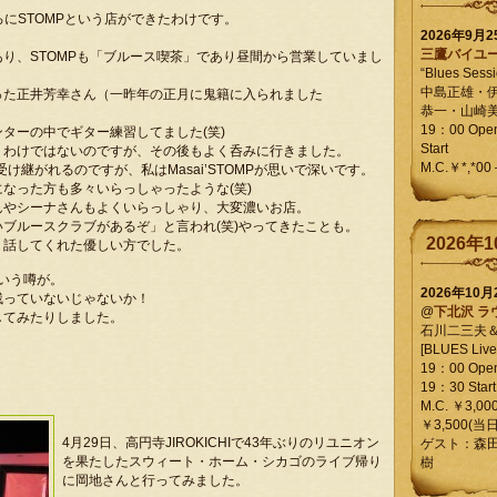
にSTOMPという店ができたわけです。
2026年9月
三鷹バイユ
り、STOMPも「ブルース喫茶」であり昼間から営業していまし
“Blues Sessi
中島正雄・
った正井芳幸さん（一昨年の正月に鬼籍に入られました
恭一・山崎
19：00 Op
ターの中でギター練習してました(笑)
Start
うわけではないのですが、その後もよく呑みに行きました。
M.C.￥*,*00
け継がれるのですが、私はMasai’STOMPが思いで深いです。
なった方も多々いらっしゃったような(笑)
んやシーナさんもよくいらっしゃり、大変濃いお店。
ブルースクラブがあるぞ」と言われ(笑)やってきたことも。
2026年1
う話してくれた優しい方でした。
という噂が。
2026年10
残っていないじゃないか！
@
下北沢 ラ
してみたりしました。
石川二三夫
[BLUES Live 
19：00 Ope
19：30 Start
M.C. ￥3,00
￥3,500(当日
4月29日、高円寺JIROKICHIで43年ぶりのリユニオン
ゲスト：森
を果たしたスウィート・ホーム・シカゴのライブ帰り
樹
に岡地さんと行ってみました。