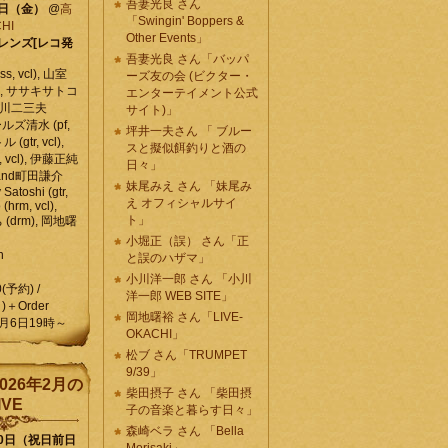
吾妻光良 さん
6日（金）
@
高
「Swingin' Boppers &
HI
Other Events」
レンズ[レコ発
吾妻光良 さん「バッパ
, vcl), 山室
ーズ友の会 (ビクター・
vcl), ササキサトコ
エンターテイメント公式
, 石川二三夫
サイト)」
ールズ清水 (pf,
坪井一夫さん 「 ブルー
 (gtr, vcl),
スと擬似餌釣りと酒の
, vcl), 伊藤正純
日々」
 , and町田謙介
妹尾みえ さん 「妹尾み
y Satoshi (gtr,
え オフィシャルサイ
o (hrm, vcl),
ト」
 (drm), 岡地曙
小堀正（誤） さん「正
n
と誤のハザマ」
小川洋一郎 さん 「小川
0(予約) /
洋一郎 WEB SITE」
)＋Order
岡地曙裕 さん「LIVE-
月6日19時～
OKACHI」
松ブ さん「TRUMPET
9/39」
026年2月の
柴田摂子 さん 「柴田摂
IVE
子の音楽と暮らす日々」
森崎ベラ さん 「Bella
10日（祝日前日