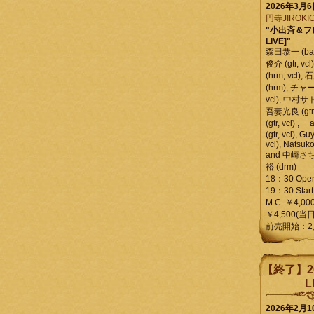
2026年3月
円寺JIROKIC
"小出斉＆フ
LIVE]"
森田恭一 (bass
俊介 (gtr, 
(hrm, vcl)
(hrm), チャ
vcl), 中村サトル
吾妻光良 (gtr
(gtr, vcl)
(gtr, vcl), Gu
vcl), Natsuk
and 中崎さち
裕 (drm)
18：30 Ope
19：30 Start
M.C. ￥4,00
￥4,500(当日
前売開始：2
【終了】2
L
2026年2月