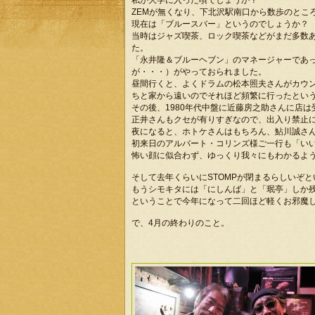
私が大学に入った頃でしょうか？
ZEMが無くなり、下北沢駅南口から数歩のところ
現在は「ブルースバー」というのでしょうか？
当時はジャズ喫茶、ロック喫茶などがまだ多数あ
た。
「永井隆＆ブルーヘブン」のマネージャーであ
が・・・）がやっておられました。
昼間行くと、よくドラムの松本照夫さんがカウン
ちと家から遠いのでそれほど頻繁に行ったとい
その後、1980年代中盤に近藤房之助さんに店は受
正井さんもクセが有りすぎなので、出入り禁止に
夜になると、ホトケさんはもちろん、鮎川誠さ
初来日のアルバート・コリンズ様ご一行も「いい
怖い顔に似合わず、ゆっくり我々にもわかるよ
そして去年くらいにSTOMPが閉まるらしいぞ
もうシモキタには「にしんば」と「珉亭」しか
ということで今年になって二回ほど軽くお邪魔
で、4月の終わりのこと。