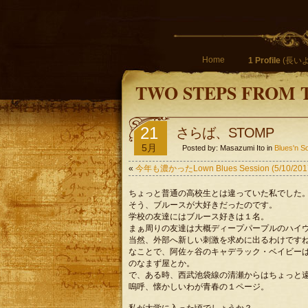
Home
1 Profile
(長いよ
TWO STEPS FROM 
21
さらば、STOMP
5月
Posted by: Masazumi Ito in
Blues'
«
今年も濃かったLown Blues Session (5/10/201
ちょっと普通の高校生とは違っていた私でした
そう、ブルースが大好きだったのです。
学校の友達にはブルース好きは１名。
まぁ周りの友達は大概ディープパープルのハイ
当然、外部へ新しい刺激を求めに出るわけです
なことで、阿佐ヶ谷のキャデラック・ベイビー
のなまず屋とか。
で、ある時、西武池袋線の清瀬からはちょっと遠
嗚呼、懐かしいわが青春の１ページ。