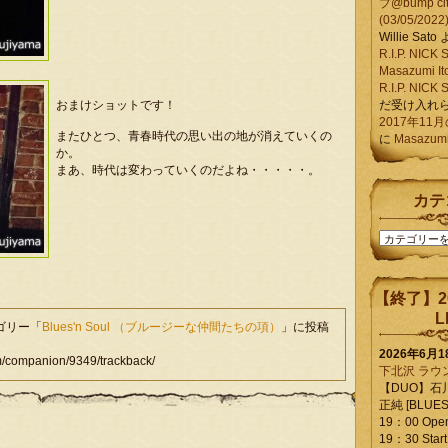
ブ@bump ci
(03/05/2022
Willie Sato
R.I.P. NIC
Masazumi It
R.I.P. NIC
おまけショットです！
だ受け入れ
2017年11
またひとつ、青春時代の思い出の地が消えていくの
に
Masazumi 
か。
まあ、時代は変わっていくのだよね・・・・・。
カテ
カ
テ
ゴ
リ
【終了】2
ー
L
テゴリー「
Blues'n Soul （ブルージーな仲間たちの項）
」に投稿
2026年6月
companion/9349/trackback/
下北沢 ラウ
【DUO】石
正純 [BLUES L
19：00 Ope
19：30 Start