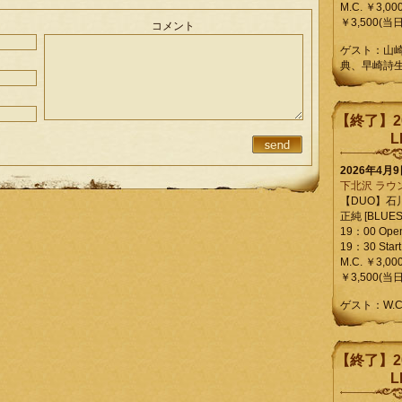
M.C. ￥3,00
￥3,500(当日
コメント
ゲスト：山
典、早崎詩
【終了】2
L
2026年4月
下北沢 ラウ
【DUO】石
正純 [BLUES L
19：00 Ope
19：30 Start
M.C. ￥3,00
￥3,500(当日
ゲスト：W.
【終了】2
L