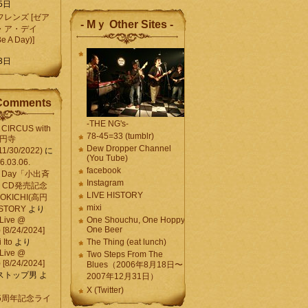
5日
レンズ [ゼア
- Mｙ Other Sites -
・ア・デイ
Be A Day)]
5
3日
Comments
-THE NG's-
CIRCUS with
78-45=33 (tumblr)
高円寺
Dew Dropper Channel
11/30/2022)
に
(You Tube)
03.06.
facebook
e A Day「小出斉
Instagram
CD発売記念
LIVE HISTORY
OKICHI(高円
mixi
HISTORY
より
Live @
One Shouchu, One Hoppy.
One Beer
[8/24/2024]
Ito
より
The Thing (eat lunch)
Live @
Two Steps From The
[8/24/2024]
Blues（2006年8月18日〜
ストップ男
よ
2007年12月31日）
X (Twitter)
 15周年記念ライ