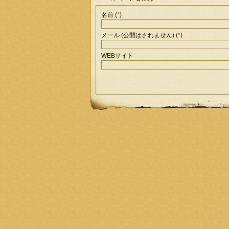
名前 (
*
)
メール (公開はされません) (
*
)
WEBサイト