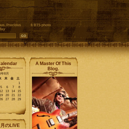
ous, Precious
6 BTS photo
day
Calendar
A Master Of This
Blog.
26年8月
水
木
金
土
1
5
6
7
8
12
13
14
15
19
20
21
22
26
27
28
29
9月のLIVE