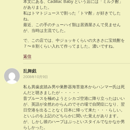
本文にある、Cadillac Baby という店には「ミルク酎」
がありました。
私はトマトジュースで割った「トマ酎」が好きでした
ね。
最近、この手のチューハイ類は居酒屋さんで見ません
が、当時は主流でした。
で、この店では、中ジョッキくらいの大きさに宝焼酎を
７〜８割くらい入れて作ってました。濃いですね。
返信
乱舞戯
2008年10月9日
私も異歯皮踏み男や巣酢器海苔遊木からハンマー氏は死
んだと聴きましたが・・・・・
昔ブルースを極めようとシカゴ空港に降り立ったはいい
が、英語が全然わからんのでその場で自閉症になり、翌
日空港を出ることなく日本に帰って来た・・・らしい。
といふのを上記のどちらかに聞いた覚えがあります。
が、しかし彼のハープはぶっといスタイルでなかなか男
らしかった。