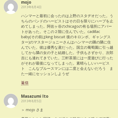
mojo
2013年8月4日
ハンマーと最初に会ったのは上野のスタヂオだった。う
ちらのバンドのハーピストはその日を限りにハープを止
めてしまった。阿佐ヶ谷のchicagoの有る場所にアパー
トがあった。そこの２階に住んでいた。cadillac
baby(その前はking biscuit 後のキロンボ、ギャングス
ター)のマスタージョニーさんはハンマーの隣の隣に住
んでいた。彼は優秀な鳶だった。国立の葡萄園に引っ越
してから隣の女の子と結婚した。子供もさずかり、次郎
吉にも連れてきていた。三軒茶屋には一度遊びに行った
がそれが最後になってしまった。素晴らしいハーピス
ト こんなブルースマンには二度と会えないだろう ま
た一緒にセッションしようぜ
返信
Masazumi Ito
2013年8月5日
＞ mojo さま