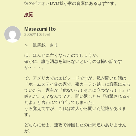
彼のビデオ＞DVD我が家の倉庫にあるはずです。
返信
Masazumi Ito
2008年10月9日
＞ 乱舞戯 さま
ほ、ほんとに亡くなったのでしょうか。
確かに、誰も消息を知らないというのは怖い話です
が・・・。
で、アメリカでのエピソードですが、私が聞いた話は
「ホームステイ先の家で、夜カーテン越しに窓際に立っ
ていたら、家主が『危ないっ！そこに立つなっ！！』と
叫んだ。え？なんで？と、問い返したら『狙撃されるん
だよ』と言われてビビッてしまった」
うろ覚えですが、これは本人から聞いた記憶がありま
す。
どちらにせよ、速攻で帰国したのは間違いありません
が。