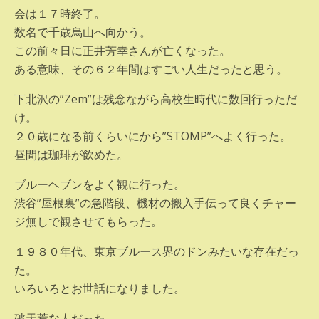
会は１７時終了。
数名で千歳烏山へ向かう。
この前々日に正井芳幸さんが亡くなった。
ある意味、その６２年間はすごい人生だったと思う。
下北沢の”Zem”は残念ながら高校生時代に数回行っただ
け。
２０歳になる前くらいにから”STOMP”へよく行った。
昼間は珈琲が飲めた。
ブルーヘブンをよく観に行った。
渋谷”屋根裏”の急階段、機材の搬入手伝って良くチャー
ジ無しで観させてもらった。
１９８０年代、東京ブルース界のドンみたいな存在だっ
た。
いろいろとお世話になりました。
破天荒な人だった。