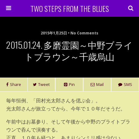
TWO STEPS FROM THE BLUES
2015年1月25日 • No Comments
2015.01.24. 多磨霊園～中野ブライ
トブラウン～千歳烏山
Share
Tweet
Pin
Mail
SMS
毎年恒例、「田村光太郎さんを偲ぶ会」。
光太郎さんが旅立ってから、今年で１０年だそうだ。
午前中はお墓参り、そして午後から中野のブライトブラ
ウンで呑んで演奏する。
正直、１０年も経つと、あまりシンミリ感は少ない。