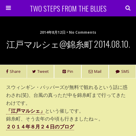
TWO STEPS FROM THE BLUES
2014年8月12日 • No Comments
江戸マルシェ@錦糸町 2014.08.10.
Share
Tweet
Pin
Mail
SMS
スウィンギン・バッパーズが無料で観れるという話に惑
わされ(笑)、台風の真っただ中を錦糸町まで行ってきた
わけです。
「江戸マルシェ」
という催しです。
錦糸町、そう去年の今頃も行きましたね～。
２０１４年８月２４日のブログ