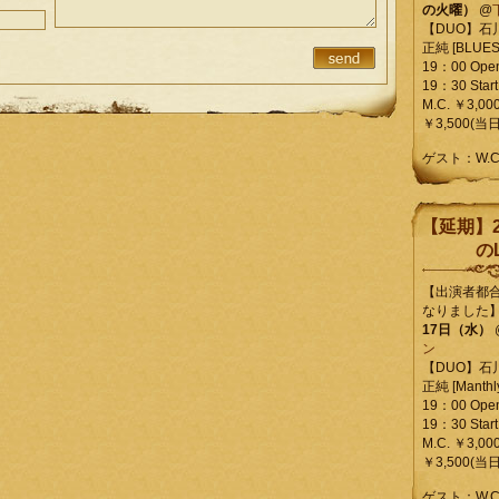
の火曜）
@
【DUO】石
正純 [BLUES L
19：00 Ope
19：30 Start
M.C. ￥3,00
￥3,500(当日
ゲスト：W.
【延期】2
のL
【出演者都
なりました
17日（水）
ン
【DUO】石
正純 [Manthly
19：00 Ope
19：30 Start
M.C. ￥3,00
￥3,500(当日
ゲスト：W.