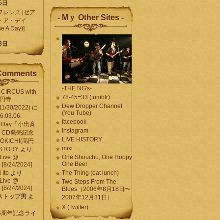
5日
レンズ [ゼア
- Mｙ Other Sites -
・ア・デイ
Be A Day)]
5
3日
Comments
-THE NG's-
CIRCUS with
78-45=33 (tumblr)
高円寺
Dew Dropper Channel
11/30/2022)
に
(You Tube)
03.06.
facebook
e A Day「小出斉
Instagram
CD発売記念
LIVE HISTORY
OKICHI(高円
mixi
HISTORY
より
Live @
One Shouchu, One Hoppy.
One Beer
[8/24/2024]
Ito
より
The Thing (eat lunch)
Live @
Two Steps From The
[8/24/2024]
Blues（2006年8月18日〜
ストップ男
よ
2007年12月31日）
X (Twitter)
 15周年記念ライ