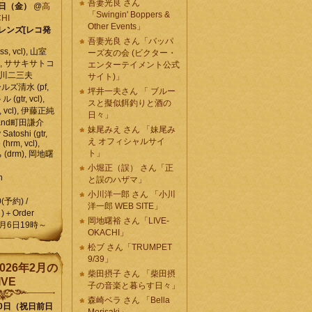
吾妻光良 さん
6日（金）
@
高
「Swingin' Boppers &
HI
Other Events」
レンズ[レコ発
吾妻光良 さん「バッパ
, vcl), 山室
ーズ友の会 (ビクター・
vcl), ササキサトコ
エンターテイメント公式
, 石川二三夫
サイト)」
ールズ清水 (pf,
坪井一夫さん 「 ブルー
 (gtr, vcl),
スと擬似餌釣りと酒の
, vcl), 伊藤正純
日々」
 , and町田謙介
妹尾みえ さん 「妹尾み
y Satoshi (gtr,
え オフィシャルサイ
o (hrm, vcl),
ト」
 (drm), 岡地曙
小堀正（誤） さん「正
n
と誤のハザマ」
小川洋一郎 さん 「小川
0(予約) /
洋一郎 WEB SITE」
)＋Order
岡地曙裕 さん「LIVE-
月6日19時～
OKACHI」
松ブ さん「TRUMPET
9/39」
026年2月の
柴田摂子 さん 「柴田摂
IVE
子の音楽と暮らす日々」
森崎ベラ さん 「Bella
10日（祝日前日