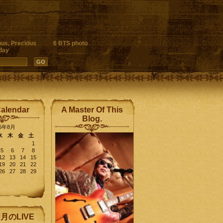
ous, Precious
6 BTS photo
day
Calendar
A Master Of This
Blog.
26年8月
水
木
金
土
1
5
6
7
8
12
13
14
15
19
20
21
22
26
27
28
29
9月のLIVE