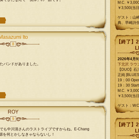
M.C. ￥3,00
￥3,500(当日
ゲスト：山
典、早崎詩
Masazumi Ito
【終了】2
8
L
2026年4月
たバンドがありました。
下北沢 ラウ
【DUO】石
正純 [BLUES L
19：00 Ope
19：30 Start
M.C. ￥3,00
￥3,500(当日
ゲスト：W.
ROY
9
【終了】2
も中川清さんのラストライブですからね。E-Chang
L
の音源を何とかしなきゃならないし！