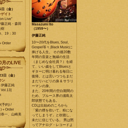
25日（金）
ーゲイト
on Live”
伊藤正純・森田
Masazumi Ito
美樹
（1959〜）
en、19：30
伊藤正純
10〜20代をBlues, Soul,
＋Order
Gospel等々,Black Musicに
捧げる人生。 その後20数
年間の音楽と無縁の生活
（まじめな会社員？）を経
0月のLIVE
て、いい歳をしてBluesと
ギターに明け暮れる毎日に
月23日（金）
復帰。とは言いつつもまだ
ウン
まだリハビリの身 & サラリ
＆伊藤正純
ーマンの身。
Vol.13]
また、20年間の空白期間の
n
ため、ブルース界の浦島太
郎状態でもある。
0(予約) /
CDは出始めのころから
)＋Order
「紫の煙を吹いて、粉にな
田恭一、山崎美
ってしまうぞ」と吹聴し、
未だに信じている。 男は黙
ってアナログ・レコードよ