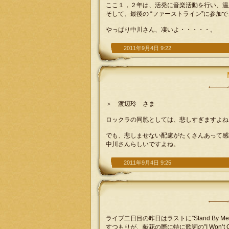
ここ１，２年は、活発に音楽活動を行い、温
そして、最後の “ファーストライン”に参加
やっぱり中川さん、凄いよ・・・・・。
2011年9月4日 9:22
＞ 渡辺玲 さま
ロックラの同胞としては、悲しすぎますよね
でも、悲しませない配慮がたくさんあって感
中川さんらしいですよね。
2011年9月4日 9:25
ライブ二日目の昨日はラストに”Stand B
すつもりが、献花の際に特に歌詞の”I Won’t C