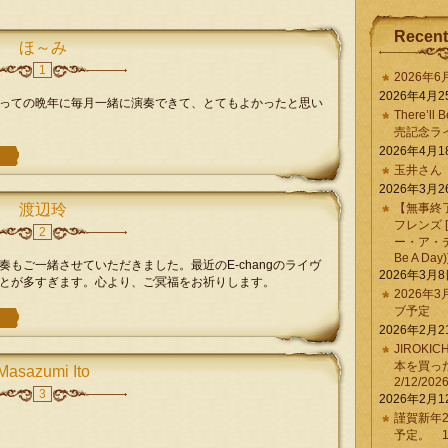
Recent
ほ～み
1
2026年
2026年4月2
っての晩年に毎月一緒に演奏できて、とてもよかったと思い
There’ll 
売記念ラ
2026年4月1
玉井さん
2026年3月2
渡辺玲
【無事終
フレンズ 
2
ー・ア・デイ 
Be A Day)
もご一緒させていただきました。最近のE-changのライヴ
2026年3月
とが多すぎます。心より、ご冥福をお祈りします。
2026年
ブ予定
2026年2月2
JIROKI
本を買
Masazumi Ito
2/12/202
3
2026年2月1
謹賀新年2
予定。 1/