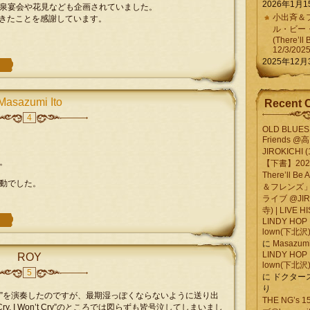
2026年1月1
泉宴会や花見なども企画されていました。
小出斉＆フ
できたことを感謝しています。
ル・ビー
(There’ll 
12/3/202
2025年12月
Masazumi Ito
Recent 
4
OLD BLUES 
Friends @
JIROKICHI (
。
【下書】2026.
There’ll B
動でした。
＆フレンズ」
ライブ @JIR
寺) | LIVE 
LINDY HOP 
lown(下北沢) 
に
Masazumi 
LINDY HOP 
ROY
lown(下北沢) 
5
に
ドクター
り
y Me”を演奏したのですが、最期湿っぽくならないように送り出
THE NG’s
ry, I Won’t Cry”のところでは図らずも皆号泣してしまいまし