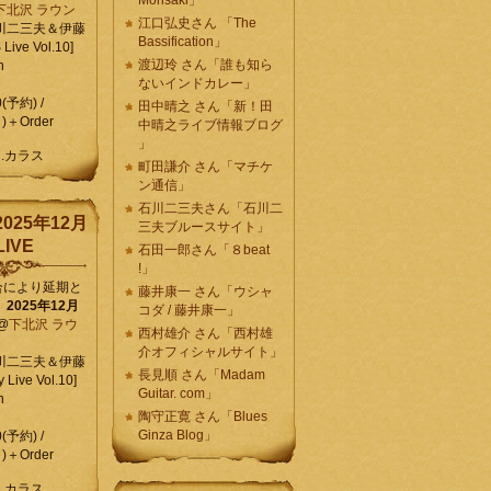
Morisaki」
下北沢 ラウン
江口弘史さん 「The
川二三夫＆伊藤
Bassification」
ive Vol.10]
渡辺玲 さん「誰も知ら
n
ないインドカレー」
0(予約) /
田中晴之 さん「新！田
)＋Order
中晴之ライブ情報ブログ
」
C.カラス
町田謙介 さん「マチケ
ン通信」
石川二三夫さん「石川二
025年12月
三夫ブルースサイト」
IVE
石田一郎さん「８beat
!」
合により延期と
藤井康一 さん「ウシャ
】
2025年12月
コダ / 藤井康一」
@
下北沢 ラウ
西村雄介 さん「西村雄
介オフィシャルサイト」
川二三夫＆伊藤
長見順 さん「Madam
 Live Vol.10]
Guitar. com」
n
陶守正寛 さん「Blues
Ginza Blog」
0(予約) /
)＋Order
C.カラス