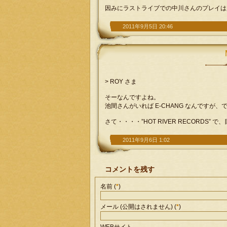
因みにラストライブでの中川さんのプレイは
2011年9月5日 20:46
> ROY さま
そーなんですよね。
池間さんがいれば E-CHANG なんですが、で
さて・・・・”HOT RIVER RECORD
2011年9月6日 1:02
コメントを残す
名前 (
*
)
メール (公開はされません) (
*
)