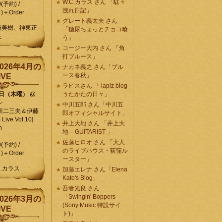
W.C.カラス さん 「駄々
0(予約) /
洩れ日記」
)＋Order
グレート義太夫 さん
崎美樹、神東正
「糖尿ちょっとチョコ喰
生
う」
コージー大内 さん 「角
打ブルース」
026年4月の
ナカネ義之 さん「ブル
ース春秋」
IVE
ラピスさん 「 lapiz blog
9日（木曜）
@
うたかたの日々」
ン
中川五郎 さん「中川五
川二三夫＆伊藤
郎オフィシャルサイト」
ive Vol.10]
井上大地 さん 「井上大
n
地 – GUITARIST 」
佐藤ヒロオ さん 「大人
0(予約) /
のライブハウス・荻窪ル
)＋Order
ースター」
C.カラス
加藤エレナ さん「Elena
Kato's Blog」
吾妻光良 さん
「Swingin' Boppers
026年3月の
(Sony Music 特設サイ
IVE
ト)」