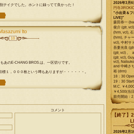
2026年3月
別テイクでした。ホントに録ってて良かった！
円寺JIROKIC
"小出斉＆フ
LIVE]"
森田恭一 (bass
俊介 (gtr, 
Masazumi Ito
(hrm, vcl)
(hrm), チャ
10
vcl), 中村サトル
吾妻光良 (gtr
(gtr, vcl)
(gtr, vcl), Gu
vcl), Natsuk
もあのE-CHANG BROS.は、一区切りです。
and 中崎さち
裕 (drm)
S” で、目標１，０００枚という噂もありますが・・・・・・。
18：30 Ope
19：30 Start
M.C. ￥4,00
￥4,500(当日
前売開始：2
コメント
【終了】2
L
2026年2月