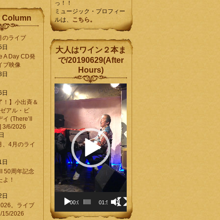
っ！！
ミュージック・プロフィー
 Column
ルは、
こちら。
6月のライブ
5日
大人はワイン２本ま
Be A Day CD発
で/20190629(After
イブ映像
Hours)
8日
動
6日
画
了！】小出斉＆
プ
[ゼアル・ビ
レ
(There’ll
ー
] 3/6/2026
ヤ
8日
ー
3月、4月のライ
1日
CHI 50周年記念
ったよ！
6
2日
00:00
01:58
026。ライブ
15/2026