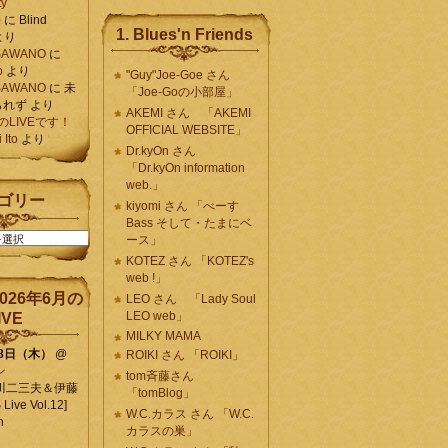
ty
)
に
Blind
1. Blues'n Friends
より
K SAWANO
に
o
より
"Guy"Joe-Goe さん
K SAWANO
に
未
「Joe-Goの小部屋」
られず
より
AKEMI さん 「AKEMI
月のLIVEです！
OFFICIAL WEBSITE」
Ito
より
Dr.kyOn さん
「Dr.kyOn information
web.」
ゴリー
kiyomi さん 「べーす
Bass そして・たまにベ
ース」
KOTEZ さん 「KOTEZ's
web !」
026年6月の
LEO さん 「Lady Soul
LEO web」
IVE
MILKY MAMA
18日（木）
@
ROIKI さん 「ROIKI」
ン
tom斉藤さん
川二三夫＆伊藤
「tomBlog」
ive Vol.12]
W.C.カラス さん 「W.C.
n
カラスの巣」