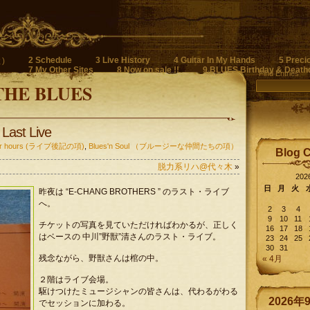
2 Schedule
3 Live History
4 Guitar In My Hands
5 Preci
)
7 My Other Sites
8 Now on sale !!
9 BLUES Birthday & Death
Find Entries
THE BLUES
ast Live
fter hours (ライブ後記の項)
,
Blues'n Soul （ブルージーな仲間たちの項）
Blog 
脱力系リハ@代々木
»
20
日
月
火
昨夜は “E-CHANG BROTHERS ” のラスト・ライブ
へ。
2
3
4
9
10
11
チケットの写真を見ていただければわかるが、正しく
16
17
18
はベースの 中川”野獣”清さんのラスト・ライブ。
23
24
25
30
31
残念ながら、野獣さんは棺の中。
« 4月
２階はライブ会場。
駆けつけたミュージシャンの皆さんは、代わるがわる
2026年
でセッションに加わる。