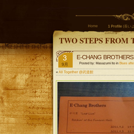
Home
1 Profile
(長いよ
TWO STEPS FROM 
3
E-CHANG BROTHERS L
Posted by: Masazumi Ito in
Blues a
9月
«
All Together @武道館