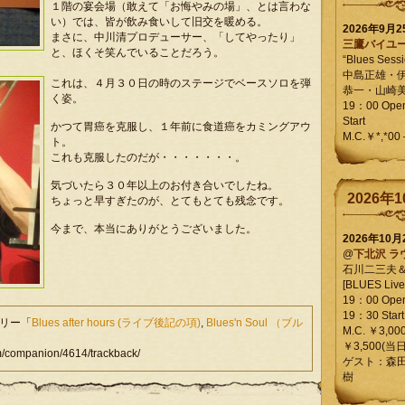
１階の宴会場（敢えて「お悔やみの場」、とは言わな
い）では、皆が飲み食いして旧交を暖める。
2026年9月
まさに、中川清プロデューサー、「してやったり」
三鷹バイユ
と、ほくそ笑んでいることだろう。
“Blues Sessi
中島正雄・
これは、４月３０日の時のステージでベースソロを弾
恭一・山崎
く姿。
19：00 Op
Start
かつて胃癌を克服し、１年前に食道癌をカミングアウ
M.C.￥*,*00
ト。
これも克服したのだが・・・・・・・。
気づいたら３０年以上のお付き合いでしたね。
2026年1
ちょっと早すぎたのが、とてもとても残念です。
今まで、本当にありがとうございました。
2026年10
@
下北沢 ラ
石川二三夫
[BLUES Live 
19：00 Ope
19：30 Start
ゴリー「
Blues after hours (ライブ後記の項)
,
Blues'n Soul （ブル
M.C. ￥3,00
。
￥3,500(当日
companion/4614/trackback/
ゲスト：森
樹