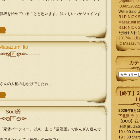
ブ@bump ci
(03/05/2022
Willie Sato
算段を始めていることと思います。我々もいつかジョインす
R.I.P. NIC
Masazumi It
R.I.P. NIC
だ受け入れ
2017年11
に
Masazumi 
Masazumi Ito
6
カテ
カ
テ
さんの人柄のおかげでしたね。
ゴ
リ
【終了】2
ー
L
2026年6月
Soul爺
下北沢 ラウ
7
【DUO】石
正純 [BLUES L
「家賃パーティー」以来、主に「居酒屋」でさんざん遊んで
19：00 Ope
19：30 Start
奏できたなんて「僥倖」の一語です。