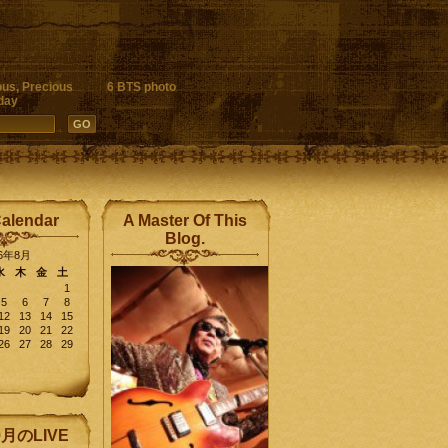
ous, Precious
6 BTS photo
day
Calendar
A Master Of This
Blog.
26年8月
水
木
金
土
1
5
6
7
8
12
13
14
15
19
20
21
22
26
27
28
29
9月のLIVE