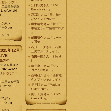
Morisaki」
下北沢 ラウン
江口弘史さん 「The
川二三夫＆伊藤
Bassification」
ive Vol.10]
渡辺玲 さん「誰も知ら
n
ないインドカレー」
0(予約) /
田中晴之 さん「新！田
)＋Order
中晴之ライブ情報ブログ
」
C.カラス
町田謙介 さん「マチケ
ン通信」
石川二三夫さん「石川二
025年12月
三夫ブルースサイト」
IVE
石田一郎さん「８beat
!」
合により延期と
藤井康一 さん「ウシャ
】
2025年12月
コダ / 藤井康一」
@
下北沢 ラウ
西村雄介 さん「西村雄
介オフィシャルサイト」
川二三夫＆伊藤
長見順 さん「Madam
 Live Vol.10]
Guitar. com」
n
陶守正寛 さん「Blues
Ginza Blog」
0(予約) /
)＋Order
C.カラス