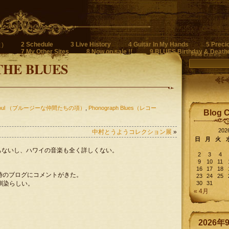
2 Schedule
3 Live History
4 Guitar In My Hands
5 Preci
)
7 My Other Sites
8 Now on sale !!
9 BLUES Birthday & Death
Find Entries
THE BLUES
n Soul （ブルージーな仲間たちの項）
,
Phonograph Blues（レコー
Blog 
20
中村とうようコレクション展
»
日
月
火
もないし、ハワイの音楽も全く詳しくない。
2
3
4
9
10
11
16
17
18
時のブログにコメントがきた。
23
24
25
の幼馴染らしい。
30
31
« 4月
2026年