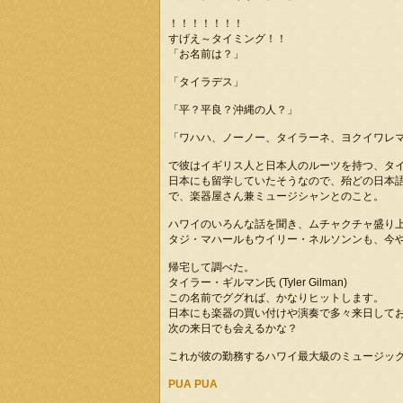
！！！！！！！
すげえ～タイミング！！
「お名前は？」
「タイラデス」
「平？平良？沖縄の人？」
「ワハハ、ノーノー、タイラーネ、ヨクイワレ
で彼はイギリス人と日本人のルーツを持つ、タイ
日本にも留学していたそうなので、殆どの日本
で、楽器屋さん兼ミュージシャンとのこと。
ハワイのいろんな話を聞き、ムチャクチャ盛り
タジ・マハールもウイリー・ネルソンンも、今
帰宅して調べた。
タイラー・ギルマン氏 (Tyler Gilman)
この名前でググれば、かなりヒットします。
日本にも楽器の買い付けや演奏で多々来日して
次の来日でも会えるかな？
これが彼の勤務するハワイ最大級のミュージッ
PUA PUA