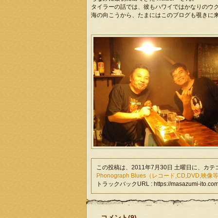
タイラーの話では、彼もハワイではかなりのウ
海の向こうから、たまにはこのブログも覗きに
この投稿は、2011年7月30日 土曜日に、カ
Phonograph Blues（レコード,CD,DVD,映像
トラックバックURL : https://masazumi-ito.com/
コメント(9)