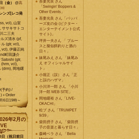
吾妻光良 さん
6日（金）
@
高
「Swingin' Boppers &
HI
Other Events」
レンズ[レコ発
吾妻光良 さん「バッパ
, vcl), 山室
ーズ友の会 (ビクター・
vcl), ササキサトコ
エンターテイメント公式
, 石川二三夫
サイト)」
ールズ清水 (pf,
坪井一夫さん 「 ブルー
 (gtr, vcl),
スと擬似餌釣りと酒の
, vcl), 伊藤正純
日々」
 , and町田謙介
妹尾みえ さん 「妹尾み
y Satoshi (gtr,
え オフィシャルサイ
o (hrm, vcl),
ト」
 (drm), 岡地曙
小堀正（誤） さん「正
n
と誤のハザマ」
小川洋一郎 さん 「小川
0(予約) /
洋一郎 WEB SITE」
)＋Order
岡地曙裕 さん「LIVE-
月6日19時～
OKACHI」
松ブ さん「TRUMPET
9/39」
026年2月の
柴田摂子 さん 「柴田摂
IVE
子の音楽と暮らす日々」
森崎ベラ さん 「Bella
10日（祝日前日