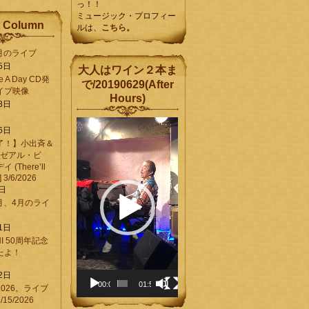
っ！！
ミュージック・プロフィー
 Column
ルは、
こちら。
6月のライブ
5日
大人はワイン２本ま
Be A Day CD発
で/20190629(After
イブ映像
Hours)
8日
動
6日
画
了！】小出斉＆
プ
[ゼアル・ビ
レ
(There’ll
ー
] 3/6/2026
ヤ
8日
ー
3月、4月のライ
1日
CHI 50周年記念
ったよ！
6
2日
00:00
01:58
026。ライブ
15/2026