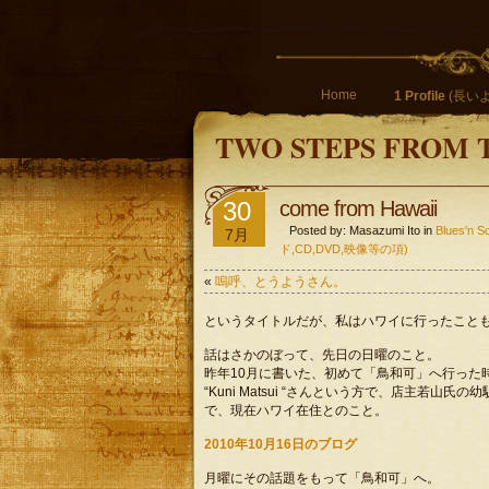
Home
1 Profile
(長いよ
TWO STEPS FROM 
30
come from Hawaii
Posted by: Masazumi Ito in
Blues'
7月
ド,CD,DVD,映像等の項)
«
嗚呼、とうようさん。
というタイトルだが、私はハワイに行ったこと
話はさかのぼって、先日の日曜のこと。
昨年10月に書いた、初めて「鳥和可」へ行った
“Kuni Matsui “さんという方で、店主若山氏
で、現在ハワイ在住とのこと。
2010年10月16日のブログ
月曜にその話題をもって「鳥和可」へ。