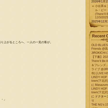
2026年1月1
小出斉＆フ
ル・ビー
(There’ll 
12/3/202
2025年12月
Recent 
盛り上がるところへ、一人の一見の客が。
OLD BLUES 
Friends @
JIROKICHI (
【下書】2026.
There’ll B
＆フレンズ」
ライブ @JIR
寺) | LIVE 
LINDY HOP 
lown(下北沢) 
に
Masazumi 
LINDY HOP 
lown(下北沢) 
に
ドクター
・・」
り
THE NG’s