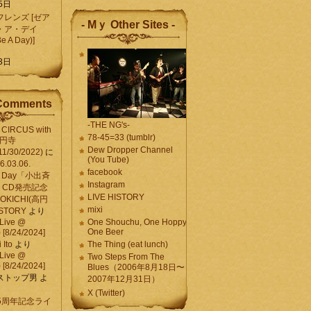
5日
レンズ [ゼア
- Mｙ Other Sites -
・ア・デイ
Be A Day)]
5
3日
Comments
-THE NG's-
CIRCUS with
78-45=33 (tumblr)
高円寺
Dew Dropper Channel
11/30/2022)
に
(You Tube)
03.06.
facebook
e A Day「小出斉
Instagram
CD発売記念
LIVE HISTORY
OKICHI(高円
mixi
HISTORY
より
Live @
One Shouchu, One Hoppy.
One Beer
[8/24/2024]
Ito
より
The Thing (eat lunch)
Live @
Two Steps From The
[8/24/2024]
Blues（2006年8月18日〜
ストップ男
よ
2007年12月31日）
X (Twitter)
 15周年記念ライ