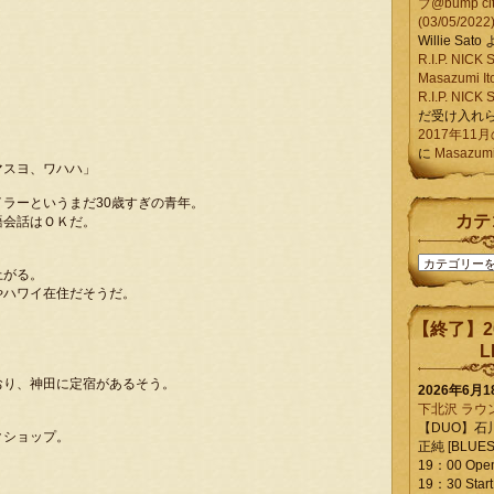
ブ@bump ci
(03/05/2022
Willie Sato
R.I.P. NIC
Masazumi It
R.I.P. NIC
だ受け入れ
2017年11
に
Masazumi 
マスヨ、ワハハ」
ラーというまだ30歳すぎの青年。
カテ
語会話はＯＫだ。
カ
上がる。
テ
やハワイ在住だそうだ。
ゴ
リ
【終了】2
ー
L
おり、神田に定宿があるそう。
2026年6月
下北沢 ラウ
【DUO】石
クショップ。
正純 [BLUES L
19：00 Ope
19：30 Start