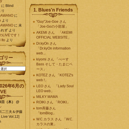
ty
)
に
Blind
1. Blues'n Friends
より
K SAWANO
に
o
より
"Guy"Joe-Goe さん
K SAWANO
に
未
「Joe-Goの小部屋」
られず
より
AKEMI さん 「AKEMI
月のLIVEです！
OFFICIAL WEBSITE」
Ito
より
Dr.kyOn さん
「Dr.kyOn information
web.」
ゴリー
kiyomi さん 「べーす
Bass そして・たまにベ
ース」
KOTEZ さん 「KOTEZ's
web !」
026年6月の
LEO さん 「Lady Soul
LEO web」
IVE
MILKY MAMA
18日（木）
@
ROIKI さん 「ROIKI」
ン
tom斉藤さん
川二三夫＆伊藤
「tomBlog」
ive Vol.12]
W.C.カラス さん 「W.C.
n
カラスの巣」