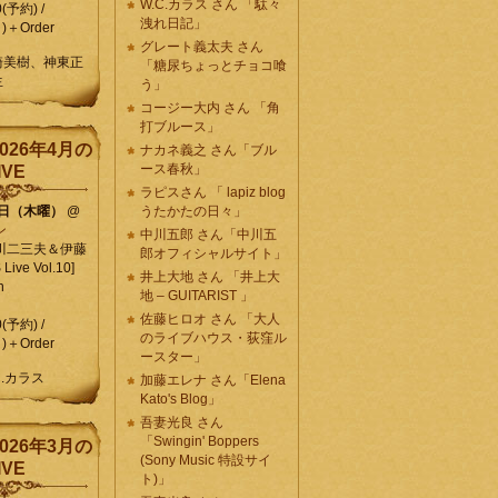
W.C.カラス さん 「駄々
0(予約) /
洩れ日記」
)＋Order
グレート義太夫 さん
崎美樹、神東正
「糖尿ちょっとチョコ喰
生
う」
コージー大内 さん 「角
打ブルース」
026年4月の
ナカネ義之 さん「ブル
ース春秋」
IVE
ラピスさん 「 lapiz blog
9日（木曜）
@
うたかたの日々」
ン
中川五郎 さん「中川五
川二三夫＆伊藤
郎オフィシャルサイト」
ive Vol.10]
井上大地 さん 「井上大
n
地 – GUITARIST 」
佐藤ヒロオ さん 「大人
0(予約) /
のライブハウス・荻窪ル
)＋Order
ースター」
C.カラス
加藤エレナ さん「Elena
Kato's Blog」
吾妻光良 さん
「Swingin' Boppers
026年3月の
(Sony Music 特設サイ
IVE
ト)」