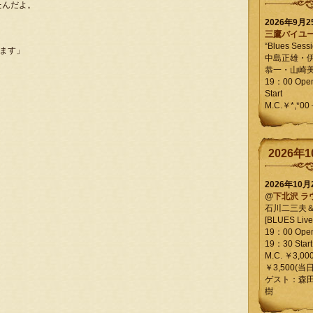
たんだよ。
2026年9月
三鷹バイユ
“Blues Sessi
てます」
中島正雄・
恭一・山崎
19：00 Op
Start
M.C.￥*,*00
2026年1
2026年10
@
下北沢 ラ
石川二三夫
[BLUES Live 
19：00 Ope
19：30 Start
M.C. ￥3,00
￥3,500(当日
ゲスト：森
樹