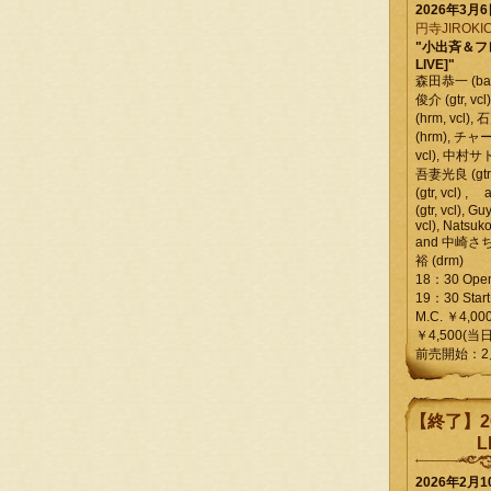
2026年3月
円寺JIROKIC
"小出斉＆フ
LIVE]"
森田恭一 (bass
俊介 (gtr, 
(hrm, vcl)
(hrm), チャ
vcl), 中村サトル
吾妻光良 (gtr
(gtr, vcl)
(gtr, vcl), Gu
vcl), Natsuk
and 中崎さち
裕 (drm)
18：30 Ope
19：30 Start
M.C. ￥4,00
￥4,500(当日
前売開始：2
【終了】2
L
2026年2月