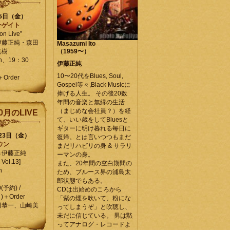
25日（金）
ーゲイト
on Live”
伊藤正純・森田
Masazumi Ito
美樹
（1959〜）
en、19：30
伊藤正純
10〜20代をBlues, Soul,
＋Order
Gospel等々,Black Musicに
捧げる人生。 その後20数
年間の音楽と無縁の生活
（まじめな会社員？）を経
0月のLIVE
て、いい歳をしてBluesと
ギターに明け暮れる毎日に
月23日（金）
復帰。とは言いつつもまだ
ウン
まだリハビリの身 & サラリ
＆伊藤正純
ーマンの身。
Vol.13]
また、20年間の空白期間の
n
ため、ブルース界の浦島太
郎状態でもある。
0(予約) /
CDは出始めのころから
)＋Order
「紫の煙を吹いて、粉にな
田恭一、山崎美
ってしまうぞ」と吹聴し、
未だに信じている。 男は黙
ってアナログ・レコードよ