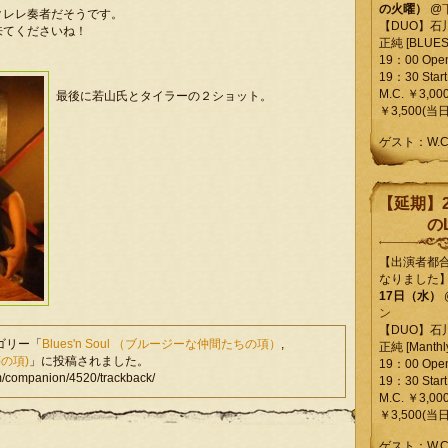
の火曜）
@
クレレ奏者だそうです。
【DUO】石
来てくださいね！
正純 [BLUES L
19：00 Ope
19：30 Start
M.C. ￥3,00
最後に若山氏とタイラーの２ショット。
￥3,500(当日
ゲスト：W.
【延期】2
のL
【出演者都
なりました
17日（水）
ン
【DUO】石
テゴリー「
Blues'n Soul （ブルージーな仲間たちの項）
,
正純 [Manthly
等の項)
」に投稿されました。
19：00 Ope
companion/4520/trackback/
19：30 Start
M.C. ￥3,00
￥3,500(当日
ゲスト：W.