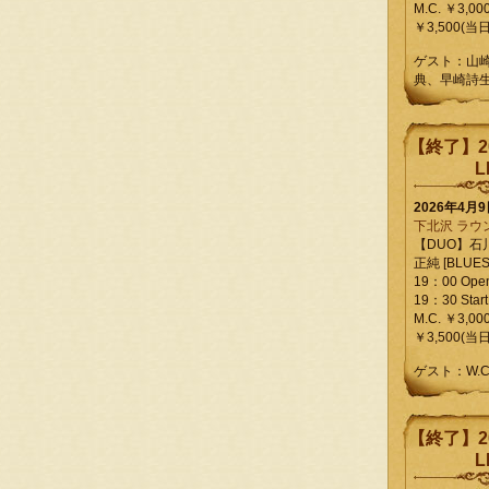
M.C. ￥3,00
￥3,500(当日
ゲスト：山
典、早崎詩
【終了】2
L
2026年4月
下北沢 ラウ
【DUO】石
正純 [BLUES L
19：00 Ope
19：30 Start
M.C. ￥3,00
￥3,500(当日
ゲスト：W.
【終了】2
L