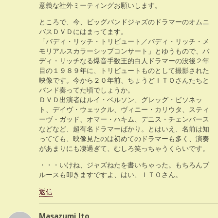
意義な社外ミーティングお願いします。
ところで、今、ビッグバンドジャズのドラマーのオムニ
バスＤＶＤにはまってます。
「バディ・リッチ・トリビュート／バディ・リッチ・メ
モリアルスカラーシップコンサート」とゆうもので、バ
ディ・リッチなる爆音手数王的白人ドラマーの没後２年
目の１９８９年に、トリビュートものとして撮影された
映像です。今から２０年前、ちょうどＩＴＯさんたちと
バンド奏ってた頃でしょうか。
ＤＶＤ出演者はルイ・ベルソン、グレッグ・ビソネッ
ト、デイヴ・ウェックル、ヴィニー・カリウタ、スティ
ーヴ・ガッド、オマー・ハキム、デニス・チェンバース
などなど、超有名ドラマーばかり。とはいえ、名前は知
ってても、映像見たのは初めてのドラマーも多く、演奏
があまりにも凄過ぎて、むしろ笑っちゃうくらいです。
・・・いけね、ジャズねたを書いちゃった。もちろんブ
ルースも叩きますですよ、はい、ＩＴＯさん。
返信
Masazumi Ito