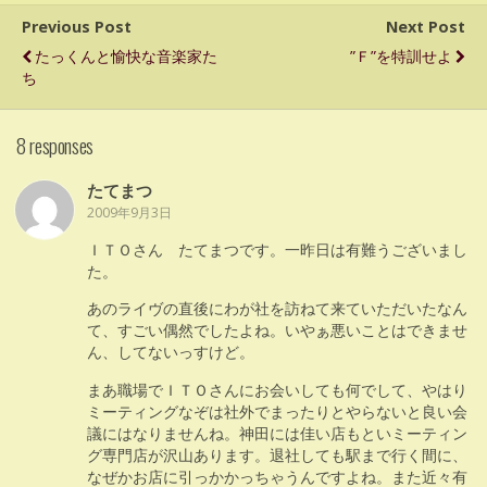
Previous Post
Next Post
たっくんと愉快な音楽家た
”Ｆ”を特訓せよ
ち
8 responses
たてまつ
2009年9月3日
ＩＴＯさん たてまつです。一昨日は有難うございまし
た。
あのライヴの直後にわが社を訪ねて来ていただいたなん
て、すごい偶然でしたよね。いやぁ悪いことはできませ
ん、してないっすけど。
まあ職場でＩＴＯさんにお会いしても何でして、やはり
ミーティングなぞは社外でまったりとやらないと良い会
議にはなりませんね。神田には佳い店もといミーティン
グ専門店が沢山あります。退社しても駅まで行く間に、
なぜかお店に引っかかっちゃうんですよね。また近々有