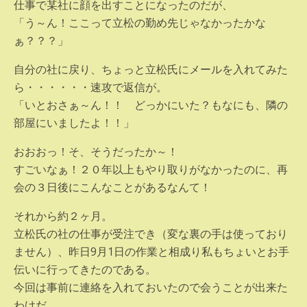
仕事で某社に顔を出すことになったのだが、
「う～ん！ここって立松の勤め先じゃなかったかな
ぁ？？？」
自分の社に戻り、ちょっと立松氏にメールを入れてみた
ら・・・・・・速攻で返信が。
「いとおさぁ～ん！！ どっかにいた？もなにも、隣の
部屋にいましたよ！！」
おおおっ！そ、そうだったか～！
すごいなぁ！２０年以上もやり取りがなかったのに、再
会の３日後にこんなことがあるなんて！
それから約２ヶ月。
立松氏の社の仕事が受注でき（変な裏の手は使っており
ません）、昨日9月1日の作業と相成り私もちょいとお手
伝いに行ってきたのである。
今回は事前に連絡を入れておいたので会うことが出来た
わけだ。