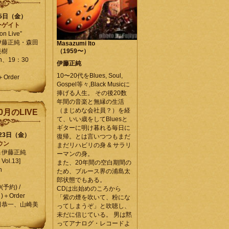
25日（金）
ーゲイト
on Live”
伊藤正純・森田
Masazumi Ito
美樹
（1959〜）
en、19：30
伊藤正純
10〜20代をBlues, Soul,
＋Order
Gospel等々,Black Musicに
捧げる人生。 その後20数
年間の音楽と無縁の生活
（まじめな会社員？）を経
0月のLIVE
て、いい歳をしてBluesと
ギターに明け暮れる毎日に
月23日（金）
復帰。とは言いつつもまだ
ウン
まだリハビリの身 & サラリ
＆伊藤正純
ーマンの身。
Vol.13]
また、20年間の空白期間の
n
ため、ブルース界の浦島太
郎状態でもある。
0(予約) /
CDは出始めのころから
)＋Order
「紫の煙を吹いて、粉にな
田恭一、山崎美
ってしまうぞ」と吹聴し、
未だに信じている。 男は黙
ってアナログ・レコードよ