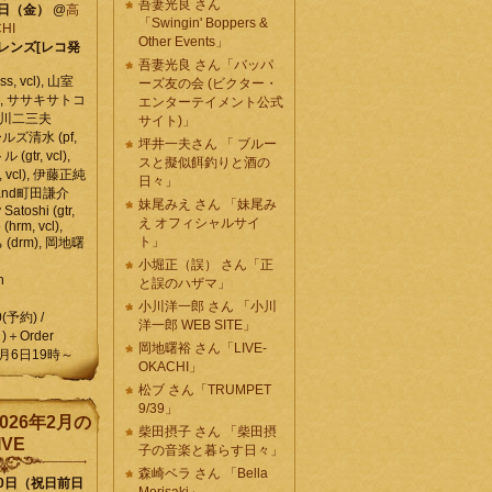
吾妻光良 さん
6日（金）
@
高
「Swingin' Boppers &
HI
Other Events」
レンズ[レコ発
吾妻光良 さん「バッパ
, vcl), 山室
ーズ友の会 (ビクター・
vcl), ササキサトコ
エンターテイメント公式
, 石川二三夫
サイト)」
ールズ清水 (pf,
坪井一夫さん 「 ブルー
 (gtr, vcl),
スと擬似餌釣りと酒の
, vcl), 伊藤正純
日々」
 , and町田謙介
妹尾みえ さん 「妹尾み
y Satoshi (gtr,
え オフィシャルサイ
o (hrm, vcl),
ト」
 (drm), 岡地曙
小堀正（誤） さん「正
n
と誤のハザマ」
小川洋一郎 さん 「小川
0(予約) /
洋一郎 WEB SITE」
)＋Order
岡地曙裕 さん「LIVE-
月6日19時～
OKACHI」
松ブ さん「TRUMPET
9/39」
026年2月の
柴田摂子 さん 「柴田摂
IVE
子の音楽と暮らす日々」
森崎ベラ さん 「Bella
10日（祝日前日