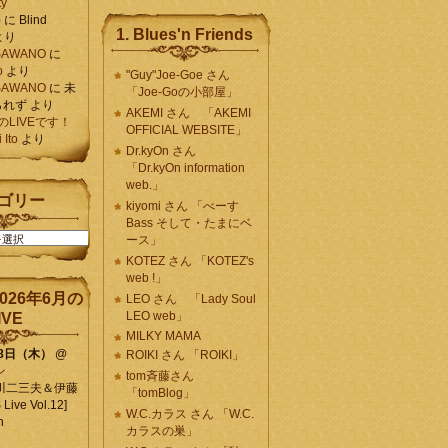
ty
)
に
Blind
1. Blues'n Friends
より
K SAWANO
に
o
より
"Guy"Joe-Goe さん
K SAWANO
に
未
「Joe-Goの小部屋」
られず
より
AKEMI さん 「AKEMI
月のLIVEです！
OFFICIAL WEBSITE」
Ito
より
Dr.kyOn さん
「Dr.kyOn information
web.」
ゴリー
kiyomi さん 「べーす
Bass そして・たまにベ
ース」
KOTEZ さん 「KOTEZ's
web !」
026年6月の
LEO さん 「Lady Soul
LEO web」
IVE
MILKY MAMA
18日（木）
@
ROIKI さん 「ROIKI」
ン
tom斉藤さん
川二三夫＆伊藤
「tomBlog」
ive Vol.12]
W.C.カラス さん 「W.C.
n
カラスの巣」