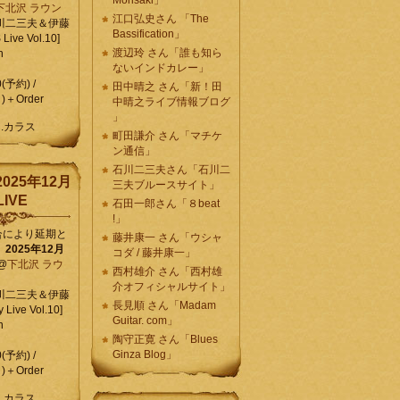
Morisaki」
下北沢 ラウン
江口弘史さん 「The
川二三夫＆伊藤
Bassification」
ive Vol.10]
渡辺玲 さん「誰も知ら
n
ないインドカレー」
0(予約) /
田中晴之 さん「新！田
)＋Order
中晴之ライブ情報ブログ
」
C.カラス
町田謙介 さん「マチケ
ン通信」
石川二三夫さん「石川二
025年12月
三夫ブルースサイト」
IVE
石田一郎さん「８beat
!」
合により延期と
藤井康一 さん「ウシャ
】
2025年12月
コダ / 藤井康一」
@
下北沢 ラウ
西村雄介 さん「西村雄
介オフィシャルサイト」
川二三夫＆伊藤
長見順 さん「Madam
 Live Vol.10]
Guitar. com」
n
陶守正寛 さん「Blues
Ginza Blog」
0(予約) /
)＋Order
C.カラス