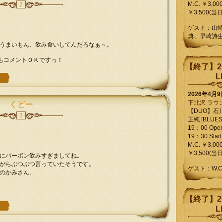
M.C. ￥3,00
2
￥3,500(当日
ゲスト：山
典、早崎詩
うまいもん、飲み食いしてんだろなぁ～。
らもコメントＯＫですっ！
【終了】2
L
2026年4月
下北沢 ラウ
くどー
【DUO】石
3
正純 [BLUES L
19：00 Ope
19：30 Start
M.C. ￥3,00
￥3,500(当日
にバーボン飲みすぎましてね。
がらぶつぶつ言っていたそうです。
ゲスト：W.
のかみさん。
【終了】2
L