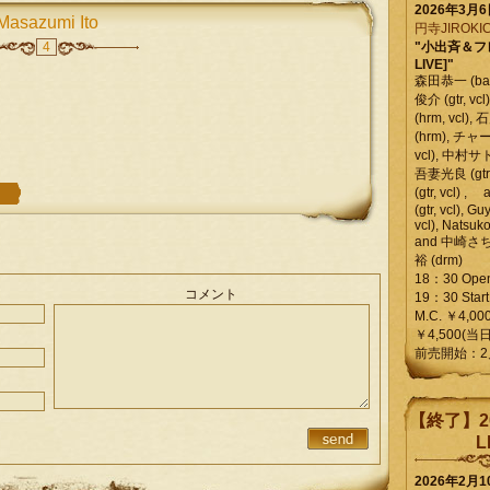
2026年3月
Masazumi Ito
円寺JIROKIC
4
"小出斉＆フ
LIVE]"
森田恭一 (bass
俊介 (gtr, 
(hrm, vcl)
(hrm), チャ
vcl), 中村サトル
吾妻光良 (gtr
(gtr, vcl)
(gtr, vcl), Gu
vcl), Natsuk
and 中崎さち
裕 (drm)
18：30 Ope
コメント
19：30 Start
M.C. ￥4,00
￥4,500(当日
前売開始：2
【終了】2
L
2026年2月