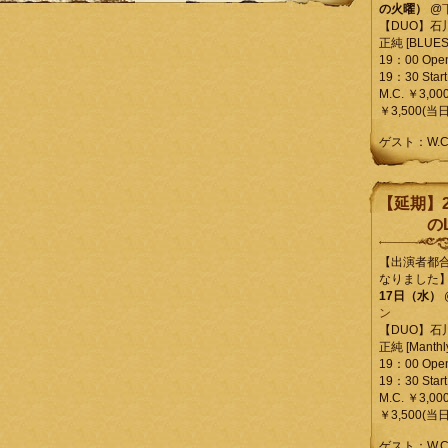
の火曜）
@
【DUO】石
正純 [BLUES L
19：00 Ope
19：30 Start
M.C. ￥3,00
￥3,500(当日
ゲスト：W.
【延期】2
のL
【出演者都
なりました
17日（水）
ン
【DUO】石
正純 [Manthly
19：00 Ope
19：30 Start
M.C. ￥3,00
￥3,500(当日
ゲスト：W.