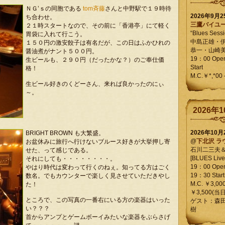
ＮＧ’ｓの同胞である
tom斉藤
さんと中野駅で１９時待
2026年9月
ち合わせ。
三鷹バイユ
２１時スタートなので、その前に「香港亭」にて軽く
“Blues Sessi
胃袋に入れて行こう。
中島正雄・
１５０円の激安餃子は有名だが、この日はふかひれの
恭一・山崎
醤油煮がナント５００円。
19：00 Op
生ビールも、２９０円（だったかな？）のご奉仕価
Start
格！
M.C.￥*,*00
生ビール好きのくどーさん、来れば良かったのにぃ
～。
2026年1
2026年10
BRIGHT BROWN も大繁盛。
@
下北沢 ラ
お盆休みに旅行へ行けないブルース好きが大挙押し寄
石川二三夫
せた、って感じである。
[BLUES Live 
それにしても・・・・・・・・。
19：00 Ope
やはり時代は変わって行くのねぇ。知ってる方はごく
19：30 Start
数名。でもカウンターで楽しく見させていただきやし
M.C. ￥3,00
た！
￥3,500(当日
ところで、この写真の一番右にいる方の楽器はいった
ゲスト：森
い？？？
樹
首からアンプとゲームボーイみたいな楽器をぶらさげ