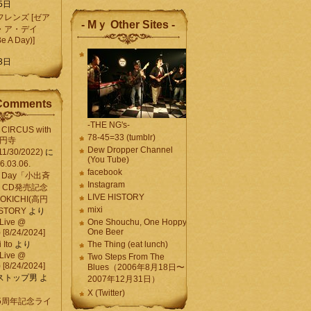
5日
レンズ [ゼア
- Mｙ Other Sites -
・ア・デイ
Be A Day)]
5
3日
Comments
-THE NG's-
CIRCUS with
78-45=33 (tumblr)
高円寺
Dew Dropper Channel
11/30/2022)
に
(You Tube)
03.06.
facebook
e A Day「小出斉
Instagram
CD発売記念
LIVE HISTORY
OKICHI(高円
mixi
HISTORY
より
Live @
One Shouchu, One Hoppy.
One Beer
[8/24/2024]
Ito
より
The Thing (eat lunch)
Live @
Two Steps From The
[8/24/2024]
Blues（2006年8月18日〜
ストップ男
よ
2007年12月31日）
X (Twitter)
 15周年記念ライ