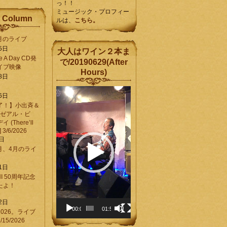
っ！！
ミュージック・プロフィー
 Column
ルは、
こちら。
6月のライブ
5日
大人はワイン２本ま
Be A Day CD発
で/20190629(After
イブ映像
Hours)
8日
動
6日
画
了！】小出斉＆
プ
[ゼアル・ビ
レ
(There’ll
ー
] 3/6/2026
ヤ
8日
ー
3月、4月のライ
1日
CHI 50周年記念
ったよ！
6
2日
00:00
01:58
026。ライブ
15/2026