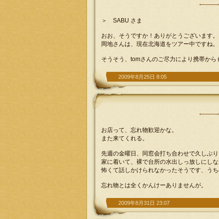
＞ SABU さま
おお、そうですか！ありがとうございます。
岡地さんは、現在北海道をツアー中ですね。
そうそう、tomさんのご尽力により携帯か
2009年8月25日 8:05
お店って、忘れ物歓迎かな。
また来てくれる。
先週の金曜日、同窓会打ち合わせで久しぶり
家に着いて、裸で台所の水出しっ放しにしな
怖くて話しかけられなかったそうです、うち
忘れ物とは全くかんけーありませんが。
2009年8月31日 23:07