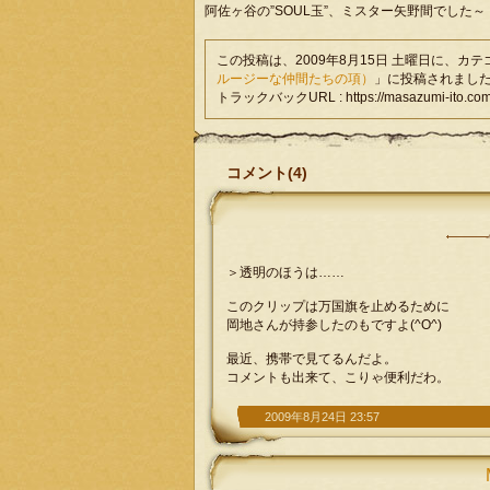
阿佐ヶ谷の”SOUL玉”、ミスター矢野間でした～
この投稿は、2009年8月15日 土曜日に、カ
ルージーな仲間たちの項）
」に投稿されまし
トラックバックURL : https://masazumi-ito.com/
コメント(4)
＞透明のほうは……
このクリップは万国旗を止めるために
岡地さんが持参したのもですよ(^O^)
最近、携帯で見てるんだよ。
コメントも出来て、こりゃ便利だわ。
2009年8月24日 23:57