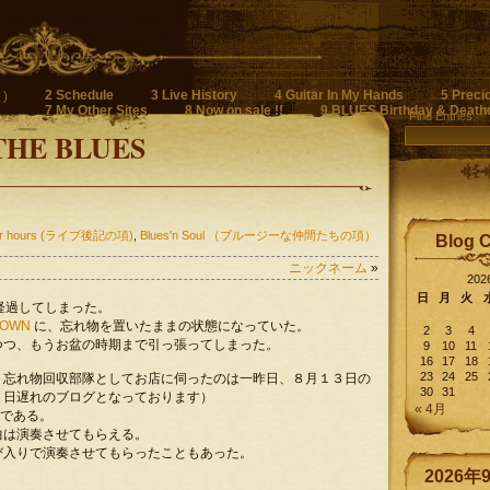
2 Schedule
3 Live History
4 Guitar In My Hands
5 Preci
)
7 My Other Sites
8 Now on sale !!
9 BLUES Birthday & Death
Find Entries
THE BLUES
fter hours (ライブ後記の項)
,
Blues'n Soul （ブルージーな仲間たちの項）
Blog 
ニックネーム
»
20
日
月
火
月以上経過してしまった。
ROWN
に、忘れ物を置いたままの状態になっていた。
2
3
4
つつ、もうお盆の時期まで引っ張ってしまった。
9
10
11
16
17
18
23
24
25
、忘れ物回収部隊としてお店に伺ったのは一昨日、８月１３日の
30
31
２日遅れのブログとなっております）
« 4月
” である。
曲は演奏させてもらえる。
び入りで演奏させてもらったこともあった。
2026年