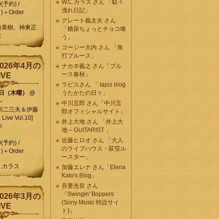
W.C.カラス さん 「駄々
0(予約) /
洩れ日記」
)＋Order
グレート義太夫 さん
崎美樹、神東正
「糖尿ちょっとチョコ喰
生
う」
コージー大内 さん 「角
打ブルース」
026年4月の
ナカネ義之 さん「ブル
ース春秋」
IVE
ラピスさん 「 lapiz blog
9日（木曜）
@
うたかたの日々」
ン
中川五郎 さん「中川五
川二三夫＆伊藤
郎オフィシャルサイト」
ive Vol.10]
井上大地 さん 「井上大
n
地 – GUITARIST 」
佐藤ヒロオ さん 「大人
0(予約) /
のライブハウス・荻窪ル
)＋Order
ースター」
C.カラス
加藤エレナ さん「Elena
Kato's Blog」
吾妻光良 さん
「Swingin' Boppers
026年3月の
(Sony Music 特設サイ
IVE
ト)」