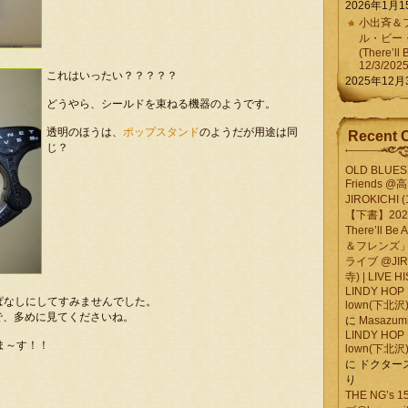
2026年1月1
小出斉＆フ
ル・ビー
(There’ll 
12/3/202
これはいったい？？？？？
2025年12月
どうやら、シールドを束ねる機器のようです。
透明のほうは、
ポップスタンド
のようだが用途は同
Recent 
じ？
OLD BLUES 
Friends @
JIROKICHI (
【下書】2026.
There’ll B
＆フレンズ」
ライブ @JIR
寺) | LIVE 
LINDY HOP 
ぱなしにしてすみませんでした。
lown(下北沢) 
で、多めに見てくださいね。
に
Masazumi 
LINDY HOP 
ま～す！！
lown(下北沢) 
に
ドクター
り
THE NG’s