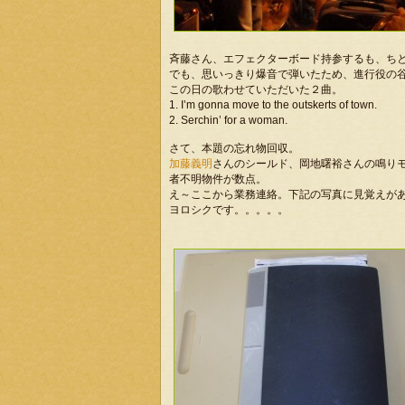
斉藤さん、エフェクターボード持参するも、ち
でも、思いっきり爆音で弾いたため、進行役の
この日の歌わせていただいた２曲。
1. I’m gonna move to the outskerts of town.
2. Serchin’ for a woman.
さて、本題の忘れ物回収。
加藤義明
さんのシールド、岡地曙裕さんの鳴り
者不明物件が数点。
え～ここから業務連絡。下記の写真に見覚えが
ヨロシクです。。。。。