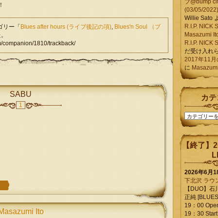
ブ@bump ci
！
(03/05/2022
Willie Sato
R.I.P. NIC
テゴリー「
Blues after hours (ライブ後記の項)
,
Blues'n Soul （ブ
Masazumi It
た。
R.I.P. NIC
companion/1810/trackback/
だ受け入れ
2017年11
に
Masazumi 
SABU
カテ
1
カ
テ
ゴ
リ
【終了】2
ー
L
2026年6月
下北沢 ラウ
【DUO】石
正純 [BLUES L
19：00 Ope
Masazumi Ito
19：30 Start