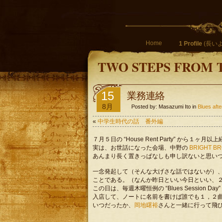
Home
1 Profile
(長いよ
TWO STEPS FROM 
15
業務連絡
8月
Posted by: Masazumi Ito in
Blues a
«
中学生時代の話 番外編
７月５日の “House Rent Party” から１ヶ
実は、お世話になった会場、中野の
BRIGHT B
あんまり長く置きっぱなしも申し訳ないと思い
一念発起して（そんな大げさな話ではないが）
ことである。（なんか昨日といい今日といい、
この日は、毎週木曜恒例の “Blues Session Day
入店して、ノートに名前を書けば誰でも１，２
いつだったか、
岡地曙裕
さんと一緒に行って飛