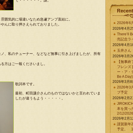
て・・・・・・。謎。
Recent
と雰囲気的に場違いなため急遽アンプ直結に。
2026年
谷やんに取り押さえられておりました。
2026年4月2
There’ll 
売記念ラ
2026年4月1
玉井さん
モノ、私のチューナー、などなど無事に引き上げましたが、所有
2026年3月2
【無事終
ある方はご一報くださいまし。
フレンズ 
ー・ア・デイ 
Be A Day)
2026年3月
歌詞本です。
2026年
ブ予定
最初、町田謙介さんのものではないかと言われていま
2026年2月2
したが違うもよう・・・・・。
JIROKI
本を買
2/12/202
2026年2月1
謹賀新年2
予定。 1/