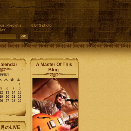
ous, Precious
6 BTS photo
day
Calendar
A Master Of This
Blog.
26年8月
水
木
金
土
1
5
6
7
8
12
13
14
15
19
20
21
22
26
27
28
29
9月のLIVE