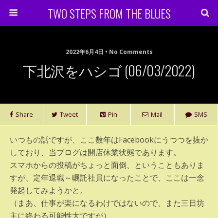
TWO STEPS FROM THE BLUES
2022年6月4日 • No Comments
下北沢をハシゴ (06/03/2022)
Share
Tweet
Pin
Mail
SMS
いつもの話ですが、ここ数年はFacebookにうつつを抜か
しており、当ブログは開店休業状態であります。
スマホからの投稿がちょっと面倒、ということもありま
すが、定年退職～嘱託社員になったことで、ここは一念
発起してみようかと。
（まあ、仕事が楽になるわけではないので、また三日坊
主に終わる可能性大ですが）