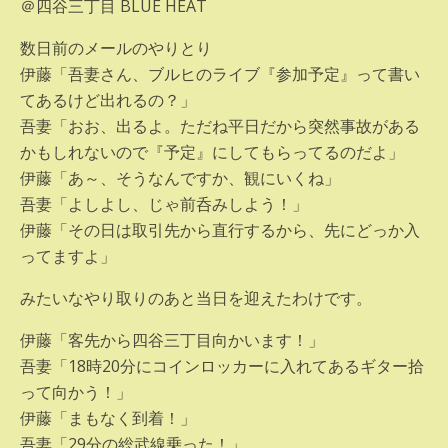
＠四谷三丁目 BLUE HEAT
数日前のメールのやりとり
伊藤「吾妻さん、ブルヒのライブ『参加予定』って書い
てあるけど出れるの？」
吾妻「おお、出るよ。ただね平日だから突然事故がある
かもしれないので『予定』にしてもらってるのだよ」
伊藤「あ～、そうなんですか、観にいくね」
吾妻「よしよし、じゃ前呑みしよう！」
伊藤「その日は取引先から直行するから、先にどっか入
ってますよ」
みたいなやり取りのあと当日を迎えたわけです。
伊藤「客先から四谷三丁目向かいます！」
吾妻「18時20分にコインロッカーに入れてあるギター拾
って向かう！」
伊藤「まもなく到着！」
吾妻「29分の総武線乗った！」