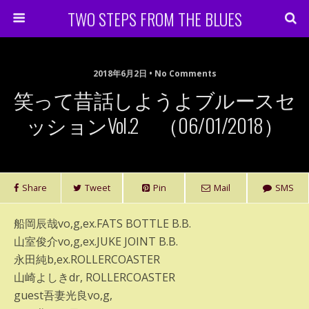
TWO STEPS FROM THE BLUES
2018年6月2日 • No Comments
笑って昔話しようよブルースセ
ッションvol.2 （06/01/2018）
Share
Tweet
Pin
Mail
SMS
船岡辰哉vo,g,ex.FATS BOTTLE B.B.
山室俊介vo,g,ex.JUKE JOINT B.B.
永田純b,ex.ROLLERCOASTER
山崎よしきdr, ROLLERCOASTER
guest吾妻光良vo,g,