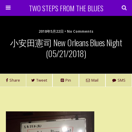
TWO STEPS FROM THE BLUES
2018年5月22日 • No Comments
小安田憲司 New Orleans Blues Night
(05/21/2018)
Share
Tweet
Pin
Mail
SMS