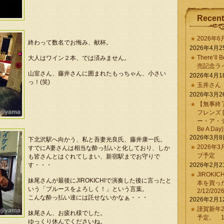
Recent
2026年
終わって数名でお悔み、献杯。
2026年4月2
There’ll 
大人はワイン２本、では済みません。
売記念ラ
山室さん、藤井さんに囲まれたもっちゃん、小さい
2026年4月1
っ！(笑)
玉井さん
2026年3月2
【無事終
フレンズ 
ー・ア・デイ 
Be A Day)
2026年3月
下北沢駅へ向かう、私と吾妻光良氏、藤井康一氏。
2026年
すでにA妻さんは相当な酔っ払いと化しており、しか
ブ予定
も皆さんとはぐれてしまい、新宿駅までお守りで
す・・・
2026年2月2
JIROKI
妹尾さんが最後にJIROKICHIで演奏した後に言ったと
本を買
いう「ブルースをよろしく！」という言葉。
2/12/202
こんな酔っ払い達には託せないかなぁ・・・
2026年2月1
謹賀新年2
妹尾さん、お疲れ様でした。
予定。 1/
ゆっくり休んでくださいね。