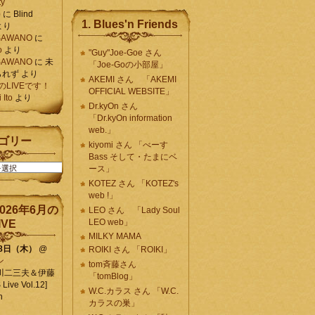
ty
)
に
Blind
1. Blues'n Friends
より
K SAWANO
に
o
より
"Guy"Joe-Goe さん
K SAWANO
に
未
「Joe-Goの小部屋」
られず
より
AKEMI さん 「AKEMI
月のLIVEです！
OFFICIAL WEBSITE」
Ito
より
Dr.kyOn さん
「Dr.kyOn information
web.」
ゴリー
kiyomi さん 「べーす
Bass そして・たまにベ
ース」
KOTEZ さん 「KOTEZ's
web !」
026年6月の
LEO さん 「Lady Soul
LEO web」
IVE
MILKY MAMA
18日（木）
@
ROIKI さん 「ROIKI」
ン
tom斉藤さん
川二三夫＆伊藤
「tomBlog」
ive Vol.12]
W.C.カラス さん 「W.C.
n
カラスの巣」