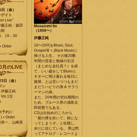
25日（金）
ーゲイト
on Live”
伊藤正純・森田
Masazumi Ito
美樹
（1959〜）
en、19：30
伊藤正純
10〜20代をBlues, Soul,
＋Order
Gospel等々,Black Musicに
捧げる人生。 その後20数
年間の音楽と無縁の生活
（まじめな会社員？）を経
0月のLIVE
て、いい歳をしてBluesと
ギターに明け暮れる毎日に
月23日（金）
復帰。とは言いつつもまだ
ウン
まだリハビリの身 & サラリ
＆伊藤正純
ーマンの身。
Vol.13]
また、20年間の空白期間の
n
ため、ブルース界の浦島太
郎状態でもある。
0(予約) /
CDは出始めのころから
)＋Order
「紫の煙を吹いて、粉にな
田恭一、山崎美
ってしまうぞ」と吹聴し、
未だに信じている。 男は黙
ってアナログ・レコードよ