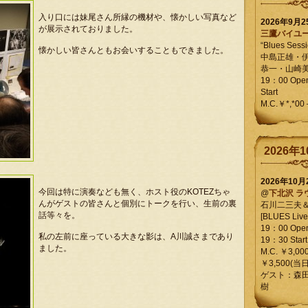
入り口には妹尾さん所縁の機材や、懐かしい写真など
2026年9月
が展示されておりました。
三鷹バイユ
“Blues Sessi
懐かしい皆さんともお会いすることもできました。
中島正雄・
恭一・山崎
19：00 Op
Start
M.C.￥*,*00
2026年1
2026年10
今回は特に演奏なども無く、ホスト役のKOTEZちゃ
@
下北沢 ラ
んがゲストの皆さんと個別にトークを行い、生前の裏
石川二三夫
話等々を。
[BLUES Live 
19：00 Ope
私の左前に座っている大きな影は、A川誠さまであり
19：30 Start
ました。
M.C. ￥3,00
￥3,500(当日
ゲスト：森
樹