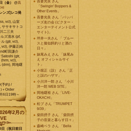
吾妻光良 さん
6日（金）
@
高
「Swingin' Boppers &
HI
Other Events」
レンズ[レコ発
吾妻光良 さん「バッパ
, vcl), 山室
ーズ友の会 (ビクター・
vcl), ササキサトコ
エンターテイメント公式
, 石川二三夫
サイト)」
ールズ清水 (pf,
坪井一夫さん 「 ブルー
 (gtr, vcl),
スと擬似餌釣りと酒の
, vcl), 伊藤正純
日々」
 , and町田謙介
妹尾みえ さん 「妹尾み
y Satoshi (gtr,
え オフィシャルサイ
o (hrm, vcl),
ト」
 (drm), 岡地曙
小堀正（誤） さん「正
n
と誤のハザマ」
小川洋一郎 さん 「小川
0(予約) /
洋一郎 WEB SITE」
)＋Order
岡地曙裕 さん「LIVE-
月6日19時～
OKACHI」
松ブ さん「TRUMPET
9/39」
026年2月の
柴田摂子 さん 「柴田摂
IVE
子の音楽と暮らす日々」
森崎ベラ さん 「Bella
10日（祝日前日