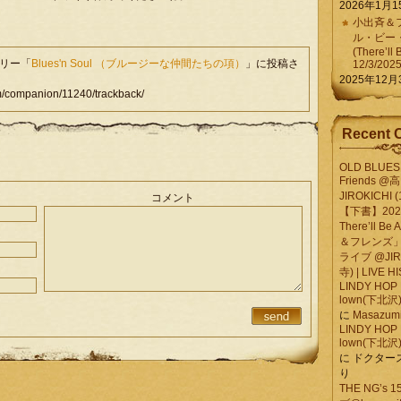
2026年1月1
小出斉＆フ
ル・ビー
(There’ll 
ゴリー「
Blues'n Soul （ブルージーな仲間たちの項）
」に投稿さ
12/3/202
2025年12月
companion/11240/trackback/
Recent 
OLD BLUES 
Friends @
JIROKICHI (
コメント
【下書】2026.
There’ll B
＆フレンズ」
ライブ @JIR
寺) | LIVE 
LINDY HOP 
lown(下北沢) 
に
Masazumi 
LINDY HOP 
lown(下北沢) 
に
ドクター
り
THE NG’s