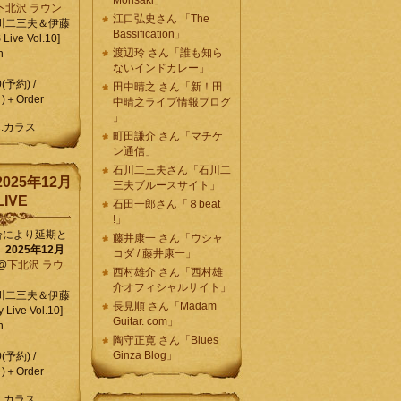
Morisaki」
下北沢 ラウン
江口弘史さん 「The
川二三夫＆伊藤
Bassification」
ive Vol.10]
渡辺玲 さん「誰も知ら
n
ないインドカレー」
0(予約) /
田中晴之 さん「新！田
)＋Order
中晴之ライブ情報ブログ
」
C.カラス
町田謙介 さん「マチケ
ン通信」
石川二三夫さん「石川二
025年12月
三夫ブルースサイト」
IVE
石田一郎さん「８beat
!」
合により延期と
藤井康一 さん「ウシャ
】
2025年12月
コダ / 藤井康一」
@
下北沢 ラウ
西村雄介 さん「西村雄
介オフィシャルサイト」
川二三夫＆伊藤
長見順 さん「Madam
 Live Vol.10]
Guitar. com」
n
陶守正寛 さん「Blues
Ginza Blog」
0(予約) /
)＋Order
C.カラス