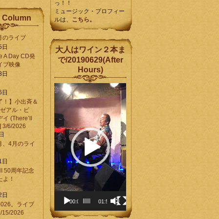
っ！！
ミュージック・プロフィー
 Column
ルは、
こちら。
6月のライブ
5日
大人はワイン２本ま
Be A Day CD発
で/20190629(After
イブ映像
Hours)
8日
動
6日
画
了！】小出斉＆
プ
[ゼアル・ビ
レ
(There’ll
ー
] 3/6/2026
ヤ
8日
ー
3月、4月のライ
1日
CHI 50周年記念
ったよ！
6
2日
00:00
01:58
026。ライブ
15/2026