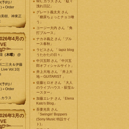
W.C.カラス さん 「駄々
0(予約) /
洩れ日記」
)＋Order
グレート義太夫 さん
崎美樹、神東正
「糖尿ちょっとチョコ喰
生
う」
コージー大内 さん 「角
打ブルース」
026年4月の
ナカネ義之 さん「ブル
ース春秋」
IVE
ラピスさん 「 lapiz blog
9日（木曜）
@
うたかたの日々」
ン
中川五郎 さん「中川五
川二三夫＆伊藤
郎オフィシャルサイト」
ive Vol.10]
井上大地 さん 「井上大
n
地 – GUITARIST 」
佐藤ヒロオ さん 「大人
0(予約) /
のライブハウス・荻窪ル
)＋Order
ースター」
C.カラス
加藤エレナ さん「Elena
Kato's Blog」
吾妻光良 さん
「Swingin' Boppers
026年3月の
(Sony Music 特設サイ
IVE
ト)」