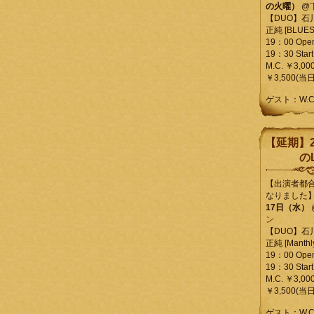
の火曜）
@
【DUO】石
正純 [BLUES L
19：00 Ope
19：30 Start
M.C. ￥3,00
￥3,500(当日
ゲスト：W.
【延期】2
のL
【出演者都
なりました
17日（水）
ン
【DUO】石
正純 [Manthly
19：00 Ope
19：30 Start
M.C. ￥3,00
￥3,500(当日
ゲスト：W.