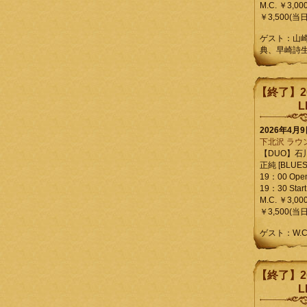
M.C. ￥3,00
￥3,500(当日
ゲスト：山
典、早崎詩
【終了】2
L
2026年4月
下北沢 ラウ
【DUO】石
正純 [BLUES L
19：00 Ope
19：30 Start
M.C. ￥3,00
￥3,500(当日
ゲスト：W.
【終了】2
L