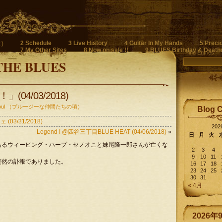
2 Schedule
3 Live History
4 Guitar In My Hands
5 Preci
)
7 My Other Sites
8 Now on sale !!
9 BLUES Birthday & Death
Find Entries
THE BLUES
04/03/2018)
n Soul （ブルージーな仲間たちの項）
Blog 
3/31/2018)
20
Legend ! @四谷三丁目BLUE HEAT (04/06/2018)
»
日
月
火
あるウィーピング・ハープ・セノオこと妹尾隆一郎さんが亡くな
2
3
4
9
10
11
突然の訃報でありました。
16
17
18
23
24
25
30
31
« 4月
2026年