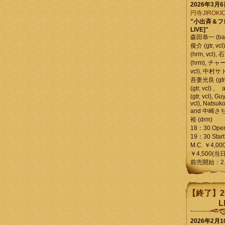
2026年3月
円寺JIROKIC
"小出斉＆フ
LIVE]"
森田恭一 (bass
俊介 (gtr, 
(hrm, vcl)
(hrm), チャ
vcl), 中村サトル
吾妻光良 (gtr
(gtr, vcl)
(gtr, vcl), Gu
vcl), Natsuk
and 中崎さち
裕 (drm)
18：30 Ope
19：30 Start
M.C. ￥4,00
￥4,500(当日
前売開始：2
【終了】2
L
2026年2月