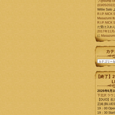
ブ@bump ci
(03/05/2022
Willie Sato
R.I.P. NIC
Masazumi It
R.I.P. NIC
だ受け入れ
2017年11
に
Masazumi 
カテ
カ
テ
ゴ
リ
【終了】2
ー
L
2026年6月
下北沢 ラウ
【DUO】石
正純 [BLUES L
19：00 Ope
19：30 Start