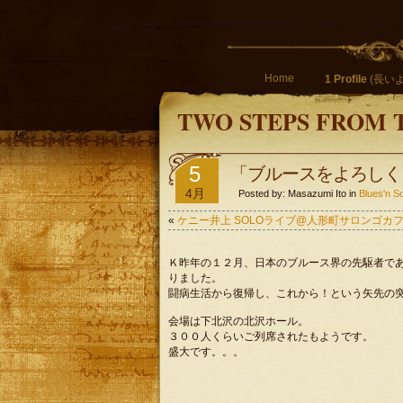
Home
1 Profile
(長いよ
TWO STEPS FROM 
5
「ブルースをよろしく！」(
4月
Posted by: Masazumi Ito in
Blues'
«
ケニー井上 SOLOライブ@人形町サロンゴカフェ (0
Ｋ昨年の１２月、日本のブルース界の先駆者で
りました。
闘病生活から復帰し、これから！という矢先の
会場は下北沢の北沢ホール。
３００人くらいご列席されたもようです。
盛大です。。。