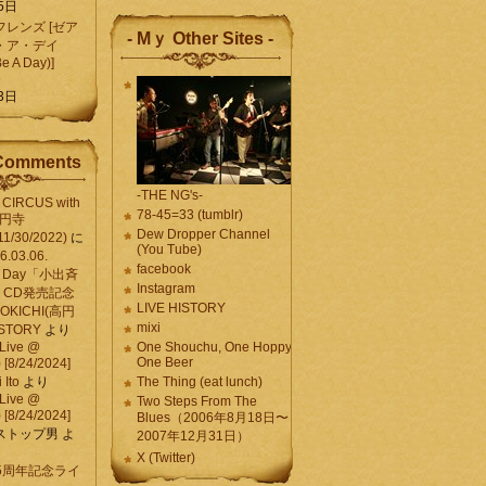
5日
レンズ [ゼア
- Mｙ Other Sites -
・ア・デイ
Be A Day)]
5
3日
Comments
-THE NG's-
CIRCUS with
78-45=33 (tumblr)
高円寺
Dew Dropper Channel
11/30/2022)
に
(You Tube)
03.06.
facebook
e A Day「小出斉
Instagram
CD発売記念
LIVE HISTORY
OKICHI(高円
mixi
HISTORY
より
Live @
One Shouchu, One Hoppy.
One Beer
[8/24/2024]
Ito
より
The Thing (eat lunch)
Live @
Two Steps From The
[8/24/2024]
Blues（2006年8月18日〜
ストップ男
よ
2007年12月31日）
X (Twitter)
 15周年記念ライ