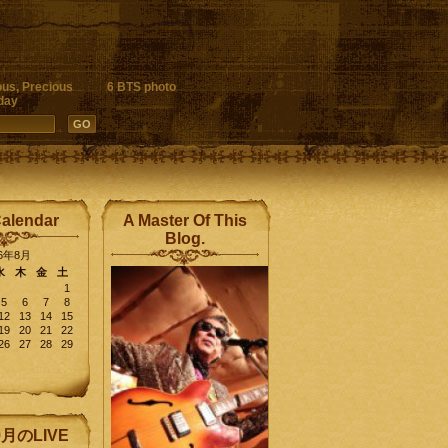
ous, Precious
6 BTS photo
day
Calendar
A Master Of This
Blog.
26年8月
水
木
金
土
1
5
6
7
8
12
13
14
15
19
20
21
22
26
27
28
29
9月のLIVE