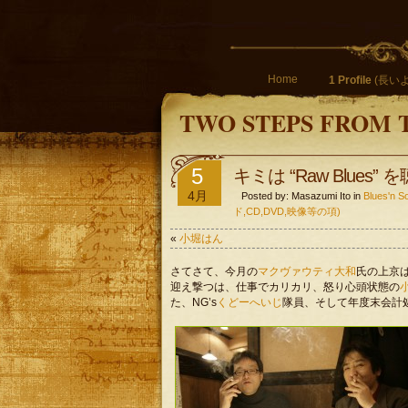
Home
1 Profile
(長いよ
TWO STEPS FROM 
5
キミは “Raw Blues”
4月
Posted by: Masazumi Ito in
Blues'
ド,CD,DVD,映像等の項)
«
小堀はん
さてさて、今月の
マクヴァウティ大和
氏の上京
迎え撃つは、仕事でカリカリ、怒り心頭状態の
た、NG’s
くどーへいじ
隊員、そして年度末会計