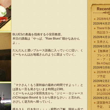
Recent
2026年
2026年4月2
There’ll 
売記念ラ
BLUESの奥義を指南する小安田教授。
2026年4月1
本日の講義は「やっぱ、”Raw Blues” 聴かなあかん
玉井さん
よ」。
2026年3月2
だんだんと濃いブルース談義に入っていくに従い、く
【無事終
どーちゃんはお地蔵さんのように固まっていく。
フレンズ 
ー・ア・デイ 
Be A Day)
2026年3月
2026年
ブ予定
2026年2月2
「マクさん！もう新幹線の最終の時間ですよっ！」と
JIROKI
は誰も一言も発さないまま時間は23時。
本を買
くどーちゃんは小安田先生から「ジミー・ロジャース
2/12/202
のChicagao Bound を１から聴きなさい」と言われ、
2026年2月1
さびしく逆方向へ帰っていく。
謹賀新年2
予定。 1/
残る３人。行き先は・・・・暗黙の了解、阿佐ヶ谷で