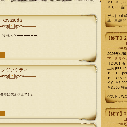
M.C. ￥3,00
￥3,500(当日
ゲスト：山
koyasuda
典、早崎詩
1
てやるのだーーーーーー。
【終了】2
L
2026年4月
下北沢 ラウ
【DUO】石
正純 [BLUES L
マクヴァウティ
19：00 Ope
2
19：30 Start
M.C. ￥3,00
￥3,500(当日
、発見出来ませんでした。
ゲスト：W.
【終了】2
L