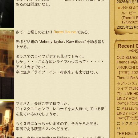
2026年1月1
あるのは間違いなし。
小出斉＆フ
ル・ビー
(There’ll 
12/3/202
2025年12月
さて、ご察しのとおり
Barrel House
である。
先ほど話題の “Johnny Taylor / Raw Blues” を聴き盛り
Recent 
上がる。
ダラスでのライブビデオも見せてもらう。
OLD BLUES 
しかし・・・こんな広いライブハウスって・・・・・
Friends @
アメリカはでかい。
JIROKICHI (
今は無き「ライブ・イン・村さ来」も比ではない。
【下書】2026.
There’ll B
＆フレンズ」
ライブ @JIR
寺) | LIVE 
LINDY HOP 
lown(下北沢) 
マクさん、長旅ご苦労様でした。
に
Masazumi 
〇ィスクユニオンで、レコードを大人買いしている夢
LINDY HOP 
を見ているのでしょうか。
lown(下北沢) 
に
ドクター
もう３時になっちゃいますので、そろそろお開き。
り
常宿である荻窪のスパへどうぞ。
THE NG’s