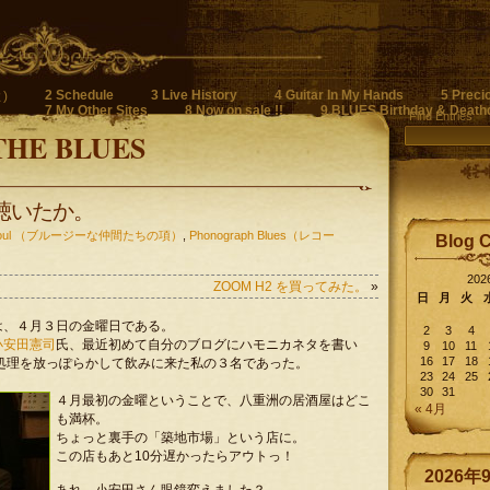
2 Schedule
3 Live History
4 Guitar In My Hands
5 Preci
)
7 My Other Sites
8 Now on sale !!
9 BLUES Birthday & Death
Find Entries
THE BLUES
 を聴いたか。
n Soul （ブルージーな仲間たちの項）
,
Phonograph Blues（レコー
Blog 
20
ZOOM H2 を買ってみた。
»
日
月
火
は、４月３日の金曜日である。
2
3
4
小安田憲司
氏、最近初めて自分のブログにハモニカネタを書い
9
10
11
16
17
18
処理を放っぽらかして飲みに来た私の３名であった。
23
24
25
30
31
４月最初の金曜ということで、八重洲の居酒屋はどこ
« 4月
も満杯。
ちょっと裏手の「築地市場」という店に。
この店もあと10分遅かったらアウトっ！
2026年