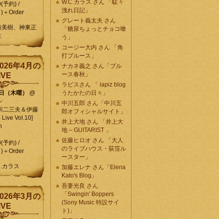
W.C.カラス さん 「駄々
0(予約) /
洩れ日記」
)＋Order
グレート義太夫 さん
崎美樹、神東正
「糖尿ちょっとチョコ喰
生
う」
コージー大内 さん 「角
打ブルース」
026年4月の
ナカネ義之 さん「ブル
ース春秋」
IVE
ラピスさん 「 lapiz blog
9日（木曜）
@
うたかたの日々」
ン
中川五郎 さん「中川五
川二三夫＆伊藤
郎オフィシャルサイト」
ive Vol.10]
井上大地 さん 「井上大
n
地 – GUITARIST 」
佐藤ヒロオ さん 「大人
0(予約) /
のライブハウス・荻窪ル
)＋Order
ースター」
C.カラス
加藤エレナ さん「Elena
Kato's Blog」
吾妻光良 さん
「Swingin' Boppers
026年3月の
(Sony Music 特設サイ
IVE
ト)」