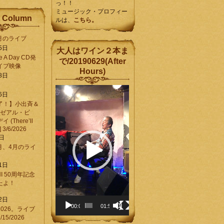
っ！！
ミュージック・プロフィー
 Column
ルは、
こちら。
6月のライブ
5日
大人はワイン２本ま
Be A Day CD発
で/20190629(After
イブ映像
Hours)
8日
動
6日
画
了！】小出斉＆
プ
[ゼアル・ビ
レ
(There’ll
ー
] 3/6/2026
ヤ
8日
ー
3月、4月のライ
1日
CHI 50周年記念
ったよ！
6
2日
00:00
01:58
026。ライブ
15/2026