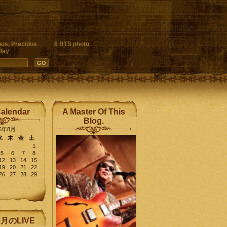
ous, Precious
6 BTS photo
day
Calendar
A Master Of This
Blog.
26年8月
水
木
金
土
1
5
6
7
8
12
13
14
15
19
20
21
22
26
27
28
29
9月のLIVE