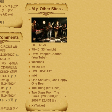
5日
レンズ [ゼア
- Mｙ Other Sites -
・ア・デイ
Be A Day)]
5
3日
Comments
-THE NG's-
CIRCUS with
78-45=33 (tumblr)
高円寺
Dew Dropper Channel
11/30/2022)
に
(You Tube)
03.06.
facebook
e A Day「小出斉
Instagram
CD発売記念
LIVE HISTORY
OKICHI(高円
mixi
HISTORY
より
Live @
One Shouchu, One Hoppy.
One Beer
[8/24/2024]
Ito
より
The Thing (eat lunch)
Live @
Two Steps From The
[8/24/2024]
Blues（2006年8月18日〜
ストップ男
よ
2007年12月31日）
X (Twitter)
 15周年記念ライ