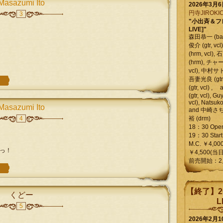
Masazumi Ito
2026年3月
円寺JIROKIC
3
"小出斉＆フ
LIVE]"
森田恭一 (bass
俊介 (gtr, 
(hrm, vcl)
(hrm), チャ
vcl), 中村サトル
吾妻光良 (gtr
(gtr, vcl)
(gtr, vcl), Gu
vcl), Natsuk
Masazumi Ito
and 中崎さち
4
裕 (drm)
18：30 Ope
19：30 Start
M.C. ￥4,00
っ！
￥4,500(当日
前売開始：2
【終了】2
くどー
L
5
2026年2月