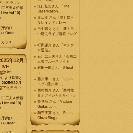
Morisaki」
下北沢 ラウン
江口弘史さん 「The
川二三夫＆伊藤
Bassification」
ive Vol.10]
渡辺玲 さん「誰も知ら
n
ないインドカレー」
0(予約) /
田中晴之 さん「新！田
)＋Order
中晴之ライブ情報ブログ
」
C.カラス
町田謙介 さん「マチケ
ン通信」
石川二三夫さん「石川二
025年12月
三夫ブルースサイト」
IVE
石田一郎さん「８beat
!」
合により延期と
藤井康一 さん「ウシャ
】
2025年12月
コダ / 藤井康一」
@
下北沢 ラウ
西村雄介 さん「西村雄
介オフィシャルサイト」
川二三夫＆伊藤
長見順 さん「Madam
 Live Vol.10]
Guitar. com」
n
陶守正寛 さん「Blues
Ginza Blog」
0(予約) /
)＋Order
C.カラス