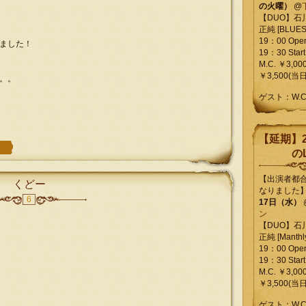
の火曜）
@
【DUO】石
正純 [BLUES L
19：00 Ope
ました！
19：30 Start
M.C. ￥3,00
￥3,500(当日
。。
ゲスト：W.
【延期】2
のL
【出演者都
くどー
なりました
6
17日（水）
ン
【DUO】石
正純 [Manthly
19：00 Ope
19：30 Start
M.C. ￥3,00
￥3,500(当日
ゲスト：W.