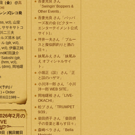
吾妻光良 さん
6日（金）
@
高
「Swingin' Boppers &
HI
Other Events」
レンズ[レコ発
吾妻光良 さん「バッパ
, vcl), 山室
ーズ友の会 (ビクター・
vcl), ササキサトコ
エンターテイメント公式
, 石川二三夫
サイト)」
ールズ清水 (pf,
坪井一夫さん 「 ブルー
 (gtr, vcl),
スと擬似餌釣りと酒の
, vcl), 伊藤正純
日々」
 , and町田謙介
妹尾みえ さん 「妹尾み
y Satoshi (gtr,
え オフィシャルサイ
o (hrm, vcl),
ト」
 (drm), 岡地曙
小堀正（誤） さん「正
n
と誤のハザマ」
小川洋一郎 さん 「小川
0(予約) /
洋一郎 WEB SITE」
)＋Order
岡地曙裕 さん「LIVE-
月6日19時～
OKACHI」
松ブ さん「TRUMPET
9/39」
026年2月の
柴田摂子 さん 「柴田摂
IVE
子の音楽と暮らす日々」
森崎ベラ さん 「Bella
10日（祝日前日