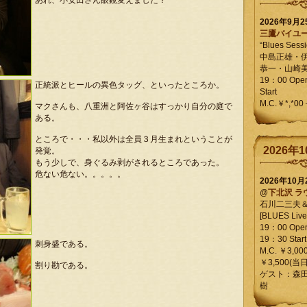
あれ、小安田さん眼鏡変えました？
2026年9月
三鷹バイユ
“Blues Sessi
中島正雄・
恭一・山崎
19：00 Op
正統派とヒールの異色タッグ、といったところか。
Start
M.C.￥*,*00
マクさんも、八重洲と阿佐ヶ谷はすっかり自分の庭で
ある。
ところで・・・私以外は全員３月生まれということが
2026年1
発覚。
もう少しで、身ぐるみ剥がされるところであった。
危ない危ない。。。。。
2026年10
@
下北沢 ラ
石川二三夫
[BLUES Live 
19：00 Ope
19：30 Start
刺身盛である。
M.C. ￥3,00
￥3,500(当日
割り勘である。
ゲスト：森
樹