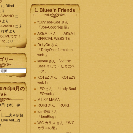
ty
)
に
Blind
1. Blues'n Friends
より
K SAWANO
に
o
より
"Guy"Joe-Goe さん
K SAWANO
に
未
「Joe-Goの小部屋」
られず
より
AKEMI さん 「AKEMI
月のLIVEです！
OFFICIAL WEBSITE」
Ito
より
Dr.kyOn さん
「Dr.kyOn information
web.」
ゴリー
kiyomi さん 「べーす
Bass そして・たまにベ
ース」
KOTEZ さん 「KOTEZ's
web !」
026年6月の
LEO さん 「Lady Soul
LEO web」
IVE
MILKY MAMA
18日（木）
@
ROIKI さん 「ROIKI」
ン
tom斉藤さん
川二三夫＆伊藤
「tomBlog」
ive Vol.12]
W.C.カラス さん 「W.C.
n
カラスの巣」