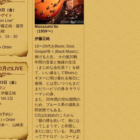
25日（金）
ーゲイト
on Live”
伊藤正純・森田
Masazumi Ito
美樹
（1959〜）
en、19：30
伊藤正純
10〜20代をBlues, Soul,
＋Order
Gospel等々,Black Musicに
捧げる人生。 その後20数
年間の音楽と無縁の生活
（まじめな会社員？）を経
0月のLIVE
て、いい歳をしてBluesと
ギターに明け暮れる毎日に
月23日（金）
復帰。とは言いつつもまだ
ウン
まだリハビリの身 & サラリ
＆伊藤正純
ーマンの身。
Vol.13]
また、20年間の空白期間の
n
ため、ブルース界の浦島太
郎状態でもある。
0(予約) /
CDは出始めのころから
)＋Order
「紫の煙を吹いて、粉にな
田恭一、山崎美
ってしまうぞ」と吹聴し、
未だに信じている。 男は黙
ってアナログ・レコードよ