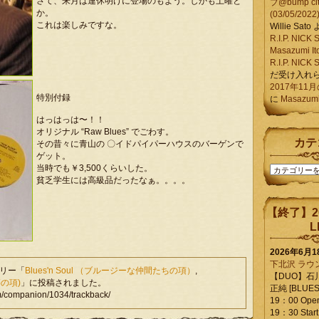
さて、来月は連休明けに登場のもよう。しかも土曜と
ブ@bump ci
か。
(03/05/2022
これは楽しみですな。
Willie Sato
R.I.P. NIC
Masazumi It
R.I.P. NIC
だ受け入れ
2017年11
特別付録
に
Masazumi 
はっはっは〜！！
オリジナル “Raw Blues” でごわす。
カテ
その昔々に青山の 〇イドパイパーハウスのバーゲンで
ゲット。
当時でも￥3,500くらいした。
カ
貧乏学生には高級品だったなぁ。。。。
テ
ゴ
リ
【終了】2
ー
L
2026年6月
下北沢 ラウ
ゴリー「
Blues'n Soul （ブルージーな仲間たちの項）
,
【DUO】石
等の項)
」に投稿されました。
正純 [BLUES L
companion/1034/trackback/
19：00 Ope
19：30 Start