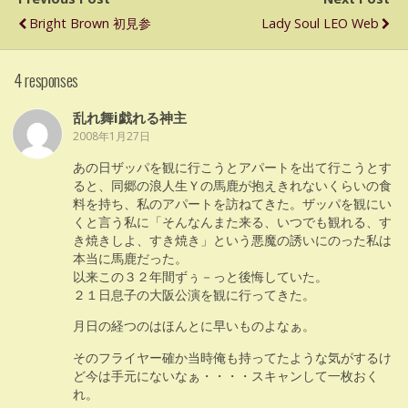
Bright Brown 初見参
Lady Soul LEO Web
4 responses
乱れ舞i戯れる神主
2008年1月27日
あの日ザッパを観に行こうとアパートを出て行こうとす
ると、同郷の浪人生Ｙの馬鹿が抱えきれないくらいの食
料を持ち、私のアパートを訪ねてきた。ザッパを観にい
くと言う私に「そんなんまた来る、いつでも観れる、す
き焼きしよ、すき焼き」という悪魔の誘いにのった私は
本当に馬鹿だった。
以来この３２年間ずぅ－っと後悔していた。
２１日息子の大阪公演を観に行ってきた。
月日の経つのはほんとに早いものよなぁ。
そのフライヤー確か当時俺も持ってたような気がするけ
ど今は手元にないなぁ・・・・スキャンして一枚おく
れ。