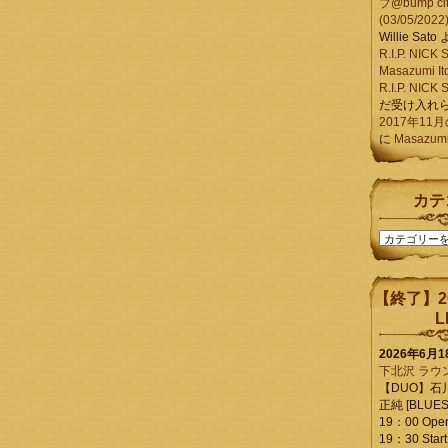
ブ@bump ci
(03/05/2022
Willie Sato
R.I.P. NIC
Masazumi It
R.I.P. NIC
だ受け入れ
2017年11
に
Masazumi 
カテ
カ
テ
ゴ
リ
【終了】2
ー
L
2026年6月
下北沢 ラウ
【DUO】石
正純 [BLUES L
19：00 Ope
19：30 Start