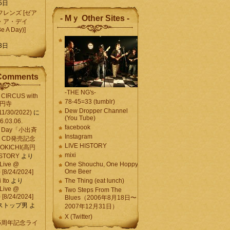
5日
レンズ [ゼア
- Mｙ Other Sites -
・ア・デイ
Be A Day)]
5
3日
Comments
-THE NG's-
CIRCUS with
78-45=33 (tumblr)
高円寺
Dew Dropper Channel
11/30/2022)
に
(You Tube)
03.06.
facebook
e A Day「小出斉
Instagram
CD発売記念
LIVE HISTORY
OKICHI(高円
mixi
HISTORY
より
Live @
One Shouchu, One Hoppy.
One Beer
[8/24/2024]
Ito
より
The Thing (eat lunch)
Live @
Two Steps From The
[8/24/2024]
Blues（2006年8月18日〜
ストップ男
よ
2007年12月31日）
X (Twitter)
 15周年記念ライ