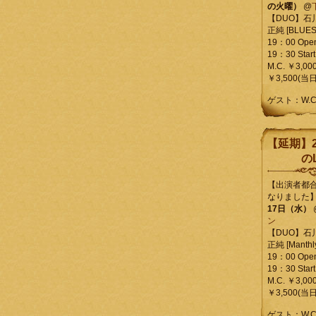
の火曜）
@
【DUO】石
正純 [BLUES L
19：00 Ope
19：30 Start
M.C. ￥3,00
￥3,500(当日
ゲスト：W.
【延期】2
のL
【出演者都
なりました
17日（水）
ン
【DUO】石
正純 [Manthly
19：00 Ope
19：30 Start
M.C. ￥3,00
￥3,500(当日
ゲスト：W.