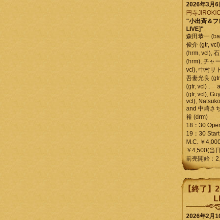
2026年3月
円寺JIROKIC
"小出斉＆フ
LIVE]"
森田恭一 (bass
俊介 (gtr, 
(hrm, vcl)
(hrm), チャ
vcl), 中村サトル
吾妻光良 (gtr
(gtr, vcl)
(gtr, vcl), Gu
vcl), Natsuk
and 中崎さち
裕 (drm)
18：30 Ope
19：30 Start
M.C. ￥4,00
￥4,500(当日
前売開始：2
【終了】2
L
2026年2月