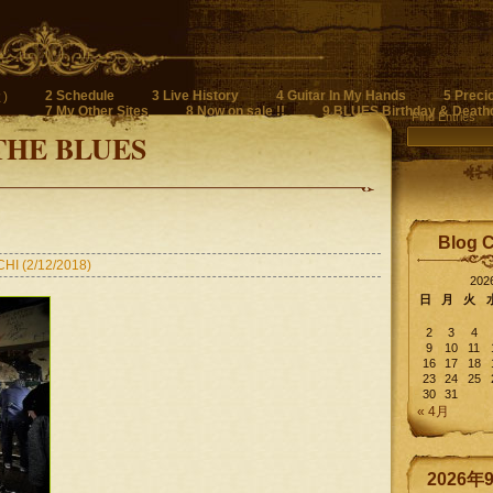
2 Schedule
3 Live History
4 Guitar In My Hands
5 Preci
)
7 My Other Sites
8 Now on sale !!
9 BLUES Birthday & Death
Find Entries
THE BLUES
Blog 
 (2/12/2018)
20
日
月
火
2
3
4
9
10
11
16
17
18
23
24
25
30
31
« 4月
2026年