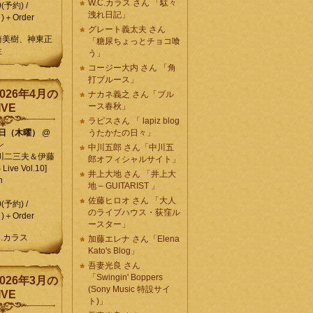
W.C.カラス さん 「駄々
0(予約) /
洩れ日記」
)＋Order
グレート義太夫 さん
崎美樹、神東正
「糖尿ちょっとチョコ喰
生
う」
コージー大内 さん 「角
打ブルース」
026年4月の
ナカネ義之 さん「ブル
ース春秋」
IVE
ラピスさん 「 lapiz blog
9日（木曜）
@
うたかたの日々」
ン
中川五郎 さん「中川五
川二三夫＆伊藤
郎オフィシャルサイト」
ive Vol.10]
井上大地 さん 「井上大
n
地 – GUITARIST 」
佐藤ヒロオ さん 「大人
0(予約) /
のライブハウス・荻窪ル
)＋Order
ースター」
C.カラス
加藤エレナ さん「Elena
Kato's Blog」
吾妻光良 さん
「Swingin' Boppers
026年3月の
(Sony Music 特設サイ
IVE
ト)」