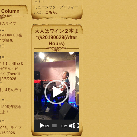
っ！！
ミュージック・プロフィー
 Column
ルは、
こちら。
6月のライブ
5日
大人はワイン２本ま
Be A Day CD発
で/20190629(After
イブ映像
Hours)
8日
動
6日
画
了！】小出斉＆
プ
[ゼアル・ビ
レ
(There’ll
ー
] 3/6/2026
ヤ
8日
ー
3月、4月のライ
1日
CHI 50周年記念
ったよ！
6
2日
00:00
01:58
026。ライブ
15/2026