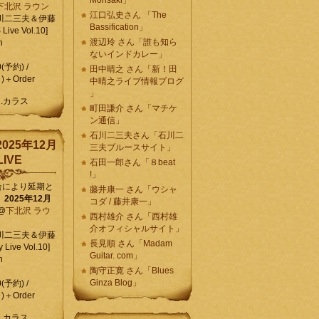
Morisaki」
下北沢 ラウン
江口弘史さん 「The
川二三夫＆伊藤
Bassification」
ive Vol.10]
渡辺玲 さん「誰も知ら
n
ないインドカレー」
0(予約) /
田中晴之 さん「新！田
)＋Order
中晴之ライブ情報ブログ
」
C.カラス
町田謙介 さん「マチケ
ン通信」
石川二三夫さん「石川二
025年12月
三夫ブルースサイト」
IVE
石田一郎さん「８beat
!」
合により延期と
藤井康一 さん「ウシャ
】
2025年12月
コダ / 藤井康一」
@
下北沢 ラウ
西村雄介 さん「西村雄
介オフィシャルサイト」
川二三夫＆伊藤
長見順 さん「Madam
 Live Vol.10]
Guitar. com」
n
陶守正寛 さん「Blues
Ginza Blog」
0(予約) /
)＋Order
C.カラス