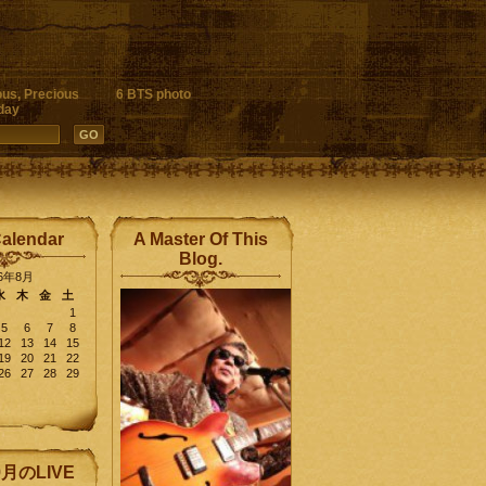
ous, Precious
6 BTS photo
day
Calendar
A Master Of This
Blog.
26年8月
水
木
金
土
1
5
6
7
8
12
13
14
15
19
20
21
22
26
27
28
29
9月のLIVE