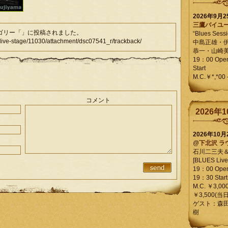
2026年9月
三鷹バイユ
テゴリー「」に投稿されました。
“Blues Sessi
e-stage/11030/attachment/dsc07541_r/trackback/
中島正雄・
恭一・山崎
19：00 Op
Start
M.C.￥*,*00
コメント
2026年1
2026年10
@
下北沢 ラ
石川二三夫
[BLUES Live 
19：00 Ope
19：30 Start
M.C. ￥3,00
￥3,500(当日
ゲスト：森
樹