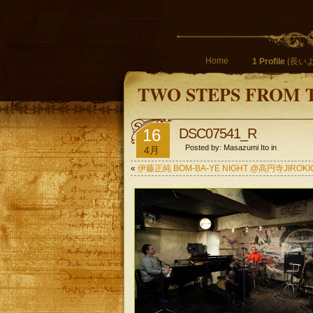
Home
1 Profile
(長いよ
TWO STEPS FROM 
16
DSC07541_R
Posted by: Masazumi Ito in
4月
«
伊藤正純 BOM-BA-YE NIGHT @高円寺JIROKICHI