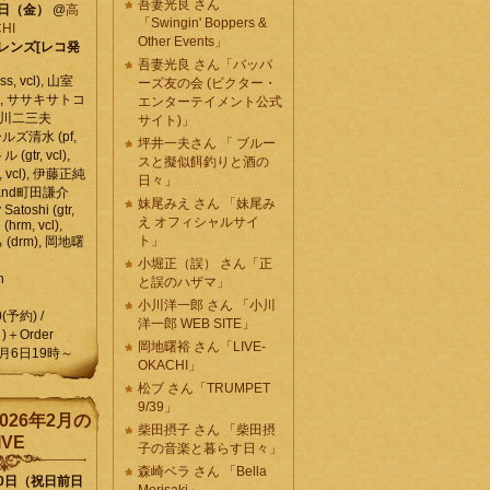
吾妻光良 さん
6日（金）
@
高
「Swingin' Boppers &
HI
Other Events」
レンズ[レコ発
吾妻光良 さん「バッパ
, vcl), 山室
ーズ友の会 (ビクター・
vcl), ササキサトコ
エンターテイメント公式
, 石川二三夫
サイト)」
ールズ清水 (pf,
坪井一夫さん 「 ブルー
 (gtr, vcl),
スと擬似餌釣りと酒の
, vcl), 伊藤正純
日々」
 , and町田謙介
妹尾みえ さん 「妹尾み
y Satoshi (gtr,
え オフィシャルサイ
o (hrm, vcl),
ト」
 (drm), 岡地曙
小堀正（誤） さん「正
n
と誤のハザマ」
小川洋一郎 さん 「小川
0(予約) /
洋一郎 WEB SITE」
)＋Order
岡地曙裕 さん「LIVE-
月6日19時～
OKACHI」
松ブ さん「TRUMPET
9/39」
026年2月の
柴田摂子 さん 「柴田摂
IVE
子の音楽と暮らす日々」
森崎ベラ さん 「Bella
10日（祝日前日