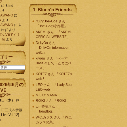
ty
)
に
Blind
1. Blues'n Friends
より
K SAWANO
に
o
より
"Guy"Joe-Goe さん
K SAWANO
に
未
「Joe-Goの小部屋」
られず
より
AKEMI さん 「AKEMI
月のLIVEです！
OFFICIAL WEBSITE」
Ito
より
Dr.kyOn さん
「Dr.kyOn information
web.」
ゴリー
kiyomi さん 「べーす
Bass そして・たまにベ
ース」
KOTEZ さん 「KOTEZ's
web !」
026年6月の
LEO さん 「Lady Soul
LEO web」
IVE
MILKY MAMA
18日（木）
@
ROIKI さん 「ROIKI」
ン
tom斉藤さん
川二三夫＆伊藤
「tomBlog」
ive Vol.12]
W.C.カラス さん 「W.C.
n
カラスの巣」