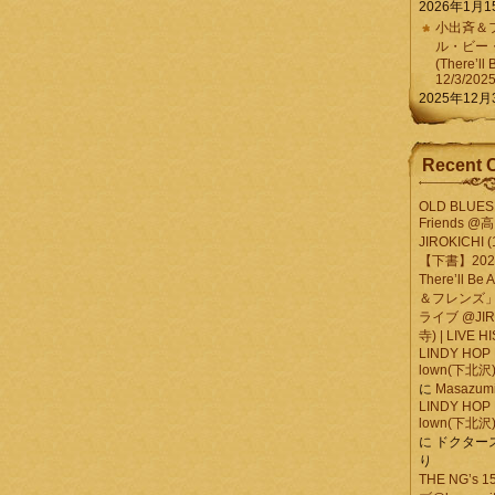
2026年1月1
小出斉＆フ
ル・ビー
(There’ll 
12/3/202
2025年12月
Recent 
OLD BLUES 
Friends @
JIROKICHI (
【下書】2026.
There’ll B
＆フレンズ」
ライブ @JIR
寺) | LIVE 
LINDY HOP 
lown(下北沢) 
に
Masazumi 
LINDY HOP 
lown(下北沢) 
に
ドクター
り
THE NG’s