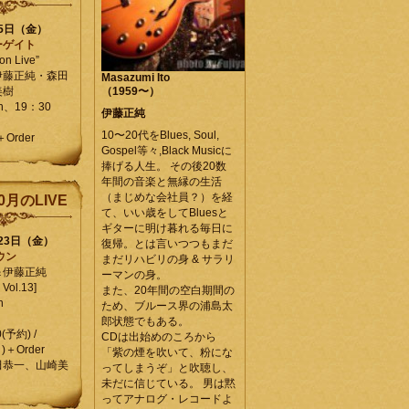
25日（金）
ーゲイト
on Live”
伊藤正純・森田
Masazumi Ito
美樹
（1959〜）
en、19：30
伊藤正純
10〜20代をBlues, Soul,
＋Order
Gospel等々,Black Musicに
捧げる人生。 その後20数
年間の音楽と無縁の生活
（まじめな会社員？）を経
0月のLIVE
て、いい歳をしてBluesと
ギターに明け暮れる毎日に
月23日（金）
復帰。とは言いつつもまだ
ウン
まだリハビリの身 & サラリ
＆伊藤正純
ーマンの身。
Vol.13]
また、20年間の空白期間の
n
ため、ブルース界の浦島太
郎状態でもある。
0(予約) /
CDは出始めのころから
)＋Order
「紫の煙を吹いて、粉にな
田恭一、山崎美
ってしまうぞ」と吹聴し、
未だに信じている。 男は黙
ってアナログ・レコードよ