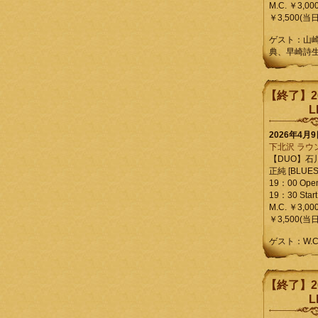
M.C. ￥3,00
￥3,500(当日
ゲスト：山
典、早崎詩
【終了】2
L
2026年4月
下北沢 ラウ
【DUO】石
正純 [BLUES L
19：00 Ope
19：30 Start
M.C. ￥3,00
￥3,500(当日
ゲスト：W.
【終了】2
L