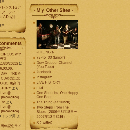
5日
レンズ [ゼア
- Mｙ Other Sites -
・ア・デイ
Be A Day)]
5
3日
Comments
-THE NG's-
CIRCUS with
78-45=33 (tumblr)
高円寺
Dew Dropper Channel
11/30/2022)
に
(You Tube)
03.06.
facebook
e A Day「小出斉
Instagram
CD発売記念
LIVE HISTORY
OKICHI(高円
mixi
HISTORY
より
Live @
One Shouchu, One Hoppy.
One Beer
[8/24/2024]
Ito
より
The Thing (eat lunch)
Live @
Two Steps From The
[8/24/2024]
Blues（2006年8月18日〜
ストップ男
よ
2007年12月31日）
X (Twitter)
 15周年記念ライ