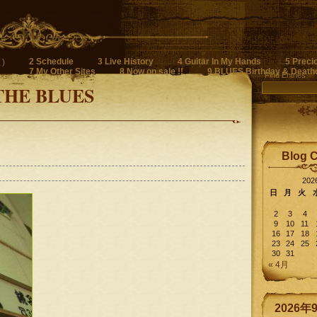
2 Schedule
3 Live History
4 Guitar In My Hands
5 Preci
)
7 My Other Sites
8 Now on sale !!
9 BLUES Birthday & Death
Find Entries
THE BLUES
Blog 
20
日
月
火
2
3
4
9
10
11
16
17
18
23
24
25
30
31
« 4月
2026年