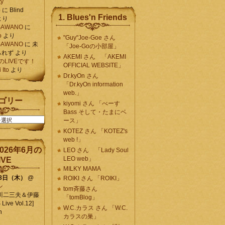
ty
)
に
Blind
1. Blues'n Friends
より
K SAWANO
に
o
より
"Guy"Joe-Goe さん
K SAWANO
に
未
「Joe-Goの小部屋」
られず
より
AKEMI さん 「AKEMI
月のLIVEです！
OFFICIAL WEBSITE」
Ito
より
Dr.kyOn さん
「Dr.kyOn information
web.」
ゴリー
kiyomi さん 「べーす
Bass そして・たまにベ
ース」
KOTEZ さん 「KOTEZ's
web !」
026年6月の
LEO さん 「Lady Soul
LEO web」
IVE
MILKY MAMA
18日（木）
@
ROIKI さん 「ROIKI」
ン
tom斉藤さん
川二三夫＆伊藤
「tomBlog」
ive Vol.12]
W.C.カラス さん 「W.C.
n
カラスの巣」