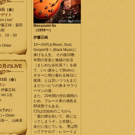
25日（金）
ーゲイト
on Live”
伊藤正純・森田
Masazumi Ito
美樹
（1959〜）
en、19：30
伊藤正純
10〜20代をBlues, Soul,
＋Order
Gospel等々,Black Musicに
捧げる人生。 その後20数
年間の音楽と無縁の生活
（まじめな会社員？）を経
0月のLIVE
て、いい歳をしてBluesと
ギターに明け暮れる毎日に
月23日（金）
復帰。とは言いつつもまだ
ウン
まだリハビリの身 & サラリ
＆伊藤正純
ーマンの身。
Vol.13]
また、20年間の空白期間の
n
ため、ブルース界の浦島太
郎状態でもある。
0(予約) /
CDは出始めのころから
)＋Order
「紫の煙を吹いて、粉にな
田恭一、山崎美
ってしまうぞ」と吹聴し、
未だに信じている。 男は黙
ってアナログ・レコードよ