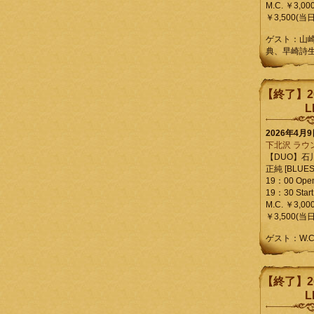
M.C. ￥3,00
￥3,500(当日
ゲスト：山
典、早崎詩
【終了】2
L
2026年4月
下北沢 ラウ
【DUO】石
正純 [BLUES L
19：00 Ope
19：30 Start
M.C. ￥3,00
￥3,500(当日
ゲスト：W.
【終了】2
L