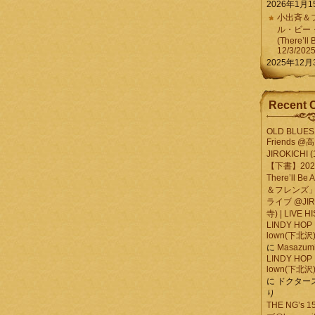
2026年1月1
小出斉＆フ
ル・ビー
(There’ll 
12/3/202
2025年12月
Recent 
OLD BLUES 
Friends @
JIROKICHI (
【下書】2026.
There’ll B
＆フレンズ」
ライブ @JIR
寺) | LIVE 
LINDY HOP 
lown(下北沢) 
に
Masazumi 
LINDY HOP 
lown(下北沢) 
に
ドクター
り
THE NG’s