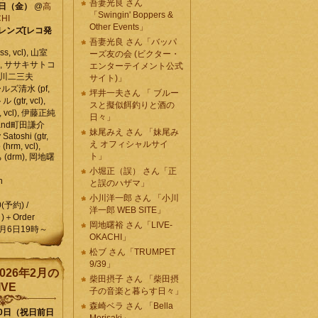
吾妻光良 さん
6日（金）
@
高
「Swingin' Boppers &
HI
Other Events」
レンズ[レコ発
吾妻光良 さん「バッパ
, vcl), 山室
ーズ友の会 (ビクター・
vcl), ササキサトコ
エンターテイメント公式
, 石川二三夫
サイト)」
ールズ清水 (pf,
坪井一夫さん 「 ブルー
 (gtr, vcl),
スと擬似餌釣りと酒の
, vcl), 伊藤正純
日々」
 , and町田謙介
妹尾みえ さん 「妹尾み
y Satoshi (gtr,
え オフィシャルサイ
o (hrm, vcl),
ト」
 (drm), 岡地曙
小堀正（誤） さん「正
n
と誤のハザマ」
小川洋一郎 さん 「小川
0(予約) /
洋一郎 WEB SITE」
)＋Order
岡地曙裕 さん「LIVE-
月6日19時～
OKACHI」
松ブ さん「TRUMPET
9/39」
026年2月の
柴田摂子 さん 「柴田摂
IVE
子の音楽と暮らす日々」
森崎ベラ さん 「Bella
10日（祝日前日