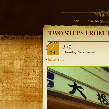
Home
1 Profile
(長いよ
TWO STEPS FROM 
2
大松
9月
Posted by: Masazumi Ito in
«
縁は異なもの