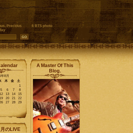
ous, Precious
6 BTS photo
day
Calendar
A Master Of This
Blog.
26年8月
水
木
金
土
1
5
6
7
8
12
13
14
15
19
20
21
22
26
27
28
29
9月のLIVE