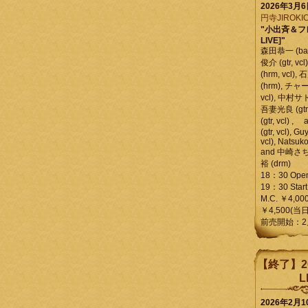
2026年3月
円寺JIROKIC
"小出斉＆フ
LIVE]"
森田恭一 (bass
俊介 (gtr, 
(hrm, vcl)
(hrm), チャ
vcl), 中村サトル
吾妻光良 (gtr
(gtr, vcl)
(gtr, vcl), Gu
vcl), Natsuk
and 中崎さち
裕 (drm)
18：30 Ope
19：30 Start
M.C. ￥4,00
￥4,500(当日
前売開始：2
【終了】2
L
2026年2月