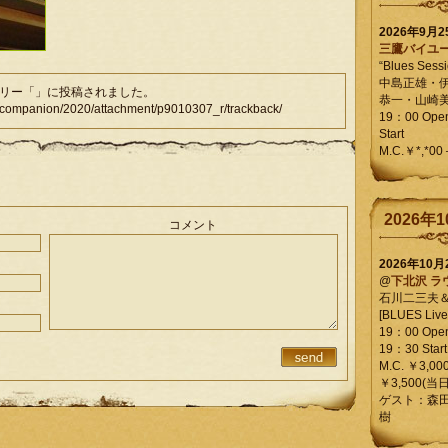
2026年9月
三鷹バイユ
“Blues Sessi
中島正雄・
テゴリー「」に投稿されました。
恭一・山崎
mpanion/2020/attachment/p9010307_r/trackback/
19：00 Op
Start
M.C.￥*,*00
2026年1
コメント
2026年10
@
下北沢 ラ
石川二三夫
[BLUES Live 
19：00 Ope
19：30 Start
M.C. ￥3,00
￥3,500(当日
ゲスト：森
樹