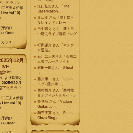
Morisaki」
下北沢 ラウン
江口弘史さん 「The
川二三夫＆伊藤
Bassification」
ive Vol.10]
渡辺玲 さん「誰も知ら
n
ないインドカレー」
0(予約) /
田中晴之 さん「新！田
)＋Order
中晴之ライブ情報ブログ
」
C.カラス
町田謙介 さん「マチケ
ン通信」
石川二三夫さん「石川二
025年12月
三夫ブルースサイト」
IVE
石田一郎さん「８beat
!」
合により延期と
藤井康一 さん「ウシャ
】
2025年12月
コダ / 藤井康一」
@
下北沢 ラウ
西村雄介 さん「西村雄
介オフィシャルサイト」
川二三夫＆伊藤
長見順 さん「Madam
 Live Vol.10]
Guitar. com」
n
陶守正寛 さん「Blues
Ginza Blog」
0(予約) /
)＋Order
C.カラス