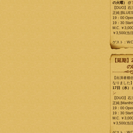
の火曜）
@
【DUO】石
正純 [BLUES L
19：00 Ope
19：30 Start
M.C. ￥3,00
￥3,500(当日
ゲスト：W.
【延期】2
のL
【出演者都
なりました
17日（水）
ン
【DUO】石
正純 [Manthly
19：00 Ope
19：30 Start
M.C. ￥3,00
￥3,500(当日
ゲスト：W.