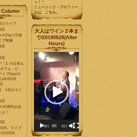
っ！！
ミュージック・プロフィー
 Column
ルは、
こちら。
6月のライブ
5日
大人はワイン２本ま
Be A Day CD発
で/20190629(After
イブ映像
Hours)
8日
動
6日
画
了！】小出斉＆
プ
[ゼアル・ビ
レ
(There’ll
ー
] 3/6/2026
ヤ
8日
ー
3月、4月のライ
1日
CHI 50周年記念
ったよ！
6
2日
00:00
01:58
026。ライブ
15/2026