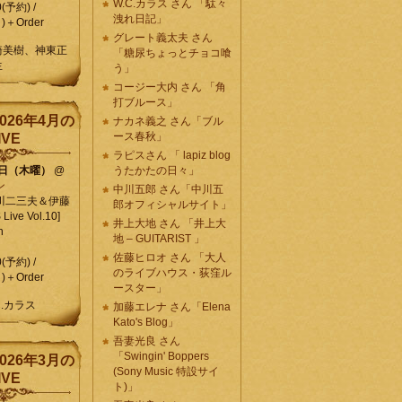
W.C.カラス さん 「駄々
0(予約) /
洩れ日記」
)＋Order
グレート義太夫 さん
崎美樹、神東正
「糖尿ちょっとチョコ喰
生
う」
コージー大内 さん 「角
打ブルース」
026年4月の
ナカネ義之 さん「ブル
ース春秋」
IVE
ラピスさん 「 lapiz blog
9日（木曜）
@
うたかたの日々」
ン
中川五郎 さん「中川五
川二三夫＆伊藤
郎オフィシャルサイト」
ive Vol.10]
井上大地 さん 「井上大
n
地 – GUITARIST 」
佐藤ヒロオ さん 「大人
0(予約) /
のライブハウス・荻窪ル
)＋Order
ースター」
C.カラス
加藤エレナ さん「Elena
Kato's Blog」
吾妻光良 さん
「Swingin' Boppers
026年3月の
(Sony Music 特設サイ
IVE
ト)」