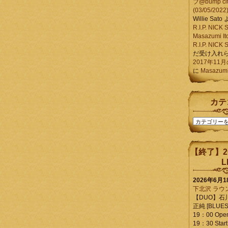
ブ@bump ci
(03/05/2022
Willie Sato
R.I.P. NIC
Masazumi It
R.I.P. NIC
だ受け入れ
2017年11
に
Masazumi 
カテ
カ
テ
ゴ
リ
【終了】2
ー
L
2026年6月
下北沢 ラウ
【DUO】石
正純 [BLUES L
19：00 Ope
19：30 Start