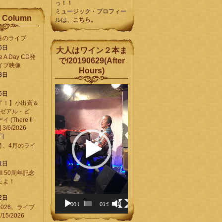
っ！！
ミュージック・プロフィー
 Column
ルは、
こちら。
6月のライブ
5日
大人はワイン２本ま
Be A Day CD発
で/20190629(After
イブ映像
Hours)
8日
動
6日
画
了！】小出斉＆
プ
[ゼアル・ビ
レ
(There’ll
ー
] 3/6/2026
ヤ
8日
ー
3月、4月のライ
1日
CHI 50周年記念
ったよ！
6
2日
00:00
01:58
026。ライブ
15/2026