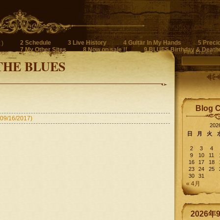
2 Schedule
3 Live History
4 Guitar In My Hands
5 Preci
)
7 My Other Sites
8 Now on sale !!
9 BLUES Birthday & Death
Find Entries
THE BLUES
Blog 
16/2017)
20
日
月
火
2
3
4
9
10
11
16
17
18
23
24
25
30
31
« 4月
2026年