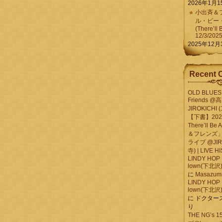
2026年1月1
小出斉＆フ
ル・ビー
(There’ll 
12/3/202
2025年12月
Recent 
OLD BLUES 
Friends @
JIROKICHI (
【下書】2026.
There’ll B
＆フレンズ」
ライブ @JIR
寺) | LIVE 
LINDY HOP 
lown(下北沢) 
に
Masazumi 
LINDY HOP 
lown(下北沢) 
に
ドクター
り
THE NG’s