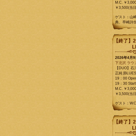
M.C. ￥3,00
￥3,500(当日
ゲスト：山
典、早崎詩
【終了】2
L
2026年4月
下北沢 ラウ
【DUO】石
正純 [BLUES L
19：00 Ope
19：30 Start
M.C. ￥3,00
￥3,500(当日
ゲスト：W.
【終了】2
L