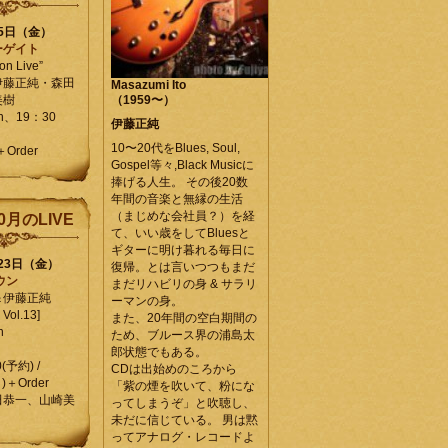
25日（金）
ーゲイト
on Live”
伊藤正純・森田
Masazumi Ito
美樹
（1959〜）
en、19：30
伊藤正純
10〜20代をBlues, Soul,
＋Order
Gospel等々,Black Musicに
捧げる人生。 その後20数
年間の音楽と無縁の生活
（まじめな会社員？）を経
0月のLIVE
て、いい歳をしてBluesと
ギターに明け暮れる毎日に
月23日（金）
復帰。とは言いつつもまだ
ウン
まだリハビリの身 & サラリ
＆伊藤正純
ーマンの身。
Vol.13]
また、20年間の空白期間の
n
ため、ブルース界の浦島太
郎状態でもある。
0(予約) /
CDは出始めのころから
)＋Order
「紫の煙を吹いて、粉にな
田恭一、山崎美
ってしまうぞ」と吹聴し、
未だに信じている。 男は黙
ってアナログ・レコードよ