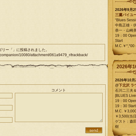
2026年9月
三鷹バイユ
“Blues Sessi
中島正雄・
恭一・山崎
19：00 Op
Start
M.C.￥*,*00
テゴリー「」に投稿されました。
mpanion/10080/attachment/061a9479_r/trackback/
2026年1
2026年10
@
下北沢 ラ
コメント
石川二三夫
[BLUES Live 
19：00 Ope
19：30 Start
M.C. ￥3,00
￥3,500(当日
ゲスト：森
樹