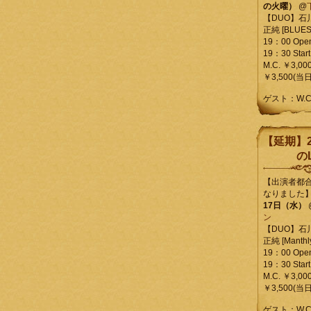
の火曜）
@
【DUO】石
正純 [BLUES L
19：00 Ope
19：30 Start
M.C. ￥3,00
￥3,500(当日
ゲスト：W.
【延期】2
のL
【出演者都
なりました
17日（水）
ン
【DUO】石
正純 [Manthly
19：00 Ope
19：30 Start
M.C. ￥3,00
￥3,500(当日
ゲスト：W.