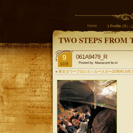
Home
1 Profile
(長いよ
TWO STEPS FROM 
9
061A9479_R
Posted by: Masazumi Ito in
10月
«
東京タワープロレス～ルースター20周年LIVE (09/