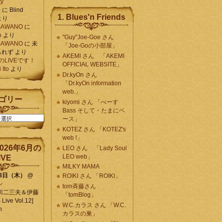
ty
)
に
Blind
1. Blues'n Friends
より
K SAWANO
に
o
より
"Guy"Joe-Goe さん
K SAWANO
に
未
「Joe-Goの小部屋」
られず
より
AKEMI さん 「AKEMI
月のLIVEです！
OFFICIAL WEBSITE」
Ito
より
Dr.kyOn さん
「Dr.kyOn information
web.」
ゴリー
kiyomi さん 「べーす
Bass そして・たまにベ
ース」
KOTEZ さん 「KOTEZ's
web !」
026年6月の
LEO さん 「Lady Soul
LEO web」
IVE
MILKY MAMA
18日（木）
@
ROIKI さん 「ROIKI」
ン
tom斉藤さん
川二三夫＆伊藤
「tomBlog」
ive Vol.12]
W.C.カラス さん 「W.C.
n
カラスの巣」