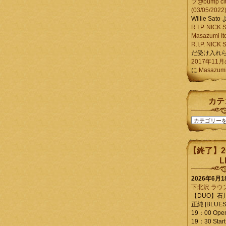
ブ@bump ci
(03/05/2022
Willie Sato
R.I.P. NIC
Masazumi It
R.I.P. NIC
だ受け入れ
2017年11
に
Masazumi 
カテ
カ
テ
ゴ
リ
【終了】2
ー
L
2026年6月
下北沢 ラウ
【DUO】石
正純 [BLUES L
19：00 Ope
19：30 Start