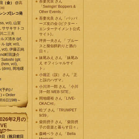
吾妻光良 さん
6日（金）
@
高
「Swingin' Boppers &
HI
Other Events」
レンズ[レコ発
吾妻光良 さん「バッパ
, vcl), 山室
ーズ友の会 (ビクター・
vcl), ササキサトコ
エンターテイメント公式
, 石川二三夫
サイト)」
ールズ清水 (pf,
坪井一夫さん 「 ブルー
 (gtr, vcl),
スと擬似餌釣りと酒の
, vcl), 伊藤正純
日々」
 , and町田謙介
妹尾みえ さん 「妹尾み
y Satoshi (gtr,
え オフィシャルサイ
o (hrm, vcl),
ト」
 (drm), 岡地曙
小堀正（誤） さん「正
n
と誤のハザマ」
小川洋一郎 さん 「小川
0(予約) /
洋一郎 WEB SITE」
)＋Order
岡地曙裕 さん「LIVE-
月6日19時～
OKACHI」
松ブ さん「TRUMPET
9/39」
026年2月の
柴田摂子 さん 「柴田摂
IVE
子の音楽と暮らす日々」
森崎ベラ さん 「Bella
10日（祝日前日