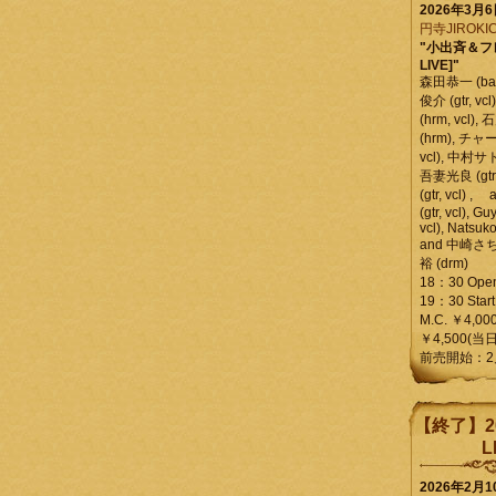
2026年3月
円寺JIROKIC
"小出斉＆フ
LIVE]"
森田恭一 (bass
俊介 (gtr, 
(hrm, vcl)
(hrm), チャ
vcl), 中村サトル
吾妻光良 (gtr
(gtr, vcl)
(gtr, vcl), Gu
vcl), Natsuk
and 中崎さち
裕 (drm)
18：30 Ope
19：30 Start
M.C. ￥4,00
￥4,500(当日
前売開始：2
【終了】2
L
2026年2月