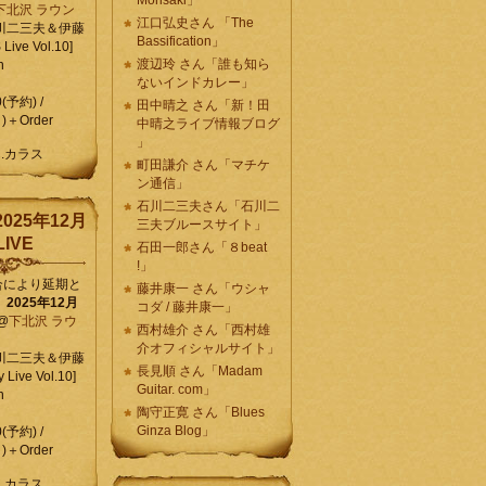
Morisaki」
下北沢 ラウン
江口弘史さん 「The
川二三夫＆伊藤
Bassification」
ive Vol.10]
渡辺玲 さん「誰も知ら
n
ないインドカレー」
0(予約) /
田中晴之 さん「新！田
)＋Order
中晴之ライブ情報ブログ
」
C.カラス
町田謙介 さん「マチケ
ン通信」
石川二三夫さん「石川二
025年12月
三夫ブルースサイト」
IVE
石田一郎さん「８beat
!」
合により延期と
藤井康一 さん「ウシャ
】
2025年12月
コダ / 藤井康一」
@
下北沢 ラウ
西村雄介 さん「西村雄
介オフィシャルサイト」
川二三夫＆伊藤
長見順 さん「Madam
 Live Vol.10]
Guitar. com」
n
陶守正寛 さん「Blues
Ginza Blog」
0(予約) /
)＋Order
C.カラス