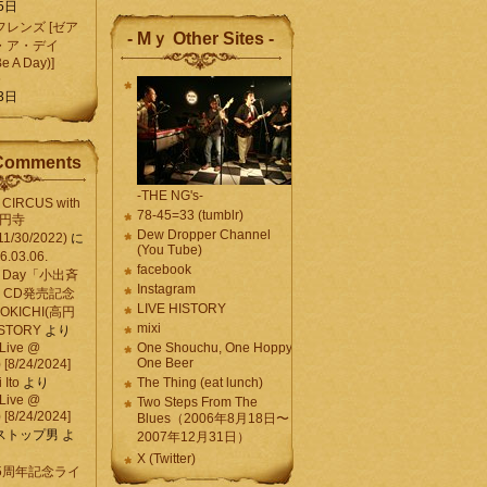
5日
レンズ [ゼア
- Mｙ Other Sites -
・ア・デイ
Be A Day)]
5
3日
Comments
-THE NG's-
CIRCUS with
78-45=33 (tumblr)
高円寺
Dew Dropper Channel
11/30/2022)
に
(You Tube)
03.06.
facebook
e A Day「小出斉
Instagram
CD発売記念
LIVE HISTORY
OKICHI(高円
mixi
HISTORY
より
Live @
One Shouchu, One Hoppy.
One Beer
[8/24/2024]
Ito
より
The Thing (eat lunch)
Live @
Two Steps From The
[8/24/2024]
Blues（2006年8月18日〜
ストップ男
よ
2007年12月31日）
X (Twitter)
 15周年記念ライ