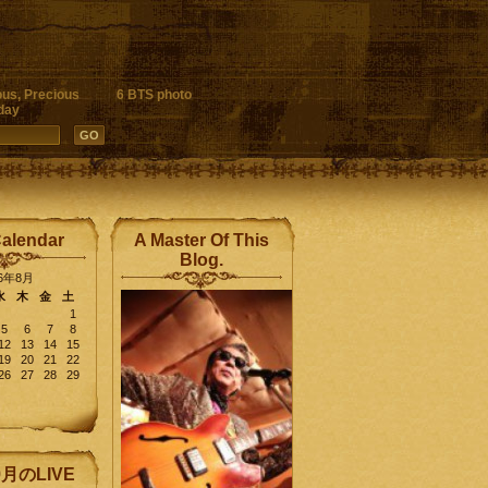
ous, Precious
6 BTS photo
day
Calendar
A Master Of This
Blog.
26年8月
水
木
金
土
1
5
6
7
8
12
13
14
15
19
20
21
22
26
27
28
29
9月のLIVE