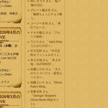
W.C.カラス さん 「駄々
0(予約) /
洩れ日記」
)＋Order
グレート義太夫 さん
崎美樹、神東正
「糖尿ちょっとチョコ喰
生
う」
コージー大内 さん 「角
打ブルース」
026年4月の
ナカネ義之 さん「ブル
ース春秋」
IVE
ラピスさん 「 lapiz blog
9日（木曜）
@
うたかたの日々」
ン
中川五郎 さん「中川五
川二三夫＆伊藤
郎オフィシャルサイト」
ive Vol.10]
井上大地 さん 「井上大
n
地 – GUITARIST 」
佐藤ヒロオ さん 「大人
0(予約) /
のライブハウス・荻窪ル
)＋Order
ースター」
C.カラス
加藤エレナ さん「Elena
Kato's Blog」
吾妻光良 さん
「Swingin' Boppers
026年3月の
(Sony Music 特設サイ
IVE
ト)」