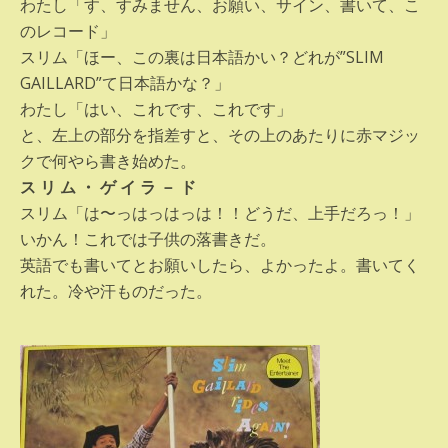
わたし「す、すみません、お願い、サイン、書いて、こ
のレコード」
スリム「ほー、この裏は日本語かい？どれが”SLIM
GAILLARD”て日本語かな？」
わたし「はい、これです、これです」
と、左上の部分を指差すと、その上のあたりに赤マジッ
クで何やら書き始めた。
ス リ ム ・ ゲ イ ラ － ド
スリム「は〜っはっはっは！！どうだ、上手だろっ！」
いかん！これでは子供の落書きだ。
英語でも書いてとお願いしたら、よかったよ。書いてく
れた。冷や汗ものだった。