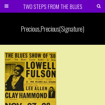
TWO STEPS FROM THE BLUES
Precious,Precious(Signature)