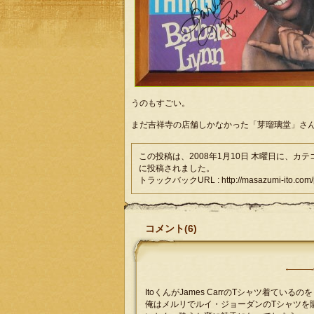
うのもすごい。
まだ吉祥寺の店舗しかなかった「芽瑠璃堂」さ
この投稿は、2008年1月10日 木曜日に、カ
に投稿されました。
トラックバックURL : http://masazumi-ito.com/ph
コメント(6)
ItoくんがJames CarrのTシャツ着てい
俺はメルリでルイ・ジョーダンのTシャツを