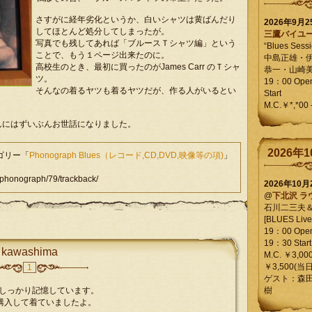
さすがに経年劣化というか、白いシャツは黄ばんだり
2026年9月
してほとんど処分してしまったが。
三鷹バイユ
写真でも残してあれば「ブルースＴシャツ編」という
“Blues Sessi
ことで、もう１ページ出来たのに。
中島正雄・
高校生のとき、最初に買ったのがJames Carr のＴシャ
恭一・山崎
ツ。
19：00 Op
そんなの着るヤツも着るヤツだが、作る人がいるとい
Start
M.C.￥*,*00
んにはずいぶんお世話になりました。
2026年1
テゴリー「
Phonograph Blues（レコード,CD,DVD,映像等の項)
」
onograph/79/trackback/
2026年10
@
下北沢 ラ
石川二三夫
[BLUES Live 
19：00 Ope
19：30 Start
kawashima
M.C. ￥3,00
￥3,500(当日
1
ゲスト：森
るのをしっかり記憶しています。
樹
購入して着ていましたよ。