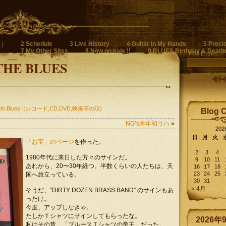
2 Schedule
3 Live History
4 Guitar In My Hands
5 Preci
)
7 My Other Sites
8 Now on sale !!
9 BLUES Birthday & Death
Find Entries
THE BLUES
raph Blues（レコード,CD,DVD,映像等の項)
Blog 
NG’s本年初リハ
»
20
日
月
火
「お宝」のページ
を作った。
2
3
4
1980年代に来日した方々のサインだ。
9
10
11
あれから、20〜30年経つ。半数くらいの人たちは、天
16
17
18
23
24
25
国へ旅立っている。
30
31
« 4月
そうだ、”DIRTY DOZEN BRASS BAND” のサインもあ
ったけ。
今度、アップしなきゃ。
たしかＴシャツにサインしてもらったな。
2026年
私はその昔、「ブルースＴシャツの帝王」だった。