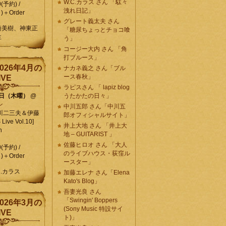
W.C.カラス さん 「駄々
0(予約) /
洩れ日記」
)＋Order
グレート義太夫 さん
崎美樹、神東正
「糖尿ちょっとチョコ喰
生
う」
コージー大内 さん 「角
打ブルース」
026年4月の
ナカネ義之 さん「ブル
ース春秋」
IVE
ラピスさん 「 lapiz blog
9日（木曜）
@
うたかたの日々」
ン
中川五郎 さん「中川五
川二三夫＆伊藤
郎オフィシャルサイト」
ive Vol.10]
井上大地 さん 「井上大
n
地 – GUITARIST 」
佐藤ヒロオ さん 「大人
0(予約) /
のライブハウス・荻窪ル
)＋Order
ースター」
C.カラス
加藤エレナ さん「Elena
Kato's Blog」
吾妻光良 さん
「Swingin' Boppers
026年3月の
(Sony Music 特設サイ
IVE
ト)」