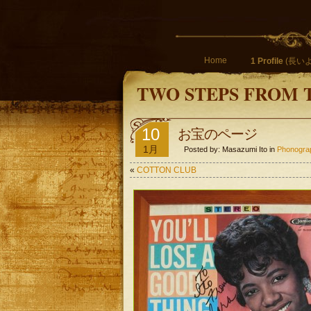
Home
1 Profile
(長いよ
TWO STEPS FROM 
10
お宝のページ
1月
Posted by: Masazumi Ito in
Phonog
«
COTTON CLUB