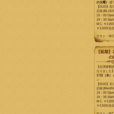
の火曜）
@
【DUO】石
正純 [BLUES L
19：00 Ope
19：30 Start
M.C. ￥3,00
￥3,500(当日
ゲスト：W.
【延期】2
のL
【出演者都
なりました
17日（水）
ン
【DUO】石
正純 [Manthly
19：00 Ope
19：30 Start
M.C. ￥3,00
￥3,500(当日
ゲスト：W.