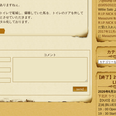
ブ@bump ci
ありますねぇ。
(03/05/2022
Willie Sato
業員のトイレで篭城し、爆睡していた私を、トイレのドアを外して
R.I.P. NIC
とさせていただきます。
Masazumi It
タル化しております。
R.I.P. NIC
だ受け入れ
2017年11
に
Masazumi 
カテ
コメント
カ
テ
ゴ
リ
【終了】2
ー
L
2026年6月
下北沢 ラウ
【DUO】石
正純 [BLUES L
19：00 Ope
19：30 Start