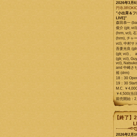
2026年3月
円寺JIROKIC
"小出斉＆フ
LIVE]"
森田恭一 (bass
俊介 (gtr, 
(hrm, vcl)
(hrm), チャ
vcl), 中村サトル
吾妻光良 (gtr
(gtr, vcl)
(gtr, vcl), Gu
vcl), Natsuk
and 中崎さち
裕 (drm)
18：30 Ope
19：30 Start
M.C. ￥4,00
￥4,500(当日
前売開始：2
【終了】2
L
2026年2月