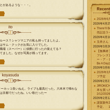
とがあるような・・・。
Recent
2026年
2026年4月2
ito
There’ll 
2
売記念ラ
2026年4月1
ルースＴシャツマニアの私も持ってましたよ。
玉井さん
はサム・クックがお気に入りでした。
2026年3月2
職場（スーパー）に偵察に行ったの覚えてる？
【無事終
てました。なぜか写真が残ってます。
フレンズ 
ー・ア・デイ 
Be A Day)
2026年3月
2026年
koyasuda
ブ予定
3
2026年2月2
JIROKI
ポスターカッコ良いねえ。ライブも最高だった。六本木で帰れな
本を買
は京都でだったね。いい歌だったー
2/12/202
2026年2月1
謹賀新年2
予定。 1/