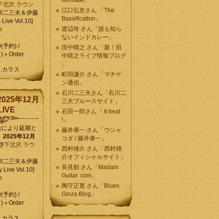
Morisaki」
下北沢 ラウン
江口弘史さん 「The
川二三夫＆伊藤
Bassification」
ive Vol.10]
渡辺玲 さん「誰も知ら
n
ないインドカレー」
0(予約) /
田中晴之 さん「新！田
)＋Order
中晴之ライブ情報ブログ
」
C.カラス
町田謙介 さん「マチケ
ン通信」
石川二三夫さん「石川二
025年12月
三夫ブルースサイト」
IVE
石田一郎さん「８beat
!」
合により延期と
藤井康一 さん「ウシャ
】
2025年12月
コダ / 藤井康一」
@
下北沢 ラウ
西村雄介 さん「西村雄
介オフィシャルサイト」
川二三夫＆伊藤
長見順 さん「Madam
 Live Vol.10]
Guitar. com」
n
陶守正寛 さん「Blues
Ginza Blog」
0(予約) /
)＋Order
C.カラス