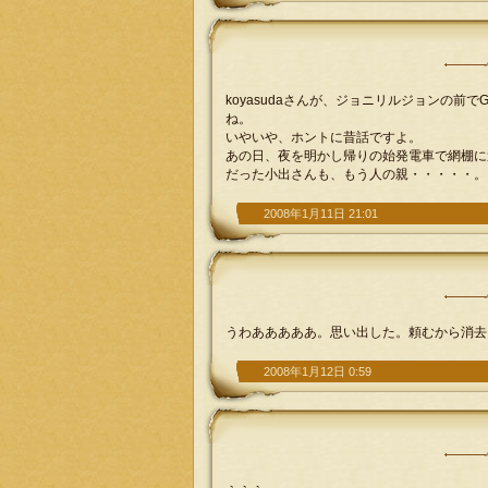
koyasudaさんが、ジョニリルジョンの前でG
ね。
いやいや、ホントに昔話ですよ。
あの日、夜を明かし帰りの始発電車で網棚に
だった小出さんも、もう人の親・・・・・。
2008年1月11日 21:01
うわあああああ。思い出した。頼むから消去
2008年1月12日 0:59