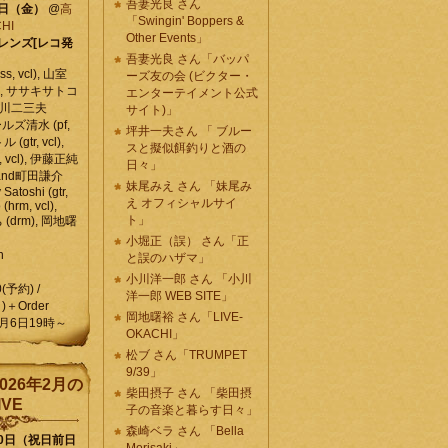
吾妻光良 さん
6日（金）
@
高
「Swingin' Boppers &
HI
Other Events」
レンズ[レコ発
吾妻光良 さん「バッパ
, vcl), 山室
ーズ友の会 (ビクター・
vcl), ササキサトコ
エンターテイメント公式
, 石川二三夫
サイト)」
ールズ清水 (pf,
坪井一夫さん 「 ブルー
 (gtr, vcl),
スと擬似餌釣りと酒の
, vcl), 伊藤正純
日々」
 , and町田謙介
妹尾みえ さん 「妹尾み
y Satoshi (gtr,
え オフィシャルサイ
o (hrm, vcl),
ト」
 (drm), 岡地曙
小堀正（誤） さん「正
n
と誤のハザマ」
小川洋一郎 さん 「小川
0(予約) /
洋一郎 WEB SITE」
)＋Order
岡地曙裕 さん「LIVE-
月6日19時～
OKACHI」
松ブ さん「TRUMPET
9/39」
026年2月の
柴田摂子 さん 「柴田摂
IVE
子の音楽と暮らす日々」
森崎ベラ さん 「Bella
10日（祝日前日