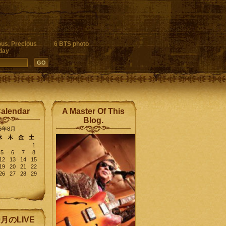
ous, Precious
6 BTS photo
day
Calendar
A Master Of This
Blog.
26年8月
水
木
金
土
1
5
6
7
8
12
13
14
15
19
20
21
22
26
27
28
29
9月のLIVE