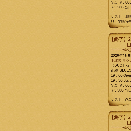
M.C. ￥3,00
￥3,500(当日
ゲスト：山
典、早崎詩
【終了】2
L
2026年4月
下北沢 ラウ
【DUO】石
正純 [BLUES L
19：00 Ope
19：30 Start
M.C. ￥3,00
￥3,500(当日
ゲスト：W.
【終了】2
L