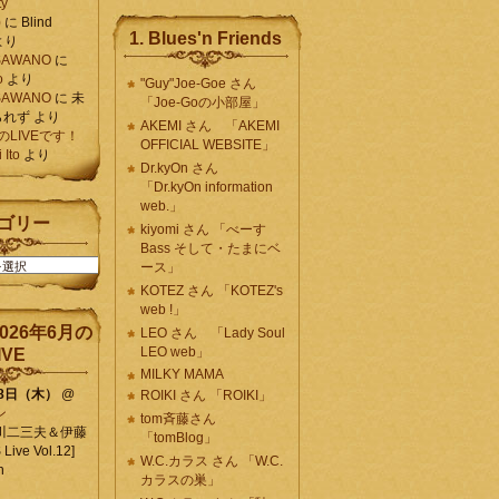
ty
)
に
Blind
1. Blues'n Friends
より
K SAWANO
に
o
より
"Guy"Joe-Goe さん
K SAWANO
に
未
「Joe-Goの小部屋」
られず
より
AKEMI さん 「AKEMI
月のLIVEです！
OFFICIAL WEBSITE」
Ito
より
Dr.kyOn さん
「Dr.kyOn information
web.」
ゴリー
kiyomi さん 「べーす
Bass そして・たまにベ
ース」
KOTEZ さん 「KOTEZ's
web !」
026年6月の
LEO さん 「Lady Soul
LEO web」
IVE
MILKY MAMA
18日（木）
@
ROIKI さん 「ROIKI」
ン
tom斉藤さん
川二三夫＆伊藤
「tomBlog」
ive Vol.12]
W.C.カラス さん 「W.C.
n
カラスの巣」