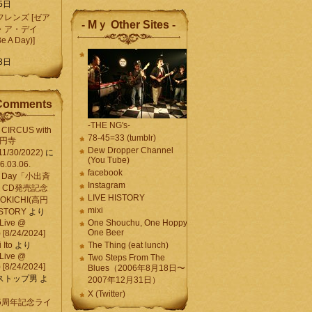
5日
レンズ [ゼア
- Mｙ Other Sites -
・ア・デイ
Be A Day)]
5
3日
Comments
-THE NG's-
CIRCUS with
78-45=33 (tumblr)
高円寺
Dew Dropper Channel
11/30/2022)
に
(You Tube)
03.06.
facebook
e A Day「小出斉
Instagram
CD発売記念
LIVE HISTORY
OKICHI(高円
mixi
HISTORY
より
Live @
One Shouchu, One Hoppy.
One Beer
[8/24/2024]
Ito
より
The Thing (eat lunch)
Live @
Two Steps From The
[8/24/2024]
Blues（2006年8月18日〜
ストップ男
よ
2007年12月31日）
X (Twitter)
 15周年記念ライ