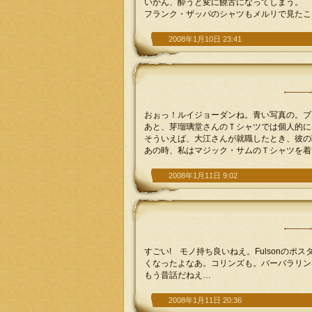
いかん、酔うと変に饒舌になってしまう。
フランク・ザッパのシャツもメルリで見たこ
2008年1月10日 23:41
おぉっ！ルイジョーダンね。青い写真の。ブ
あと、芽瑠璃堂さんのＴシャツでは個人的に
そういえば、大江さんが就職したとき、彼の
あの時、私はマジック・サムのＴシャツを着
2008年1月11日 9:02
すごい! モノ持ち良いねえ。Fulsonの
くなったよなあ。コリンズも。バーバラリン
もう昔話だねえ…
2008年1月11日 20:36