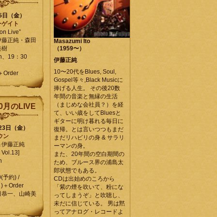
25日（金）
ーゲイト
on Live”
伊藤正純・森田
Masazumi Ito
美樹
（1959〜）
en、19：30
伊藤正純
10〜20代をBlues, Soul,
＋Order
Gospel等々,Black Musicに
捧げる人生。 その後20数
年間の音楽と無縁の生活
（まじめな会社員？）を経
0月のLIVE
て、いい歳をしてBluesと
ギターに明け暮れる毎日に
月23日（金）
復帰。とは言いつつもまだ
ウン
まだリハビリの身 & サラリ
＆伊藤正純
ーマンの身。
Vol.13]
また、20年間の空白期間の
n
ため、ブルース界の浦島太
郎状態でもある。
0(予約) /
CDは出始めのころから
)＋Order
「紫の煙を吹いて、粉にな
田恭一、山崎美
ってしまうぞ」と吹聴し、
未だに信じている。 男は黙
ってアナログ・レコードよ