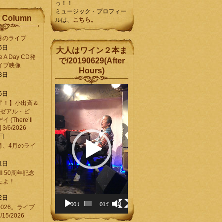
っ！！
ミュージック・プロフィー
 Column
ルは、
こちら。
6月のライブ
5日
大人はワイン２本ま
Be A Day CD発
で/20190629(After
イブ映像
Hours)
8日
動
6日
画
了！】小出斉＆
プ
[ゼアル・ビ
レ
(There’ll
ー
] 3/6/2026
ヤ
8日
ー
3月、4月のライ
1日
CHI 50周年記念
ったよ！
6
2日
00:00
01:58
026。ライブ
15/2026