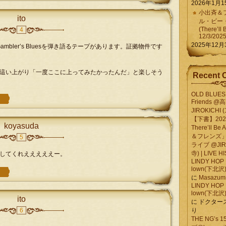
2026年1月1
小出斉＆フ
ito
ル・ビー
(There’ll 
4
12/3/202
2025年12月
ambler’s Bluesを弾き語るテープがあります。証拠物件です
這い上がり「一度ここに上ってみたかったんだ」と楽しそう
Recent 
OLD BLUES 
Friends @
JIROKICHI (
【下書】2026.
koyasuda
There’ll B
＆フレンズ」
5
ライブ @JIR
寺) | LIVE 
してくれえええええー。
LINDY HOP 
lown(下北沢) 
に
Masazumi 
LINDY HOP 
lown(下北沢) 
ito
に
ドクター
6
り
THE NG’s