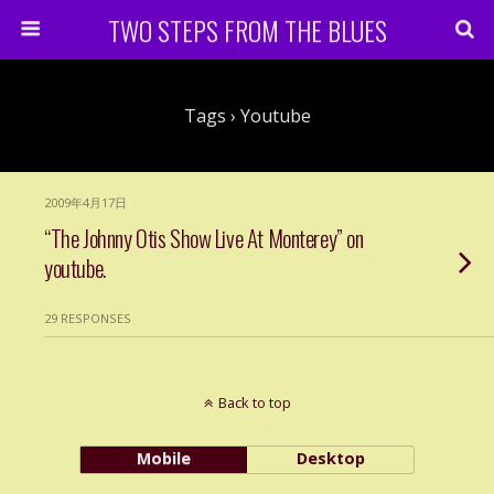
TWO STEPS FROM THE BLUES
Tags › Youtube
2009年4月17日
“The Johnny Otis Show Live At Monterey” on
youtube.
29 RESPONSES
Back to top
Mobile
Desktop